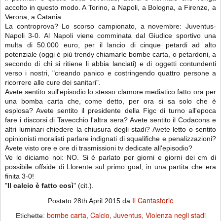
accolto in questo modo. A Torino, a Napoli, a Bologna, a Firenze, a
Verona, a Catania...
La controprova? Lo scorso campionato, a novembre: Juventus-
Napoli 3-0. Al Napoli viene comminata dal Giudice sportivo una
multa di 50.000 euro, per il lancio di cinque petardi ad alto
potenziale (oggi è più trendy chiamarle bombe carta, o petardoni, a
secondo di chi si ritiene li abbia lanciati) e di oggetti contundenti
verso i nostri, "creando panico e costringendo quattro persone a
ricorrere alle cure dei sanitari".
Avete sentito sull'episodio lo stesso clamore mediatico fatto ora per
una bomba carta che, come detto, per ora si sa solo che è
esplosa? Avete sentito il presidente della Figc di turno all'epoca
fare i discorsi di Tavecchio l'altra sera? Avete sentito il Codacons e
altri luminari chiedere la chiusura degli stadi? Avete letto o sentito
opinionisti moralisti parlare indignati di squalifiche e penalizzazioni?
Avete visto ore e ore di trasmissioni tv dedicate all'episodio?
Ve lo diciamo noi: NO. Si è parlato per giorni e giorni dei cm di
possibile offside di Llorente sul primo goal, in una partita che era
finita 3-0!
"
Il calcio è fatto così
" (cit.).
Il Cantastorie
Postato
28th April 2015
da
bombe carta
Calcio
Juventus
Violenza negli stadi
Etichette: