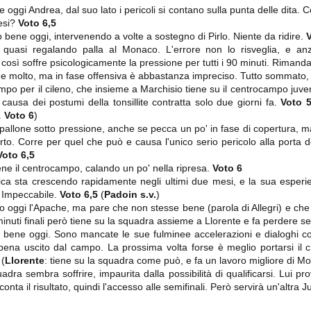
importantissimi punti per la
Nonostante il gol fortunoso del
 oggi Andrea, dal suo lato i pericoli si contano sulla punta delle dita
qualificazione e mettendosi alle
Chievo, la sensazione netta è che
spalle le brutte prestazioni del
mesi?
Voto 6,5
la matassa sia molto, molto lunga
campionato. Dopo un primo tempo
o bene oggi, intervenendo a volte a sostegno di Pirlo. Niente da ridire.
V
e difficile da sbrogliare.
di sofferenza gli uomini di Allegri
 quasi regalando palla al Monaco. L'errore non lo risveglia, e anz
hanno saputo reagire al gol
 così soffre psicologicamente la pressione per tutti i 90 minuti. Rimand
fortunoso (e non molto regolare)
segnato dagli inglesi e a portare a
me molto, ma in fase offensiva è abbastanza impreciso. Tutto sommato, 
casa il bottino intero.
mpo per il cileno, che insieme a Marchisio tiene su il centrocampo juv
causa dei postumi della tonsillite contratta solo due giorni fa.
Voto 5
.
Voto 6
)
l pallone sotto pressione, anche se pecca un po' in fase di copertura, m
to. Corre per quel che può e causa l'unico serio pericolo alla porta d
Voto 6,5
ene il centrocampo, calando un po' nella ripresa.
Voto 6
sica sta crescendo rapidamente negli ultimi due mesi, e la sua esper
 Impeccabile.
Voto 6,5
(
Padoin s.v.
)
no oggi l'Apache, ma pare che non stesse bene (parola di Allegri) e ch
minuti finali però tiene su la squadra assieme a Llorente e fa perdere s
 delle operazioni di calciomercato, oltre che sulle liste Uefa e serie A (e
n bene oggi. Sono mancate le sue fulminee accelerazioni e dialoghi c
abbiamo già pubblicato un pezzo dedicato pochi giorni fa. Ricordiamo che
pena uscito dal campo. La prossima volta forse è meglio portarsi il c
) dei 12 giocatori usciti nella sessione di calciomercato sono italiani, e
 (
Llorente
: tiene su la squadra come può, e fa un lavoro migliore di M
i giocatori arrivati.
uadra sembra soffrire, impaurita dalla possibilità di qualificarsi. Lui p
 conta il risultato, quindi l'accesso alle semifinali. Però servirà un'altra
osta all'Olimpico. Una squadra che per i primi 75 minuti non ha