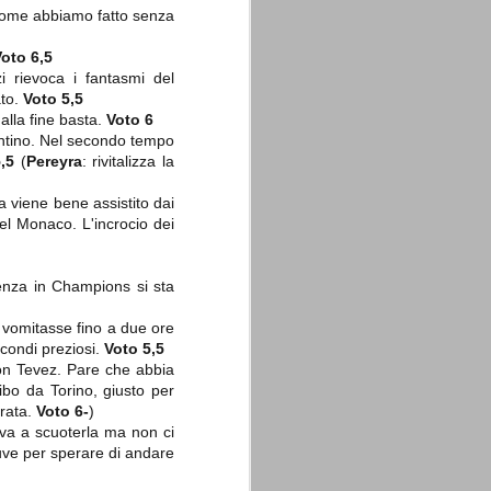
. Come abbiamo fatto senza
oto 6,5
i rievoca i fantasmi del
ato.
Voto 5,5
alla fine basta.
Voto 6
entino. Nel secondo tempo
La sentenza di
SEP
,5
(
Pereyra
: rivitalizza la
Cassazione su Moggi
11
Dal sito della Corte di
a viene bene assistito dai
Cassazione:
el Monaco. L'incrocio dei
"In Italia la Corte Suprema di
Cassazione è al vertice della
giurisdizione ordinaria; tra le
ienza in Champions si sta
principali funzioni che le sono
attribuite dalla legge fondamentale
e vomitasse fino a due ore
sull'ordinamento giudiziario del 30
gennaio 1941 n. 12 (art. 65) vi è
econdi preziosi.
Voto 5,5
quella di assicurare "l'esatta
on Tevez. Pare che abbia
osservanza e l'uniforme
ibo da Torino, giusto per
interpretazione della legge, l'unità
orata.
Voto 6-
)
del diritto oggettivo nazionale, il
rispetto dei limiti delle diverse
rova a scuoterla ma non ci
giurisdizioni".
 Juve per sperare di andare