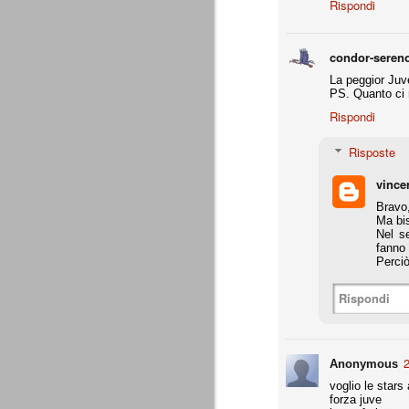
Rispondi
A noi francamente interessa assai poco del
ascolani e tifosi teramani. E' perfino ovv
proprio campanile, anche a dispetto della
condor-seren
La peggior Juve
A
PS. Quanto ci 
Rispondi
de
Risposte
Do
c
pa
vince
te
Bravo,
co
Ma bis
Nel s
fanno 
Perciò
La Juventus di Agnelli-Marot
AUG
Rispondi
8
La Juventus della gestione Agnelli
disputate in questi 5 anni. Otto vit
ricordare. In particolare con Allegri alla 
successi e 2 secondi posti.
2
Anonymous
all. Delneri 2010-11
voglio le stars
forza juve
- serie A: 7° posto