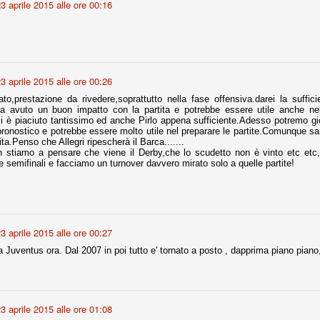
3 aprile 2015 alle ore 00:16
r quello che è: un allenamento in vista della stagione, una ghiotta
tere preziosi minuti nelle gambe. E chi sabato era allo stadio a San
e.
3 aprile 2015 alle ore 00:26
e A
tato,prestazione da rivedere,soprattutto nella fase offensiva.darei la suff
e delle liste.
ha avuto un buon impatto con la partita e potrebbe essere utile anche ne
i è piaciuto tantissimo ed anche Pirlo appena sufficiente.Adesso potremo gi
 pronostico e potrebbe essere molto utile nel preparare le partite.Comunque sa
ita.Penso che Allegri ripescherà il Barca.......
stiamo a pensare che viene il Derby,che lo scudetto non è vinto etc etc,
 semifinali e facciamo un turnover davvero mirato solo a quelle partite!
nua di ammortamento + ingaggio lordo annuo. La somma della potenza
perare il 70 % del fatturato al netto delle plusvalenze (vedi regole del
del fatturato 2014/15, che dovrebbe comunque essere intorno ai 320
o 2015/16, esercizio appena iniziato.
3 aprile 2015 alle ore 00:27
 Juventus ora. Dal 2007 in poi tutto e' tornato a posto , dapprima piano pian
mercato si valuta alla fine, a inizio settembre. Fermo restando che poi
glio, sono già arrivati Rugani, Dybala, Khedira, Mandzukic, Neto, Zaza.
ez, Ogbonna, forse Vidal. Il mercato i nostri dirigenti hanno dimostrato
o fare meglio di noi tifosi.
3 aprile 2015 alle ore 01:08