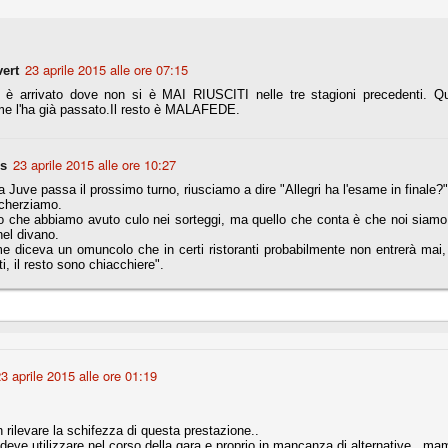
Comproprietà - Capitolo finale
UN
23 aprile 2015 alle ore 07:15
vert
18
Finita un'altra stagione di trionfi, è tempo ora per la Juve di
ri è arrivato dove non si è MAI RIUSCITI nelle tre stagioni precedenti. Qu
mettersi tutto alle spalle e di organizzare il mercato per la
me l'ha già passato.Il resto è MALAFEDE.
rossima stagione.
e anni fa il calcio italiano ha deciso di adeguarsi al resto d’Europa e
 estinguere definitivamente la pratica delle comproprietà. Per
23 aprile 2015 alle ore 10:27
is
evolare le società, la FIGC aveva dato inizialmente un anno di tempo,
lvo poi decidere di concedere una proroga fino a giugno 2015.
a Juve passa il prossimo turno, riusciamo a dire "Allegri ha l'esame in finale?"
cherziamo.
o che abbiamo avuto culo nei sorteggi, ma quello che conta è che noi siamo in
el divano.
 diceva un omuncolo che in certi ristoranti probabilmente non entrerà mai,
ati, il resto sono chiacchiere".
rdinaria
mo orgogliosi di un gruppo (società, dirigenti, staff tecnico, squadra)
spacciato. Una squadra che ha saputo cambiare guida tecnica, staff,
li di gioco, interpreti, mentalità in campo... riproponendosi sempre e
3 aprile 2015 alle ore 01:19
2014/15:
 ai rigori).
 rilevare la schifezza di questa prestazione..
lo deve utilizzare nel corso della gara e proprio in mancanza di alternative...