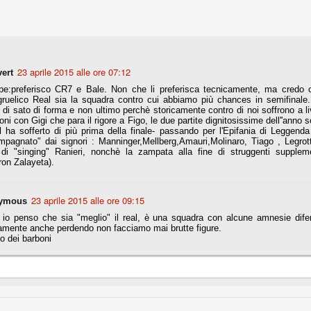
fitte)
s - Lazio 2-0
23 aprile 2015 alle ore 07:12
vert
percoppa italiana, diventando così la squadra più titolata in Italia in
e:preferisco CR7 e Bale. Non che li preferisca tecnicamente, ma credo che
 il Milan (a meno di classifiche e tabelle "galliane"), fermo a quota 6.
gruelico Real sia la squadra contro cui abbiamo più chances in semifinale.
i, di sato di forma e non ultimo perchè storicamente contro di noi soffrono a l
e i bianconeri a trovare una certa unità dopo le prime deludenti
oni con Gigi che para il rigore a Figo, le due partite dignitosissime dell''anno s
l ha sofferto di più prima della finale- passando per l'Epifania di Leggend
pagnato" dai signori : Manninger,Mellberg,Amauri,Molinaro, Tiago , Legrott
 di "singing" Ranieri, nonchè la zampata alla fine di struggenti supplemen
on Zalayeta).
no, non è una barzelletta. O forse sì, fate voi, ma non fa ridere. Ci
, non è una storiaccia legata alla ex Jugoslavia. Dicevamo che ci sono
a età (29 anni), e sono fisicamente simili, entrambi grandi e grossi.
uropee, e tutti e due sono appena arrivati a giocare in Italia. Il
23 aprile 2015 alle ore 09:15
ymous
 io penso che sia "meglio" il real, è una squadra con alcune amnesie dife
amente anche perdendo non facciamo mai brutte figure.
one
o dei barboni
licate finora sono le motivazioni del giudizio di Cassazione relativo a
vano scelto di farsi giudicare con il rito abbreviato.
o, e quindi non le commenteremo, le considerazioni (di parte)
prese dalla maggior parte dei media (chissà perché...), come fossero