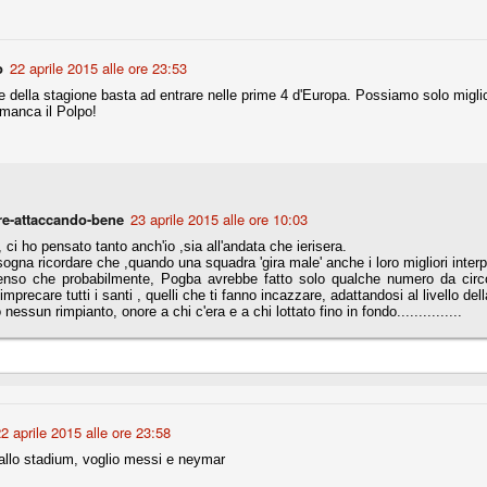
la polemica sviluppatasi in questi giorni, soprattutto fra tifosi
io che ognuno tiri l'acqua al suo mulino e difenda strenuamente il
 presenza o dell'assenza di prove. Ci interessa invece altro.
o
22 aprile 2015 alle ore 23:53
Teramo, l'ingiustizia sportiva
 della stagione basta ad entrare nelle prime 4 d'Europa. Possiamo solo miglio
UG
manca il Polpo!
17
Nei giorni scorsi abbiamo ricevuto alcuni messaggi di amici
teramani, che ci chiedevano spazio per la loro vicenda, al limite
ll'incredibile. Ce ne occupiamo volentieri.
po le incongruenze emerse negli scorsi anni nello scandalo del
alcioscommesse, con le assurde accuse a Pepe e Bonucci, e la
radossale situazione di Conte, oltre ai tanti altri tirati in ballo solo da
re-attaccando-bene
23 aprile 2015 alle ore 10:03
stimonianze di terze parti (senza riscontri oggettivi), ora si punta il dito
 ci ho pensato tanto anch'io ,sia all'andata che ierisera.
ntro il Teramo.
ogna ricordare che ,quando una squadra 'gira male' anche i loro migliori interpre
enso che probabilmente, Pogba avrebbe fatto solo qualche numero da circo 
imprecare tutti i santi , quelli che ti fanno incazzare, adattandosi al livello del
 nessun rimpianto, onore a chi c'era e a chi lottato fino in fondo...............
ta
-Marotta ha conseguito il suo ottavo successo nelle 19 competizioni
torie e tre secondi posti in 19 competizioni: risultati impressionanti, da
guida, negli ultimi 13 mesi, sono stati ottenuti (in 5 competizioni) 3
2 aprile 2015 alle ore 23:58
 allo stadium, voglio messi e neymar