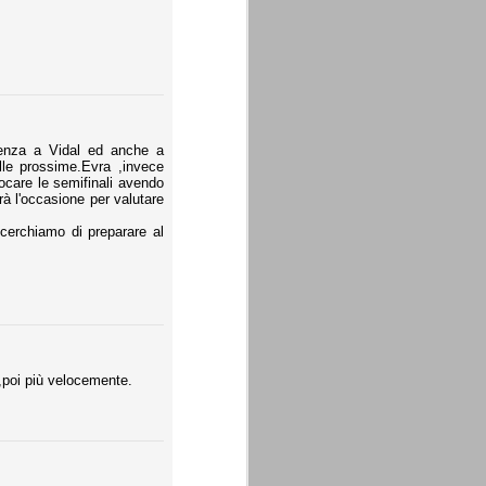
icienza a Vidal ed anche a
lle prossime.Evra ,invece
ocare le semifinali avendo
rà l'occasione per valutare
cerchiamo di preparare al
o,poi più velocemente.