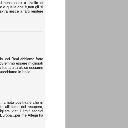
imensionato a livello di
te è quella che è,non gli si
xtra riesce a farti rendere
lo..col Real abbiamo fatto
dovremmo essere migliorati
 a testa alta,ok,se usciamo
acchiamo in Italia..
.la nota positiva è che in
o all'ultimo del recupero,
rsi,visti i limiti tecnici
Europa...per me Allegri ha