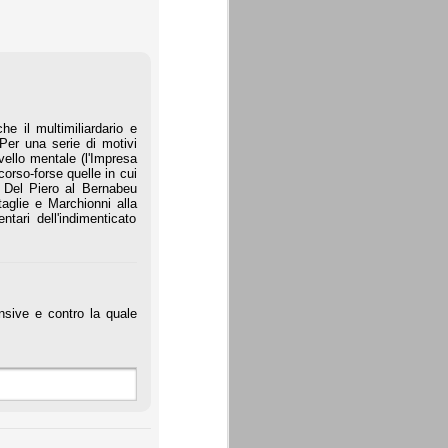
 il multimiliardario e
Per una serie di motivi
ivello mentale (l'Impresa
corso-forse quelle in cui
a Del Piero al Bernabeu
aglie e Marchionni alla
tari dell'indimenticato
nsive e contro la quale