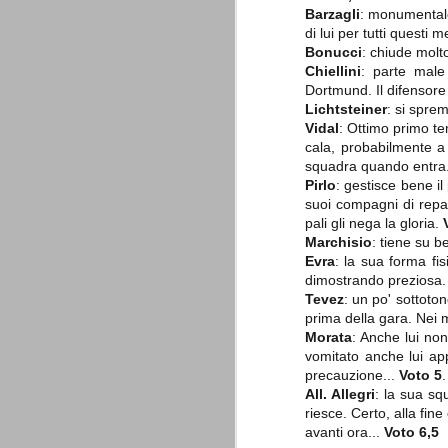
è finita.
Barzagli
: monumentale
Quando abbiamo messo on line
di lui per tutti questi 
questo sito la nostra squadra del
Bonucci
: chiude molt
cuore stava vivendo il suo periodo
Chiellini
: parte male
più buio, annichilita nel suo
Dortmund. Il difensore
prestigio e guidata in modo da non
dare molte speranze di un futuro
Lichtsteiner
: si spre
migliore.
Vidal
: Ottimo primo te
cala, probabilmente a 
squadra quando entra
Pirlo
: gestisce bene i
suoi compagni di repar
pali gli nega la gloria.
Marchisio
: tiene su b
Evra
: la sua forma fi
dimostrando preziosa.
Tevez
: un po' sottoto
La Juve meno italiana
SEP
prima della gara. Nei 
8
Sulle implicazioni anche finanziarie
Morata
: Anche lui no
relativi criteri di compilazione), 
vomitato anche lui ap
7 (alcuni dei quali utilizzati poco o nulla
precauzione...
Voto 5
.
che sono italiani invece solo 2 dei 10 nuov
All. Allegri
: la sua sq
riesce. Certo, alla fine
Roma - Juventus 2-1
AUG
avanti ora...
Voto 6,5
30
La Juventus rimedia una sonora bat