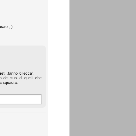
rare ;-)
ti ,fanno 'cilecca'.
dei suoi di quelli che
la squadra.