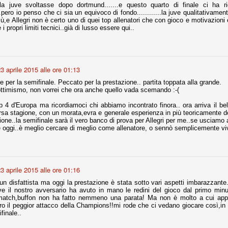
a juve svoltasse dopo dortmund.......e questo quarto di finale ci ha rid
...pero io penso che ci sia un equivoco di fondo............la juve qualitativamen
nni uno fra i maggiori talenti del calcio italiano della sua generazione,
ù,e Allegri non è certo uno di quei top allenatori che con gioco e motivazioni e
 bravo nell'anticipo, bravo in marcatura, bravo nello scegliere il tempo
 i propri limiti tecnici..già di lusso essere qui..
no, bravo nell'avanzare palla al piede, bravo nei colpi di testa. Bravo.
 della Juventus era fare mercato e farlo subito, anche al fine di
3 aprile 2015 alle ore 01:13
tenze annunciate di Tevez e Pirlo, svecchiando al contempo una rosa
'acquisto di Rugani, Dybala e Zaza, il gentleman agreement con il
ce per la semifinale. Peccato per la prestazione.. partita toppata alla grande.
eyra sono tutte mosse che puntano a ringiovanire la rosa affidandosi a
ottimismo, non vorrei che ora anche quello vada scemando :-(
p 4 d'Europa ma ricordiamoci chi abbiamo incontrato finora.. ora arriva il bel
orsa stagione, con un morata,evra e generale esperienza in più teoricamente 
one..la semifinale sarà il vero banco di prova per Allegri per me..se usciamo
oggi..è meglio cercare di meglio come allenatore, o sennò semplicemente viv
sa per la Juventus l'epoca degli accordi di compartecipazione
 la data finale, data nella quale quella forma contrattuale (con
di accordo) dovrà scomparire dal calcio italiano.
i gli accordi di compartecipazione ancora in essere.
3 aprile 2015 alle ore 01:16
n disfattista ma oggi la prestazione è stata sotto vari aspetti imbarazzante..
ve il nostro avversario ha avuto in mano le redini del gioco dal primo minut
re del Sassuolo, così come Berardi (ora al 100%). Se uno dei due
atch,buffon non ha fatto nemmeno una parata! Ma non è molto a cui appiglia
deremo atto di quanto costerà. Di certo, quei due giocatori, insieme a
ro il peggior attacco della Champions!!mi rode che ci vedano giocare così,in 
eso parecchio. Non sul piano sportivo, ma su quello finanziario. E non
finale..
ppe Marotta del quale una parte della tifoseria juventina sembra non
o.