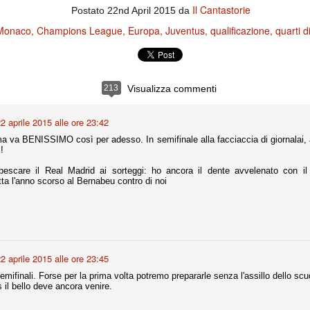
ce solo a 10 minuti dalla fine, dopo essere rimasta in 10 uomini.
Il Cantastorie
Postato
22nd April 2015
da
Monaco
Champions League
Europa
Juventus
qualificazione
quarti di
no regalato un'urna non facile alle italiane, specialmente alla Juventus,
 girone forse più avvincente:
 Shakhtar Donetsk (Ucr), Malmoe (Sve)
213
Visualizza commenti
ter Utd (Ing), Cska Mosca (Rus), Wolfsburg (Ger).
2 aprile 2015 alle ore 23:42
 (Spa), Galatasaray (Tur), Astana (Kaz).
ma va BENISSIMO così per adesso. In semifinale alla facciaccia di giornalai, an
!
pescare il Real Madrid ai sorteggi: ho ancora il dente avvelenato con il
izzico di sfortuna. Partita sbagliata come impostazione, a cominciare
ta l'anno scorso al Bernabeu contro di noi
e con la gestione della stessa. Può succedere. Oggi anche Allegri ha
 lo abbia capito. Quindi, niente drammi e vediamo di imparare in
passo falso, o c'è qualcosa di più?
2 aprile 2015 alle ore 23:45
i
mifinali. Forse per la prima volta potremo prepararle senza l'assillo dello scu
il bello deve ancora venire.
ositivo della sentenza di primo grado del processo sportivo
mmesse.