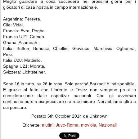
Meglio guardare a cosa succederà nei prossimi giorni per i
giocatori di casa nostra in campo internazionale.
Argentina: Pereyra.
Cile: Vidal.
Francia: Evra, Pogba.
Francia U21: Coman.
Ghana: Asamoah.
Italia: Buffon, Bonucci, Chiellini, Giovinco, Marchisio, Ogbonna,
Pirlo.
Italia U20: Mattiello.
Spagna U21: Morata.
Svizzera: Lichtsteiner.
Sono 16 in tutto, su 26 in rosa. Solo perché Barzagli è indisponibile.
E grazie al fatto che Llorente e Tevez non vengono presi in
considerazione dalle rispettive nazionali. Che gli avversari
continuino pure a piagnucolare e a recriminare. Noi abbiamo altro a
cui pensare.
Postato
6th October 2014
da Unknown
aiutini
Juve-Roma
moviola
Nazionali
Etichette: