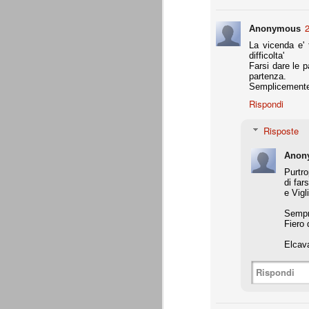
Precisione svizzera
JUL
2
Anonymous
27
Il calcio estivo va sempre preso pe
La vicenda e' 
occasione per provare schemi e met
difficolta'
Gallo ha avuto proprio questa impression
Farsi dare le 
partenza.
Appunti: 3. Liste Uefa e Seri
Semplicemente 
JUL
22
Queste le regole per la composizion
Rispondi
Risposte
Appunti: 2. Potenza di fuoco
JUL
Anon
22
La potenza di fuoco è = quota an
Purtro
di fuoco di una società non deve su
di far
Ffp Uefa).
e Vigl
Non conosciamo ancora il dato ufficiale 
Sempre
mln. Ma qui dobbiamo riferirci al fatturat
Fiero 
Appunti: 1. Il cambiamento
JUL
Elcav
22
Siamo poco oltre metà luglio, e il 
conta e parla il campo. E, al 21 lu
Rispondi
Sono andati via Storari, Pepe, Pirlo, Tev
(nel tempo, e a suon di risultati) di saperl