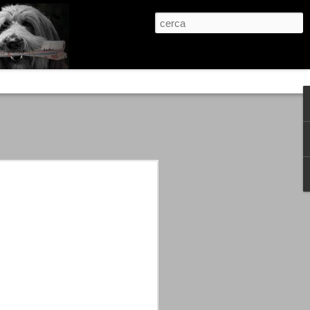
re, condanne scritte prima di ogni
, e chi provava a cantare fuori dal coro
 giustizialista innescato da una indagine
nso unico.
abbia e dalla passione, si ritrovò a
are quell’onda mediatica che ci stava