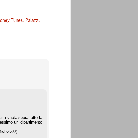
oney Tunes
Palazzi
rta vuota soprattutto la
essimo un dipartimento
Michele??)