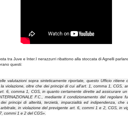
importantissimi punti per la
Nonostante il gol fortunoso del
qualificazione e mettendosi alle
Chievo, la sensazione netta è che
spalle le brutte prestazioni del
la matassa sia molto, molto lunga
campionato. Dopo un primo tempo
e difficile da sbrogliare.
di sofferenza gli uomini di Allegri
hanno saputo reagire al gol
fortunoso (e non molto regolare)
segnato dagli inglesi e a portare a
casa il bottino intero.
sta tra Juve e Inter.I nerazzurri ribattono alla stoccata di Agnelli parlan
" erano questi:
elle valutazioni sopra sinteticamente riportate, questo Ufficio ritiene
 la violazione, oltre che dei principi di cui all'art. 1, comma 1, CGS, a
'art. 6, comma 1, CGS, in quanto certamente dirette ad assicurare un v
 delle operazioni di calciomercato, oltre che sulle liste Uefa e serie A (e
 INTERNAZIONALE F.C., mediante il condizionamento del regolare fu
abbiamo già pubblicato un pezzo dedicato pochi giorni fa. Ricordiamo che
e dei principi di alterità, terzietà, imparzialità ed indipendenza, c
) dei 12 giocatori usciti nella sessione di calciomercato sono italiani, e
i giocatori arrivati.
arbitrale, in violazione del previgente art. 6, commi 1 e 2, CGS, in vig
t. 7, commi 1 e 2 del CGS
».
osta all'Olimpico. Una squadra che per i primi 75 minuti non ha