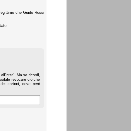
 legittimo che Guido Rossi
dato.
ll'inter". Ma se ricordi,
ssibile revocare ciò che
 dei cartoni, dove però