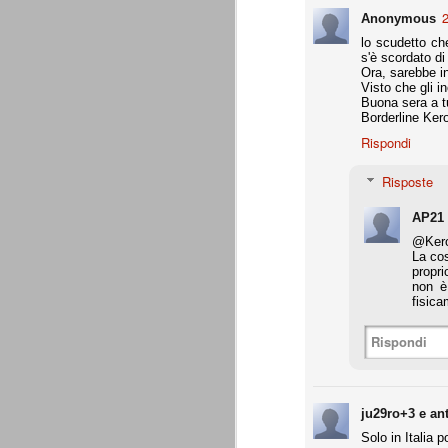
Daniele Rugani
JUL
2
Anonymous
14
A fine mese (29 luglio) compirà 21 a
lo scudetto ch
Daniele Rugani. Difensore centrale,
s'è scordato di 
per la chiusura pulita, bravo nel disimpeg
Ora, sarebbe in
Visto che gli i
Buona sera a tu
È tempo di cessioni
JUL
Borderline Ker
7
Marotta è stato chiaro: l'obbiettivo
Rispondi
rimpiazzare immediatamente le par
che aveva dato molto in questi 4 anni. L
Sassuolo per Berardi e il riscatto di Per
Risposte
giocatori di prospettiva.
AP21
L'esercito dei prestiti
JUN
@Kero
26
Giovedì 25 giugno 2015 si è conclu
La cos
(comproprietà). Martedì 30 giugno è
propri
l'apertura delle buste chiuse, in assenza 
non è
fisica
La Juventus ha comunque già risolto tutt
Rispondi
Generare utili dal nulla
JUN
25
Ad oggi, Zaza è ancora un giocato
dovesse venire alla Juventus, pren
Gabbiadini (al Napoli), finora ci hanno r
ju29ro+3 e an
per merito loro, ma per merito di quel Be
voler apprezzare ancora appieno l'operat
Solo in Italia p