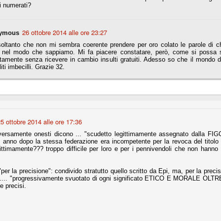
i numerati?
fitte)
26 ottobre 2014 alle ore 23:27
ymous
oltanto che non mi sembra coerente prendere per oro colato le parole di ch
s - Lazio 2-0
 nel modo che sappiamo. Mi fa piacere constatare, però, come si possa s
percoppa italiana, diventando così la squadra più titolata in Italia in
amente senza ricevere in cambio insulti gratuiti. Adesso so che il mondo de
 il Milan (a meno di classifiche e tabelle "galliane"), fermo a quota 6.
liti imbecilli. Grazie 32.
e i bianconeri a trovare una certa unità dopo le prime deludenti
no, non è una barzelletta. O forse sì, fate voi, ma non fa ridere. Ci
5 ottobre 2014 alle ore 17:36
, non è una storiaccia legata alla ex Jugoslavia. Dicevamo che ci sono
a età (29 anni), e sono fisicamente simili, entrambi grandi e grossi.
ersamente onesti dicono ... "scudetto legittimamente assegnato dalla FIGC 
uropee, e tutti e due sono appena arrivati a giocare in Italia. Il
anno dopo la stessa federazione era incompetente per la revoca del titol
ittimamente??? troppo difficile per loro e per i pennivendoli che non hanno i
one
"per la precisione": condivido stratutto quello scritto da Epi, ma, per la precisi
.... "progressivamente svuotato di ogni significato ETICO E MORALE OLTRE
licate finora sono le motivazioni del giudizio di Cassazione relativo a
e precisi.
vano scelto di farsi giudicare con il rito abbreviato.
o, e quindi non le commenteremo, le considerazioni (di parte)
prese dalla maggior parte dei media (chissà perché...), come fossero