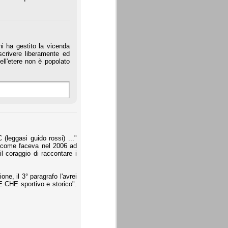
i ha gestito la vicenda
crivere liberamente ed
ll'etere non è popolato
(leggasi guido rossi) ..."
o come faceva nel 2006 ad
l coraggio di raccontare i
one, il 3° paragrafo l'avrei
 CHE sportivo e storico".