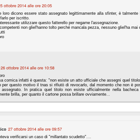
5 ottobre 2014 alle ore 20:05
nni uno fra i maggiori talenti del calcio italiano della sua generazione,
e loro dicono essere stato assegnato legittimamente alla sfinter, è talmente
 bravo nell'anticipo, bravo in marcatura, bravo nello scegliere il tempo
farlo per iscritto.
no, bravo nell'avanzare palla al piede, bravo nei colpi di testa. Bravo.
teressante utilizzare questo fatterello per negarne l'assegnazione.
ncompetenti non gliel'hanno tolto perché mancala pezza, nessuno gliel'ha mai 
tti
oro
 della Juventus era fare mercato e farlo subito, anche al fine di
tenze annunciate di Tevez e Pirlo, svecchiando al contempo una rosa
'acquisto di Rugani, Dybala e Zaza, il gentleman agreement con il
eyra sono tutte mosse che puntano a ringiovanire la rosa affidandosi a
26 ottobre 2014 alle ore 10:58
ro
sa per la Juventus l'epoca degli accordi di compartecipazione
a comica infatti è questa: "non esiste un atto ufficiale che assegni quel titolo a
 la data finale, data nella quale quella forma contrattuale (con
o per questo motivo il tnas si rifiutò di revocarlo, dal momento che non è po
di accordo) dovrà scomparire dal calcio italiano.
 assegnato. In pratica quel titolo non esiste ufficialmente nella bacheca
mente brilla, per quanto il cartone possa brillare ovviamente...
i gli accordi di compartecipazione ancora in essere.
re del Sassuolo, così come Berardi (ora al 100%). Se uno dei due
deremo atto di quanto costerà. Di certo, quei due giocatori, insieme a
eso parecchio. Non sul piano sportivo, ma su quello finanziario. E non
27 ottobre 2014 alle ore 09:57
tico
ppe Marotta del quale una parte della tifoseria juventina sembra non
o.
oteva verificarsi un caso di "millantato scudetto"....