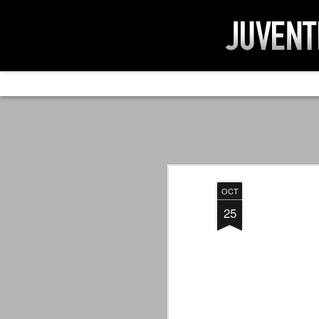
AD IMPOSSIBIL
SEP
19
Ad impossibilìa nemo tenetur. Per
significa che nessuno è tenuto a 
Ed infatti, per chi ricorda le convulse gi
OCT
davvero impresa impossibile quella di mod
erano abbattuti sulla Juventus.
25
PER UNA VERITÀ
SEP
STORICA
19
Cari amici, l'avventura che
abbiamo iniziato il 5 maggio 2007