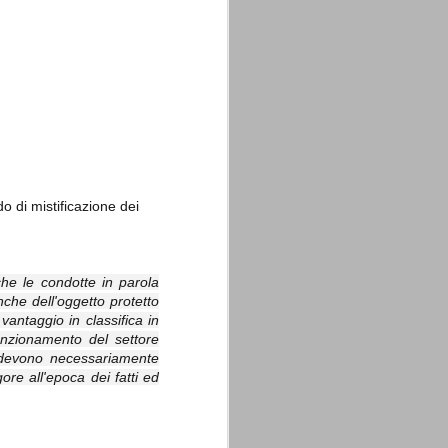
La sentenza di
SEP
Cassazione su Moggi
11
Dal sito della Corte di
Cassazione:
do di mistificazione dei
"In Italia la Corte Suprema di
Cassazione è al vertice della
giurisdizione ordinaria; tra le
principali funzioni che le sono
 che le condotte in parola
attribuite dalla legge fondamentale
nche dell'oggetto protetto
sull'ordinamento giudiziario del 30
gennaio 1941 n. 12 (art. 65) vi è
antaggio in classifica in
quella di assicurare "l'esatta
nzionamento del settore
osservanza e l'uniforme
he devono necessariamente
interpretazione della legge, l'unità
del diritto oggettivo nazionale, il
ore all'epoca dei fatti ed
rispetto dei limiti delle diverse
giurisdizioni".