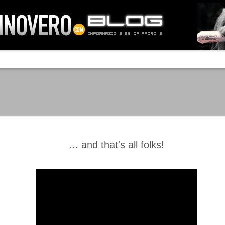
IA NEMO TENETUR
Mass-media feroci, sentimento popola
processo. Una vera e propria mattanza
veniva travolto, annichilito dal furore
 chi conosce il latino, questa frase
che, fin dai primi attimi, sembrò a se
fare imprese impossibili.
Un gruppo di persone, spronato dalla r
ornate dell’estate 2006, sembrava
lavorare sul web per cercare di argin
ificare il corso degli eventi che si
condannando irreversibilmente.
... and that's all folks!
Manchester City -
Juventus - Chievo 1-1
SEP
SEP
Juventus 1-2
15
12
La Juventus esce con un
misero punto dallo Juventus
La Juventus trionfa a
Stadium, accentuando una crisi
Manchester conquistandosi tre
che sembra non avere fine.