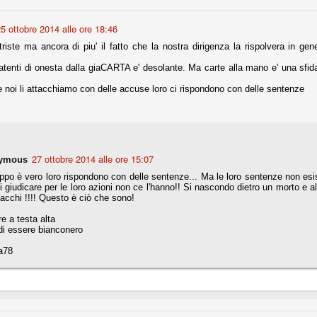
5 ottobre 2014 alle ore 18:46
r quello che è: un allenamento in vista della stagione, una ghiotta
triste ma ancora di piu' il fatto che la nostra dirigenza la rispolvera in ge
tere preziosi minuti nelle gambe. E chi sabato era allo stadio a San
e.
patenti di onesta dalla giaCARTA e' desolante. Ma carte alla mano e' una sfida
e A
noi li attacchiamo con delle accuse loro ci rispondono con delle sentenze
e delle liste.
27 ottobre 2014 alle ore 15:07
ymous
nua di ammortamento + ingaggio lordo annuo. La somma della potenza
ppo è vero loro rispondono con delle sentenze... Ma le loro sentenze non esi
perare il 70 % del fatturato al netto delle plusvalenze (vedi regole del
si giudicare per le loro azioni non ce l'hanno!! Si nascondo dietro un morto e al
iacchi !!!! Questo è ciò che sono!
del fatturato 2014/15, che dovrebbe comunque essere intorno ai 320
 a testa alta
o 2015/16, esercizio appena iniziato.
di essere bianconero
a78
mercato si valuta alla fine, a inizio settembre. Fermo restando che poi
glio, sono già arrivati Rugani, Dybala, Khedira, Mandzukic, Neto, Zaza.
ez, Ogbonna, forse Vidal. Il mercato i nostri dirigenti hanno dimostrato
o fare meglio di noi tifosi.