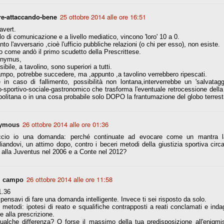
la polemica sviluppatasi in questi giorni, soprattutto fra tifosi
io che ognuno tiri l'acqua al suo mulino e difenda strenuamente il
re-attaccando-bene
25 ottobre 2014 alle ore 16:51
 presenza o dell'assenza di prove. Ci interessa invece altro.
avert.
llo di comunicazione e a livello mediatico, vincono 'loro' 10 a 0.
Teramo, l'ingiustizia sportiva
nto l'avversario ,cioè l'ufficio pubbliche relazioni (o chi per esso), non esiste.
UG
o come andò il primo scudetto della Prescrittese.
17
Nei giorni scorsi abbiamo ricevuto alcuni messaggi di amici
nymus,
teramani, che ci chiedevano spazio per la loro vicenda, al limite
ibile, a tavolino, sono superiori a tutti.
ll'incredibile. Ce ne occupiamo volentieri.
mpo, potrebbe succedere, ma ,appunto ,a tavolino verrebbero ripescati.
in caso di fallimento, possibilità non lontana,interverrebbe un 'salvataggio
po le incongruenze emerse negli scorsi anni nello scandalo del
o-sportivo-sociale-gastronomico che trasforma l'eventuale retrocessione della
alcioscommesse, con le assurde accuse a Pepe e Bonucci, e la
olitana o in una cosa probabile solo DOPO la frantumazione del globo terrest
radossale situazione di Conte, oltre ai tanti altri tirati in ballo solo da
stimonianze di terze parti (senza riscontri oggettivi), ora si punta il dito
ntro il Teramo.
26 ottobre 2014 alle ore 01:36
ymous
ccio io una domanda: perché continuate ad evocare come un mantra la
iandovi, un attimo dopo, contro i beceri metodi della giustizia sportiva circ
te alla Juventus nel 2006 e a Conte nel 2012?
ta
-Marotta ha conseguito il suo ottavo successo nelle 19 competizioni
torie e tre secondi posti in 19 competizioni: risultati impressionanti, da
26 ottobre 2014 alle ore 11:58
l campo
guida, negli ultimi 13 mesi, sono stati ottenuti (in 5 competizioni) 3
1.36
pensavi di fare una domanda intelligente. Invece ti sei risposto da solo.
 metodi: ipotesi di reato e squalifiche contrapposti a reati conclamati e indag
re alla prescrizione.
ualche differenza? O forse il massimo della tua predisposizione all'enigmis