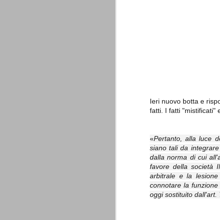
è finita.
Quando abbiamo messo on line
questo sito la nostra squadra del
cuore stava vivendo il suo periodo
più buio, annichilita nel suo
prestigio e guidata in modo da non
dare molte speranze di un futuro
migliore.
Ieri nuovo botta e rispo
fatti. I fatti "mistificati
«
Pertanto, alla luce d
siano tali da integrare
La Juve meno italiana
SEP
dalla norma di cui all
8
Sulle implicazioni anche finanziarie
favore della società
relativi criteri di compilazione), 
arbitrale e la lesion
7 (alcuni dei quali utilizzati poco o nulla
che sono italiani invece solo 2 dei 10 nuov
connotare la funzione 
oggi sostituito dall'ar
Roma - Juventus 2-1
AUG
30
La Juventus rimedia una sonora bat