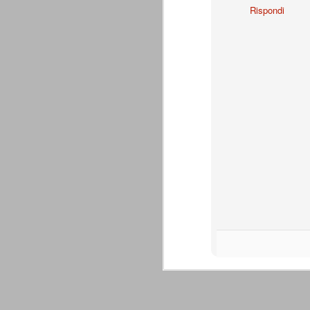
Rispondi
Da agosto 2012 a giugno 2015.
J
p
Du
di
ag
sa
Grazie, Juve. Stagione strao
JUN
7
Siamo orgogliosi di voi. Grazie. Sia
che a metà luglio veniva dato per 
preparazione, metodi di allenamento, modu
comunque come vincente.
4 competizioni disputate nella stagione 
- Supercoppa italiana: 2° posto (persa solo