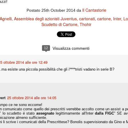
azzi!
ce solo a 10 minuti dalla fine, dopo essere rimasta in 10 uomini.
Il Cantastorie
Postato
25th October 2014
da
Agnelli
Assemblea degli azionisti Juventus
cartonati
cartone
Inter
Lo
no regalato un'urna non facile alle italiane, specialmente alla Juventus,
Scudetto di Cartone
Thohir
 girone forse più avvincente:
 Shakhtar Donetsk (Ucr), Malmoe (Sve)
ter Utd (Ing), Cska Mosca (Rus), Wolfsburg (Ger).
12
Visualizza commenti
 (Spa), Galatasaray (Tur), Astana (Kaz).
5 ottobre 2014 alle ore 12:49
a esiste una piccola possibilità che gli i****tristi vadano in serie B?
izzico di sfortuna. Partita sbagliata come impostazione, a cominciare
e con la gestione della stessa. Può succedere. Oggi anche Allegri ha
 lo abbia capito. Quindi, niente drammi e vediamo di imparare in
passo falso, o c'è qualcosa di più?
25 ottobre 2014 alle ore 14:05
vert
ampo ce ne sono eccome!
n comunicato come quello dei prescritti verrebbe accolto come un assist a po
i
" lo scudetto é stato
assegnato
legittimamente all'Inter
dalla FIGC
" SE av
icazione almeno sufficiente.
ositivo della sentenza di primo grado del processo sportivo
i li scrive i comunicati della Prescrittese? Bonolis supervisionato da Gino e 
mmesse.