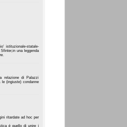
' istituzionale-statale-
 Sfinter,in una leggenda
re.
 relazione di Palazzi
a le (ingiuste) condanne
ini ritardate ad hoc per
tica é quello di unire i