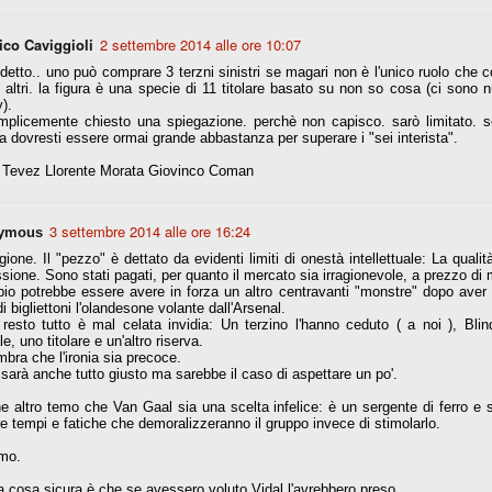
ico Caviggioli
2 settembre 2014 alle ore 10:07
r quello che è: un allenamento in vista della stagione, una ghiotta
etto.. uno può comprare 3 terzni sinistri se magari non è l'unico ruolo che 
tere preziosi minuti nelle gambe. E chi sabato era allo stadio a San
 altri. la figura è una specie di 11 titolare basato su non so cosa (ci sono
e.
).
mplicemente chiesto una spiegazione. perchè non capisco. sarò limitato. se
e A
a dovresti essere ormai grande abbastanza per superare i "sei interista".
e delle liste.
i Tevez Llorente Morata Giovinco Coman
3 settembre 2014 alle ore 16:24
ymous
nua di ammortamento + ingaggio lordo annuo. La somma della potenza
gione. Il "pezzo" è dettato da evidenti limiti di onestà intellettuale: La qualit
perare il 70 % del fatturato al netto delle plusvalenze (vedi regole del
sione. Sono stati pagati, per quanto il mercato sia irragionevole, a prezzo di 
bio potrebbe essere avere in forza un altro centravanti "monstre" dopo aver
i bigliettoni l'olandesone volante dall'Arsenal.
del fatturato 2014/15, che dovrebbe comunque essere intorno ai 320
 resto tutto è mal celata invidia: Un terzino l'hanno ceduto ( a noi ), Bl
o 2015/16, esercizio appena iniziato.
le, uno titolare e un'altro riserva.
bra che l'ironia sia precoce.
sarà anche tutto giusto ma sarebbe il caso di aspettare un po'.
e altro temo che Van Gaal sia una scelta infelice: è un sergente di ferro e
mercato si valuta alla fine, a inizio settembre. Fermo restando che poi
e tempi e fatiche che demoralizzeranno il gruppo invece di stimolarlo.
glio, sono già arrivati Rugani, Dybala, Khedira, Mandzukic, Neto, Zaza.
ez, Ogbonna, forse Vidal. Il mercato i nostri dirigenti hanno dimostrato
mo.
o fare meglio di noi tifosi.
a cosa sicura è che se avessero voluto Vidal l'avrebbero preso.