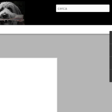
re, condanne scritte prima di ogni
, e chi provava a cantare fuori dal coro
 giustizialista innescato da una indagine
nso unico.
abbia e dalla passione, si ritrovò a
are quell’onda mediatica che ci stava