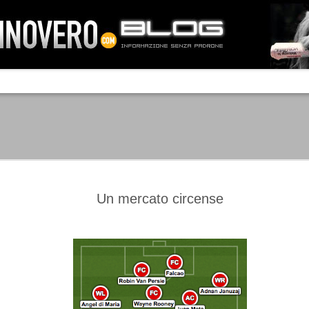
IA NEMO TENETUR
Mass-media feroci, sentimento popola
processo. Una vera e propria mattanza
veniva travolto, annichilito dal furore
 chi conosce il latino, questa frase
che, fin dai primi attimi, sembrò a se
fare imprese impossibili.
Un gruppo di persone, spronato dalla r
ornate dell’estate 2006, sembrava
lavorare sul web per cercare di argin
ificare il corso degli eventi che si
condannando irreversibilmente.
Un mercato circense
Manchester City -
Juventus - Chievo 1-1
SEP
SEP
Juventus 1-2
15
12
La Juventus esce con un
misero punto dallo Juventus
La Juventus trionfa a
Stadium, accentuando una crisi
Manchester conquistandosi tre
che sembra non avere fine.