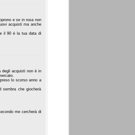
coprono e se in rosa non
 nuovi acquisti ma anche
 il 90 è la tua data di
à degli acquisti non è in
mercato.
 preso lo scorso anno a
ind sembra che giocherà
 secondo me cercherà di