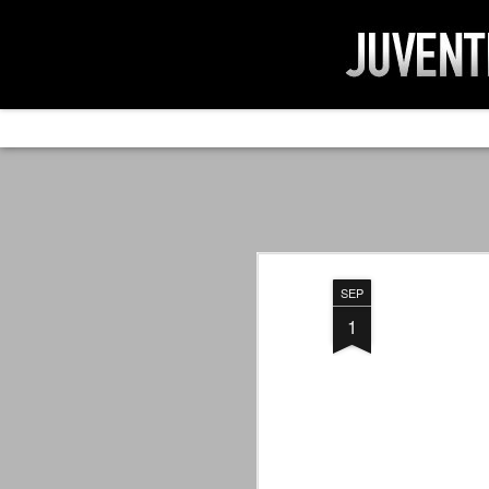
AD IMPOSSIBIL
SEP
19
Ad impossibilìa nemo tenetur. Per
significa che nessuno è tenuto a 
Ed infatti, per chi ricorda le convulse gi
SEP
davvero impresa impossibile quella di mod
erano abbattuti sulla Juventus.
1
PER UNA VERITÀ
SEP
STORICA
19
Cari amici, l'avventura che
abbiamo iniziato il 5 maggio 2007