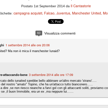
la polemica sviluppatasi in questi giorni, soprattutto fra tifosi
Il Cantastorie
Postato
1st September 2014
da
io che ognuno tiri l'acqua al suo mulino e difenda strenuamente il
 presenza o dell'assenza di prove. Ci interessa invece altro.
campagna acquisti
Falcao
Juventus
Manchester United
Mor
tichette:
Teramo, l'ingiustizia sportiva
UG
17
Nei giorni scorsi abbiamo ricevuto alcuni messaggi di amici
teramani, che ci chiedevano spazio per la loro vicenda, al limite
60
Visualizza commenti
ll'incredibile. Ce ne occupiamo volentieri.
po le incongruenze emerse negli scorsi anni nello scandalo del
alcioscommesse, con le assurde accuse a Pepe e Bonucci, e la
1 settembre 2014 alle ore 20:06
ghi
radossale situazione di Conte, oltre ai tanti altri tirati in ballo solo da
ted? Ma non è mica il manchester Iunaid?
stimonianze di terze parti (senza riscontri oggettivi), ora si punta il dito
ntro il Teramo.
re-attaccando-bene
3 settembre 2014 alle ore 17:09
ta
cato dello iunaited sarebbe bello abbinare un'altro mercato 'strano'.....
-Marotta ha conseguito il suo ottavo successo nelle 19 competizioni
 del nostro "amato" Topino, che ha un'attacco tutto bianconero......
torie e tre secondi posti in 19 competizioni: risultati impressionanti, da
 dire ,se non riesco neanche a farvi gol con gli attaccanti soliti, proviamo con g
guida, negli ultimi 13 mesi, sono stati ottenuti (in 5 competizioni) 3
se ,il buon Immobile, era un ex ,ma neppure lui.......