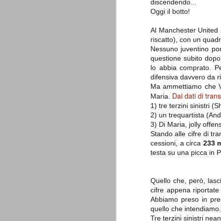
discendendo...
combinato un granché, ritrova la lu
Oggi il botto!
Champions League 2015/16
AUG
Al Manchester United
28
riscatto), con un quadr
I sorteggi di giovedì 27 Agosto han
che, a detta di tutti, è capitata nel
Nessuno juventino pon
questione subito dopo
Gruppo A: Psg (Fra), Real Madrid (Spa),
lo abbia comprato. Pe
Gruppo B: Psv Eindhoven (Ola), Manches
difensiva davvero da r
Ma ammettiamo che Van
Gruppo C: Benfica (Por), Atletico Madrid
Dai dati di tran
Maria.
1) tre terzini sinistri (
Juventus - Udinese 0-1
AUG
2) un trequartista (An
23
Sconfitta meritata, anche con un p
3) Di Maria, jolly offen
dalle scelte iniziali per continuar
Stando alle cifre di tr
sbagliato davvero molto. Siamo certi che
cessioni, a circa
233 m
fretta. Che ne pensate voi? Un semplice 
testa su una picca in P
Nel frattempo, le nostre pagelle:
Buffon s.v.
Quello che, però, lasc
cifre appena riportate
La legge è disuguale per tutt
AUG
Abbiamo preso in pres
20
È di oggi la pubblicazione del disp
quello che intendiamo.
sull'ennesimo ramo del calciosco
Tre terzini sinistri ne