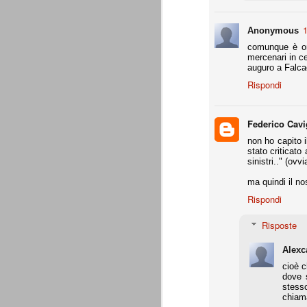
- coppa Italia: elim. quarti finale
1
Anonymous
- Europa League: elim. gironi (senza scon
comunque è ora
all.
mercenari in ce
Supercoppa italiana: Juventu
AUG
auguro a Falca
8
La Juventus vince la sua settima Su
Rispondi
questa competizione. Staccato anche
Una prova di forza che aiuta indubbiament
amichevoli estive.
Federico Cavi
non ho capito i
Un bosniaco e un croato
AUG
stato criticato
sinistri.." (ov
7
Ci sono un bosniaco e un croato... 
sono un bosniaco e un croato... no
ma quindi il no
un bosniaco e un croato... Hanno la stess
Giocavano entrambi in squadre importanti e
Rispondi
bosniaco è considerato un top player.
Risposte
Motivazioni senza motivazi
JUL
29
Precisiamo che ad essere state pubb
Alexc
Giraudo e agli altri imputati che ave
cioè c
dove 
Precisiamo inoltre che non ci interessan
stesso
dell'avvocato Catalanotti, prontamente ri
chiama
oro colato.