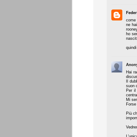
Precisione svizzera
JUL
Feder
27
Il calcio estivo va sempre preso pe
come d
occasione per provare schemi e met
ne hai
Gallo ha avuto proprio questa impression
rooney
ho se
Appunti: 3. Liste Uefa e Seri
nascit
JUL
22
Queste le regole per la composizion
quind
Anon
Appunti: 2. Potenza di fuoco
JUL
22
La potenza di fuoco è = quota an
Hai ra
di fuoco di una società non deve su
discus
Ffp Uefa).
Il dub
suon d
Non conosciamo ancora il dato ufficiale 
Per il
mln. Ma qui dobbiamo riferirci al fatturat
centra
Mi sem
Forse 
Appunti: 1. Il cambiamento
JUL
Più ch
22
Siamo poco oltre metà luglio, e il 
imporr
conta e parla il campo. E, al 21 lu
Sono andati via Storari, Pepe, Pirlo, Tev
Vedre
(nel tempo, e a suon di risultati) di saperl
L'unic