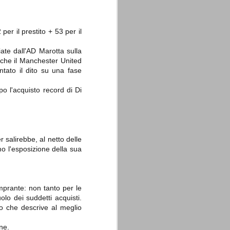
 per il prestito + 53 per il
te dall'AD Marotta sulla
 che il Manchester United
tato il dito su una fase
o l'acquisto record di Di
r salirebbe, al netto delle
o l'esposizione della sua
mprante: non tanto per le
olo dei suddetti acquisti.
to che descrive al meglio
ne.