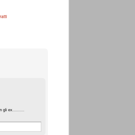
atti
li ex..........