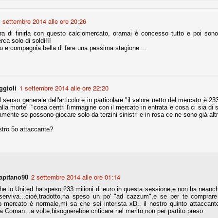
 settembre 2014 alle ore 20:26
fitte)
 di finirla con questo calciomercato, oramai è concesso tutto e poi sono 
rca solo di soldi!!!
s - Lazio 2-0
o e compagnia bella di fare una pessima stagione....
percoppa italiana, diventando così la squadra più titolata in Italia in
 il Milan (a meno di classifiche e tabelle "galliane"), fermo a quota 6.
e i bianconeri a trovare una certa unità dopo le prime deludenti
ggioli
1 settembre 2014 alle ore 22:20
l senso generale dell'articolo e in particolare "il valore netto del mercato è 
 alla morte" "cosa centri l'immagine con il mercato in entrata e cosa ci sia di 
viamente se possono giocare solo da terzini sinistri e in rosa ce ne sono già altr
no, non è una barzelletta. O forse sì, fate voi, ma non fa ridere. Ci
, non è una storiaccia legata alla ex Jugoslavia. Dicevamo che ci sono
stro 5o attaccante?
a età (29 anni), e sono fisicamente simili, entrambi grandi e grossi.
uropee, e tutti e due sono appena arrivati a giocare in Italia. Il
one
2 settembre 2014 alle ore 01:14
licate finora sono le motivazioni del giudizio di Cassazione relativo a
apitano90
vano scelto di farsi giudicare con il rito abbreviato.
he lo United ha speso 233 milioni di euro in questa sessione,e non ha neanch
serviva...cioè,tradotto,ha speso un po' "ad cazzum",e se per te comprare 3
o, e quindi non le commenteremo, le considerazioni (di parte)
 mercato è normale,mi sa che sei interista xD.. il nostro quinto attaccant
prese dalla maggior parte dei media (chissà perché...), come fossero
 Coman...a volte,bisognerebbe criticare nel merito,non per partito preso