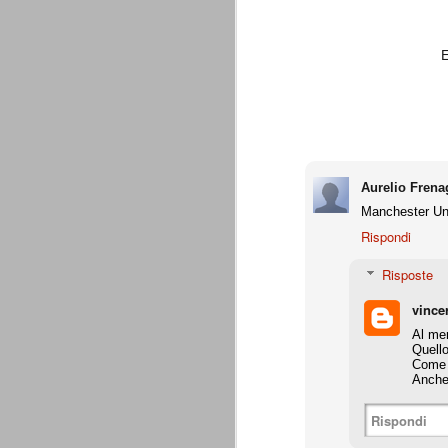
A noi francamente interessa assai poco del
ascolani e tifosi teramani. E' perfino ovv
proprio campanile, anche a dispetto della
E
A
de
Do
c
Aurelio Frena
pa
Manchester Uni
te
co
Rispondi
Risposte
vince
La Juventus di Agnelli-Marot
AUG
8
Al mer
La Juventus della gestione Agnelli
Quello
disputate in questi 5 anni. Otto vit
Come a
ricordare. In particolare con Allegri alla 
Anche 
successi e 2 secondi posti.
all. Delneri 2010-11
Rispondi
- serie A: 7° posto