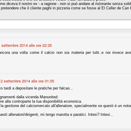
e diceva il nostro ex - a ragione - non si può andare al ristorante senza soldi
 pretendere che il cliente paghi in pizzeria come se fosse al El Celler de Can
nni uno fra i maggiori talenti del calcio italiano della sua generazione,
 bravo nell'anticipo, bravo in marcatura, bravo nello scegliere il tempo
no, bravo nell'avanzare palla al piede, bravo nei colpi di testa. Bravo.
 della Juventus era fare mercato e farlo subito, anche al fine di
tenze annunciate di Tevez e Pirlo, svecchiando al contempo una rosa
 settembre 2014 alle ore 22:35
'acquisto di Rugani, Dybala e Zaza, il gentleman agreement con il
eyra sono tutte mosse che puntano a ringiovanire la rosa affidandosi a
ncora una volta come il calcio non sia materia per tutti..e noi invece ave
sa per la Juventus l'epoca degli accordi di compartecipazione
 la data finale, data nella quale quella forma contrattuale (con
2 settembre 2014 alle ore 01:05
di accordo) dovrà scomparire dal calcio italiano.
o tardi a depositare le pratiche per falcao...
i gli accordi di compartecipazione ancora in essere.
segnamenti dalla vicenda Manunited:
re alla controparte la tua disponibilità econonica.
 la gestione del calciomercato all'allenatore, specialmente se questi è un noto
re del Sassuolo, così come Berardi (ora al 100%). Se uno dei due
esti allenatori/dirigenti, mi tengo marotta e paratici. Intesi? Intesi...
deremo atto di quanto costerà. Di certo, quei due giocatori, insieme a
eso parecchio. Non sul piano sportivo, ma su quello finanziario. E non
ppe Marotta del quale una parte della tifoseria juventina sembra non
o.