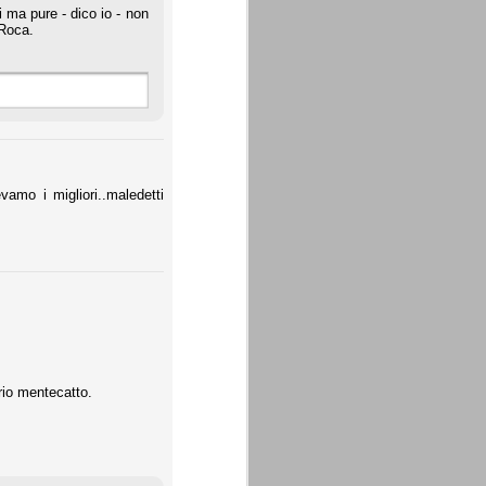
 ma pure - dico io - non
 Roca.
vamo i migliori..maledetti
rio mentecatto.