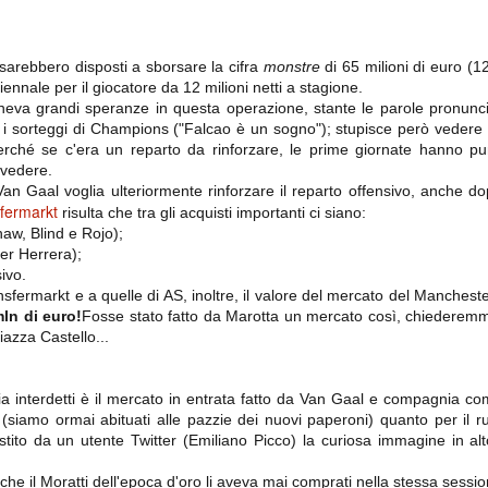
ce solo a 10 minuti dalla fine, dopo essere rimasta in 10 uomini.
 sarebbero
disposti a sborsare
la cifra
monstre
di 65 milioni di euro (12
iennale per il giocatore da 12 milioni netti a stagione.
no regalato un'urna non facile alle italiane, specialmente alla Juventus,
 girone forse più avvincente:
eva grandi speranze in questa operazione, stante le parole pronuncia
 i sorteggi di Champions ("Falcao è un sogno"); stupisce però vedere
 Shakhtar Donetsk (Ucr), Malmoe (Sve)
rché se c'era un reparto da rinforzare, le prime giornate hanno pun
ter Utd (Ing), Cska Mosca (Rus), Wolfsburg (Ger).
ivedere.
 Gaal voglia ulteriormente rinforzare il reparto offensivo, anche dop
 (Spa), Galatasaray (Tur), Astana (Kaz).
sfermarkt
risulta che tra gli acquisti importanti ci siano:
Shaw, Blind e Rojo);
der Herrera);
izzico di sfortuna. Partita sbagliata come impostazione, a cominciare
sivo.
e con la gestione della stessa. Può succedere. Oggi anche Allegri ha
ansfermarkt
e a quelle di AS
, inoltre, il valore del mercato del Mancheste
 lo abbia capito. Quindi, niente drammi e vediamo di imparare in
ln di euro!
Fosse stato fatto da Marotta un mercato così, chiederemm
passo falso, o c'è qualcosa di più?
iazza Castello...
ia interdetti è il mercato in entrata fatto da Van Gaal e compagnia co
 (siamo ormai abituati alle pazzie dei nuovi paperoni) quanto per il ru
i
tito da un utente Twitter (Emiliano Picco) la curiosa immagine in al
ositivo della sentenza di primo grado del processo sportivo
mmesse.
anche il Moratti dell'epoca d'oro li aveva mai comprati nella stessa sessio