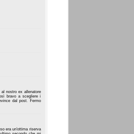
 al nostro ex allenatore
sì bravo a scegliere i
 evince dal post. Fermo
so era un'ottima riserva
l'ultimo secondo che mi