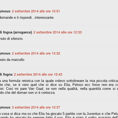
2 settembre 2014 alle ore 10:51
ymous
Comproprietà - Capitolo finale
UN
 domande e ti rispondi...interessante.
18
Finita un'altra stagione di trionfi, è tempo ora per la Juve di
mettersi tutto alle spalle e di organizzare il mercato per la
rossima stagione.
2 settembre 2014 alle ore 12:33
di fogna (arrogance)
e anni fa il calcio italiano ha deciso di adeguarsi al resto d’Europa e
uto di silenzio.
 estinguere definitivamente la pratica delle comproprietà. Per
evolare le società, la FIGC aveva dato inizialmente un anno di tempo,
lvo poi decidere di concedere una proroga fino a giugno 2015.
2 settembre 2014 alle ore 13:32
ymous
nuto da marzullo
2 settembre 2014 alle ore 15:43
di fogna
rdinaria
a una formula retorica con la quale volevo sottolineare la mia piccola critica
mo orgogliosi di un gruppo (società, dirigenti, staff tecnico, squadra)
te che, se è vero quel che si dice su Elia, Peloso ecc forse non era co
spacciato. Una squadra che ha saputo cambiare guida tecnica, staff,
tori. Così mi pare Van Gaal, se non nella qualità, nella quantità come si
li di gioco, interpreti, mentalità in campo... riproponendosi sempre e
do che del doman non vi è certezza.
2014/15:
3 settembre 2014 alle ore 10:37
ymous
 ai rigori).
 cosa si dica ma so che Elia ha giocato 5 partite con la Juventus e che Pelu
ando ha giocato ha sempre fatto il suo. Elia è stato il solito acquisto del