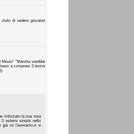
stufo di vedere giocatori
233 Meuro" "Marotta sarebbe
strano a comprare 3 terzini
i).
e rinforzato la sua rosa
 esterni sinistri nello
e già ce l'avevamo,e si