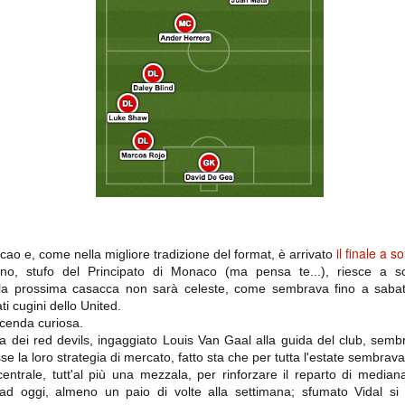
importantissimi punti per la
Nonostante il gol fortunoso del
qualificazione e mettendosi alle
Chievo, la sensazione netta è che
spalle le brutte prestazioni del
la matassa sia molto, molto lunga
campionato. Dopo un primo tempo
e difficile da sbrogliare.
di sofferenza gli uomini di Allegri
hanno saputo reagire al gol
fortunoso (e non molto regolare)
segnato dagli inglesi e a portare a
casa il bottino intero.
il finale a s
lcao e, come nella migliore tradizione del format, è arrivato
ano, stufo del Principato di Monaco (ma pensa te...), riesce a 
 la prossima casacca non sarà celeste, come sembrava fino a saba
 delle operazioni di calciomercato, oltre che sulle liste Uefa e serie A (e
ti cugini dello United.
abbiamo già pubblicato un pezzo dedicato pochi giorni fa. Ricordiamo che
ccenda curiosa.
) dei 12 giocatori usciti nella sessione di calciomercato sono italiani, e
a dei red devils, ingaggiato Louis Van Gaal alla guida del club, sem
i giocatori arrivati.
la loro strategia di mercato, fatto sta che per tutta l'estate sembrava 
entrale, tutt'al più una mezzala, per rinforzare il reparto di median
 ad oggi, almeno un paio di volte alla settimana; sfumato Vidal s
osta all'Olimpico. Una squadra che per i primi 75 minuti non ha