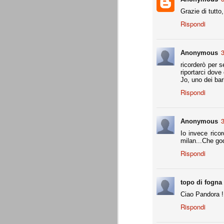
Daniele Rugani
JUL
Grazie di tutto
14
A fine mese (29 luglio) compirà 21 a
Rispondi
Daniele Rugani. Difensore centrale,
per la chiusura pulita, bravo nel disimpeg
3
Anonymous
È tempo di cessioni
JUL
7
Marotta è stato chiaro: l'obbiettivo
ricorderò per s
rimpiazzare immediatamente le par
riportarci dove
che aveva dato molto in questi 4 anni. L
Jo, uno dei bar
Sassuolo per Berardi e il riscatto di Per
Rispondi
giocatori di prospettiva.
L'esercito dei prestiti
JUN
3
Anonymous
26
Giovedì 25 giugno 2015 si è conclu
Io invece ricor
(comproprietà). Martedì 30 giugno è
milan...Che goduri
l'apertura delle buste chiuse, in assenza 
Rispondi
La Juventus ha comunque già risolto tutt
Generare utili dal nulla
JUN
topo di fogna
25
Ad oggi, Zaza è ancora un giocato
Ciao Pandora !
dovesse venire alla Juventus, pren
Gabbiadini (al Napoli), finora ci hanno r
Rispondi
per merito loro, ma per merito di quel Be
voler apprezzare ancora appieno l'operat