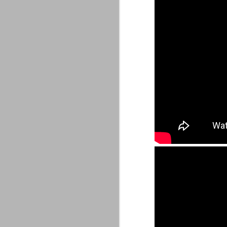
combinato un granché, ritrova la lu
Champions League 2015/16
AUG
28
I sorteggi di giovedì 27 Agosto han
che, a detta di tutti, è capitata nel
Gruppo A: Psg (Fra), Real Madrid (Spa),
Gruppo B: Psv Eindhoven (Ola), Manches
Gruppo C: Benfica (Por), Atletico Madrid
Juventus - Udinese 0-1
AUG
23
Sconfitta meritata, anche con un p
dalle scelte iniziali per continuar
sbagliato davvero molto. Siamo certi che
fretta. Che ne pensate voi? Un semplice 
Nel frattempo, le nostre pagelle:
Buffon s.v.
La legge è disuguale per tutt
AUG
20
È di oggi la pubblicazione del disp
sull'ennesimo ramo del calciosco