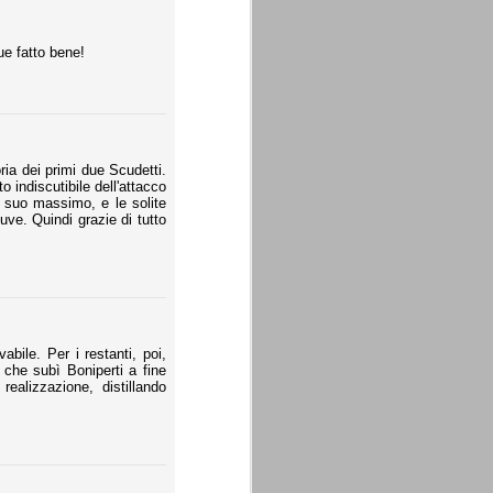
e fatto bene!
ia dei primi due Scudetti.
 indiscutibile dell'attacco
al suo massimo, e le solite
ve. Quindi grazie di tutto
abile. Per i restanti, poi,
 che subì Boniperti a fine
ealizzazione, distillando
.