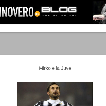
IA NEMO TENETUR
Mass-media feroci, sentimento popola
processo. Una vera e propria mattanza
veniva travolto, annichilito dal furore
 chi conosce il latino, questa frase
che, fin dai primi attimi, sembrò a se
fare imprese impossibili.
Un gruppo di persone, spronato dalla r
ornate dell’estate 2006, sembrava
lavorare sul web per cercare di argin
ificare il corso degli eventi che si
condannando irreversibilmente.
Mirko e la Juve
Manchester City -
Juventus - Chievo 1-1
SEP
SEP
Juventus 1-2
15
12
La Juventus esce con un
misero punto dallo Juventus
La Juventus trionfa a
Stadium, accentuando una crisi
Manchester conquistandosi tre
che sembra non avere fine.