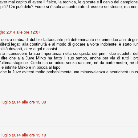
aver mai capito di avere il fisico, la tecnica, le giocate e il genio del campione
 più? Chi può dirlo? Forse si è solo accontentato di essere se stesso, ma non
fitte)
s - Lazio 2-0
glio 2014 alle ore 12:07
percoppa italiana, diventando così la squadra più titolata in Italia in
 senza ombra di dubbio l'attaccante più determinante nei primi due anni di ge
 il Milan (a meno di classifiche e tabelle "galliane"), fermo a quota 6.
difetti legati alla continuità e al modo di giocare a volte indolente, è stato l'
lità davanti, oltre a gol e assist.
e i bianconeri a trovare una certa unità dopo le prime deludenti
to riconoscere la sua importanza nella conquista dei primi due scudetti de
dire che alla Juve Mirko ha fatto il suo tempo, anche per via di tutti i pr
l'ultima stagione. Credo sia un addio senza rancore, né da parte nostra, né d
ie infinite Mirko e in bocca al lupo.
che la Juve eviterà molto probabilmente una minusvalenza e scaricherà un con
no, non è una barzelletta. O forse sì, fate voi, ma non fa ridere. Ci
, non è una storiaccia legata alla ex Jugoslavia. Dicevamo che ci sono
a età (29 anni), e sono fisicamente simili, entrambi grandi e grossi.
uropee, e tutti e due sono appena arrivati a giocare in Italia. Il
 luglio 2014 alle ore 13:38
one
licate finora sono le motivazioni del giudizio di Cassazione relativo a
vano scelto di farsi giudicare con il rito abbreviato.
o, e quindi non le commenteremo, le considerazioni (di parte)
prese dalla maggior parte dei media (chissà perché...), come fossero
 luglio 2014 alle ore 15:18