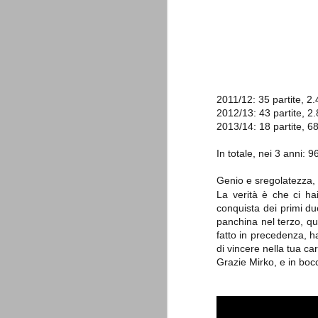
è finita.
Quando abbiamo messo on line
questo sito la nostra squadra del
cuore stava vivendo il suo periodo
più buio, annichilita nel suo
prestigio e guidata in modo da non
dare molte speranze di un futuro
migliore.
2011/12: 35 partite, 2.
2012/13: 43 partite, 2.
2013/14: 18 partite, 68
In totale, nei 3 anni: 
Genio e sregolatezza, c
La verità è che ci hai
conquista dei primi du
La Juve meno italiana
SEP
panchina nel terzo, qu
8
fatto in precedenza, h
Sulle implicazioni anche finanziarie
relativi criteri di compilazione), 
di vincere nella tua car
7 (alcuni dei quali utilizzati poco o nulla
Grazie Mirko, e in bocc
che sono italiani invece solo 2 dei 10 nuov
Roma - Juventus 2-1
AUG
30
La Juventus rimedia una sonora bat