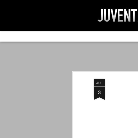
AD IMPOSSIBIL
SEP
19
Ad impossibilìa nemo tenetur. Per
significa che nessuno è tenuto a 
Ed infatti, per chi ricorda le convulse gi
JUL
davvero impresa impossibile quella di mod
erano abbattuti sulla Juventus.
3
PER UNA VERITÀ
SEP
STORICA
19
Cari amici, l'avventura che
abbiamo iniziato il 5 maggio 2007