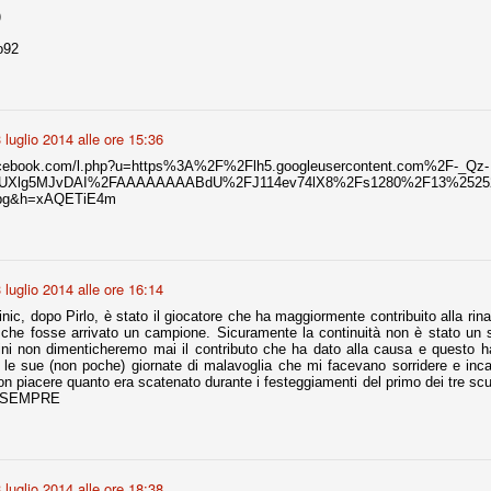
)
o92
r quello che è: un allenamento in vista della stagione, una ghiotta
tere preziosi minuti nelle gambe. E chi sabato era allo stadio a San
e.
 luglio 2014 alle ore 15:36
e A
e delle liste.
acebook.com/l.php?u=https%3A%2F%2Flh5.googleusercontent.com%2F-_Qz-
Xlg5MJvDAI%2FAAAAAAAABdU%2FJ114ev74lX8%2Fs1280%2F13%25252
jpg&h=xAQETiE4m
nua di ammortamento + ingaggio lordo annuo. La somma della potenza
perare il 70 % del fatturato al netto delle plusvalenze (vedi regole del
 luglio 2014 alle ore 16:14
ic, dopo Pirlo, è stato il giocatore che ha maggiormente contribuito alla rinasc
del fatturato 2014/15, che dovrebbe comunque essere intorno ai 320
ea che fosse arrivato un campione. Sicuramente la continuità non è stato u
o 2015/16, esercizio appena iniziato.
ntini non dimenticheremo mai il contributo che ha dato alla causa e questo 
le sue (non poche) giornate di malavoglia che mi facevano sorridere e inca
on piacere quanto era scatenato durante i festeggiamenti del primo dei tre scu
RSEMPRE
mercato si valuta alla fine, a inizio settembre. Fermo restando che poi
glio, sono già arrivati Rugani, Dybala, Khedira, Mandzukic, Neto, Zaza.
ez, Ogbonna, forse Vidal. Il mercato i nostri dirigenti hanno dimostrato
o fare meglio di noi tifosi.
 luglio 2014 alle ore 18:38