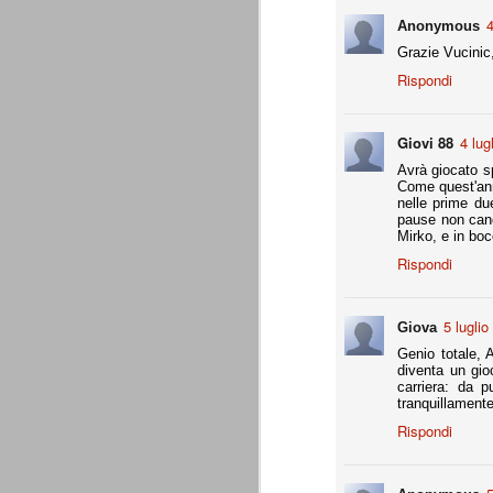
Da agosto 2012 a giugno 2015.
4
Anonymous
Grazie Vucinic
J
Rispondi
p
Giovi 88
4 lug
Du
Avrà giocato s
di
Come quest'anno
ag
nelle prime due
sa
pause non canc
Mirko, e in boc
Rispondi
Grazie, Juve. Stagione strao
JUN
5 luglio
Giova
7
Siamo orgogliosi di voi. Grazie. Sia
Genio totale, A
che a metà luglio veniva dato per 
diventa un gio
preparazione, metodi di allenamento, modu
carriera: da p
comunque come vincente.
tranquillament
4 competizioni disputate nella stagione 
Rispondi
- Supercoppa italiana: 2° posto (persa solo