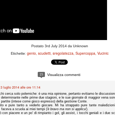
la polemica sviluppatasi in questi giorni, soprattutto fra tifosi
io che ognuno tiri l'acqua al suo mulino e difenda strenuamente il
 presenza o dell'assenza di prove. Ci interessa invece altro.
Teramo, l'ingiustizia sportiva
UG
17
Nei giorni scorsi abbiamo ricevuto alcuni messaggi di amici
teramani, che ci chiedevano spazio per la loro vicenda, al limite
ll'incredibile. Ce ne occupiamo volentieri.
po le incongruenze emerse negli scorsi anni nello scandalo del
Postato
3rd July 2014
da Unknown
alcioscommesse, con le assurde accuse a Pepe e Bonucci, e la
radossale situazione di Conte, oltre ai tanti altri tirati in ballo solo da
genio
scudetti
sregolatezza
Supercoppa
Vucinic
Etichette:
stimonianze di terze parti (senza riscontri oggettivi), ora si punta il dito
ntro il Teramo.
15
Visualizza commenti
ta
-Marotta ha conseguito il suo ottavo successo nelle 19 competizioni
3 luglio 2014 alle ore 11:14
torie e tre secondi posti in 19 competizioni: risultati impressionanti, da
hi cerca solo polemiche: è una mia opinione, pertanto evitiamo le discussioni
guida, negli ultimi 13 mesi, sono stati ottenuti (in 5 competizioni) 3
o determinante nelle prime due stagioni, e le sue giornate di maggior vena so
e partite (intese come gioco espresso) della gestione Conte.
ito e pure tanto a vederlo giocare. Mi ha strappato pure tante maledizion
 faceva a scuola ai miei tempi (
'è bravo ma non si applica'
).
ò con piacere e un po' di rimpianto i gol, gli assist, i tocchi geniali e i due s