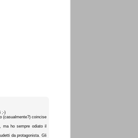
 ;-)
no (casualmente?) coincise
i, ma ho sempre odiato il
cudetti da protagonista. Gli