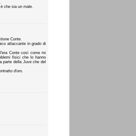
.
 è che sia un male.
stione Conte.
unico attaccante in grado di
ll'era Conte così come mi
oblemi fisici che lo hanno
a parte della Juve che del
tratto d'oro.