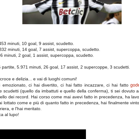
importantissimi punti per la
Nonostante il gol fortunoso del
qualificazione e mettendosi alle
Chievo, la sensazione netta è che
spalle le brutte prestazioni del
la matassa sia molto, molto lunga
campionato. Dopo un primo tempo
e difficile da sbrogliare.
di sofferenza gli uomini di Allegri
hanno saputo reagire al gol
fortunoso (e non molto regolare)
segnato dagli inglesi e a portare a
casa il bottino intero.
453 minuti, 10 goal, 9 assist, scudetto.
832 minuti, 14 goal, 7 assist, supercoppa, scudetto.
6 minuti, 2 goal, 1 assist, supercoppa, scudetto.
96 partite, 5.971 minuti, 26 goal, 17 assist, 2 supercoppe, 3 scudetti.
roce e delizia... e vai di luoghi comuni!
god
 emozionato, ci hai divertito, ci hai fatto incazzare, ci hai fatto
e scudetti (quello da imbattuti e quello della conferma), ti sei dovuto
ello dei record. Hai corso come mai avevi fatto in precedenza, ha lavo
ai lottato come e più di quanto fatto in precedenza, hai finalmente vint
 delle operazioni di calciomercato, oltre che sulle liste Uefa e serie A (e
abbiamo già pubblicato un pezzo dedicato pochi giorni fa. Ricordiamo che
riera, e l'hai meritato.
) dei 12 giocatori usciti nella sessione di calciomercato sono italiani, e
a al lupo!
i giocatori arrivati.
osta all'Olimpico. Una squadra che per i primi 75 minuti non ha