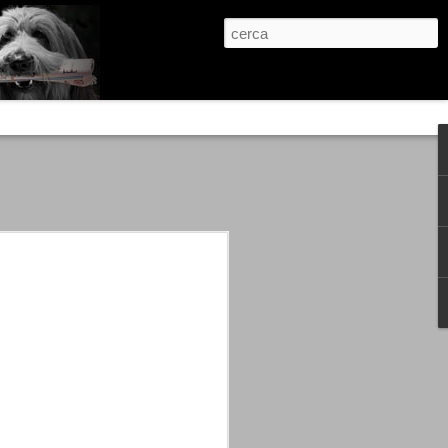
re, condanne scritte prima di ogni
, e chi provava a cantare fuori dal coro
 giustizialista innescato da una indagine
nso unico.
abbia e dalla passione, si ritrovò a
are quell’onda mediatica che ci stava