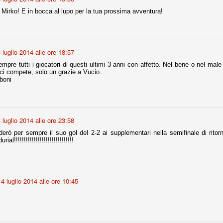
, Mirko! E in bocca al lupo per la tua prossima avventura!
nni uno fra i maggiori talenti del calcio italiano della sua generazione,
 bravo nell'anticipo, bravo in marcatura, bravo nello scegliere il tempo
no, bravo nell'avanzare palla al piede, bravo nei colpi di testa. Bravo.
 luglio 2014 alle ore 18:57
 della Juventus era fare mercato e farlo subito, anche al fine di
empre tutti i giocatori di questi ultimi 3 anni con affetto. Nel bene o nel male 
tenze annunciate di Tevez e Pirlo, svecchiando al contempo una rosa
 ci compete, solo un grazie a Vucio.
'acquisto di Rugani, Dybala e Zaza, il gentleman agreement con il
boni
eyra sono tutte mosse che puntano a ringiovanire la rosa affidandosi a
 luglio 2014 alle ore 23:58
sa per la Juventus l'epoca degli accordi di compartecipazione
derò per sempre il suo gol del 2-2 ai supplementari nella semifinale di ritor
 la data finale, data nella quale quella forma contrattuale (con
al!!!!!!!!!!!!!!!!!!!!!!!!!!!!!!
di accordo) dovrà scomparire dal calcio italiano.
i gli accordi di compartecipazione ancora in essere.
4 luglio 2014 alle ore 10:45
re del Sassuolo, così come Berardi (ora al 100%). Se uno dei due
deremo atto di quanto costerà. Di certo, quei due giocatori, insieme a
eso parecchio. Non sul piano sportivo, ma su quello finanziario. E non
ppe Marotta del quale una parte della tifoseria juventina sembra non
o.