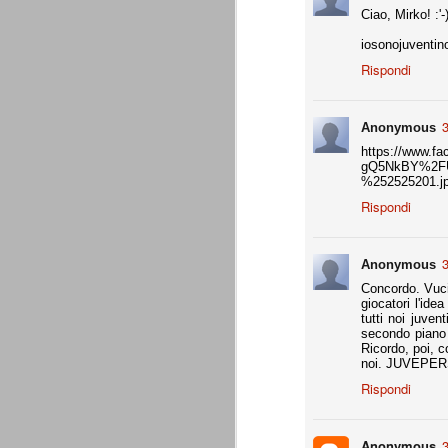
Ciao, Mirko! :'-
Precisione svizzera
JUL
iosonojuventin
27
Il calcio estivo va sempre preso pe
Rispondi
occasione per provare schemi e met
Gallo ha avuto proprio questa impression
3
Appunti: 3. Liste Uefa e Seri
JUL
Anonymous
22
Queste le regole per la composizion
https://www.f
gQ5NkBY%2FU
%252525201.
Rispondi
Appunti: 2. Potenza di fuoco
JUL
22
La potenza di fuoco è = quota an
di fuoco di una società non deve su
3
Ffp Uefa).
Anonymous
Concordo. Vucin
Non conosciamo ancora il dato ufficiale 
giocatori l'id
mln. Ma qui dobbiamo riferirci al fatturat
tutti noi juve
secondo piano 
Ricordo, poi, c
Appunti: 1. Il cambiamento
JUL
noi. JUVEPE
22
Siamo poco oltre metà luglio, e il 
Rispondi
conta e parla il campo. E, al 21 lu
Sono andati via Storari, Pepe, Pirlo, Tev
(nel tempo, e a suon di risultati) di saperl
Anonymous
3