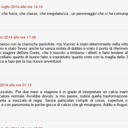
 luglio 2014 alle ore 14:10
, che forza, che classe, che sregolatezza...un personaggio che ci ha comunqu
Comproprietà - Capitolo finale
UN
18
Finita un'altra stagione di trionfi, è tempo ora per la Juve di
mettersi tutto alle spalle e di organizzare il mercato per la
rossima stagione.
lio 2014 alle ore 17:39
e anni fa il calcio italiano ha deciso di adeguarsi al resto d’Europa e
pesso con le classiche pantofole, ma Vucinic è stato determinante nella vittor
 estinguere definitivamente la pratica delle comproprietà. Per
 è stato Tevez anche lui senza ombra di dubbio è stato il punto di riferimento
evolare le società, la FIGC aveva dato inizialmente un anno di tempo,
 stagioni dell'era Conte, che è riuscito a limitarne i difetti e farlo rendere 
lvo poi decidere di concedere una proroga fino a giugno 2015.
ellano quanto di buono fatto e soprattutto quanto vinto con la maglia della Ju
ca a lupo per la tua nuova avventura!
rdinaria
 2014 alle ore 01:12
mo orgogliosi di un gruppo (società, dirigenti, staff tecnico, squadra)
ssoluto. Per due mesi a stagione è in grado di interpretare un calcio inarriv
spacciato. Una squadra che ha saputo cambiare guida tecnica, staff,
catore normale. Avrebbe dovuto, a mio parere, subire quella trasformazione
li di gioco, interpreti, mentalità in campo... riproponendosi sempre e
unta a mezzala di regia. Senza particolari compiti di corsa, copertura o r
e e con parsimonia le poche gocce di calcio che gli rimangono. Addio e Auguri
2014/15:
 ai rigori).