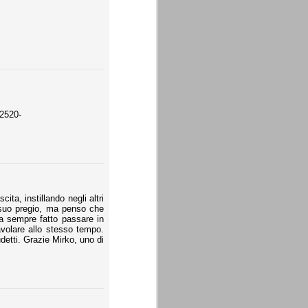
520-
ita, instillando negli altri
n suo pregio, ma penso che
ha sempre fatto passare in
volare allo stesso tempo.
detti. Grazie Mirko, uno di