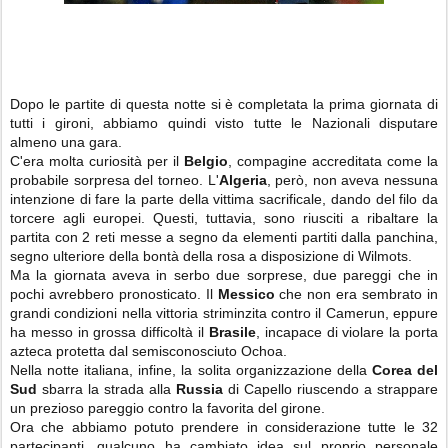
Dopo le partite di questa notte si è completata la prima giornata di
tutti i gironi, abbiamo quindi visto tutte le Nazionali disputare
almeno una gara.
C'era molta curiosità per il
Belgio
, compagine accreditata come la
probabile sorpresa del torneo. L'
Algeria
, però, non aveva nessuna
intenzione di fare la parte della vittima sacrificale, dando del filo da
torcere agli europei. Questi, tuttavia, sono riusciti a ribaltare la
partita con 2 reti messe a segno da elementi partiti dalla panchina,
segno ulteriore della bontà della rosa a disposizione di Wilmots.
Ma la giornata aveva in serbo due sorprese, due pareggi che in
pochi avrebbero pronosticato. Il
Messico
che non era sembrato in
grandi condizioni nella vittoria striminzita contro il Camerun, eppure
ha messo in grossa difficoltà il
Brasile
, incapace di violare la porta
azteca protetta dal semisconosciuto Ochoa.
Nella notte italiana, infine, la solita organizzazione della
Corea del
Sud
sbarra la strada alla
Russia
di Capello riuscendo a strappare
un prezioso pareggio contro la favorita del girone.
Ora che abbiamo potuto prendere in considerazione tutte le 32
partecipanti, qualcuno ha cambiato idea sul proprio personale