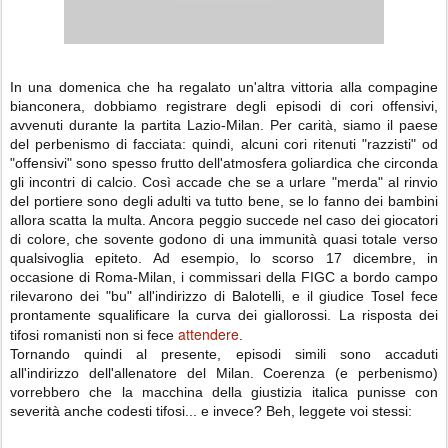
In una domenica che ha regalato un'altra vittoria alla compagine
bianconera, dobbiamo registrare degli episodi di cori offensivi,
avvenuti durante la partita Lazio-Milan. Per carità, siamo il paese
del perbenismo di facciata: quindi, alcuni cori ritenuti "razzisti" od
"offensivi" sono spesso frutto dell'atmosfera goliardica che circonda
gli incontri di calcio. Così accade che se a urlare "merda" al rinvio
del portiere sono degli adulti va tutto bene, se lo fanno dei bambini
allora scatta la multa. Ancora peggio succede nel caso dei giocatori
di colore, che sovente godono di una immunità quasi totale verso
qualsivoglia epiteto. Ad esempio, lo scorso 17 dicembre, in
occasione di Roma-Milan, i commissari della FIGC a bordo campo
rilevarono dei "bu" all'indirizzo di Balotelli, e il giudice Tosel fece
prontamente squalificare la curva dei giallorossi. La risposta dei
attendere
tifosi romanisti non si fece
.
Tornando quindi al presente, episodi simili sono accaduti
all'indirizzo dell'allenatore del Milan. Coerenza (e perbenismo)
vorrebbero che la macchina della giustizia italica punisse con
severità anche codesti tifosi... e invece? Beh, leggete voi stessi: