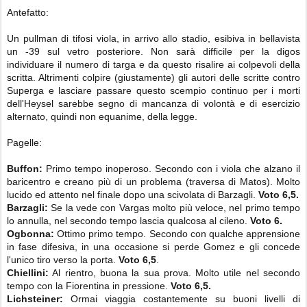
Antefatto:
Un pullman di tifosi viola, in arrivo allo stadio, esibiva in bellavista
un -39 sul vetro posteriore. Non sarà difficile per la digos
individuare il numero di targa e da questo risalire ai colpevoli della
scritta. Altrimenti colpire (giustamente) gli autori delle scritte contro
Superga e lasciare passare questo scempio continuo per i morti
dell'Heysel sarebbe segno di mancanza di volontà e di esercizio
alternato, quindi non equanime, della legge.
Pagelle:
Buffon:
Primo tempo inoperoso. Secondo con i viola che alzano il
baricentro e creano più di un problema (traversa di Matos). Molto
lucido ed attento nel finale dopo una scivolata di Barzagli.
Voto 6,5.
Barzagli:
Se la vede con Vargas molto più veloce, nel primo tempo
lo annulla, nel secondo tempo lascia qualcosa al cileno.
Voto 6.
Ogbonna:
Ottimo primo tempo. Secondo con qualche apprensione
in fase difesiva, in una occasione si perde Gomez e gli concede
l'unico tiro verso la porta.
Voto 6,5
.
Chiellini:
Al rientro, buona la sua prova. Molto utile nel secondo
tempo con la Fiorentina in pressione.
Voto 6,5.
Lichsteiner:
Ormai viaggia costantemente su buoni livelli di