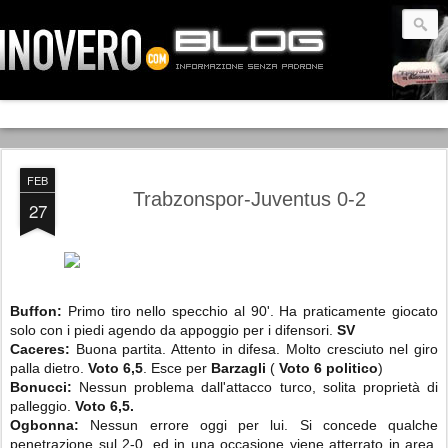
FEB
Trabzonspor-Juventus 0-2
27
Buffon:
Primo tiro nello specchio al 90'. Ha praticamente giocato
solo con i piedi agendo da appoggio per i difensori.
SV
Caceres:
Buona partita. Attento in difesa. Molto cresciuto nel giro
palla dietro.
Voto 6,5
. Esce per
Barzagli
(
Voto 6 politico
)
Bonucci:
Nessun problema dall'attacco turco, solita proprietà di
palleggio.
Voto 6,5.
Ogbonna:
Nessun errore oggi per lui. Si concede qualche
penetrazione sul 2-0, ed in una occasione viene atterrato in area,