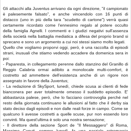
Gli attacchi alla Juventus arrivano da ogni direzione, "il campionato
è palesemente falsato", e anche vincendolo con 16 punti di
distacco (uno in più della tara "scudetto di cartone") verrà quasi
certamente ricordato come l'ennesimo regalo al potere occulto
della famiglia Agnelli. I commenti e i giudizi negativi sull'assenza
della società nella battaglia mediatica a difesa del proprio brand si
sprecano e sono un argomento a cui noi stessi siamo molto legati.
Quello che vogliamo proporvi oggi, però, è una raccolta di episodi
strani, inusuali che stiamo vedendo accadere da domenica sera in
poi:
- Paparesta, in collegamento perenne dallo stanzino del Granillo di
Reggio Calabria ormai adibito a monolocale multi-comfort, è
costretto ad ammettere dell'esistenza anche di un rigore non
assegnato in favore della Juventus;
- La redazione di SkySport, lunedì, chiede scusa ai clienti di fede
bianconera per aver totalmente omesso il suddetto episodio. E'
abbastanza palese, però, che lo facciano controvoglia perché nel
resto della giornata continuano le allusioni al fatto che il derby sia
stato deciso dagli episodi e non dalle reali forze in campo. Come se
qualcuno li avesse costretti a quelle scuse, pur non essendo loro
convinti. Ma quest'ultima è solo una nostra sensazione;
- Il direttore della sezione Sport de "Il Messaggero" di Roma,
Massimo Caputi, sempre lunedì, fa una parziale retromarcia