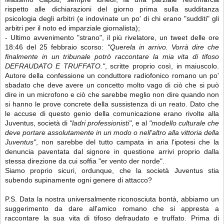
rispetto alle dichiarazioni del giorno prima sulla sudditanza
psicologia degli arbitri (e indovinate un po' di chi erano "sudditi" gli
arbitri per il noto ed imparziale giornalista);
- Ultimo avvenimento "strano", il più rivelatore, un tweet delle ore
18:46 del 25 febbraio scorso:
"Querela in arrivo. Vorrà dire che
finalmente in un tribunale potrò raccontare la mia vita di tifoso
DEFRAUDATO E TRUFFATO."
, scritte proprio così, in maiuscolo.
Autore della confessione un conduttore radiofonico romano un po'
sbadato che deve avere un concetto molto vago di ciò che si può
dire in un microfono e ciò che sarebbe meglio non dire quando non
si hanno le prove concrete della sussistenza di un reato. Dato che
le accuse di questo genio della comunicazione erano rivolte alla
Juventus, società di
"ladri professionisti"
, e al
"modello culturale che
deve portare assolutamente in un modo o nell’altro alla vittoria della
Juventus"
, non sarebbe del tutto campata in aria l'ipotesi che la
denuncia paventata dal signore in questione arrivi proprio dalla
stessa direzione da cui soffia "er vento der norde".
Siamo proprio sicuri, ordunque, che la società Juventus stia
subendo supinamente ogni genere di attacco?
P.S. Data la nostra universalmente riconosciuta bontà, abbiamo un
suggerimento da dare all'amico romano che si appresta a
raccontare la sua vita di tifoso defraudato e truffato. Prima di