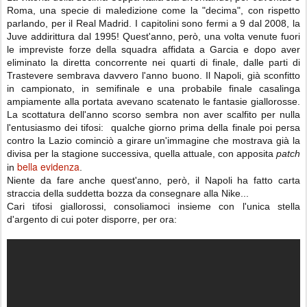
Roma, una specie di maledizione come la "decima", con rispetto
parlando, per il Real Madrid. I capitolini sono fermi a 9 dal 2008, la
Juve addirittura dal 1995! Quest'anno, però, una volta venute fuori
le impreviste forze della squadra affidata a Garcia e dopo aver
eliminato la diretta concorrente nei quarti di finale, dalle parti di
Trastevere sembrava davvero l'anno buono. Il Napoli, già sconfitto
in campionato, in semifinale e una probabile finale casalinga
ampiamente alla portata avevano scatenato le fantasie giallorosse.
La scottatura dell'anno scorso sembra non aver scalfito per nulla
l'entusiasmo dei tifosi: qualche giorno prima della finale poi persa
contro la Lazio cominciò a girare un'immagine che mostrava già la
divisa per la stagione successiva, quella attuale, con apposita
patch
bella evidenza
in
.
Niente da fare anche quest'anno, però, il Napoli ha fatto carta
straccia della suddetta bozza da consegnare alla Nike...
Cari tifosi giallorossi, consoliamoci insieme con l'unica stella
d'argento di cui poter disporre, per ora: