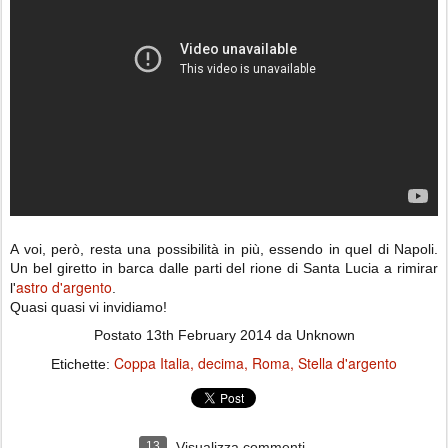
A voi, però, resta una possibilità in più, essendo in quel di Napoli.
Un bel giretto in barca dalle parti del rione di Santa Lucia a rimirar
astro d'argento
l'
.
Quasi quasi vi invidiamo!
Postato
13th February 2014
da Unknown
Coppa Italia
decima
Roma
Stella d'argento
Etichette:
13
Visualizza commenti