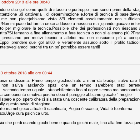
 ottobre 2013 alle ore 00:43
dono due gol come quelli di stasera e,purtroppo ,non sono i primi della stagio
tenzione ,di cattiveria , di determinazione e,forse di tecnica di base,davve
r quello che è: un allenamento in vista della stagione, una ghiotta
me non piace)abbiamo visto 8/9 elementi assolutamente non sufficienti.
tere preziosi minuti nelle gambe. E chi sabato era allo stadio a San
!Non mi piace buttare la croce addosso a nessuno ma ,quando giocavo in ter
e.
to per migliorare la tecnica.Possibile che dei professionisti non riescano
rtita?Si fermano a fine allenamento a fare tecnica o non si allenano più ?Fr
 pressiamo per motivi tecnici o atletici ma non riusciamo più a conquist
e A
ppoi prendere quel gol all'88' e' veramente assurdo sotto il profilo tattico!
e delle liste.
nte:svegliamoci perché tra un po' potrebbe essere tardi!
3 ottobre 2013 alle ore 00:44
nua di ammortamento + ingaggio lordo annuo. La somma della potenza
perare il 70 % del fatturato al netto delle plusvalenze (vedi regole del
, anzi orridissima. Primo tempo giochicchiato a ritmi da bradipi, salvo rare 
non saliva lasciando spazi che un temoo sarebbero stati terren
..secondo tempo uguale...straschiferrimo fino al rigore scemo ma sacrosanto. 
del fatturato 2014/15, che dovrebbe comunque essere intorno ai 320
una comoonente emotiva perchè dooo il pareggio abbiamo giocato " meglio
o 2015/16, esercizio appena iniziato.
ispero e poi spero che ci sia stata una coscente calibratura della preparazion
tally questo avvio di stagione
orte ma nel gioco attuale ê sacrificato, Pogba è scarico, Vidal è fuoriforma.
nato.Urge cura psichica urto.
mercato si valuta alla fine, a inizio settembre. Fermo restando che poi
glio, sono già arrivati Rugani, Dybala, Khedira, Mandzukic, Neto, Zaza.
sia che perdi quando giochi bene e quando giochi male, fino alla fine forza juv
ez, Ogbonna, forse Vidal. Il mercato i nostri dirigenti hanno dimostrato
o fare meglio di noi tifosi.