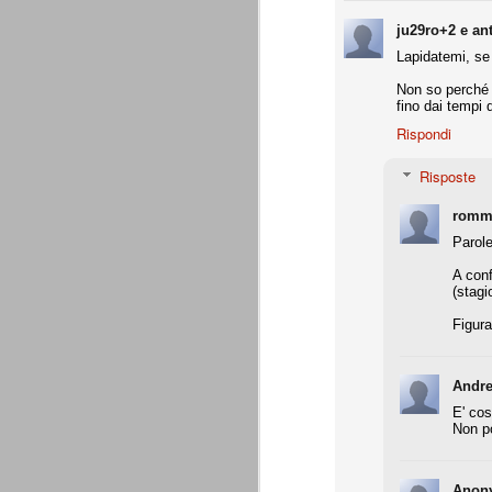
Daniele Rugani
JUL
ju29ro+2 e an
14
A fine mese (29 luglio) compirà 21 a
Daniele Rugani. Difensore centrale,
Lapidatemi, se
per la chiusura pulita, bravo nel disimpeg
Non so perché 
fino dai tempi 
È tempo di cessioni
JUL
Rispondi
7
Marotta è stato chiaro: l'obbiettivo
rimpiazzare immediatamente le par
Risposte
che aveva dato molto in questi 4 anni. L
Sassuolo per Berardi e il riscatto di Per
giocatori di prospettiva.
romm
Parole
L'esercito dei prestiti
JUN
A conf
26
Giovedì 25 giugno 2015 si è conclu
(stagi
(comproprietà). Martedì 30 giugno è
l'apertura delle buste chiuse, in assenza 
Figura
La Juventus ha comunque già risolto tutt
Andre
Generare utili dal nulla
JUN
E' così
25
Ad oggi, Zaza è ancora un giocato
Non po
dovesse venire alla Juventus, pren
Gabbiadini (al Napoli), finora ci hanno r
per merito loro, ma per merito di quel Be
voler apprezzare ancora appieno l'operat
Anon