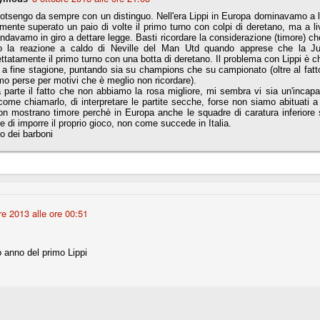
sotsengo da sempre con un distinguo. Nell'era Lippi in Europa dominavamo a l
mente superato un paio di volte il primo turno con colpi di deretano, ma a liv
ndavamo in giro a dettare legge. Basti ricordare la considerazione (timore) ch
Comproprietà - Capitolo finale
UN
do la reazione a caldo di Neville del Man Utd quando apprese che la J
18
ttatamente il primo turno con una botta di deretano. Il problema con Lippi è c
Finita un'altra stagione di trionfi, è tempo ora per la Juve di
" a fine stagione, puntando sia su champions che su campionato (oltre al fatto 
mettersi tutto alle spalle e di organizzare il mercato per la
o perse per motivi che è meglio non ricordare).
rossima stagione.
 parte il fatto che non abbiamo la rosa migliore, mi sembra vi sia un'incapa
ome chiamarlo, di interpretare le partite secche, forse non siamo abituati 
e anni fa il calcio italiano ha deciso di adeguarsi al resto d’Europa e
on mostrano timore perchè in Europa anche le squadre di caratura inferior
 estinguere definitivamente la pratica delle comproprietà. Per
e di imporre il proprio gioco, non come succede in Italia.
evolare le società, la FIGC aveva dato inizialmente un anno di tempo,
o dei barboni
lvo poi decidere di concedere una proroga fino a giugno 2015.
rdinaria
re 2013 alle ore 00:51
mo orgogliosi di un gruppo (società, dirigenti, staff tecnico, squadra)
spacciato. Una squadra che ha saputo cambiare guida tecnica, staff,
li di gioco, interpreti, mentalità in campo... riproponendosi sempre e
o anno del primo Lippi
2014/15:
 ai rigori).