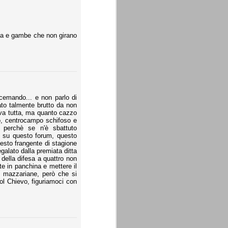
ta e gambe che non girano
cemando... e non parlo di
tato talmente brutto da non
tava tutta, ma quanto cazzo
vo, centrocampo schifoso e
a, perchè se n'è sbattuto
he su questo forum, questo
esto frangente di stagione
galato dalla premiata ditta
della difesa a quattro non
te in panchina e mettere il
 mazzariane, però che si
col Chievo, figuriamoci con