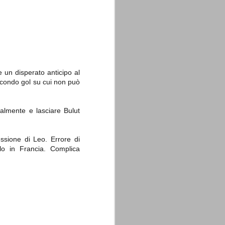
La sentenza di
SEP
 un disperato anticipo al
Cassazione su Moggi
11
 secondo gol su cui non può
Dal sito della Corte di
Cassazione:
ralmente e lasciare Bulut
"In Italia la Corte Suprema di
Cassazione è al vertice della
giurisdizione ordinaria; tra le
principali funzioni che le sono
ssione di Leo. Errore di
attribuite dalla legge fondamentale
lo in Francia. Complica
sull'ordinamento giudiziario del 30
gennaio 1941 n. 12 (art. 65) vi è
quella di assicurare "l'esatta
osservanza e l'uniforme
interpretazione della legge, l'unità
del diritto oggettivo nazionale, il
rispetto dei limiti delle diverse
giurisdizioni".