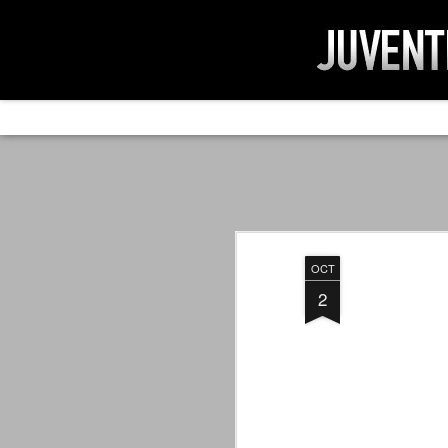
AD IMPOSSIBIL
SEP
19
Ad impossibilìa nemo tenetur. Per
significa che nessuno è tenuto a 
Ed infatti, per chi ricorda le convulse gi
OCT
davvero impresa impossibile quella di mod
erano abbattuti sulla Juventus.
2
PER UNA VERITÀ
SEP
STORICA
19
Cari amici, l'avventura che
abbiamo iniziato il 5 maggio 2007