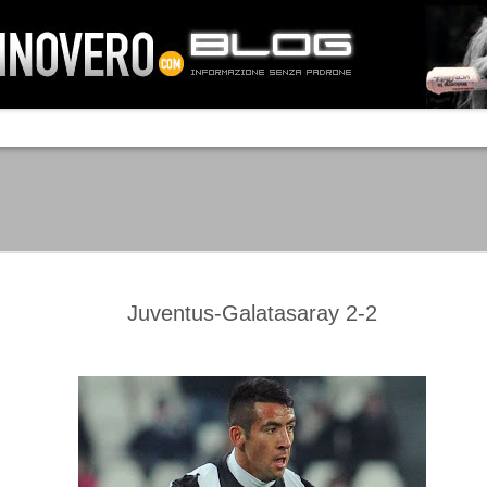
IA NEMO TENETUR
Mass-media feroci, sentimento popola
processo. Una vera e propria mattanza
veniva travolto, annichilito dal furore
 chi conosce il latino, questa frase
che, fin dai primi attimi, sembrò a se
fare imprese impossibili.
Un gruppo di persone, spronato dalla r
ornate dell’estate 2006, sembrava
lavorare sul web per cercare di argin
ificare il corso degli eventi che si
condannando irreversibilmente.
Juventus-Galatasaray 2-2
Manchester City -
Juventus - Chievo 1-1
SEP
SEP
Juventus 1-2
15
12
La Juventus esce con un
misero punto dallo Juventus
La Juventus trionfa a
Stadium, accentuando una crisi
Manchester conquistandosi tre
che sembra non avere fine.