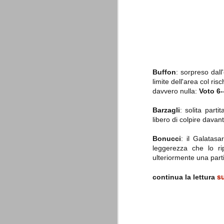
è finita.
Quando abbiamo messo on line
questo sito la nostra squadra del
cuore stava vivendo il suo periodo
più buio, annichilita nel suo
prestigio e guidata in modo da non
dare molte speranze di un futuro
migliore.
Buffon
: sorpreso dal
limite dell'area col ri
davvero nulla:
Voto 6-
Barzagli
: solita part
libero di colpire davan
Bonucci
: il Galatas
leggerezza che lo ri
La Juve meno italiana
SEP
ulteriormente una parti
8
Sulle implicazioni anche finanziarie
relativi criteri di compilazione), 
su
continua la lettura
7 (alcuni dei quali utilizzati poco o nulla
che sono italiani invece solo 2 dei 10 nuov
Roma - Juventus 2-1
AUG
30
La Juventus rimedia una sonora bat