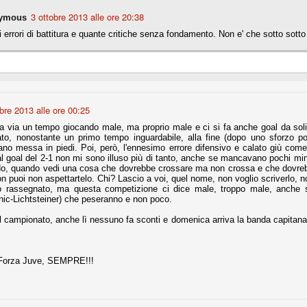
la polemica sviluppatasi in questi giorni, soprattutto fra tifosi
3 ottobre 2013 alle ore 20:38
ymous
io che ognuno tiri l'acqua al suo mulino e difenda strenuamente il
 presenza o dell'assenza di prove. Ci interessa invece altro.
 errori di battitura e quante critiche senza fondamento. Non e' che sotto sotto
Teramo, l'ingiustizia sportiva
UG
17
Nei giorni scorsi abbiamo ricevuto alcuni messaggi di amici
teramani, che ci chiedevano spazio per la loro vicenda, al limite
ll'incredibile. Ce ne occupiamo volentieri.
obre 2013 alle ore 00:25
po le incongruenze emerse negli scorsi anni nello scandalo del
alcioscommesse, con le assurde accuse a Pepe e Bonucci, e la
a via un tempo giocando male, ma proprio male e ci si fa anche goal da soli,
radossale situazione di Conte, oltre ai tanti altri tirati in ballo solo da
cato, nonostante un primo tempo inguardabile, alla fine (dopo uno sforzo 
stimonianze di terze parti (senza riscontri oggettivi), ora si punta il dito
vano messa in piedi. Poi, però, l'ennesimo errore difensivo e calato giù com
ntro il Teramo.
al goal del 2-1 non mi sono illuso più di tanto, anche se mancavano pochi minu
o, quando vedi una cosa che dovrebbe crossare ma non crossa e che dovreb
n puoi non aspettartelo. Chi? Lascio a voi, quel nome, non voglio scriverlo, no
 rassegnato, ma questa competizione ci dice male, troppo male, anche sot
inic-Lichtsteiner) che peseranno e non poco.
ta
il campionato, anche lì nessuno fa sconti e domenica arriva la banda capitanat
-Marotta ha conseguito il suo ottavo successo nelle 19 competizioni
torie e tre secondi posti in 19 competizioni: risultati impressionanti, da
guida, negli ultimi 13 mesi, sono stati ottenuti (in 5 competizioni) 3
e Forza Juve, SEMPRE!!!