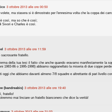
3 ottobre 2013 alle ore 00:50
tico
nni uno fra i maggiori talenti del calcio italiano della sua generazione,
 bravo nell'anticipo, bravo in marcatura, bravo nello scegliere il tempo
 volete, ma stasera si è dimostrato per l'ennesima volta che la coppa dei camp
no, bravo nell'avanzare palla al piede, bravo nei colpi di testa. Bravo.
è così, ma so che è così;
di Sivori e Charles è così.
 della Juventus era fare mercato e farlo subito, anche al fine di
tenze annunciate di Tevez e Pirlo, svecchiando al contempo una rosa
'acquisto di Rugani, Dybala e Zaza, il gentleman agreement con il
eyra sono tutte mosse che puntano a ringiovanire la rosa affidandosi a
3 ottobre 2013 alle ore 11:59
el
 sacrosante fratello.
erma della tua tesi il fatto che anche quando eravamo manifestamente la squ
sa per la Juventus l'epoca degli accordi di compartecipazione
oni 1983-86 o 1995-1998) abbiamo raggranellato la miseria di due coppe perde
 la data finale, data nella quale quella forma contrattuale (con
di accordo) dovrà scomparire dal calcio italiano.
ti oggi che abbiamo davanti almeno 7/8 squadre e altrettante di pari livello co
i gli accordi di compartecipazione ancora in essere.
3 ottobre 2013 alle ore 19:40
w (bandreabis)
, fratello!
re del Sassuolo, così come Berardi (ora al 100%). Se uno dei due
tremmo mai linciare un fratello bianconero che dice la verità!
deremo atto di quanto costerà. Di certo, quei due giocatori, insieme a
eso parecchio. Non sul piano sportivo, ma su quello finanziario. E non
ppe Marotta del quale una parte della tifoseria juventina sembra non
o.
3 ottobre 2013 alle ore 21:03
ymous