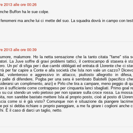
re 2013 alle ore 00:26
anche Buffon ha le sue colpe.
fitte)
 fenomeni ma anche lui ci mette del suo. La squadra dovrà in campo con tes
s - Lazio 2-0
percoppa italiana, diventando così la squadra più titolata in Italia in
 il Milan (a meno di classifiche e tabelle "galliane"), fermo a quota 6.
e i bianconeri a trovare una certa unità dopo le prime deludenti
re 2013 alle ore 00:39
more, malumore. Ho la netta sensazione che la tanto citata "fame" stia s
atori. La Juve soffre di gravi problemi tattici, il centrocampo di stasera è s
ro. Un po' di sfiga per i due cambi obbligati ed entrata di Llorente che ci s
rrà per far capire a Conte e alla società che Isla non vale un cazzo? Dice
no, non è una barzelletta. O forse sì, fate voi, ma non fa ridere. Ci
idal, volenteroso e aggressivo in attacco, piuttosto allegrotto in difes
, non è una storiaccia legata alla ex Jugoslavia. Dicevamo che ci sono
e palle di difendere, Pogba per una sera è sembrato Balotelli (specifico c
a età (29 anni), e sono fisicamente simili, entrambi grandi e grossi.
derarsi un complimento, anzi) e Pirlo che tira a campare, meno peggio di qu
uropee, e tutti e due sono appena arrivati a giocare in Italia. Il
n è sufficiente come contrappeso per cinquanta lanci sbagliati. Primo goal re
 su cui stendo un velo pietoso per non sparare sulla croce rossa. La mossa 
pita, non sarebbe bastato mettere Isla al proprio posto, cioè al posto di Lloren
one
ascia come si è già visto? Comunque non è situazione da piangere lacrime
e poi si debba richiare o proprio pareggiare, a me fa girare i coglioni anche 
licate finora sono le motivazioni del giudizio di Cassazione relativo a
chi. È il caso di darci un taglio, netto.
vano scelto di farsi giudicare con il rito abbreviato.
o, e quindi non le commenteremo, le considerazioni (di parte)
prese dalla maggior parte dei media (chissà perché...), come fossero