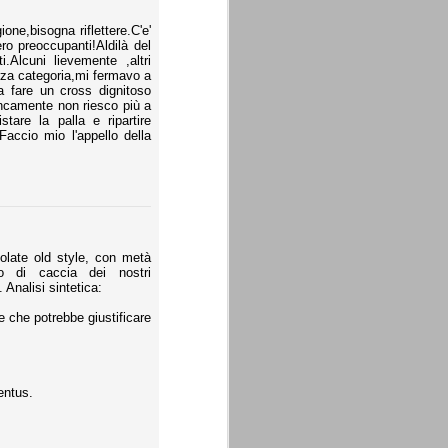
ne,bisogna riflettere.C'e'
ro preoccupanti!Aldilà del
Alcuni lievemente ,altri
za categoria,mi fermavo a
 a fare un cross dignitoso
ancamente non riesco più a
are la palla e ripartire
Faccio mio l'appello della
folate old style, con metà
o di caccia dei nostri
Analisi sintetica:
e che potrebbe giustificare
entus.