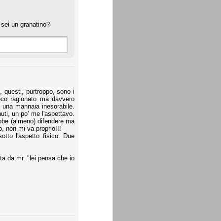
 sei un granatino?
 questi, purtroppo, sono i
poco ragionato ma davvero
e una mannaia inesorabile.
ti, un po' me l'aspettavo.
be (almeno) difendere ma
, non mi va proprio!!!
to l'aspetto fisico. Due
a da mr. "lei pensa che io