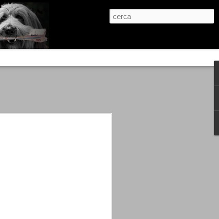
re, condanne scritte prima di ogni
, e chi provava a cantare fuori dal coro
 giustizialista innescato da una indagine
nso unico.
abbia e dalla passione, si ritrovò a
are quell’onda mediatica che ci stava