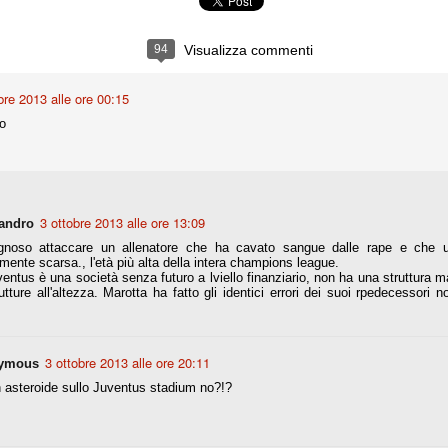
ce solo a 10 minuti dalla fine, dopo essere rimasta in 10 uomini.
94
Visualizza commenti
no regalato un'urna non facile alle italiane, specialmente alla Juventus,
 girone forse più avvincente:
bre 2013 alle ore 00:15
o
 Shakhtar Donetsk (Ucr), Malmoe (Sve)
ter Utd (Ing), Cska Mosca (Rus), Wolfsburg (Ger).
 (Spa), Galatasaray (Tur), Astana (Kaz).
3 ottobre 2013 alle ore 13:09
andro
gnoso attaccare un allenatore che ha cavato sangue dalle rape e che 
izzico di sfortuna. Partita sbagliata come impostazione, a cominciare
ente scarsa., l'età più alta della intera champions league.
e con la gestione della stessa. Può succedere. Oggi anche Allegri ha
entus è una società senza futuro a lviello finanziario, non ha una struttura ma
 lo abbia capito. Quindi, niente drammi e vediamo di imparare in
utture all'altezza. Marotta ha fatto gli identici errori dei suoi rpedecessor
passo falso, o c'è qualcosa di più?
3 ottobre 2013 alle ore 20:11
ymous
n asteroide sullo Juventus stadium no?!?
i
ositivo della sentenza di primo grado del processo sportivo
mmesse.