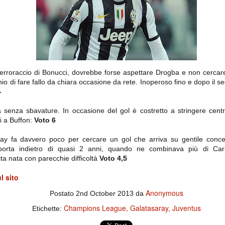
importantissimi punti per la
Nonostante il gol fortunoso del
qualificazione e mettendosi alle
Chievo, la sensazione netta è che
spalle le brutte prestazioni del
la matassa sia molto, molto lunga
campionato. Dopo un primo tempo
e difficile da sbrogliare.
di sofferenza gli uomini di Allegri
hanno saputo reagire al gol
fortunoso (e non molto regolare)
segnato dagli inglesi e a portare a
casa il bottino intero.
l'erroraccio di Bonucci, dovrebbe forse aspettare Drogba e non cercare
schio di fare fallo da chiara occasione da rete. Inoperoso fino e dopo il
-
ita senza sbavature. In occasione del gol è costretto a stringere cent
ti a Buffon:
Voto 6
aray fa davvero poco per cercare un gol che arriva su gentile conce
porta indietro di quasi 2 anni, quando ne combinava più di Car
ta nata con parecchie difficoltà
Voto 4,5
 delle operazioni di calciomercato, oltre che sulle liste Uefa e serie A (e
abbiamo già pubblicato un pezzo dedicato pochi giorni fa. Ricordiamo che
l sito
) dei 12 giocatori usciti nella sessione di calciomercato sono italiani, e
i giocatori arrivati.
Anonymous
Postato
2nd October 2013
da
Champions League
Galatasaray
Juventus
Etichette:
osta all'Olimpico. Una squadra che per i primi 75 minuti non ha