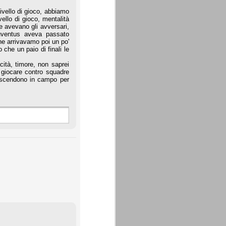
ivello di gioco, abbiamo
ello di gioco, mentalità
e avevano gli avversari,
uventus aveva passato
he arrivavamo poi un po'
che un paio di finali le
cità, timore, non saprei
a giocare contro squadre
e scendono in campo per