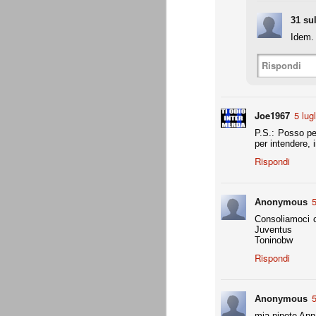
Da agosto 2012 a giugno 2015.
31 su
Idem. 
J
Rispondi
p
Du
di
Joe1967
5 lug
ag
sa
P.S.: Posso pe
per intendere, i
Rispondi
5
Anonymous
Grazie, Juve. Stagione strao
JUN
7
Siamo orgogliosi di voi. Grazie. Sia
Consoliamoci co
che a metà luglio veniva dato per 
Juventus
preparazione, metodi di allenamento, modu
Toninobw
comunque come vincente.
Rispondi
4 competizioni disputate nella stagione 
- Supercoppa italiana: 2° posto (persa solo
5
Anonymous
mia nipote Anna