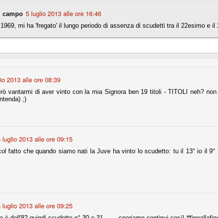
5 luglio 2013 alle ore 16:46
l campo
1969, mi ha 'fregato' il lungo periodo di assenza di scudetti tra il 22esimo e i
Comproprietà - Capitolo finale
UN
18
Finita un'altra stagione di trionfi, è tempo ora per la Juve di
mettersi tutto alle spalle e di organizzare il mercato per la
rossima stagione.
e anni fa il calcio italiano ha deciso di adeguarsi al resto d’Europa e
 estinguere definitivamente la pratica delle comproprietà. Per
lio 2013 alle ore 08:39
evolare le società, la FIGC aveva dato inizialmente un anno di tempo,
lvo poi decidere di concedere una proroga fino a giugno 2015.
rò vantarmi di aver vinto con la mia Signora ben 19 titoli - TITOLI neh? non
ntenda) ;)
 luglio 2013 alle ore 09:15
rdinaria
mo orgogliosi di un gruppo (società, dirigenti, staff tecnico, squadra)
l fatto che quando siamo nati la Juve ha vinto lo scudetto: tu il 13° io il 9° 
spacciato. Una squadra che ha saputo cambiare guida tecnica, staff,
li di gioco, interpreti, mentalità in campo... riproponendosi sempre e
2014/15:
 ai rigori).
 luglio 2013 alle ore 09:25
 è dell'82 quindi scudetto n° 30 e 31....... speriamo continui così! #finoallafin