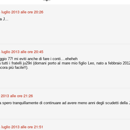
ce solo a 10 minuti dalla fine, dopo essere rimasta in 10 uomini.
 luglio 2013 alle ore 20:26
a J...
no regalato un'urna non facile alle italiane, specialmente alla Juventus,
 girone forse più avvincente:
 Shakhtar Donetsk (Ucr), Malmoe (Sve)
ter Utd (Ing), Cska Mosca (Rus), Wolfsburg (Ger).
 luglio 2013 alle ore 20:45
 (Spa), Galatasaray (Tur), Astana (Kaz).
io 77! mi eviti anche di fare i conti....eheheh
tutti i fratelli ju29ri (domani porto al mare mio figlio Leo, nato a febbraio 2012
ncora più facile!!).
izzico di sfortuna. Partita sbagliata come impostazione, a cominciare
e con la gestione della stessa. Può succedere. Oggi anche Allegri ha
 lo abbia capito. Quindi, niente drammi e vediamo di imparare in
passo falso, o c'è qualcosa di più?
o 2013 alle ore 21:26
 spero tranquillamente di continuare ad avere meno anni degli scudetti della 
i
ositivo della sentenza di primo grado del processo sportivo
mmesse.
 luglio 2013 alle ore 21:51