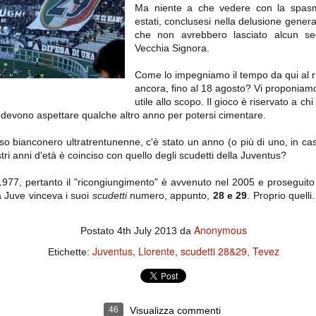
importantissimi punti per la
Ma niente a che vedere con la spasmo
Nonostante il gol fortunoso del
qualificazione e mettendosi alle
Chievo, la sensazione netta è che
estati, conclusesi nella delusione generale
spalle le brutte prestazioni del
la matassa sia molto, molto lunga
campionato. Dopo un primo tempo
che non avrebbero lasciato alcun se
e difficile da sbrogliare.
di sofferenza gli uomini di Allegri
Vecchia Signora.
hanno saputo reagire al gol
fortunoso (e non molto regolare)
segnato dagli inglesi e a portare a
Come lo impegniamo il tempo da qui al rit
casa il bottino intero.
ancora, fino al 18 agosto? Vi proponiamo 
utile allo scopo. Il gioco è riservato a ch
i devono aspettare qualche altro anno per potersi cimentare.
foso bianconero ultratrentunenne, c'è stato un anno (o più di uno, in cas
stri anni d'età è coinciso con quello degli scudetti della Juventus?
 1977, pertanto il "ricongiungimento" è avvenuto nel 2005 e prosegui
a Juve vinceva i suoi
scudetti
numero, appunto,
28 e 29
. Proprio quelli
Anonymous
Postato
4th July 2013
da
 delle operazioni di calciomercato, oltre che sulle liste Uefa e serie A (e
abbiamo già pubblicato un pezzo dedicato pochi giorni fa. Ricordiamo che
Juventus
Llorente
scudetti 28&29
Tevez
Etichette:
) dei 12 giocatori usciti nella sessione di calciomercato sono italiani, e
i giocatori arrivati.
46
Visualizza commenti
osta all'Olimpico. Una squadra che per i primi 75 minuti non ha