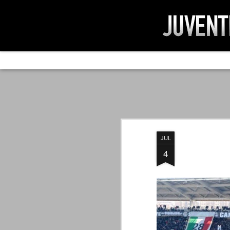
AD IMPOSSIBIL
SEP
19
Ad impossibilìa nemo tenetur. Per
significa che nessuno è tenuto a 
Ed infatti, per chi ricorda le convulse gi
JUL
davvero impresa impossibile quella di mod
erano abbattuti sulla Juventus.
4
PER UNA VERITÀ
SEP
STORICA
19
Cari amici, l'avventura che
abbiamo iniziato il 5 maggio 2007