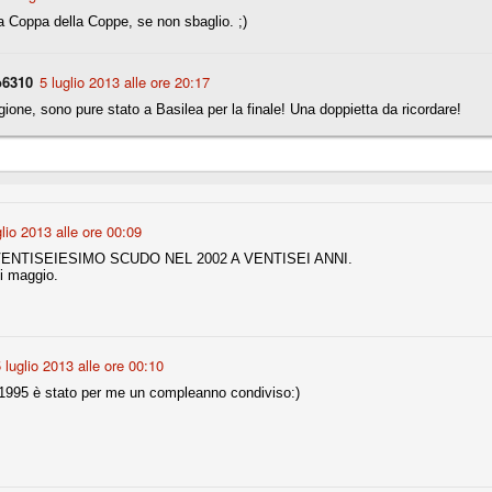
a Coppa della Coppe, se non sbaglio. ;)
r quello che è: un allenamento in vista della stagione, una ghiotta
tere preziosi minuti nelle gambe. E chi sabato era allo stadio a San
o6310
5 luglio 2013 alle ore 20:17
e.
gione, sono pure stato a Basilea per la finale! Una doppietta da ricordare!
e A
e delle liste.
glio 2013 alle ore 00:09
nua di ammortamento + ingaggio lordo annuo. La somma della potenza
. VENTISEIESIMO SCUDO NEL 2002 A VENTISEI ANNI.
perare il 70 % del fatturato al netto delle plusvalenze (vedi regole del
di maggio.
del fatturato 2014/15, che dovrebbe comunque essere intorno ai 320
o 2015/16, esercizio appena iniziato.
 luglio 2013 alle ore 00:10
 1995 è stato per me un compleanno condiviso:)
mercato si valuta alla fine, a inizio settembre. Fermo restando che poi
glio, sono già arrivati Rugani, Dybala, Khedira, Mandzukic, Neto, Zaza.
ez, Ogbonna, forse Vidal. Il mercato i nostri dirigenti hanno dimostrato
o fare meglio di noi tifosi.