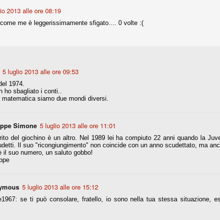
lio 2013 alle ore 08:19
nni uno fra i maggiori talenti del calcio italiano della sua generazione,
 come me è leggerissimamente sfigato.... 0 volte :(
 bravo nell'anticipo, bravo in marcatura, bravo nello scegliere il tempo
no, bravo nell'avanzare palla al piede, bravo nei colpi di testa. Bravo.
 della Juventus era fare mercato e farlo subito, anche al fine di
5 luglio 2013 alle ore 09:53
tenze annunciate di Tevez e Pirlo, svecchiando al contempo una rosa
'acquisto di Rugani, Dybala e Zaza, il gentleman agreement con il
del 1974.
eyra sono tutte mosse che puntano a ringiovanire la rosa affidandosi a
 ho sbagliato i conti..
a matematica siamo due mondi diversi.
sa per la Juventus l'epoca degli accordi di compartecipazione
eppe Simone
5 luglio 2013 alle ore 11:01
 la data finale, data nella quale quella forma contrattuale (con
rito del giochino è un altro. Nel 1989 lei ha compiuto 22 anni quando la Ju
di accordo) dovrà scomparire dal calcio italiano.
detti. Il suo "ricongiungimento" non coincide con un anno scudettato, ma anch
 il suo numero, un saluto gobbo!
i gli accordi di compartecipazione ancora in essere.
ppe
re del Sassuolo, così come Berardi (ora al 100%). Se uno dei due
ymous
5 luglio 2013 alle ore 15:12
deremo atto di quanto costerà. Di certo, quei due giocatori, insieme a
967: se ti può consolare, fratello, io sono nella tua stessa situazione, e
eso parecchio. Non sul piano sportivo, ma su quello finanziario. E non
ppe Marotta del quale una parte della tifoseria juventina sembra non
o.