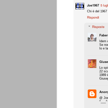
Daniele Rugani
JUL
Joe1967
5 lug
14
A fine mese (29 luglio) compirà 21 a
Chi è del 1967
Daniele Rugani. Difensore centrale,
per la chiusura pulita, bravo nel disimpeg
Rispondi
È tempo di cessioni
Risposte
JUL
7
Marotta è stato chiaro: l'obbiettivo
Faber
rimpiazzare immediatamente le par
che aveva dato molto in questi 4 anni. L
Idem 
Sassuolo per Berardi e il riscatto di Per
Se non
giocatori di prospettiva.
Io e l
L'esercito dei prestiti
JUN
26
Giovedì 25 giugno 2015 si è conclu
Gius
(comproprietà). Martedì 30 giugno è
Lo spi
l'apertura delle buste chiuse, in assenza 
22 scu
1989 è
La Juventus ha comunque già risolto tutt
Giuse
Generare utili dal nulla
JUN
25
Ad oggi, Zaza è ancora un giocato
Anon
dovesse venire alla Juventus, pren
@ Joe1
Gabbiadini (al Napoli), finora ci hanno r
^___^
per merito loro, ma per merito di quel Be
voler apprezzare ancora appieno l'operat