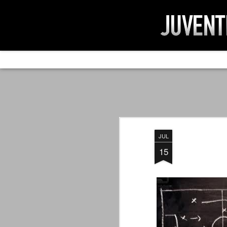
AD IMPOSSIBIL
SEP
19
Ad impossibilìa nemo tenetur. Per
significa che nessuno è tenuto a 
Ed infatti, per chi ricorda le convulse gi
JUL
davvero impresa impossibile quella di mod
erano abbattuti sulla Juventus.
15
PER UNA VERITÀ
SEP
STORICA
19
Cari amici, l'avventura che
abbiamo iniziato il 5 maggio 2007