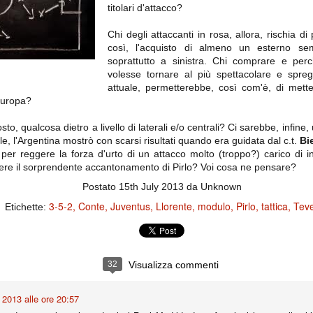
importantissimi punti per la
titolari d'attacco?
Nonostante il gol fortunoso del
qualificazione e mettendosi alle
Chievo, la sensazione netta è che
spalle le brutte prestazioni del
la matassa sia molto, molto lunga
campionato. Dopo un primo tempo
Chi degli attaccanti in rosa, allora, rischia d
e difficile da sbrogliare.
di sofferenza gli uomini di Allegri
così, l'acquisto di almeno un esterno sem
hanno saputo reagire al gol
soprattutto a sinistra. Chi comprare e pe
fortunoso (e non molto regolare)
segnato dagli inglesi e a portare a
volesse tornare al più spettacolare e spre
casa il bottino intero.
attuale, permetterebbe, così com'è, di mett
Europa?
, qualcosa dietro a livello di laterali e/o centrali? Ci sarebbe, infine, un
, l'Argentina mostrò con scarsi risultati quando era guidata dal c.t.
Bi
per reggere la forza d'urto di un attacco molto (troppo?) carico di i
ere il sorprendente accantonamento di Pirlo? Voi cosa ne pensare?
Postato
15th July 2013
da Unknown
3-5-2
Conte
Juventus
Llorente
modulo
Pirlo
tattica
Tev
Etichette:
 delle operazioni di calciomercato, oltre che sulle liste Uefa e serie A (e
abbiamo già pubblicato un pezzo dedicato pochi giorni fa. Ricordiamo che
) dei 12 giocatori usciti nella sessione di calciomercato sono italiani, e
i giocatori arrivati.
32
Visualizza commenti
o 2013 alle ore 20:57
osta all'Olimpico. Una squadra che per i primi 75 minuti non ha