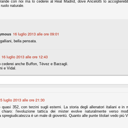
grande con noi ma lo cederei al Real Madrid, dove Ancelotti lo accoglierebb
ce solo a 10 minuti dalla fine, dopo essere rimasta in 10 uomini.
ruolo naturale.
no regalato un'urna non facile alle italiane, specialmente alla Juventus,
 girone forse più avvincente:
16 luglio 2013 alle ore 09:01
ymous
 Shakhtar Donetsk (Ucr), Malmoe (Sve)
galliani, bella pensata.
ter Utd (Ing), Cska Mosca (Rus), Wolfsburg (Ger).
 (Spa), Galatasaray (Tur), Astana (Kaz).
16 luglio 2013 alle ore 12:43
o cederei anche Buffon, Tévez e Barzagli.
ni e Vidal.
izzico di sfortuna. Partita sbagliata come impostazione, a cominciare
e con la gestione della stessa. Può succedere. Oggi anche Allegri ha
 lo abbia capito. Quindi, niente drammi e vediamo di imparare in
passo falso, o c'è qualcosa di più?
5 luglio 2013 alle ore 21:30
quasi 352, con terzini sugli esterni. La storia degli allenatori italiani e in
la chiaro: l'evoluzione tattica dei mister evolve naturalmente verso mod
i
 la spregiudicatezza è un male di gioventù. Quanto alle punte titolari vedo più 
ositivo della sentenza di primo grado del processo sportivo
mmesse.