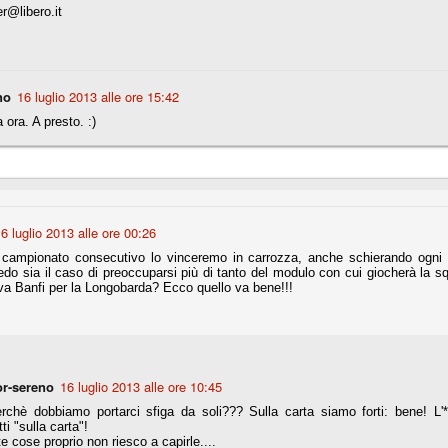
r@libero.it
fitte)
s - Lazio 2-0
no
16 luglio 2013 alle ore 15:42
percoppa italiana, diventando così la squadra più titolata in Italia in
a ora. A presto. :)
 il Milan (a meno di classifiche e tabelle "galliane"), fermo a quota 6.
e i bianconeri a trovare una certa unità dopo le prime deludenti
6 luglio 2013 alle ore 00:26
no, non è una barzelletta. O forse sì, fate voi, ma non fa ridere. Ci
, non è una storiaccia legata alla ex Jugoslavia. Dicevamo che ci sono
 campionato consecutivo lo vinceremo in carrozza, anche schierando ogni v
a età (29 anni), e sono fisicamente simili, entrambi grandi e grossi.
redo sia il caso di preoccuparsi più di tanto del modulo con cui giocherà la
uropee, e tutti e due sono appena arrivati a giocare in Italia. Il
va Banfi per la Longobarda? Ecco quello va bene!!!
one
licate finora sono le motivazioni del giudizio di Cassazione relativo a
vano scelto di farsi giudicare con il rito abbreviato.
r-sereno
16 luglio 2013 alle ore 10:45
o, e quindi non le commenteremo, le considerazioni (di parte)
rchè dobbiamo portarci sfiga da soli??? Sulla carta siamo forti: bene! L'*
prese dalla maggior parte dei media (chissà perché...), come fossero
ti "sulla carta"!
te cose proprio non riesco a capirle....