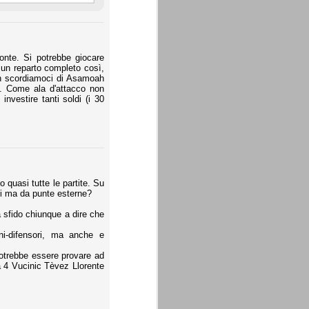
conte. Si potrebbe giocare
 un reparto completo così,
non scordiamoci di Asamoah
vo. Come ala d'attacco non
vestire tanti soldi (i 30
 quasi tutte le partite. Su
ivi ma da punte esterne?
a sfido chiunque a dire che
i-difensori, ma anche e
potrebbe essere provare ad
 a 4 Vucinic Tèvez Llorente