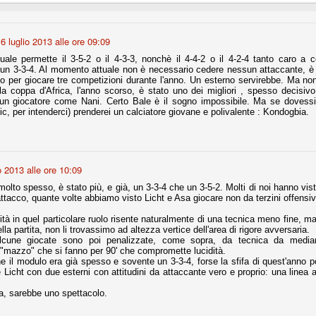
6 luglio 2013 alle ore 09:09
Comproprietà - Capitolo finale
UN
18
Finita un'altra stagione di trionfi, è tempo ora per la Juve di
tuale permette il 3-5-2 o il 4-3-3, nonchè il 4-4-2 o il 4-2-4 tanto caro a 
mettersi tutto alle spalle e di organizzare il mercato per la
n un 3-3-4. Al momento attuale non è necessario cedere nessun attaccante, è
rossima stagione.
to per giocare tre competizioni durante l'anno. Un esterno servirebbe. Ma 
la coppa d'Africa, l'anno scorso, è stato uno dei migliori , spesso decisi
e anni fa il calcio italiano ha deciso di adeguarsi al resto d’Europa e
n giocatore come Nani. Certo Bale è il sogno impossibile. Ma se dovessi in
 estinguere definitivamente la pratica delle comproprietà. Per
tic, per intenderci) prenderei un calciatore giovane e polivalente : Kondogbia.
evolare le società, la FIGC aveva dato inizialmente un anno di tempo,
lvo poi decidere di concedere una proroga fino a giugno 2015.
o 2013 alle ore 10:09
olto spesso, è stato più, e già, un 3-3-4 che un 3-5-2. Molti di noi hanno visto
 attacco, quante volte abbiamo visto Licht e Asa giocare non da terzini offens
rdinaria
mo orgogliosi di un gruppo (società, dirigenti, staff tecnico, squadra)
lità in quel particolare ruolo risente naturalmente di una tecnica meno fine, m
spacciato. Una squadra che ha saputo cambiare guida tecnica, staff,
lla partita, non li trovassimo ad altezza vertice dell'area di rigore avversaria.
li di gioco, interpreti, mentalità in campo... riproponendosi sempre e
cune giocate sono poi penalizzate, come sopra, da tecnica da median
l "mazzo" che si fanno per 90' che compromette lucidità.
he il modulo era già spesso e sovente un 3-3-4, forse la sfifa di quest'anno 
2014/15:
 Licht con due esterni con attitudini da attaccante vero e proprio: una linea
 ai rigori).
ia, sarebbe uno spettacolo.