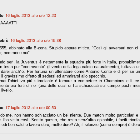
to
16 luglio 2013 alle ore 12:23
r quello che è: un allenamento in vista della stagione, una ghiotta
tere preziosi minuti nelle gambe. E chi sabato era allo stadio a San
AAAATT!
e.
e A
16 luglio 2013 alle ore 15:38
ebrù
e delle liste.
 555, abbinato alla B-zona. Stupido eppure mitico. "Così gli avversari non ci 
er, nemmeno noi".
do seri, la Juventus è nettamente la squadra più forte in Italia, probabilm
in testa pur "controvento" (il vento della lega calcio naturalmente), tuttavia u
darei anch'io. Per fortuna un allenatore come Antonio Conte è di per sé un
nua di ammortamento + ingaggio lordo annuo. La somma della potenza
 il gravissimo difetto di sedersi ed ammirarsi allo specchio.
perare il 70 % del fatturato al netto delle plusvalenze (vedi regole del
mai l'obiettivo più stimolante è tornare a competere in Champions e lì c
ente più forti di noi (una delle quali ci ha schiacciati sul campo pochi mesi
livello.
del fatturato 2014/15, che dovrebbe comunque essere intorno ai 320
o 2015/16, esercizio appena iniziato.
no
17 luglio 2013 alle ore 00:50
o me, non hanno schiacciato un bel niente. Due match molto particolari e p
mercato si valuta alla fine, a inizio settembre. Fermo restando che poi
Io l'ho vista così. Scritto questo, che resta senz'altro opinabile, i facili trion
glio, sono già arrivati Rugani, Dybala, Khedira, Mandzukic, Neto, Zaza.
iedi ben saldi e lavoro duro, molto duro!! Ah, il silenzio (come sempre) è d'oro
ez, Ogbonna, forse Vidal. Il mercato i nostri dirigenti hanno dimostrato
o fare meglio di noi tifosi.