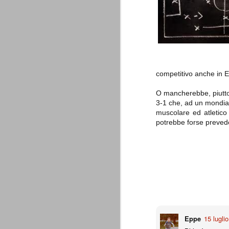
è finita.
Quando abbiamo messo on line
questo sito la nostra squadra del
cuore stava vivendo il suo periodo
più buio, annichilita nel suo
prestigio e guidata in modo da non
dare molte speranze di un futuro
migliore.
competitivo anche in 
O mancherebbe, piuttosto
3-1 che, ad un mondiale
muscolare ed atletico 
potrebbe forse preved
La Juve meno italiana
SEP
8
Sulle implicazioni anche finanziarie
relativi criteri di compilazione), 
7 (alcuni dei quali utilizzati poco o nulla
che sono italiani invece solo 2 dei 10 nuov
Roma - Juventus 2-1
AUG
Eppe
15 lugli
30
La Juventus rimedia una sonora bat