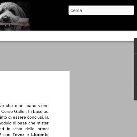
re, condanne scritte prima di ogni
, e chi provava a cantare fuori dal coro
 giustizialista innescato da una indagine
nso unico.
abbia e dalla passione, si ritrovò a
are quell’onda mediatica che ci stava
Juve che man mano viene
di Corso Galfer. In base ad
into di essere conclusi, la
modulo di base che mister
ori in vista della ormai
-2 con
Tevez
e
Llorente