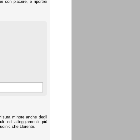
e con piacere, e riportrei
 misura minore anche degli
uli ed atteggiamenti più
Vucinic che Llorente.