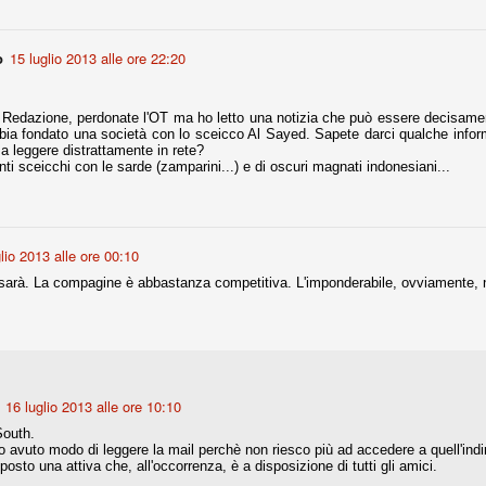
la polemica sviluppatasi in questi giorni, soprattutto fra tifosi
io che ognuno tiri l'acqua al suo mulino e difenda strenuamente il
 presenza o dell'assenza di prove. Ci interessa invece altro.
o
15 luglio 2013 alle ore 22:20
Teramo, l'ingiustizia sportiva
UG
17
la Redazione, perdonate l'OT ma ho letto una notizia che può essere decisame
Nei giorni scorsi abbiamo ricevuto alcuni messaggi di amici
bbia fondato una società con lo sceicco Al Sayed. Sapete darci qualche infor
teramani, che ci chiedevano spazio per la loro vicenda, al limite
a leggere distrattamente in rete?
ll'incredibile. Ce ne occupiamo volentieri.
finti sceicchi con le sarde (zamparini...) e di oscuri magnati indonesiani...
po le incongruenze emerse negli scorsi anni nello scandalo del
alcioscommesse, con le assurde accuse a Pepe e Bonucci, e la
radossale situazione di Conte, oltre ai tanti altri tirati in ballo solo da
stimonianze di terze parti (senza riscontri oggettivi), ora si punta il dito
ntro il Teramo.
lio 2013 alle ore 00:10
sarà. La compagine è abbastanza competitiva. L'imponderabile, ovviamente, n
ta
-Marotta ha conseguito il suo ottavo successo nelle 19 competizioni
torie e tre secondi posti in 19 competizioni: risultati impressionanti, da
guida, negli ultimi 13 mesi, sono stati ottenuti (in 5 competizioni) 3
16 luglio 2013 alle ore 10:10
South.
 avuto modo di leggere la mail perchè non riesco più ad accedere a quell'indi
posto una attiva che, all'occorrenza, è a disposizione di tutti gli amici.