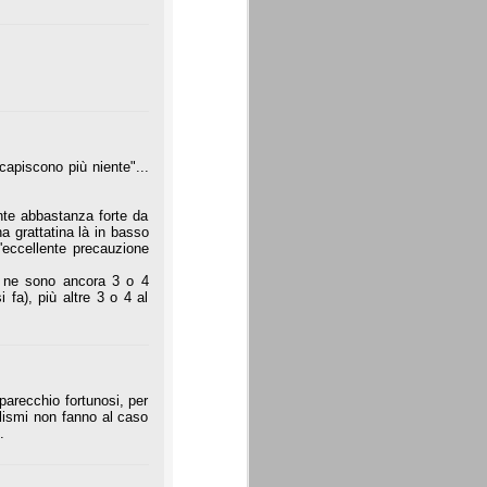
capiscono più niente"...
ente abbastanza forte da
na grattatina là in basso
'eccellente precauzione
e ne sono ancora 3 o 4
 fa), più altre 3 o 4 al
arecchio fortunosi, per
falismi non fanno al caso
.