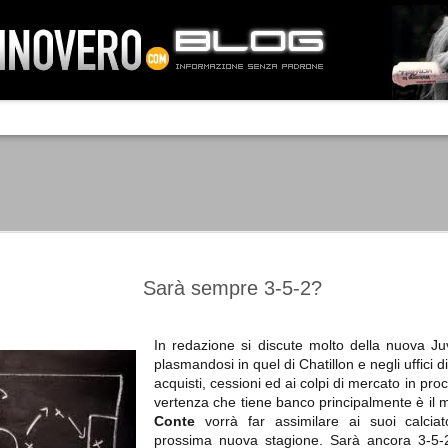
IA NEMO TENETUR
Mass-media feroci, sentimento popola
processo. Una vera e propria mattanza
veniva travolto, annichilito dal furore
 chi conosce il latino, questa frase
che, fin dai primi attimi, sembrò a se
fare imprese impossibili.
Un gruppo di persone, spronato dalla r
ornate dell’estate 2006, sembrava
lavorare sul web per cercare di argin
ificare il corso degli eventi che si
condannando irreversibilmente.
Sarà sempre 3-5-2?
In redazione si discute molto della nuova 
plasmandosi in quel di Chatillon e negli uffici 
Manchester City -
Juventus - Chievo 1-1
SEP
SEP
acquisti, cessioni ed ai colpi di mercato in proc
Juventus 1-2
15
12
La Juventus esce con un
vertenza che tiene banco principalmente è il 
misero punto dallo Juventus
La Juventus trionfa a
Conte
vorrà far assimilare ai suoi calciat
Stadium, accentuando una crisi
Manchester conquistandosi tre
prossima nuova stagione. Sarà ancora 3-5
che sembra non avere fine.