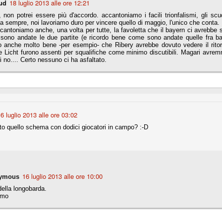
ud
18 luglio 2013 alle ore 12:21
 non potrei essere più d'accordo. accantoniamo i facili trionfalismi, gli scud
nni uno fra i maggiori talenti del calcio italiano della sua generazione,
 da sempre, noi lavoriamo duro per vincere quello di maggio, l'unico che conta.
 bravo nell'anticipo, bravo in marcatura, bravo nello scegliere il tempo
antoniamo anche, una volta per tutte, la favoletta che il bayern ci avrebbe s
no, bravo nell'avanzare palla al piede, bravo nei colpi di testa. Bravo.
sono andate le due partite (e ricordo bene come sono andate quelle fra bay
o anche molto bene -per esempio- che Ribery avrebbe dovuto vedere il ritor
e Licht furono assenti per squalifiche come minimo discutibili. Magari avre
 no.... Certo nessuno ci ha asfaltato.
 della Juventus era fare mercato e farlo subito, anche al fine di
tenze annunciate di Tevez e Pirlo, svecchiando al contempo una rosa
'acquisto di Rugani, Dybala e Zaza, il gentleman agreement con il
eyra sono tutte mosse che puntano a ringiovanire la rosa affidandosi a
6 luglio 2013 alle ore 03:02
sa per la Juventus l'epoca degli accordi di compartecipazione
to quello schema con dodici giocatori in campo? :-D
 la data finale, data nella quale quella forma contrattuale (con
di accordo) dovrà scomparire dal calcio italiano.
i gli accordi di compartecipazione ancora in essere.
16 luglio 2013 alle ore 10:00
ymous
re del Sassuolo, così come Berardi (ora al 100%). Se uno dei due
della longobarda.
deremo atto di quanto costerà. Di certo, quei due giocatori, insieme a
imo
eso parecchio. Non sul piano sportivo, ma su quello finanziario. E non
ppe Marotta del quale una parte della tifoseria juventina sembra non
o.