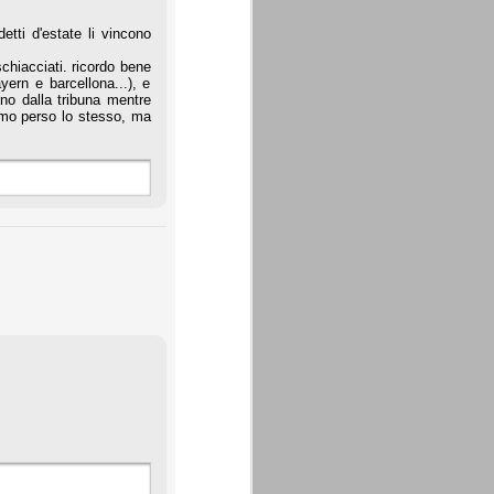
etti d'estate li vincono
chiacciati. ricordo bene
ern e barcellona...), e
no dalla tribuna mentre
mmo perso lo stesso, ma