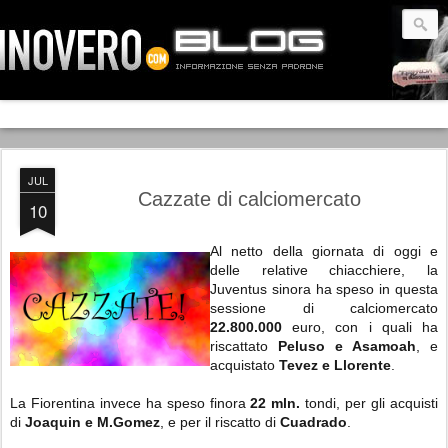
JUL
Cazzate di calciomercato
10
Al netto della giornata di oggi e
delle relative chiacchiere, la
Juventus sinora ha speso in questa
sessione di calciomercato
22.800.000
euro, con i quali ha
riscattato
Peluso e Asamoah
, e
acquistato
Tevez e Llorente
.
La Fiorentina invece ha speso finora
22 mln.
tondi, per gli acquisti
di
Joaquin e M.Gomez
, e per il riscatto di
Cuadrado
.