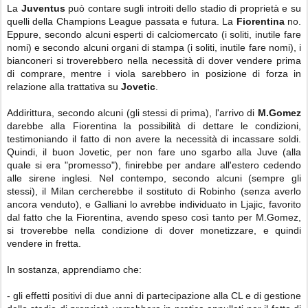
La
Juventus
può contare sugli introiti dello stadio di proprietà e su
quelli della Champions League passata e futura. La
Fiorentina
no.
Eppure, secondo alcuni esperti di calciomercato (i soliti, inutile fare
nomi) e secondo alcuni organi di stampa (i soliti, inutile fare nomi), i
bianconeri si troverebbero nella necessità di dover vendere prima
di comprare, mentre i viola sarebbero in posizione di forza in
relazione alla trattativa su
Jovetic
.
Addirittura, secondo alcuni (gli stessi di prima), l'arrivo di
M.Gomez
darebbe alla Fiorentina la possibilità di dettare le condizioni,
testimoniando il fatto di non avere la necessità di incassare soldi.
Quindi, il buon Jovetic, per non fare uno sgarbo alla Juve (alla
quale si era "promesso"), finirebbe per andare all'estero cedendo
alle sirene inglesi. Nel contempo, secondo alcuni (sempre gli
stessi), il Milan cercherebbe il sostituto di Robinho (senza averlo
ancora venduto), e Galliani lo avrebbe individuato in Ljajic, favorito
dal fatto che la Fiorentina, avendo speso così tanto per M.Gomez,
si troverebbe nella condizione di dover monetizzare, e quindi
vendere in fretta.
In sostanza, apprendiamo che:
- gli effetti positivi di due anni di partecipazione alla CL e di gestione