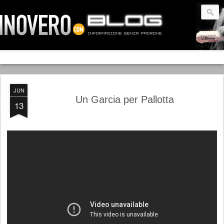
JUN
Un Garcia per Pallotta
13