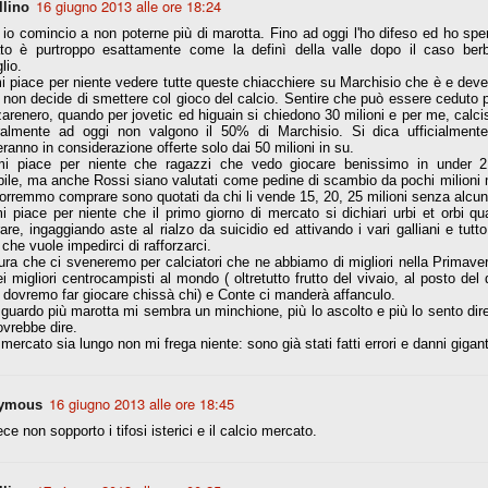
16 giugno 2013 alle ore 18:24
llino
io comincio a non poterne più di marotta. Fino ad oggi l'ho difeso ed ho spe
nni uno fra i maggiori talenti del calcio italiano della sua generazione,
to è purtroppo esattamente come la definì della valle dopo il caso berbat
 bravo nell'anticipo, bravo in marcatura, bravo nello scegliere il tempo
lio.
no, bravo nell'avanzare palla al piede, bravo nei colpi di testa. Bravo.
 piace per niente vedere tutte queste chiacchiere su Marchisio che è e deve
 non decide di smettere col gioco del calcio. Sentire che può essere ceduto p
arenero, quando per jovetic ed higuain si chiedono 30 milioni e per me, calc
almente ad oggi non valgono il 50% di Marchisio. Si dica ufficialment
 della Juventus era fare mercato e farlo subito, anche al fine di
ranno in considerazione offerte solo dai 50 milioni in su.
tenze annunciate di Tevez e Pirlo, svecchiando al contempo una rosa
i piace per niente che ragazzi che vedo giocare benissimo in under 
'acquisto di Rugani, Dybala e Zaza, il gentleman agreement con il
le, ma anche Rossi siano valutati come pedine di scambio da pochi milioni m
eyra sono tutte mosse che puntano a ringiovanire la rosa affidandosi a
orremmo comprare sono quotati da chi li vende 15, 20, 25 milioni senza alcun
 piace per niente che il primo giorno di mercato si dichiari urbi et orbi qua
re, ingaggiando aste al rialzo da suicidio ed attivando i vari galliani e tutto
 che vuole impedirci di rafforzarci.
ra che ci sveneremo per calciatori che ne abbiamo di migliori nella Primave
sa per la Juventus l'epoca degli accordi di compartecipazione
i migliori centrocampisti al mondo ( oltretutto frutto del vivaio, al posto de
 la data finale, data nella quale quella forma contrattuale (con
 dovremo far giocare chissà chi) e Conte ci manderà affanculo.
di accordo) dovrà scomparire dal calcio italiano.
 guardo più marotta mi sembra un minchione, più lo ascolto e più lo sento dire 
vrebbe dire.
i gli accordi di compartecipazione ancora in essere.
 mercato sia lungo non mi frega niente: sono già stati fatti errori e danni gigan
16 giugno 2013 alle ore 18:45
ymous
re del Sassuolo, così come Berardi (ora al 100%). Se uno dei due
deremo atto di quanto costerà. Di certo, quei due giocatori, insieme a
ece non sopporto i tifosi isterici e il calcio mercato.
eso parecchio. Non sul piano sportivo, ma su quello finanziario. E non
ppe Marotta del quale una parte della tifoseria juventina sembra non
o.