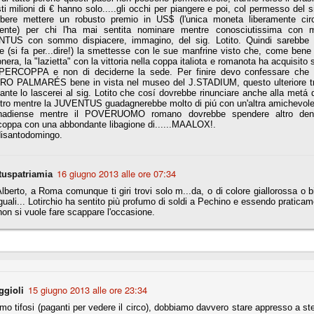
sti milioni di € hanno solo.....gli occhi per piangere e poi, col permesso del si
bbere mettere un robusto premio in US$ (l'unica moneta liberamente circ
nente) per chi l'ha mai sentita nominare mentre conosciutissima con m
fitte)
TUS con sommo dispiacere, immagino, del sig. Lotito. Quindi sarebbe m
e (si fa per...dire!) la smettesse con le sue manfrine visto che, come bene
nera, la "lazietta" con la vittoria nella coppa italiota e romanota ha acquisito so
s - Lazio 2-0
PERCOPPA e non di deciderne la sede. Per finire devo confessare che p
percoppa italiana, diventando così la squadra più titolata in Italia in
O PALMARÉS bene in vista nel museo del J.STADIUM, questo ulteriore tr
 il Milan (a meno di classifiche e tabelle "galliane"), fermo a quota 6.
ante lo lascerei al sig. Lotito che cosí dovrebbe rinunciare anche alla metá d
ontro mentre la JUVENTUS guadagnerebbe molto di piú con un'altra amichevol
e i bianconeri a trovare una certa unità dopo le prime deludenti
adiense mentre il POVERUOMO romano dovrebbe spendere altro denar
coppa con una abbondante libagione di......MAALOX!.
disantodomingo.
no, non è una barzelletta. O forse sì, fate voi, ma non fa ridere. Ci
16 giugno 2013 alle ore 07:34
tuspatriamia
, non è una storiaccia legata alla ex Jugoslavia. Dicevamo che ci sono
a età (29 anni), e sono fisicamente simili, entrambi grandi e grossi.
lberto, a Roma comunque ti giri trovi solo m...da, o di colore giallorossa o 
uropee, e tutti e due sono appena arrivati a giocare in Italia. Il
uguali... Lotirchio ha sentito più profumo di soldi a Pechino e essendo pratica
non si vuole fare scappare l'occasione.
one
licate finora sono le motivazioni del giudizio di Cassazione relativo a
vano scelto di farsi giudicare con il rito abbreviato.
o, e quindi non le commenteremo, le considerazioni (di parte)
ggioli
15 giugno 2013 alle ore 23:34
prese dalla maggior parte dei media (chissà perché...), come fossero
mo tifosi (paganti per vedere il circo), dobbiamo davvero stare appresso a st