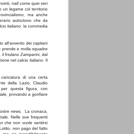
nvinti, naif come quei veri
o un legame col territorio
rovincialismo, ma anche
terario autoctono che da
cio italiano: la commedia
La sentenza di
SEP
o all'avvento dei capitani
Cassazione su Moggi
11
che prende e molla squadre
Dal sito della Corte di
il friulano Zamparini, dal
Cassazione:
ne nel calcio italiano. Il
"In Italia la Corte Suprema di
Cassazione è al vertice della
giurisdizione ordinaria; tra le
caricatura di una certa
principali funzioni che le sono
nte della Lazio, Claudio
attribuite dalla legge fondamentale
a per questa figura, con
sull'ordinamento giudiziario del 30
ciale, provando a gonfiare
gennaio 1941 n. 12 (art. 65) vi è
quella di assicurare "l'esatta
osservanza e l'uniforme
interpretazione della legge, l'unità
 nostre news. La cronaca,
del diritto oggettivo nazionale, il
iale. Nelle sue frequenti
rispetto dei limiti delle diverse
giurisdizioni".
man che non vuole sentirsi
Lotito, non pago del fatto