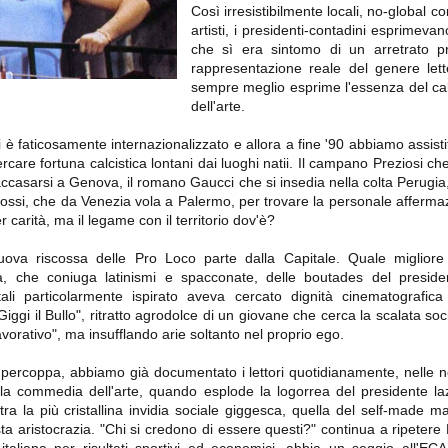
importantissimi punti per la
Così irresistibilmente locali, no-global co
Nonostante il gol fortunoso del
qualificazione e mettendosi alle
Chievo, la sensazione netta è che
artisti, i presidenti-contadini esprimevan
spalle le brutte prestazioni del
la matassa sia molto, molto lunga
campionato. Dopo un primo tempo
che sì era sintomo di un arretrato p
e difficile da sbrogliare.
di sofferenza gli uomini di Allegri
rappresentazione reale del genere let
hanno saputo reagire al gol
sempre meglio esprime l'essenza del cal
fortunoso (e non molto regolare)
segnato dagli inglesi e a portare a
dell'arte.
casa il bottino intero.
 è faticosamente internazionalizzato e allora a fine '90 abbiamo assistit
cercare fortuna calcistica lontani dai luoghi natii. Il campano Preziosi 
ccasarsi a Genova, il romano Gaucci che si insedia nella colta Perugia, 
ssi, che da Venezia vola a Palermo, per trovare la personale affermazio
 carità, ma il legame con il territorio dov'è?
ova riscossa delle Pro Loco parte dalla Capitale. Quale migliore 
à, che coniuga latinismi e spacconate, delle boutades del preside
tali particolarmente ispirato aveva cercato dignità cinematografic
Giggi il Bullo", ritratto agrodolce di un giovane che cerca la scalata so
 delle operazioni di calciomercato, oltre che sulle liste Uefa e serie A (e
lavorativo", ma insufflando arie soltanto nel proprio ego.
abbiamo già pubblicato un pezzo dedicato pochi giorni fa. Ricordiamo che
) dei 12 giocatori usciti nella sessione di calciomercato sono italiani, e
Supercoppa, abbiamo già documentato i lettori quotidianamente, nelle
i giocatori arrivati.
lla commedia dell'arte, quando esplode la logorrea del presidente laz
ontra la più cristallina invidia sociale giggesca, quella del self-made 
ta aristocrazia. "Chi si credono di essere questi?" continua a ripetere 
osta all'Olimpico. Una squadra che per i primi 75 minuti non ha