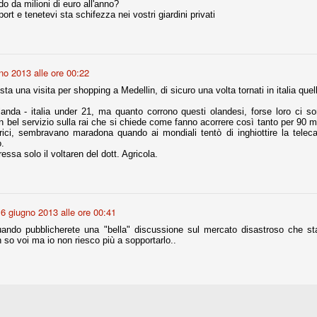
o da milioni di euro all'anno?
sport e tenetevi sta schifezza nei vostri giardini privati
r quello che è: un allenamento in vista della stagione, una ghiotta
tere preziosi minuti nelle gambe. E chi sabato era allo stadio a San
e.
no 2013 alle ore 00:22
e A
ta una visita per shopping a Medellin, di sicuro una volta tornati in italia quelli
e delle liste.
anda - italia under 21, ma quanto corrono questi olandesi, forse loro ci s
 bel servizio sulla rai che si chiede come fanno acorrere così tanto per 90 mi
erici, sembravano maradona quando ai mondiali tentò di inghiottire la tele
o.
ressa solo il voltaren del dott. Agricola.
nua di ammortamento + ingaggio lordo annuo. La somma della potenza
perare il 70 % del fatturato al netto delle plusvalenze (vedi regole del
del fatturato 2014/15, che dovrebbe comunque essere intorno ai 320
6 giugno 2013 alle ore 00:41
o 2015/16, esercizio appena iniziato.
ando pubblicherete una "bella" discussione sul mercato disastroso che st
so voi ma io non riesco più a sopportarlo..
mercato si valuta alla fine, a inizio settembre. Fermo restando che poi
glio, sono già arrivati Rugani, Dybala, Khedira, Mandzukic, Neto, Zaza.
ez, Ogbonna, forse Vidal. Il mercato i nostri dirigenti hanno dimostrato
o fare meglio di noi tifosi.