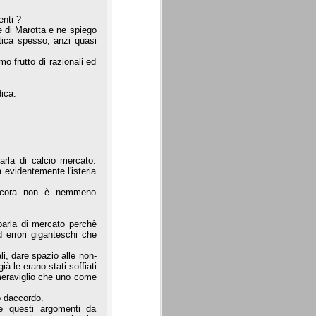
enti ?
e di Marotta e ne spiego
ritica spesso, anzi quasi
o frutto di razionali ed
ica.
rla di calcio mercato.
 evidentemente l'isteria
 ancora non è nemmeno
parla di mercato perchè
d errori giganteschi che
ali, dare spazio alle non-
à le erano stati soffiati
i meraviglio che uno come
o daccordo.
e questi argomenti da