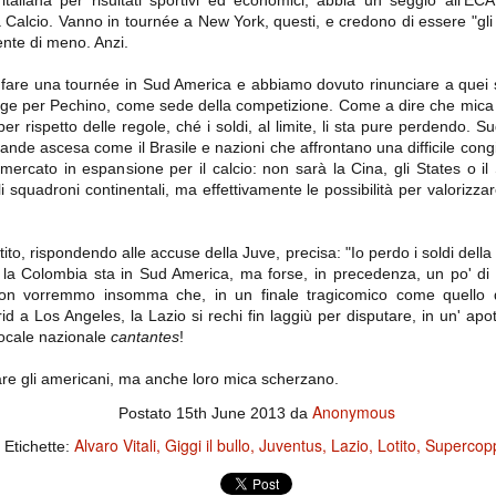
italiana per risultati sportivi ed economici, abbia un seggio all'EC
ce solo a 10 minuti dalla fine, dopo essere rimasta in 10 uomini.
 Calcio. Vanno in tournée a New York, questi, e credono di essere "gli
nte di meno. Anzi.
are una tournée in Sud America e abbiamo dovuto rinunciare a quei s
no regalato un'urna non facile alle italiane, specialmente alla Juventus,
 girone forse più avvincente:
inge per Pechino, come sede della competizione. Come a dire che mica
er rispetto delle regole, ché i soldi, al limite, li sta pure perdendo. 
 Shakhtar Donetsk (Ucr), Malmoe (Sve)
ande ascesa come il Brasile e nazioni che affrontano una difficile co
 mercato in espansione per il calcio: non sarà la Cina, gli States o il
ter Utd (Ing), Cska Mosca (Rus), Wolfsburg (Ger).
i squadroni continentali, ma effettivamente le possibilità per valorizza
 (Spa), Galatasaray (Tur), Astana (Kaz).
tito, rispondendo alle accuse della Juve, precisa: "Io perdo i soldi dell
la Colombia sta in Sud America, ma forse, in precedenza, un po' di G
izzico di sfortuna. Partita sbagliata come impostazione, a cominciare
e con la gestione della stessa. Può succedere. Oggi anche Allegri ha
 Non vorremmo insomma che, in un finale tragicomico come quello d
 lo abbia capito. Quindi, niente drammi e vediamo di imparare in
id a Los Angeles, la Lazio si rechi fin laggiù per disputare, in un' apote
passo falso, o c'è qualcosa di più?
locale nazionale
cantantes
!
are gli americani, ma anche loro mica scherzano.
Anonymous
Postato
15th June 2013
da
i
Alvaro Vitali
Giggi il bullo
Juventus
Lazio
Lotito
Supercop
Etichette:
ositivo della sentenza di primo grado del processo sportivo
mmesse.