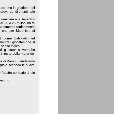
rato, ma la gestione del
ov: da dilettanti allo
 rimanere alla Juventus
er 20 o 25 milioni mi fa
isticamente tatticamente
e che per Marchisio si
21 come Gabbiadini ed
entre i giocatori che si
 senso logico.
li giocatori si vorrebbe
 il resto della mafia del
ra di Baroni, venderemo
l quale secondo le nuove
l'esatto contrario di ciò
teschi.