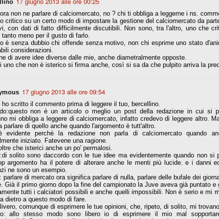
17 giugno 2013 alle ore 00:25
llino
llora non ne parlare di calciomercato, no ? chi ti obbliga a leggerne i ns. comm
o critico su un certo modo di impostare la gestione del calciomercato da part
vi, con dati di fatto difficilmente discutibili. Non sono, tra l'altro, uno che c
Comproprietà - Capitolo finale
UN
 tanto meno per il gusto di farlo.
18
Finita un'altra stagione di trionfi, è tempo ora per la Juve di
co è senza dubbio chi offende senza motivo, non chi esprime uno stato d'anim
mettersi tutto alle spalle e di organizzare il mercato per la
abili considerazioni.
rossima stagione.
e di avere idee diverse dalle mie, anche diametralmente opposte.
 uno che non è isterico si firma anche, così si sa da che pulpito arriva la pred
e anni fa il calcio italiano ha deciso di adeguarsi al resto d’Europa e
 estinguere definitivamente la pratica delle comproprietà. Per
evolare le società, la FIGC aveva dato inizialmente un anno di tempo,
17 giugno 2013 alle ore 09:54
lvo poi decidere di concedere una proroga fino a giugno 2015.
ymous
 ho scritto il commento prima di leggere il tuo, bercellino.
do:questo non è un articolo o meglio un post della redazione in cui si pa
o mi obbliga a leggere di calciomercato, infatto credevo di leggere altro. Ma
a parlare di quello anche quando l'argomento è tutt'altro.
:è evidente perchè la redazione non parla di calciomercato quando
almente iniziato. Fatevene una ragione.
rdinaria
oltre che isterici anche un po' permalosi.
mo orgogliosi di un gruppo (società, dirigenti, staff tecnico, squadra)
o:di solito sono daccordo con le tue idee ma evidentemente quando non si 
spacciato. Una squadra che ha saputo cambiare guida tecnica, staff,
p argomento ha il potere di alterare anche le menti più lucide. e i danni e
li di gioco, interpreti, mentalità in campo... riproponendosi sempre e
nzi ne sono un esempio.
: parlare di mercato ora significa parlare di nulla, parlare delle bufale dei giorn
e. Già il primo giorno dopo la fine del campionato la Juve aveva già puntato e gi
2014/15:
amente tutti i calciatori possibili e anche quelli impossibili. Non è serio e m
a dietro a questo modo di fare.
 ai rigori).
livero, comunque di esprimere le tue opinioni, che, ripeto, di solito, mi trovan
mo: allo stesso modo sono libero io di esprimere il mio mal sopportar