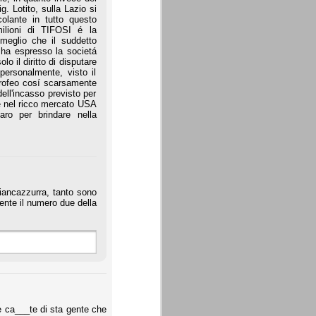
g. Lotito, sulla Lazio si
olante in tutto questo
ilioni di TIFOSI é la
eglio che il suddetto
 ha espresso la societá
lo il diritto di disputare
ersonalmente, visto il
ofeo cosí scarsamente
ell'incasso previsto per
e nel ricco mercato USA
o per brindare nella
biancazzurra, tanto sono
mente il numero due della
e ca___te di sta gente che