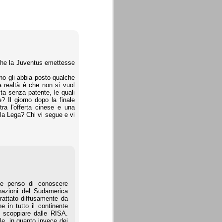
 che la Juventus emettesse
ono gli abbia posto qualche
 realtà è che non si vuol
sta senza patente, le quali
 Il giorno dopo la finale
ra l'offerta cinese e una
 la Lega? Chi vi segue e vi
 e penso di conoscere
 nazioni del Sudamerica
rattato diffusamente da
 in tutto il continente
scoppiare dalle RISA.
le, in quanto invece dei