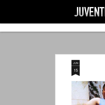
AD IMPOSSIBIL
SEP
19
Ad impossibilìa nemo tenetur. Per
significa che nessuno è tenuto a 
Ed infatti, per chi ricorda le convulse gi
JUN
davvero impresa impossibile quella di mod
erano abbattuti sulla Juventus.
15
PER UNA VERITÀ
SEP
STORICA
19
Cari amici, l'avventura che
abbiamo iniziato il 5 maggio 2007