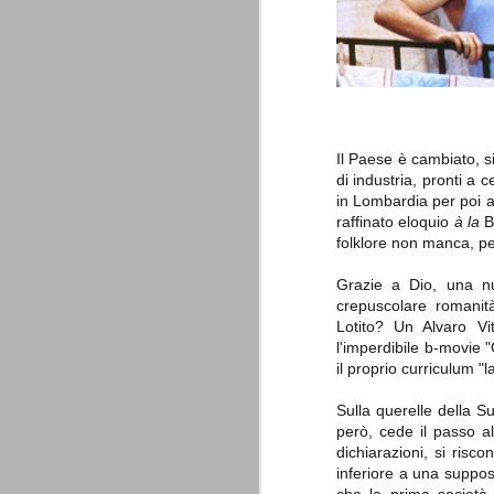
è finita.
Quando abbiamo messo on line
questo sito la nostra squadra del
cuore stava vivendo il suo periodo
più buio, annichilita nel suo
prestigio e guidata in modo da non
dare molte speranze di un futuro
migliore.
Il Paese è cambiato, si
di industria, pronti a 
in Lombardia per poi a
raffinato eloquio
à la
Bo
folklore non manca, per
Grazie a Dio, una nu
crepuscolare romanit
Lotito? Un Alvaro Vi
La Juve meno italiana
SEP
l'imperdibile b-movie "
8
Sulle implicazioni anche finanziarie
il proprio curriculum "
relativi criteri di compilazione), 
7 (alcuni dei quali utilizzati poco o nulla
Sulla querelle della 
che sono italiani invece solo 2 dei 10 nuov
però, cede il passo a
dichiarazioni, si risc
Roma - Juventus 2-1
AUG
inferiore a una suppos
30
La Juventus rimedia una sonora bat