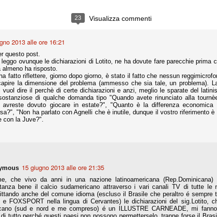
la polemica sviluppatasi in questi giorni, soprattutto fra tifosi
io che ognuno tiri l'acqua al suo mulino e difenda strenuamente il
23
Visualizza commenti
 presenza o dell'assenza di prove. Ci interessa invece altro.
gno 2013 alle ore 16:21
Teramo, l'ingiustizia sportiva
UG
17
Nei giorni scorsi abbiamo ricevuto alcuni messaggi di amici
r questo post.
teramani, che ci chiedevano spazio per la loro vicenda, al limite
ni leggo ovunque le dichiarazioni di Lotito, ne ha dovute fare parecchie prima
ll'incredibile. Ce ne occupiamo volentieri.
a almeno ha risposto.
a fatto riflettere, giorno dopo giorno, è stato il fatto che nessun reggimicrof
po le incongruenze emerse negli scorsi anni nello scandalo del
apire la dimensione del problema (ammesso che sia tale, un problema). La
alcioscommesse, con le assurde accuse a Pepe e Bonucci, e la
 vuol dire il perchè di certe dichiarazioni e anzi, meglio le sparate del latini
radossale situazione di Conte, oltre ai tanti altri tirati in ballo solo da
ostanziose di qualche domanda tipo "Quando avete rinunciato alla tournèe?
stimonianze di terze parti (senza riscontri oggettivi), ora si punta il dito
 avreste dovuto giocare in estate?", "Quanto è la differenza economica t
ntro il Teramo.
sa?", "Non ha parlato con Agnelli che è inutile, dunque il vostro riferimento è
e con la Juve?".
ta
-Marotta ha conseguito il suo ottavo successo nelle 19 competizioni
15 giugno 2013 alle ore 21:35
ymous
torie e tre secondi posti in 19 competizioni: risultati impressionanti, da
guida, negli ultimi 13 mesi, sono stati ottenuti (in 5 competizioni) 3
e, che vivo da anni in una nazione latinoamericana (Rep.Dominicana)
tanza bene il calcio sudamericano attraverso i vari canali TV di tutte le
ittando anche del comune idioma (escluso il Brasile che peraltro é sempre t
e FOXSPORT nella lingua di Cervantes) le dichiarazioni del sig.Lotito, che
cano (sud e nord e me compreso) é un ILLUSTRE CARNEADE, mi fanno 
di tutto perché questi paesi non possono permetterselo, tranne forse il Brasi