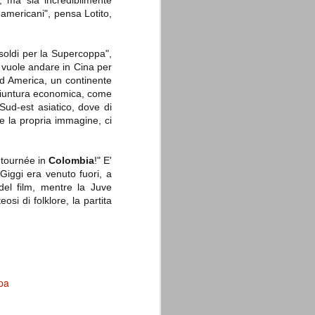
A, ma sia incredibilmente
 americani", pensa Lotito,
oldi per la Supercoppa",
 vuole andare in Cina per
Sud America, un continente
ngiuntura economica, come
 Sud-est asiatico, dove di
re la propria immagine, ci
a tournée in
Colombia
!" E'
iggi era venuto fuori, a
el film, mentre la Juve
osi di folklore, la partita
pa