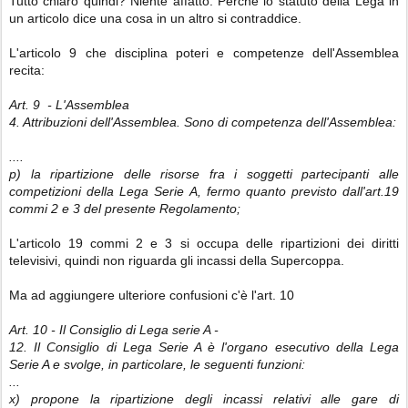
Tutto chiaro quindi? Niente affatto. Perché lo statuto della Lega in
un articolo dice una cosa in un altro si contraddice.
L'articolo 9 che disciplina poteri e competenze dell'Assemblea
recita:
Art. 9 ‐ LʹAssemblea
4. Attribuzioni dellʹAssemblea. Sono di competenza dellʹAssemblea:
....
p) la ripartizione delle risorse fra i soggetti partecipanti alle
competizioni della Lega Serie A, fermo quanto previsto dallʹart.19
commi 2 e 3 del presente Regolamento;
L'articolo 19 commi 2 e 3 si occupa delle ripartizioni dei diritti
televisivi, quindi non riguarda gli incassi della Supercoppa.
Ma ad aggiungere ulteriore confusioni c'è l'art. 10
Art. 10 - Il Consiglio di Lega serie A -
12. Il Consiglio di Lega Serie A è lʹorgano esecutivo della Lega
Serie A e svolge, in particolare, le seguenti funzioni:
...
x) propone la ripartizione degli incassi relativi alle gare di