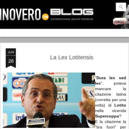
JUN
La Lex Lotitensis
28
"
Dura lex sed
lex
", poteva
mancare la
citazione latina
(corretta per una
volta) di
Lotito
nella vicenda
Supercoppa
?
E la citazione la
"tira fuori" per