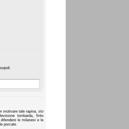
sopoli.
er motivare tale rapina, sto
evisione lombarda, finto
difendere le milanesi e le
le porcate.