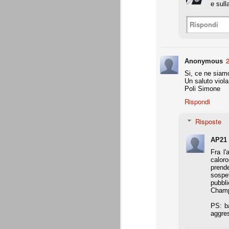
e sull
A noi francamente interessa assai poco del
ascolani e tifosi teramani. E' perfino ovv
proprio campanile, anche a dispetto della
Rispondi
A
2
Anonymous
de
Si, ce ne siam
Un saluto viola
Do
Poli Simone
c
Rispondi
pa
te
co
Risposte
AP21
Fra l'
calor
La Juventus di Agnelli-Marot
AUG
prende
8
La Juventus della gestione Agnelli
sospet
disputate in questi 5 anni. Otto vit
pubbli
ricordare. In particolare con Allegri alla 
Champi
successi e 2 secondi posti.
PS: ba
all. Delneri 2010-11
aggres
- serie A: 7° posto