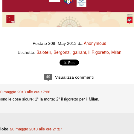
ce solo a 10 minuti dalla fine, dopo essere rimasta in 10 uomini.
no regalato un'urna non facile alle italiane, specialmente alla Juventus,
 girone forse più avvincente:
 Shakhtar Donetsk (Ucr), Malmoe (Sve)
Anonymous
Postato
20th May 2013
da
ter Utd (Ing), Cska Mosca (Rus), Wolfsburg (Ger).
Balotelli
Bergonzi
galliani
Il Rigoretto
Milan
Etichette:
 (Spa), Galatasaray (Tur), Astana (Kaz).
izzico di sfortuna. Partita sbagliata come impostazione, a cominciare
49
Visualizza commenti
e con la gestione della stessa. Può succedere. Oggi anche Allegri ha
 lo abbia capito. Quindi, niente drammi e vediamo di imparare in
passo falso, o c'è qualcosa di più?
0 maggio 2013 alle ore 17:38
ono le cose sicure: 1° la morte; 2° il rigoretto per il Milan.
i
ositivo della sentenza di primo grado del processo sportivo
loko
20 maggio 2013 alle ore 21:27
mmesse.