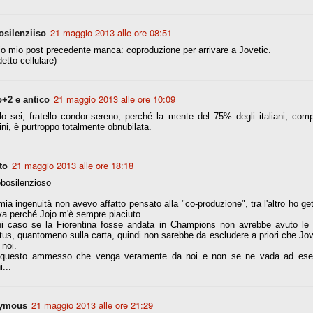
21 maggio 2013 alle ore 08:51
silenziiso
r quello che è: un allenamento in vista della stagione, una ghiotta
tere preziosi minuti nelle gambe. E chi sabato era allo stadio a San
o mio post precedente manca: coproduzione per arrivare a Jovetic.
e.
etto cellulare)
e A
21 maggio 2013 alle ore 10:09
o+2 e antico
e delle liste.
lo sei, fratello condor-sereno, perché la mente del 75% degli italiani, com
ini, è purtroppo totalmente obnubilata.
to
21 maggio 2013 alle ore 18:18
nua di ammortamento + ingaggio lordo annuo. La somma della potenza
perare il 70 % del fatturato al netto delle plusvalenze (vedi regole del
osilenzioso
mia ingenuità non avevo affatto pensato alla "co-produzione", tra l'altro ho gett
del fatturato 2014/15, che dovrebbe comunque essere intorno ai 320
a perché Jojo m'è sempre piaciuto.
o 2015/16, esercizio appena iniziato.
ni caso se la Fiorentina fosse andata in Champions non avrebbe avuto le s
us, quantomeno sulla carta, quindi non sarebbe da escludere a priori che J
 noi.
 questo ammesso che venga veramente da noi e non se ne vada ad ese
mercato si valuta alla fine, a inizio settembre. Fermo restando che poi
...
glio, sono già arrivati Rugani, Dybala, Khedira, Mandzukic, Neto, Zaza.
ez, Ogbonna, forse Vidal. Il mercato i nostri dirigenti hanno dimostrato
o fare meglio di noi tifosi.
21 maggio 2013 alle ore 21:29
ymous