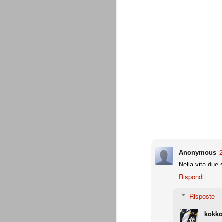
combinato un granché, ritrova la lu
Champions League 2015/16
AUG
28
I sorteggi di giovedì 27 Agosto han
che, a detta di tutti, è capitata nel
Gruppo A: Psg (Fra), Real Madrid (Spa),
Gruppo B: Psv Eindhoven (Ola), Manches
Gruppo C: Benfica (Por), Atletico Madrid
Juventus - Udinese 0-1
AUG
23
Sconfitta meritata, anche con un p
dalle scelte iniziali per continuar
sbagliato davvero molto. Siamo certi che
fretta. Che ne pensate voi? Un semplice 
2
Anonymous
Nel frattempo, le nostre pagelle:
Nella vita due s
Buffon s.v.
Rispondi
Risposte
La legge è disuguale per tutt
AUG
20
È di oggi la pubblicazione del disp
kokko
sull'ennesimo ramo del calciosco