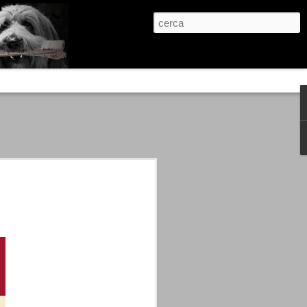
re, condanne scritte prima di ogni
, e chi provava a cantare fuori dal coro
 giustizialista innescato da una indagine
nso unico.
abbia e dalla passione, si ritrovò a
are quell’onda mediatica che ci stava