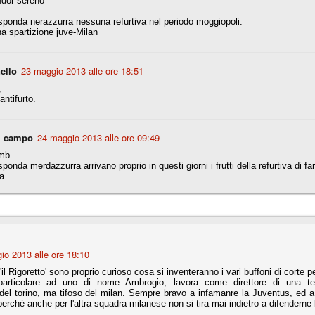
dor-sereno
sponda nerazzurra nessuna refurtiva nel periodo moggiopoli.
a spartizione juve-Milan
Comproprietà - Capitolo finale
UN
18
Finita un'altra stagione di trionfi, è tempo ora per la Juve di
mettersi tutto alle spalle e di organizzare il mercato per la
ello
23 maggio 2013 alle ore 18:51
rossima stagione.
,
'antifurto.
e anni fa il calcio italiano ha deciso di adeguarsi al resto d’Europa e
 estinguere definitivamente la pratica delle comproprietà. Per
evolare le società, la FIGC aveva dato inizialmente un anno di tempo,
lvo poi decidere di concedere una proroga fino a giugno 2015.
l campo
24 maggio 2013 alle ore 09:49
mb
sponda merdazzurra arrivano proprio in questi giorni i frutti della refurtiva di far
a
rdinaria
mo orgogliosi di un gruppo (società, dirigenti, staff tecnico, squadra)
spacciato. Una squadra che ha saputo cambiare guida tecnica, staff,
li di gioco, interpreti, mentalità in campo... riproponendosi sempre e
io 2013 alle ore 18:10
2014/15:
'il Rigoretto' sono proprio curioso cosa si inventeranno i vari buffoni di corte p
articolare ad uno di nome Ambrogio, lavora come direttore di una tel
 ai rigori).
del torino, ma tifoso del milan. Sempre bravo a infamanre la Juventus, ed a 
perché anche per l'altra squadra milanese non si tira mai indietro a difenderne 