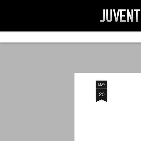
AD IMPOSSIBIL
SEP
19
Ad impossibilìa nemo tenetur. Per
significa che nessuno è tenuto a 
Ed infatti, per chi ricorda le convulse gi
MAY
davvero impresa impossibile quella di mod
erano abbattuti sulla Juventus.
20
PER UNA VERITÀ
SEP
STORICA
19
Cari amici, l'avventura che
abbiamo iniziato il 5 maggio 2007