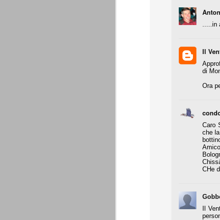
Anton
- coppa Italia: elim. quarti finale
.....i
- Europa League: elim. gironi (senza scon
all.
Supercoppa italiana: Juventu
AUG
Il Ven
8
La Juventus vince la sua settima Su
Approf
questa competizione. Staccato anche
di Mon
Una prova di forza che aiuta indubbiament
Ora pe
amichevoli estive.
Un bosniaco e un croato
AUG
condo
7
Ci sono un bosniaco e un croato... 
sono un bosniaco e un croato... no
Caro S
un bosniaco e un croato... Hanno la stess
che la
Giocavano entrambi in squadre importanti e
bottin
bosniaco è considerato un top player.
Amico
Bologn
Chissà
Motivazioni senza motivazi
JUL
CHe di
29
Precisiamo che ad essere state pubb
Giraudo e agli altri imputati che ave
Gobbo
Precisiamo inoltre che non ci interessan
dell'avvocato Catalanotti, prontamente ri
Il Ven
oro colato.
person