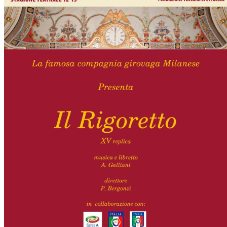
importantissimi punti per la
Nonostante il gol fortunoso del
qualificazione e mettendosi alle
Chievo, la sensazione netta è che
spalle le brutte prestazioni del
la matassa sia molto, molto lunga
campionato. Dopo un primo tempo
e difficile da sbrogliare.
di sofferenza gli uomini di Allegri
hanno saputo reagire al gol
fortunoso (e non molto regolare)
segnato dagli inglesi e a portare a
casa il bottino intero.
 delle operazioni di calciomercato, oltre che sulle liste Uefa e serie A (e
abbiamo già pubblicato un pezzo dedicato pochi giorni fa. Ricordiamo che
) dei 12 giocatori usciti nella sessione di calciomercato sono italiani, e
i giocatori arrivati.
osta all'Olimpico. Una squadra che per i primi 75 minuti non ha