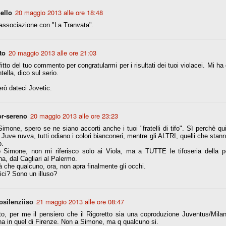
ello
20 maggio 2013 alle ore 18:48
n associazione con "La Tranvata".
fitte)
s - Lazio 2-0
to
20 maggio 2013 alle ore 21:03
percoppa italiana, diventando così la squadra più titolata in Italia in
itto del tuo commento per congratularmi per i risultati dei tuoi violacei. Mi ha d
 il Milan (a meno di classifiche e tabelle "galliane"), fermo a quota 6.
tella, dico sul serio.
e i bianconeri a trovare una certa unità dopo le prime deludenti
rò dateci Jovetic.
r-sereno
20 maggio 2013 alle ore 23:23
no, non è una barzelletta. O forse sì, fate voi, ma non fa ridere. Ci
, non è una storiaccia legata alla ex Jugoslavia. Dicevamo che ci sono
imone, spero se ne siano accorti anche i tuoi "fratelli di tifo". Sì perchè qui,
a età (29 anni), e sono fisicamente simili, entrambi grandi e grossi.
 Juve ruvva, tutti odiano i colori bianconeri, mentre gli ALTRI, quelli che stanno
uropee, e tutti e due sono appena arrivati a giocare in Italia. Il
o.
 Simone, non mi riferisco solo ai Viola, ma a TUTTE le tifoseria della p
a, dal Cagliari al Palermo.
 che qualcuno, ora, non apra finalmente gli occhi.
one
ci? Sono un illuso?
licate finora sono le motivazioni del giudizio di Cassazione relativo a
vano scelto di farsi giudicare con il rito abbreviato.
21 maggio 2013 alle ore 08:47
silenziiso
o, e quindi non le commenteremo, le considerazioni (di parte)
prese dalla maggior parte dei media (chissà perché...), come fossero
to, per me il pensiero che il Rigoretto sia una coproduzione Juventus/Mila
a in quel di Firenze. Non a Simone, ma q qualcuno si.