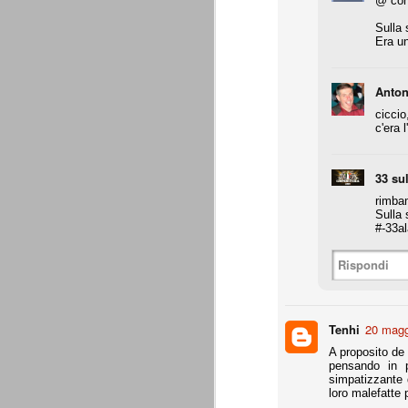
@ con
Da agosto 2012 a giugno 2015.
Sulla 
Era un
J
Anton
p
ciccio
c'era l
Du
di
ag
sa
33 su
rimba
Sulla 
#-33al
Grazie, Juve. Stagione strao
Rispondi
JUN
7
Siamo orgogliosi di voi. Grazie. Sia
che a metà luglio veniva dato per 
preparazione, metodi di allenamento, modu
comunque come vincente.
Tenhi
20 magg
4 competizioni disputate nella stagione 
A proposito de 
pensando in p
- Supercoppa italiana: 2° posto (persa solo
simpatizzante 
loro malefatte 