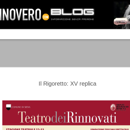
IA NEMO TENETUR
Mass-media feroci, sentimento popola
processo. Una vera e propria mattanza
veniva travolto, annichilito dal furore
 chi conosce il latino, questa frase
che, fin dai primi attimi, sembrò a se
fare imprese impossibili.
Un gruppo di persone, spronato dalla r
ornate dell’estate 2006, sembrava
lavorare sul web per cercare di argin
ificare il corso degli eventi che si
condannando irreversibilmente.
Il Rigoretto: XV replica
Manchester City -
Juventus - Chievo 1-1
SEP
SEP
Juventus 1-2
15
12
La Juventus esce con un
misero punto dallo Juventus
La Juventus trionfa a
Stadium, accentuando una crisi
Manchester conquistandosi tre
che sembra non avere fine.