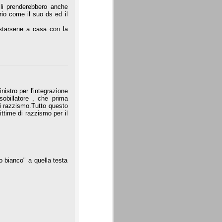
 li prenderebbero anche
rio come il suo ds ed il
 starsene a casa con la
nistro per l'integrazione
sobillatore , che prima
di razzismo.Tutto questo
time di razzismo per il
o bianco" a quella testa