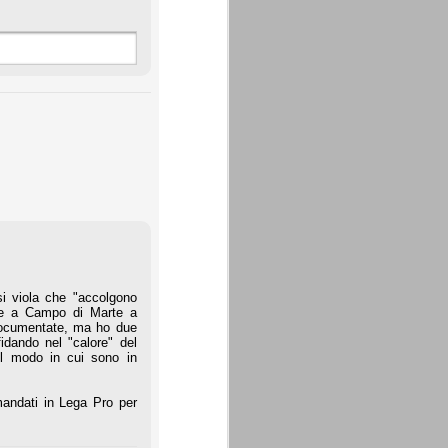
osi viola che "accolgono
are a Campo di Marte a
e documentate, ma ho due
fidando nel "calore" del
sul modo in cui sono in
 mandati in Lega Pro per