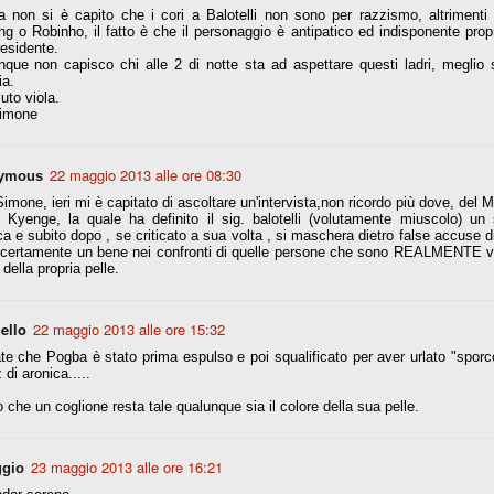
a non si è capito che i cori a Balotelli non sono per razzismo, altrimenti
g o Robinho, il fatto è che il personaggio è antipatico ed indisponente prop
nni uno fra i maggiori talenti del calcio italiano della sua generazione,
esidente.
 bravo nell'anticipo, bravo in marcatura, bravo nello scegliere il tempo
que non capisco chi alle 2 di notte sta ad aspettare questi ladri, meglio
no, bravo nell'avanzare palla al piede, bravo nei colpi di testa. Bravo.
ia.
uto viola.
Simone
 della Juventus era fare mercato e farlo subito, anche al fine di
tenze annunciate di Tevez e Pirlo, svecchiando al contempo una rosa
22 maggio 2013 alle ore 08:30
'acquisto di Rugani, Dybala e Zaza, il gentleman agreement con il
ymous
eyra sono tutte mosse che puntano a ringiovanire la rosa affidandosi a
imone, ieri mi è capitato di ascoltare un'intervista,non ricordo più dove, del Mi
 Kyenge, la quale ha definito il sig. balotelli (volutamente miuscolo) un 
a e subito dopo , se criticato a sua volta , si maschera dietro false accuse 
 certamente un bene nei confronti di quelle persone che sono REALMENTE vit
 della propria pelle.
sa per la Juventus l'epoca degli accordi di compartecipazione
 la data finale, data nella quale quella forma contrattuale (con
di accordo) dovrà scomparire dal calcio italiano.
ello
22 maggio 2013 alle ore 15:32
i gli accordi di compartecipazione ancora in essere.
e che Pogba è stato prima espulso e poi squalificato per aver urlato "sporc
 di aronica.....
o che un coglione resta tale qualunque sia il colore della sua pelle.
re del Sassuolo, così come Berardi (ora al 100%). Se uno dei due
deremo atto di quanto costerà. Di certo, quei due giocatori, insieme a
eso parecchio. Non sul piano sportivo, ma su quello finanziario. E non
23 maggio 2013 alle ore 16:21
ppe Marotta del quale una parte della tifoseria juventina sembra non
gio
o.