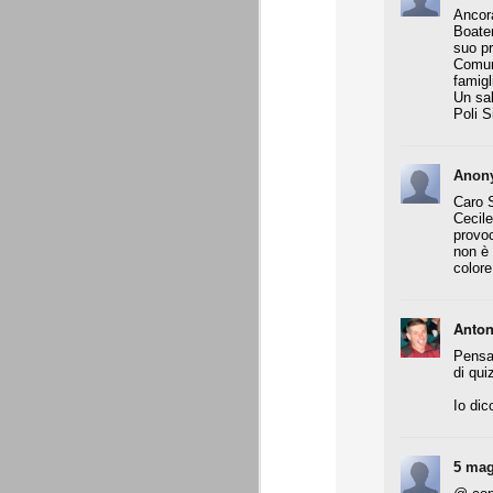
Daniele Rugani
Ancor
JUL
Boaten
14
A fine mese (29 luglio) compirà 21 a
suo pr
Daniele Rugani. Difensore centrale,
Comun
per la chiusura pulita, bravo nel disimpeg
famigl
Un sal
Poli 
È tempo di cessioni
JUL
7
Marotta è stato chiaro: l'obbiettivo
rimpiazzare immediatamente le par
che aveva dato molto in questi 4 anni. L
Anon
Sassuolo per Berardi e il riscatto di Per
Caro S
giocatori di prospettiva.
Cecile
provoc
non è
L'esercito dei prestiti
JUN
colore
26
Giovedì 25 giugno 2015 si è conclu
(comproprietà). Martedì 30 giugno è
l'apertura delle buste chiuse, in assenza 
Anton
La Juventus ha comunque già risolto tutt
Pensat
di quiz
Generare utili dal nulla
JUN
Io dic
25
Ad oggi, Zaza è ancora un giocato
dovesse venire alla Juventus, pren
Gabbiadini (al Napoli), finora ci hanno r
per merito loro, ma per merito di quel Be
5 mag
voler apprezzare ancora appieno l'operat