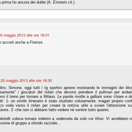
a prima ho ancora dei dubbi (A. Einstein cit.)
la polemica sviluppatasi in questi giorni, soprattutto fra tifosi
io che ognuno tiri l'acqua al suo mulino e difenda strenuamente il
 presenza o dell'assenza di prove. Ci interessa invece altro.
Teramo, l'ingiustizia sportiva
UG
17
Nei giorni scorsi abbiamo ricevuto alcuni messaggi di amici
0 maggio 2013 alle ore 18:01
teramani, che ci chiedevano spazio per la loro vicenda, al limite
ll'incredibile. Ce ne occupiamo volentieri.
o accorti anche a Firenze.
.
po le incongruenze emerse negli scorsi anni nello scandalo del
alcioscommesse, con le assurde accuse a Pepe e Bonucci, e la
radossale situazione di Conte, oltre ai tanti altri tirati in ballo solo da
stimonianze di terze parti (senza riscontri oggettivi), ora si punta il dito
ntro il Teramo.
20 maggio 2013 alle ore 18:30
altro, Simone, oggi tutti i tg sportivi aprono mostrando le immagini dei tif
osamente" i giocatori del milan che devono prendere il pullman per and
ta
rsi il treno per tornare a Milano. Le parole rivolte a galliani sono chiare 
-Marotta ha conseguito il suo ottavo successo nelle 19 competizioni
ti: 1- un simile itinerario è stato studiato volutamente, magari proprio con
torie e tre secondi posti in 19 competizioni: risultati impressionanti, da
co viola verso il milan per creare la notizia utile a sviare l'attenzione 
guida, negli ultimi 13 mesi, sono stati ottenuti (in 5 competizioni) 3
ons. 2- che non ci abbiano fatto vedere né sentire tutto quanto.
lotelli voleva tornare indietro a vedersela da solo coi tifosi. Vi avrebbero
sione di gruppo a sfondo razziale...