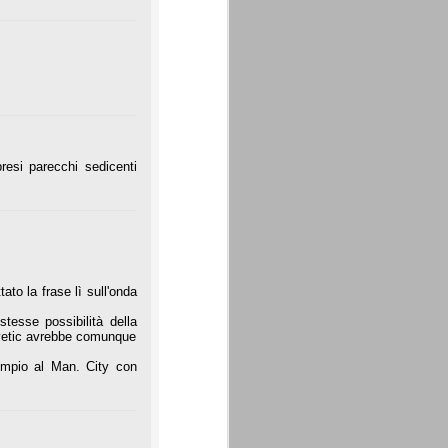
presi parecchi sedicenti
ato la frase lì sull'onda
tesse possibilità della
ovetic avrebbe comunque
mpio al Man. City con