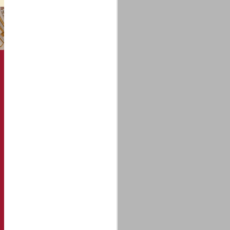
La sentenza di
SEP
Cassazione su Moggi
11
Dal sito della Corte di
Cassazione:
"In Italia la Corte Suprema di
Cassazione è al vertice della
giurisdizione ordinaria; tra le
principali funzioni che le sono
attribuite dalla legge fondamentale
sull'ordinamento giudiziario del 30
gennaio 1941 n. 12 (art. 65) vi è
quella di assicurare "l'esatta
osservanza e l'uniforme
interpretazione della legge, l'unità
del diritto oggettivo nazionale, il
rispetto dei limiti delle diverse
giurisdizioni".