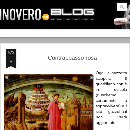
MAY
Contrappasso rosa
5
Oggi la gazzetta
sciopera. Il
quotidiano non è
in edicola
(riusciremo
certamente a
sopravvivere) e il
sito gazzetta.it
non verrà
aggiornato.