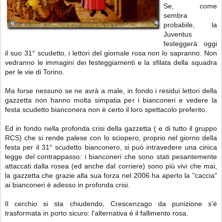
Se, come
sembra
probabile, la
Juventus
festeggerà oggi
il suo 31° scudetto, i lettori del giornale rosa non lo sapranno. Non
vedranno le immagini dei festeggiamenti e la sfilata della squadra
per le vie di Torino.
Ma forse nessuno se ne avrà a male, in fondo i residui lettori della
gazzetta non hanno molta simpatia per i bianconeri e vedere la
festa scudetto bianconera non è certo il loro spettacolo preferito.
Ed in fondo nella profonda crisi della gazzetta ( e di tutto il gruppo
RCS) che si rende palese con lo sciopero, proprio nel giorno della
festa per il 31° scudetto bianconero, si può intravedere una cinica
legge del contrappasso: i bianconeri che sono stati pesantemente
attaccati dalla rosea (ed anche dal corriere) sono più vivi che mai,
la gazzetta che grazie alla sua forza nel 2006 ha aperto la "caccia"
ai bianconeri è adesso in profonda crisi.
Il cerchio si sta chiudendo, Crescenzago da punizione s'è
trasformata in porto sicuro: l'alternativa è il fallimento rosa.