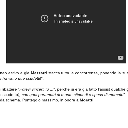
importantissimi punti per la
Nonostante il gol fortunoso del
qualificazione e mettendosi alle
Chievo, la sensazione netta è che
spalle le brutte prestazioni del
la matassa sia molto, molto lunga
campionato. Dopo un primo tempo
e difficile da sbrogliare.
di sofferenza gli uomini di Allegri
hanno saputo reagire al gol
fortunoso (e non molto regolare)
segnato dagli inglesi e a portare a
casa il bottino intero.
orneo estivo e già
Mazzarri
stacca tutta la concorrenza, ponendo la sua 
 ha vinto due scudetti
!".
ribattere "
Potevi vincerli tu ...
", perché si era già fatto l'assist qualche 
mo scudetto
), con quei parametri di monte stipendi e spesa di mercato
".
 delle operazioni di calciomercato, oltre che sulle liste Uefa e serie A (e
abbiamo già pubblicato un pezzo dedicato pochi giorni fa. Ricordiamo che
 da schema. Punteggio massimo, in onore a
Moratti
.
) dei 12 giocatori usciti nella sessione di calciomercato sono italiani, e
i giocatori arrivati.
osta all'Olimpico. Una squadra che per i primi 75 minuti non ha