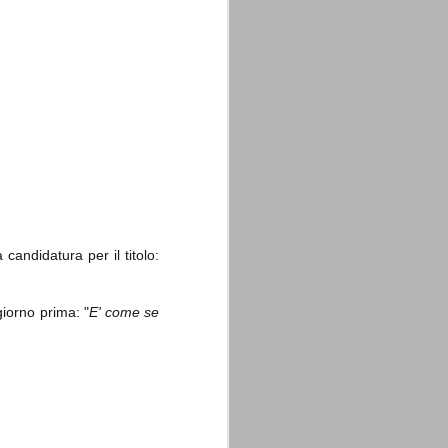
La sentenza di
SEP
Cassazione su Moggi
11
Dal sito della Corte di
Cassazione:
"In Italia la Corte Suprema di
Cassazione è al vertice della
candidatura per il titolo:
giurisdizione ordinaria; tra le
principali funzioni che le sono
attribuite dalla legge fondamentale
sull'ordinamento giudiziario del 30
giorno prima: "
E' come se
gennaio 1941 n. 12 (art. 65) vi è
quella di assicurare "l'esatta
osservanza e l'uniforme
interpretazione della legge, l'unità
del diritto oggettivo nazionale, il
rispetto dei limiti delle diverse
giurisdizioni".