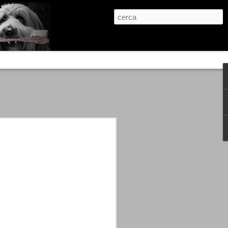
re, condanne scritte prima di ogni
, e chi provava a cantare fuori dal coro
 giustizialista innescato da una indagine
nso unico.
abbia e dalla passione, si ritrovò a
are quell’onda mediatica che ci stava