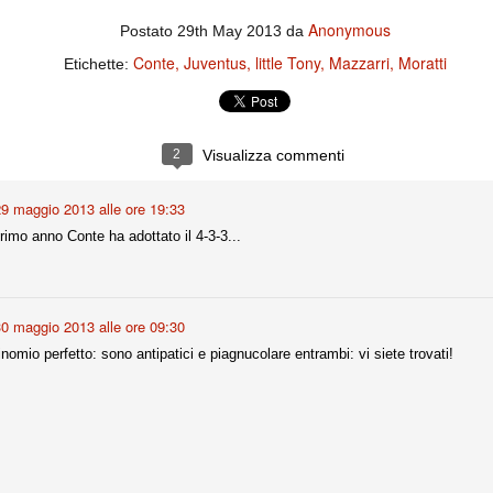
ce solo a 10 minuti dalla fine, dopo essere rimasta in 10 uomini.
Anonymous
Postato
29th May 2013
da
Conte
Juventus
little Tony
Mazzarri
Moratti
Etichette:
no regalato un'urna non facile alle italiane, specialmente alla Juventus,
 girone forse più avvincente:
 Shakhtar Donetsk (Ucr), Malmoe (Sve)
2
Visualizza commenti
ter Utd (Ing), Cska Mosca (Rus), Wolfsburg (Ger).
 (Spa), Galatasaray (Tur), Astana (Kaz).
9 maggio 2013 alle ore 19:33
primo anno Conte ha adottato il 4-3-3...
izzico di sfortuna. Partita sbagliata come impostazione, a cominciare
e con la gestione della stessa. Può succedere. Oggi anche Allegri ha
 lo abbia capito. Quindi, niente drammi e vediamo di imparare in
passo falso, o c'è qualcosa di più?
0 maggio 2013 alle ore 09:30
binomio perfetto: sono antipatici e piagnucolare entrambi: vi siete trovati!
i
ositivo della sentenza di primo grado del processo sportivo
mmesse.