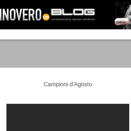
IA NEMO TENETUR
Mass-media feroci, sentimento popola
processo. Una vera e propria mattanza
veniva travolto, annichilito dal furore
 chi conosce il latino, questa frase
che, fin dai primi attimi, sembrò a se
fare imprese impossibili.
Un gruppo di persone, spronato dalla r
ornate dell’estate 2006, sembrava
lavorare sul web per cercare di argin
ificare il corso degli eventi che si
condannando irreversibilmente.
Campioni d'Agosto
Manchester City -
Juventus - Chievo 1-1
SEP
SEP
Juventus 1-2
15
12
La Juventus esce con un
misero punto dallo Juventus
La Juventus trionfa a
Stadium, accentuando una crisi
Manchester conquistandosi tre
che sembra non avere fine.