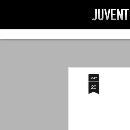
AD IMPOSSIBIL
SEP
19
Ad impossibilìa nemo tenetur. Per
significa che nessuno è tenuto a 
Ed infatti, per chi ricorda le convulse gi
MAY
davvero impresa impossibile quella di mod
erano abbattuti sulla Juventus.
29
PER UNA VERITÀ
SEP
STORICA
19
Cari amici, l'avventura che
abbiamo iniziato il 5 maggio 2007