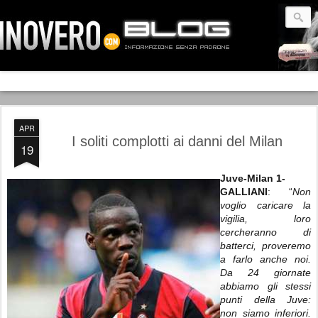
APR
I soliti complotti ai danni del Milan
19
Juve-Milan 1-
GALLIANI
: “
Non
voglio caricare la
vigilia, loro
cercheranno di
batterci, proveremo
a farlo anche noi.
Da 24 giornate
abbiamo gli stessi
punti della Juve:
non siamo inferiori.