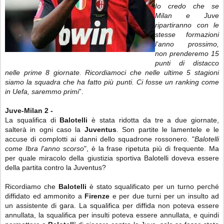
Io credo che se
Milan e Juve
ripartiranno con le
stesse formazioni
l’anno prossimo,
non prenderemo 15
punti di distacco
nelle prime 8 giornate. Ricordiamoci che nelle ultime 5 stagioni
siamo la squadra che ha fatto più punti. Ci fosse un ranking come
in Uefa, saremmo primi
”.
Juve-Milan 2 -
La squalifica di
Balotelli
è stata ridotta da tre a due giornate,
salterà in ogni caso la
Juventus
. Son partite le lamentele e le
accuse di complotti ai danni dello squadrone rossonero. "
Balotelli
come Ibra l'anno scorso
", è la frase ripetuta più di frequente. Ma
per quale miracolo della giustizia sportiva Balotelli doveva essere
della partita contro la Juventus?
Ricordiamo che
Balotelli
è stato squalificato per un turno perché
diffidato ed ammonito a
Firenze
e per due turni per un insulto ad
un assistente di gara. La squalifica per diffida non poteva essere
annullata, la squalifica per insulti poteva essere annullata, e quindi