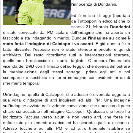
l'innocenza di Dondarini.
Ed è notizia di oggi (riportata
da Tuttosport in edicola) che lo
scorso 21 febbraio
Dondarini
è stato convocato dal PM titolare dell'indagine che ha aperto un
fascicolo e sta indagando in merito. Dunque
l'indagine su come è
stata fatta l'indagine di Calciopoli va avanti
. E già questo è un
fatto rilevante: l'esposto non è stato ritenuto infondato e quindi
archiviato. Del resto ricordiamo tutti le intercettazioni scartate,
quelle non brogliacciate o quelle tagliate. O ancora l'incredibile
vicenda del
DVD
con il filmato del sorteggio, che doveva dimostrare
la manipolazione degli stessi sorteggi, prima agli atti e poi
scomparso e sostituito da fermi immagine con evidenti errori di
riferimenti temporali.
Un'indagine, quella di Calciopoli, che adesso è diventata oggetto a
sua volta d'indagine di altri inquirenti ed altri PM. Una indagine
sull'indagine avviata nell'evidente convinzione che qualcosa di poco
chiaro sia accaduto nell'indagine Calciopoli. Qualcosa che forse ha
indirizzato l'accusa verso alcuni e non verso altri, che forse ha
enfatizzato gli elementi a carico ed ha scartato quelli a discarico.
Adesso toccherà ad altri PM e ad altro tribunale stabilire se