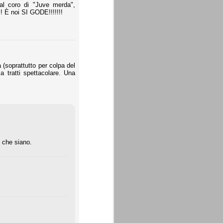
 al coro di "Juve merda",
!! È noi SI GODE!!!!!!!
(soprattutto per colpa del
 tratti spettacolare. Una
o che siano.