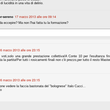
di lucidità in una vita di delirio.
fitte)
r-sereno
17 marzo 2013 alle ore 09:14
da eccepire? Ma non l'hai fatta tu la formazione?
s - Lazio 2-0
percoppa italiana, diventando così la squadra più titolata in Italia in
 il Milan (a meno di classifiche e tabelle "galliane"), fermo a quota 6.
e i bianconeri a trovare una certa unità dopo le prime deludenti
6 marzo 2013 alle ore 23:15
 voti,solo una grande prestazione collettiva!A Conte 10 per l'esultanza fi
no, non è una barzelletta. O forse sì, fate voi, ma non fa ridere. Ci
tta la partita!Per tutti i rosicamenti finali non c'è prezzo,per tutto il resto Master
, non è una storiaccia legata alla ex Jugoslavia. Dicevamo che ci sono
a età (29 anni), e sono fisicamente simili, entrambi grandi e grossi.
uropee, e tutti e due sono appena arrivati a giocare in Italia. Il
6 marzo 2013 alle ore 23:15
one
one vedere la faccia bastonata del "bolognese" Italo Cucci...
licate finora sono le motivazioni del giudizio di Cassazione relativo a
no
vano scelto di farsi giudicare con il rito abbreviato.
o, e quindi non le commenteremo, le considerazioni (di parte)
prese dalla maggior parte dei media (chissà perché...), come fossero