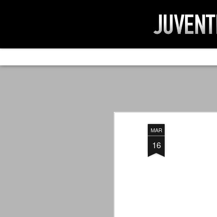
AD IMPOSSIBIL
SEP
19
Ad impossibilìa nemo tenetur. Per
significa che nessuno è tenuto a 
Ed infatti, per chi ricorda le convulse gi
MAR
davvero impresa impossibile quella di mod
erano abbattuti sulla Juventus.
16
PER UNA VERITÀ
SEP
STORICA
19
Cari amici, l'avventura che
abbiamo iniziato il 5 maggio 2007