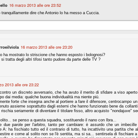
ello
16 marzo 2013 alle ore 23:52
 tranquillamente dire che Antonio lo ha messo a Cuccia.
r quello che è: un allenamento in vista della stagione, una ghiotta
tere preziosi minuti nelle gambe. E chi sabato era allo stadio a San
e.
e A
e delle liste.
16 marzo 2013 alle ore 23:20
roeilviola
 ha mostrato lo striscione che hanno esposto i bolognosi?
i tratta degli altri tifosi tanto pudore da parte delle TV ?
nua di ammortamento + ingaggio lordo annuo. La somma della potenza
perare il 70 % del fatturato al netto delle plusvalenze (vedi regole del
o 2013 alle ore 23:22
del fatturato 2014/15, che dovrebbe comunque essere intorno ai 320
 contro un discreto avversario, che ha avuto il merito di sfidare a viso aper
o 2015/16, esercizio appena iniziato.
po dai media: qualche buona individualità ma niente più.
mente forte che insegna anche al portiere a fare il difensore, centrocampo un 
enuto assieme soprattutto dagli esterni che hanno funzionato bene da collanti
 rischia seriamente di diventare il titolare fisso, altro acquisto "nondajuve" s
mercato si valuta alla fine, a inizio settembre. Fermo restando che poi
glio, sono già arrivati Rugani, Dybala, Khedira, Mandzukic, Neto, Zaza.
l solito... se penso a questa squadra, sostituendo il nano con Ibra...
ez, Ogbonna, forse Vidal. Il mercato i nostri dirigenti hanno dimostrato
e due parole per l'arbitro, tanto per cambiare: è assurdo che un imbecill
o fare meglio di noi tifosi.
ie A: ha fischiato tutto ed il contrario di tutto, ha incattivito una partita che 
estire e come al solito non se l'è sentita, ma si sa... sentirsela di fischiare 