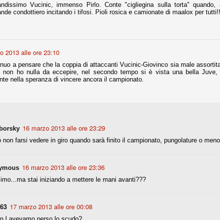
andissimo Vucinic, immenso Pirlo. Conte "cigliegina sulla torta" quando,
la polemica sviluppatasi in questi giorni, soprattutto fra tifosi
nde condottiero incitando i tifosi. Pioli rosica e camionate di maalox per tutti!
io che ognuno tiri l'acqua al suo mulino e difenda strenuamente il
 presenza o dell'assenza di prove. Ci interessa invece altro.
Teramo, l'ingiustizia sportiva
UG
o 2013 alle ore 23:10
17
Nei giorni scorsi abbiamo ricevuto alcuni messaggi di amici
teramani, che ci chiedevano spazio per la loro vicenda, al limite
nuo a pensare che la coppia di attaccanti Vucinic-Giovinco sia male assortita 
ll'incredibile. Ce ne occupiamo volentieri.
 non ho nulla da eccepire, nel secondo tempo si è vista una bella Juve, a
ante nella speranza di vincere ancora il campionato.
po le incongruenze emerse negli scorsi anni nello scandalo del
alcioscommesse, con le assurde accuse a Pepe e Bonucci, e la
radossale situazione di Conte, oltre ai tanti altri tirati in ballo solo da
stimonianze di terze parti (senza riscontri oggettivi), ora si punta il dito
ntro il Teramo.
16 marzo 2013 alle ore 23:29
borsky
 non farsi vedere in giro quando sarà finito il campionato, pungolature o men
ta
-Marotta ha conseguito il suo ottavo successo nelle 19 competizioni
16 marzo 2013 alle ore 23:36
ymous
torie e tre secondi posti in 19 competizioni: risultati impressionanti, da
imo...ma stai iniziando a mettere le mani avanti???
guida, negli ultimi 13 mesi, sono stati ottenuti (in 5 competizioni) 3
63
17 marzo 2013 alle ore 00:08
n l avevamo perso lo scudo?