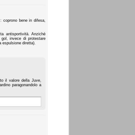
: coprono bene in difesa,
a antisportività. Anzichè
gol, invece di protestare
 espulsione diretta).
 il valore della Juve,
ilardino paragonandolo a