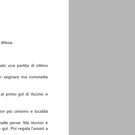
 difesa.
La sentenza di
SEP
Cassazione su Moggi
11
Dal sito della Corte di
Cassazione:
ato una partita di ottimo
"In Italia la Corte Suprema di
Cassazione è al vertice della
e per segnare ma commette
giurisdizione ordinaria; tra le
principali funzioni che le sono
attribuite dalla legge fondamentale
sull'ordinamento giudiziario del 30
l primo gol di Vucinic e
gennaio 1941 n. 12 (art. 65) vi è
quella di assicurare "l'esatta
osservanza e l'uniforme
interpretazione della legge, l'unità
on più cinismo e lucidità
del diritto oggettivo nazionale, il
rispetto dei limiti delle diverse
giurisdizioni".
alle perse. Ma Vucinic è
 gol. Poi regala l'assist a