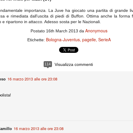
ce solo a 10 minuti dalla fine, dopo essere rimasta in 10 uomini.
fondamentale importanza. La Juve ha giocato una partita di grande live
esa e rimediata dall'uscita di piedi di Buffon. Ottima anche la forma f
e ripartono in attacco. Adesso sosta per le Nazionali.
no regalato un'urna non facile alle italiane, specialmente alla Juventus,
 girone forse più avvincente:
Anonymous
Postato
16th March 2013
da
 Shakhtar Donetsk (Ucr), Malmoe (Sve)
Bologna-Juventus
pagelle
SerieA
Etichette:
ter Utd (Ing), Cska Mosca (Rus), Wolfsburg (Ger).
 (Spa), Galatasaray (Tur), Astana (Kaz).
114
Visualizza commenti
izzico di sfortuna. Partita sbagliata come impostazione, a cominciare
e con la gestione della stessa. Può succedere. Oggi anche Allegri ha
16 marzo 2013 alle ore 23:08
oso
 lo abbia capito. Quindi, niente drammi e vediamo di imparare in
passo falso, o c'è qualcosa di più?
olista!
i
ositivo della sentenza di primo grado del processo sportivo
16 marzo 2013 alle ore 23:08
mmesse.
amillo