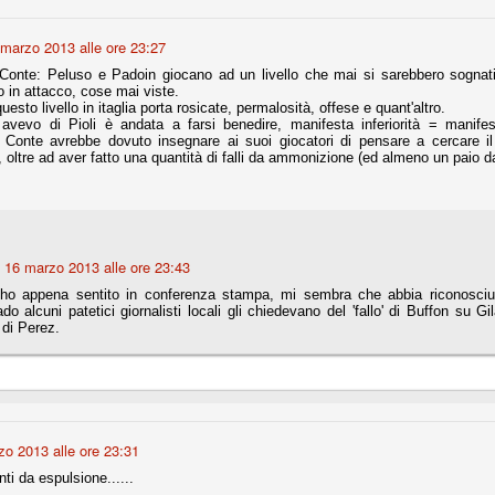
marzo 2013 alle ore 23:27
Comproprietà - Capitolo finale
UN
Conte: Peluso e Padoin giocano ad un livello che mai si sarebbero sognati
18
 in attacco, cose mai viste.
Finita un'altra stagione di trionfi, è tempo ora per la Juve di
uesto livello in itaglia porta rosicate, permalosità, offese e quant'altro.
mettersi tutto alle spalle e di organizzare il mercato per la
vevo di Pioli è andata a farsi benedire, manifesta inferiorità = manifest
rossima stagione.
 Conte avrebbe dovuto insegnare ai suoi giocatori di pensare a cercare il 
oltre ad aver fatto una quantità di falli da ammonizione (ed almeno un paio da
e anni fa il calcio italiano ha deciso di adeguarsi al resto d’Europa e
 estinguere definitivamente la pratica delle comproprietà. Per
evolare le società, la FIGC aveva dato inizialmente un anno di tempo,
lvo poi decidere di concedere una proroga fino a giugno 2015.
16 marzo 2013 alle ore 23:43
'ho appena sentito in conferenza stampa, mi sembra che abbia riconosciuto
do alcuni patetici giornalisti locali gli chiedevano del 'fallo' di Buffon su G
rdinaria
 di Perez.
mo orgogliosi di un gruppo (società, dirigenti, staff tecnico, squadra)
spacciato. Una squadra che ha saputo cambiare guida tecnica, staff,
li di gioco, interpreti, mentalità in campo... riproponendosi sempre e
2014/15:
o 2013 alle ore 23:31
 ai rigori).
i da espulsione......