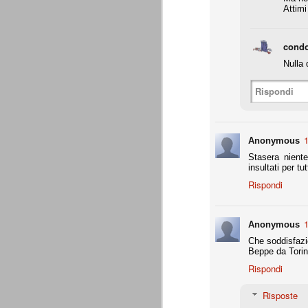
Attimi 
- coppa Italia: elim. quarti finale
- Europa League: elim. gironi (senza scon
condo
all.
Nulla 
Supercoppa italiana: Juventu
AUG
8
La Juventus vince la sua settima Su
questa competizione. Staccato anche
Rispondi
Una prova di forza che aiuta indubbiament
amichevoli estive.
1
Anonymous
Un bosniaco e un croato
AUG
Stasera niente
7
Ci sono un bosniaco e un croato... 
insultati per tu
sono un bosniaco e un croato... no
Rispondi
un bosniaco e un croato... Hanno la stess
Giocavano entrambi in squadre importanti e
bosniaco è considerato un top player.
1
Anonymous
Motivazioni senza motivazi
JUL
Che soddisfazi
29
Precisiamo che ad essere state pubb
Beppe da Tori
Giraudo e agli altri imputati che ave
Rispondi
Precisiamo inoltre che non ci interessan
dell'avvocato Catalanotti, prontamente ri
Risposte
oro colato.