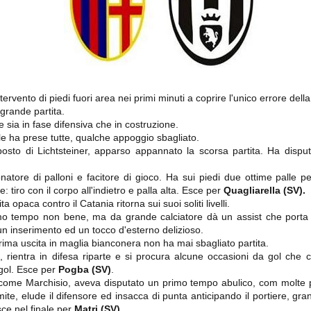
importantissimi punti per la
Nonostante il gol fortunoso del
qualificazione e mettendosi alle
Chievo, la sensazione netta è che
spalle le brutte prestazioni del
la matassa sia molto, molto lunga
campionato. Dopo un primo tempo
e difficile da sbrogliare.
di sofferenza gli uomini di Allegri
hanno saputo reagire al gol
fortunoso (e non molto regolare)
segnato dagli inglesi e a portare a
casa il bottino intero.
rvento di piedi fuori area nei primi minuti a coprire l'unico errore della
rande partita.
sia in fase difensiva che in costruzione.
le ha prese tutte, qualche appoggio sbagliato.
osto di Lichtsteiner, apparso appannato la scorsa partita. Ha disput
onatore di palloni e facitore di gioco. Ha sui piedi due ottime pall
: tiro con il corpo all'indietro e palla alta. Esce per
Quagliarella (SV).
a opaca contro il Catania ritorna sui suoi soliti livelli.
o tempo non bene, ma da grande calciatore dà un assist che porta a
n inserimento ed un tocco d'esterno delizioso.
 delle operazioni di calciomercato, oltre che sulle liste Uefa e serie A (e
abbiamo già pubblicato un pezzo dedicato pochi giorni fa. Ricordiamo che
ima uscita in maglia bianconera non ha mai sbagliato partita.
) dei 12 giocatori usciti nella sessione di calciomercato sono italiani, e
 rientra in difesa riparte e si procura alcune occasioni da gol che c
i giocatori arrivati.
gol. Esce per
Pogba (SV)
.
come Marchisio, aveva disputato un primo tempo abulico, com molte p
imite, elude il difensore ed insacca di punta anticipando il portiere, gran
osta all'Olimpico. Una squadra che per i primi 75 minuti non ha
sce nel finale per
Matri (SV)