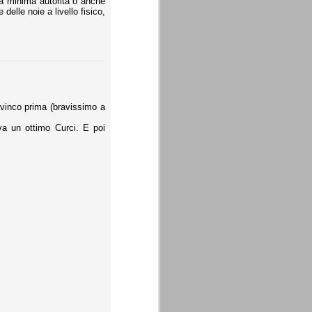
la minima autorità o anche
elle noie a livello fisico,
ovinco prima (bravissimo a
va un ottimo Curci. E poi