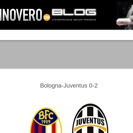
IA NEMO TENETUR
Mass-media feroci, sentimento popola
processo. Una vera e propria mattanza
veniva travolto, annichilito dal furore
 chi conosce il latino, questa frase
che, fin dai primi attimi, sembrò a se
fare imprese impossibili.
Un gruppo di persone, spronato dalla r
ornate dell’estate 2006, sembrava
lavorare sul web per cercare di argin
ificare il corso degli eventi che si
condannando irreversibilmente.
Bologna-Juventus 0-2
Manchester City -
Juventus - Chievo 1-1
SEP
SEP
Juventus 1-2
15
12
La Juventus esce con un
misero punto dallo Juventus
La Juventus trionfa a
Stadium, accentuando una crisi
Manchester conquistandosi tre
che sembra non avere fine.