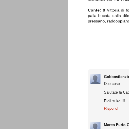
combinato un granché, ritrova la lu
Conte: 8
Vittoria di 
palla bucata dalla dif
Champions League 2015/16
AUG
pressano, raddoppiano 
28
I sorteggi di giovedì 27 Agosto han
che, a detta di tutti, è capitata nel
Gruppo A: Psg (Fra), Real Madrid (Spa),
Gruppo B: Psv Eindhoven (Ola), Manches
Gruppo C: Benfica (Por), Atletico Madrid
Juventus - Udinese 0-1
AUG
23
Sconfitta meritata, anche con un p
dalle scelte iniziali per continuar
Gobbosilenzi
sbagliato davvero molto. Siamo certi che
Due cose:
fretta. Che ne pensate voi? Un semplice 
Salutate la Cap
Nel frattempo, le nostre pagelle:
Pioli suka!!!!
Buffon s.v.
Rispondi
La legge è disuguale per tutt
AUG
20
È di oggi la pubblicazione del disp
sull'ennesimo ramo del calciosco
Marco Furio C