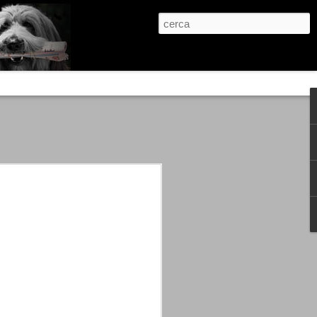
re, condanne scritte prima di ogni
, e chi provava a cantare fuori dal coro
 giustizialista innescato da una indagine
nso unico.
abbia e dalla passione, si ritrovò a
are quell’onda mediatica che ci stava