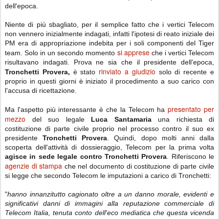
dell'epoca.
Niente di più sbagliato, per il semplice fatto che i vertici Telecom
non vennero inizialmente indagati, infatti l'ipotesi di reato iniziale dei
PM era di appropriazione indebita per i soli componenti del Tiger
si apprese
team. Solo in un secondo momento
che i vertici Telecom
risultavano indagati. Prova ne sia che il presidente dell'epoca,
rinviato a giudizio
Tronchetti Provera,
è stato
solo di recente e
proprio in questi giorni è iniziato il procedimento a suo carico con
l'accusa di ricettazione.
presentato per
Ma l'aspetto più interessante è che la Telecom ha
mezzo
del suo legale
Luca Santamaria
una richiesta di
costituzione di parte civile proprio nel processo contro il suo ex
presidente
Tronchetti Provera
. Quindi, dopo molti anni dalla
scoperta dell'attività di dossieraggio, Telecom per la prima volta
agisce in sede legale contro Tronchetti Provera
. Riferiscono le
agenzie di stampa
che nel documento di costituzione di parte civile
si legge che secondo Telecom le imputazioni a carico di Tronchetti:
"
hanno innanzitutto cagionato oltre a un danno morale, evidenti e
significativi danni di immagini alla reputazione commerciale di
Telecom Italia, tenuta conto dell'eco mediatica che questa vicenda