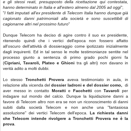
e gli stessi reati, presupposto della ricettazione qui contestata,
hanno determinato in Italia e all'estero almeno dal 2005 ad oggi
";
"
I fatti imputati all'ex presidente di Telecom Italia hanno dunque già
cagionato danni patrimoniali alla società e sono suscettibili di
cagionarne altri nel prossimo futuro
"
Dunque Telecom ha deciso di agire contro il suo ex presidente,
ritenendo quindi che i vertici dell'epoca non fossero affatto
all'oscuro dell'attività di dossieraggio come ipotizzato inizialmente
dagli inquirenti. Ed in tal senso le molte testimonianze sentite nel
processo giunto a sentenza di primo grado pochi giorni fa
(
Cipriani, Tavaroli, Plateo e Ghioni
tra gli altri) non davano in
verità adito a molti dubbi.
Lo stesso
Tronchetti Provera
aveva testimoniato in aula, in
relazione alla vicenda del
dossier ladroni e del dossier como,
di
aver messo in contatto
Moratti
e
Facchetti
con
Tavaroli
per
indagare sul mondo del calcio. Dunque la liquidazione danni a
favore di Telecom altro non era se non un riconoscimento di danni
subiti dalla società Telecom e non anche una "fantasiosa
assoluzione" dei vertici Telecom dell'epoca.
La richiesta danni
che Telecom intende rivolgere a Tronchetti Provera ne è la
prova
.