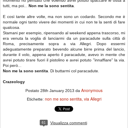
momento ho pensato che volendo avrei potuto spaccare le ossa a
tutti, ma poi...
Non me la sono sentita
.
E così tante altre volte, ma non sono un codardo. Secondo me è
normale ogni tanto vivere dei momenti in cui non te la senti di fare
qualcosa.
Stamani per esempio, ripensando al weekend appena trascorso, mi
era venuta la voglia di lanciarmi da un paracadute sulla città di
Roma, precisamente sopra a via Allegri. Dopo essermi
adeguatamente preparato bevendo alcune birre prima del lancio,
durante il volo, appena aperto il paracadute, avevo in mente che
avrei potuto tirare fuori il pistolino e avrei potuto "innaffiare" la via.
Poi però...
Non me la sono sentita
. Di buttarmi col paracadute.
Crazeology
Anonymous
Postato
28th January 2013
da
non me sono sentita
via Allegri
Etichette:
61
Visualizza commenti