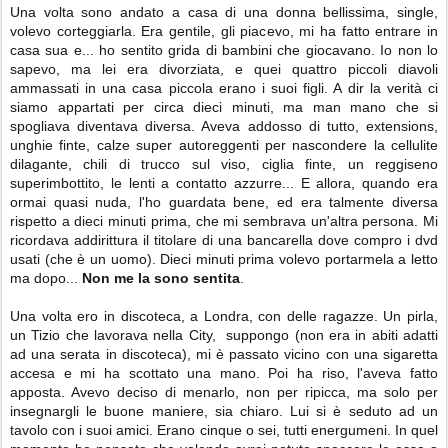
Una volta sono andato a casa di una donna bellissima, single,
volevo corteggiarla. Era gentile, gli piacevo, mi ha fatto entrare in
casa sua e... ho sentito grida di bambini che giocavano. Io non lo
sapevo, ma lei era divorziata, e quei quattro piccoli diavoli
ammassati in una casa piccola erano i suoi figli. A dir la verità ci
siamo appartati per circa dieci minuti, ma man mano che si
spogliava diventava diversa. Aveva addosso di tutto, extensions,
unghie finte, calze super autoreggenti per nascondere la cellulite
dilagante, chili di trucco sul viso, ciglia finte, un reggiseno
superimbottito, le lenti a contatto azzurre... E allora, quando era
ormai quasi nuda, l'ho guardata bene, ed era talmente diversa
rispetto a dieci minuti prima, che mi sembrava un'altra persona. Mi
ricordava addirittura il titolare di una bancarella dove compro i dvd
usati (che è un uomo). Dieci minuti prima volevo portarmela a letto
ma dopo...
Non me la sono sentita
.
Una volta ero in discoteca, a Londra, con delle ragazze. Un pirla,
un Tizio che lavorava nella City, suppongo (non era in abiti adatti
ad una serata in discoteca), mi è passato vicino con una sigaretta
accesa e mi ha scottato una mano. Poi ha riso, l'aveva fatto
apposta. Avevo deciso di menarlo, non per ripicca, ma solo per
insegnargli le buone maniere, sia chiaro. Lui si è seduto ad un
tavolo con i suoi amici. Erano cinque o sei, tutti energumeni. In quel