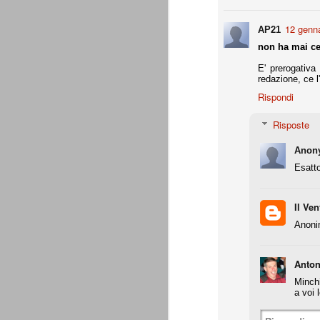
Daniele Rugani
JUL
14
A fine mese (29 luglio) compirà 21 a
12 genna
AP21
Daniele Rugani. Difensore centrale,
per la chiusura pulita, bravo nel disimpeg
non ha mai ce
E' prerogativa
È tempo di cessioni
JUL
redazione, ce l
7
Marotta è stato chiaro: l'obbiettivo
Rispondi
rimpiazzare immediatamente le par
che aveva dato molto in questi 4 anni. L
Risposte
Sassuolo per Berardi e il riscatto di Per
giocatori di prospettiva.
Anon
L'esercito dei prestiti
JUN
Esatt
26
Giovedì 25 giugno 2015 si è conclu
(comproprietà). Martedì 30 giugno è
l'apertura delle buste chiuse, in assenza 
Il Ven
La Juventus ha comunque già risolto tutt
Anonim
Generare utili dal nulla
JUN
Anton
25
Ad oggi, Zaza è ancora un giocato
dovesse venire alla Juventus, pren
Minch
Gabbiadini (al Napoli), finora ci hanno r
a voi 
per merito loro, ma per merito di quel Be
voler apprezzare ancora appieno l'operat