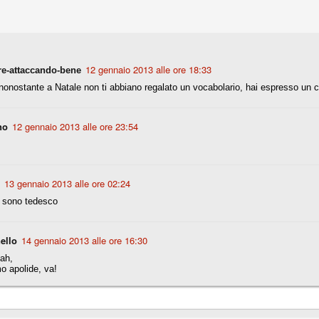
r quello che è: un allenamento in vista della stagione, una ghiotta
tere preziosi minuti nelle gambe. E chi sabato era allo stadio a San
e.
12 gennaio 2013 alle ore 18:33
re-attaccando-bene
nonostante a Natale non ti abbiano regalato un vocabolario, hai espresso un c
e A
e delle liste.
no
12 gennaio 2013 alle ore 23:54
nua di ammortamento + ingaggio lordo annuo. La somma della potenza
perare il 70 % del fatturato al netto delle plusvalenze (vedi regole del
13 gennaio 2013 alle ore 02:24
 sono tedesco
del fatturato 2014/15, che dovrebbe comunque essere intorno ai 320
o 2015/16, esercizio appena iniziato.
ello
14 gennaio 2013 alle ore 16:30
ah,
mercato si valuta alla fine, a inizio settembre. Fermo restando che poi
o apolide, va!
glio, sono già arrivati Rugani, Dybala, Khedira, Mandzukic, Neto, Zaza.
ez, Ogbonna, forse Vidal. Il mercato i nostri dirigenti hanno dimostrato
o fare meglio di noi tifosi.