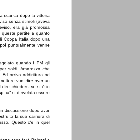
a scarica dopo la vittoria
viso senza stimoli (aveva
reviso, era già promossa
 queste partite a quanto
 di Coppa Italia dopo una
La sentenza di
SEP
e poi puntualmente venne
Cassazione su Moggi
11
Dal sito della Corte di
Cassazione:
eggiato quando i PM gli
 per soldi. Amarezza che
"In Italia la Corte Suprema di
. Ed arriva addirittura ad
Cassazione è al vertice della
giurisdizione ordinaria; tra le
smettere vuol dire aver un
principali funzioni che le sono
dire chiedersi se si è in
attribuite dalla legge fondamentale
pina" si è rivelata essere
sull'ordinamento giudiziario del 30
gennaio 1941 n. 12 (art. 65) vi è
quella di assicurare "l'esatta
osservanza e l'uniforme
i in discussione dopo aver
interpretazione della legge, l'unità
struito la sua carriera di
del diritto oggettivo nazionale, il
esso. Questo c'è in quel
rispetto dei limiti delle diverse
giurisdizioni".