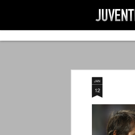
AD IMPOSSIBIL
SEP
19
Ad impossibilìa nemo tenetur. Per
significa che nessuno è tenuto a 
Ed infatti, per chi ricorda le convulse gi
JAN
davvero impresa impossibile quella di mod
erano abbattuti sulla Juventus.
12
PER UNA VERITÀ
SEP
STORICA
19
Cari amici, l'avventura che
abbiamo iniziato il 5 maggio 2007