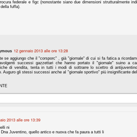
rocura federale e figc (nonostante siano due dimensioni strutturalmente ind
della fuffa).
fitte)
s - Lazio 2-0
percoppa italiana, diventando così la squadra più titolata in Italia in
 il Milan (a meno di classifiche e tabelle "galliane"), fermo a quota 6.
e i bianconeri a trovare una certa unità dopo le prime deludenti
12 gennaio 2013 alle ore 13:28
ymous
e se aggiungo che il "corsporc" , già "giornale" di cui si fa fatica a ricordarn
ravolgenti successi gazzettari che hanno portato il "giornale" suino a ca
tiche di vendita, tenta in tutti i modi di sottrarre lo scettro di antijuventin
. Auguro gli stessi successi anche al "giornale sportivo" più insignificante dell'
no, non è una barzelletta. O forse sì, fate voi, ma non fa ridere. Ci
, non è una storiaccia legata alla ex Jugoslavia. Dicevamo che ci sono
a età (29 anni), e sono fisicamente simili, entrambi grandi e grossi.
ONTE
uropee, e tutti e due sono appena arrivati a giocare in Italia. Il
one
licate finora sono le motivazioni del giudizio di Cassazione relativo a
vano scelto di farsi giudicare con il rito abbreviato.
aio 2013 alle ore 13:39
o, e quindi non le commenteremo, le considerazioni (di parte)
lli ni
prese dalla maggior parte dei media (chissà perché...), come fossero
il Dna Juventino, quello antico e nuova che fa paura a tutti li