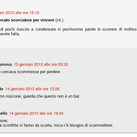
nni uno fra i maggiori talenti del calcio italiano della sua generazione,
io 2013 alle ore 15:15
 bravo nell'anticipo, bravo in marcatura, bravo nello scegliere il tempo
no, bravo nell'avanzare palla al piede, bravo nei colpi di testa. Bravo.
rcato scorciatoie per vincere
(cit.)
 di pochi riuscire a condensare in pochissime parole lo scorrere di moltis
'avete fatta.
 della Juventus era fare mercato e farlo subito, anche al fine di
tenze annunciate di Tevez e Pirlo, svecchiando al contempo una rosa
'acquisto di Rugani, Dybala e Zaza, il gentleman agreement con il
eyra sono tutte mosse che puntano a ringiovanire la rosa affidandosi a
13 gennaio 2013 alle ore 03:33
ymous
o cercava scommesse per perdere.
sa per la Juventus l'epoca degli accordi di compartecipazione
 la data finale, data nella quale quella forma contrattuale (con
di accordo) dovrà scomparire dal calcio italiano.
to
14 gennaio 2013 alle ore 13:26
i gli accordi di compartecipazione ancora in essere.
o rosicone, guarda che questo non è un bar.
ello
14 gennaio 2013 alle ore 16:34
re del Sassuolo, così come Berardi (ora al 100%). Se uno dei due
deremo atto di quanto costerà. Di certo, quei due giocatori, insieme a
ione,
eso parecchio. Non sul piano sportivo, ma su quello finanziario. E non
le sconfitte vi fanno da scorta, mica c'è bisogno di scommettere.
ppe Marotta del quale una parte della tifoseria juventina sembra non
o.