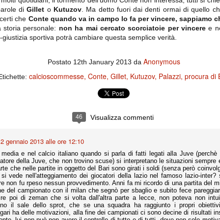
lti quotidiani, il tormento dell'uomo Conte non interessa, tutti si ch
ce solo a 10 minuti dalla fine, dopo essere rimasta in 10 uomini.
parole di
Gillet
o
Kutuzov
. Ma detto fuori dai denti ormai di quello c
 certi che
Conte quando va in campo lo fa per vincere, sappiamo che
a storia personale:
non ha mai cercato scorciatoie per vincere
e ne
giustizia sportiva potrà cambiare questa semplice verità.
no regalato un'urna non facile alle italiane, specialmente alla Juventus,
 girone forse più avvincente:
Anonymous
 Shakhtar Donetsk (Ucr), Malmoe (Sve)
Postato
12th January 2013
da
calcioscommesse
Conte
Gillet
Kutuzov
Palazzi
procura di 
ter Utd (Ing), Cska Mosca (Rus), Wolfsburg (Ger).
Etichette:
 (Spa), Galatasaray (Tur), Astana (Kaz).
46
Visualizza commenti
izzico di sfortuna. Partita sbagliata come impostazione, a cominciare
e con la gestione della stessa. Può succedere. Oggi anche Allegri ha
 lo abbia capito. Quindi, niente drammi e vediamo di imparare in
2 gennaio 2013 alle ore 12:10
passo falso, o c'è qualcosa di più?
i media e nel calcio italiano quando si parla di fatti legati alla Juve (perch
natore della Juve, che non trovino scuse) si interpretano le situazioni sempre 
te che nelle partite in oggetto del Bari sono girati i soldi (senza però coinv
si vede nell'atteggiamento dei giocatori della lazio nel famoso lazio-inter? 
re non fu rpeso nessun provvedimento. Anni fa mi ricordo di una partita del mi
ine del campionato con il milan che segnò per sbaglio e subito fece pareggiare
i
ire poi di zeman che si volta dall'altra parte a lecce, non poteva non intu
ositivo della sentenza di primo grado del processo sportivo
no il sale dello sprot, che se una squadra ha raggiunto i propri obiettiv
mmesse.
gari ha delle motivazioni, alla fine dei campionati ci sono decine di risultati in
nte, lui non può non avere il controllo di tutto e di tutti, deve non solo motiv