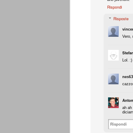
Rispondi
Precisione svizzera
JUL
27
Il calcio estivo va sempre preso pe
Risposte
occasione per provare schemi e met
Gallo ha avuto proprio questa impression
vince
Vero, 
Appunti: 3. Liste Uefa e Seri
JUL
22
Queste le regole per la composizion
Stefa
Lol. :)
Appunti: 2. Potenza di fuoco
JUL
22
La potenza di fuoco è = quota an
di fuoco di una società non deve su
nes63
Ffp Uefa).
cazzo
Non conosciamo ancora il dato ufficiale 
mln. Ma qui dobbiamo riferirci al fatturat
Anton
Appunti: 1. Il cambiamento
JUL
ah ah 
22
Siamo poco oltre metà luglio, e il 
diciam
conta e parla il campo. E, al 21 lu
Sono andati via Storari, Pepe, Pirlo, Tev
Rispondi
(nel tempo, e a suon di risultati) di saperl