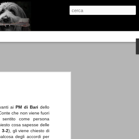
re, condanne scritte prima di ogni
, e chi provava a cantare fuori dal coro
 giustizialista innescato da una indagine
nso unico.
abbia e dalla passione, si ritrovò a
are quell’onda mediatica che ci stava
anti ai
PM di Bari
dello
Conte che non viene fuori
e sentito come persona
hiesto cosa sapesse delle
i 3-2
), gli viene chiesto di
ualcosa degli accordi per