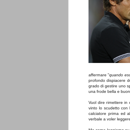
è finita.
Quando abbiamo messo on line
questo sito la nostra squadra del
cuore stava vivendo il suo periodo
più buio, annichilita nel suo
prestigio e guidata in modo da non
dare molte speranze di un futuro
migliore.
affermare "
quando esc
profondo dispiacere de
grado di gestire uno sp
La Juve meno italiana
SEP
una frode bella e buon
8
Sulle implicazioni anche finanziarie
relativi criteri di compilazione), 
Vuol dire rimettere in 
7 (alcuni dei quali utilizzati poco o nulla
vinto lo scudetto con 
che sono italiani invece solo 2 dei 10 nuov
calciatore prima ed a
verbale a voler legger
Roma - Juventus 2-1
AUG
30
La Juventus rimedia una sonora bat