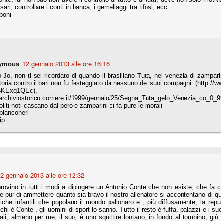
la polemica sviluppatasi in questi giorni, soprattutto fra tifosi
ari, controllare i conti in banca, i gemellaggi tra tifosi, ecc.
io che ognuno tiri l'acqua al suo mulino e difenda strenuamente il
boni
 presenza o dell'assenza di prove. Ci interessa invece altro.
Teramo, l'ingiustizia sportiva
UG
17
Nei giorni scorsi abbiamo ricevuto alcuni messaggi di amici
teramani, che ci chiedevano spazio per la loro vicenda, al limite
12 gennaio 2013 alle ore 16:16
ymous
ll'incredibile. Ce ne occupiamo volentieri.
lo Jo, non ti sei ricordato di quando il brasiliano Tuta, nel venezia di zampar
ttoria contro il bari non fu festeggiato da nessuno dei suoi compagni. (http:
po le incongruenze emerse negli scorsi anni nello scandalo del
4KExq1QEc),
alcioscommesse, con le assurde accuse a Pepe e Bonucci, e la
/archiviostorico.corriere.it/1999/gennaio/25/Segna_Tuta_gelo_Venezia_co_0_
radossale situazione di Conte, oltre ai tanti altri tirati in ballo solo da
soliti noti cascano dal pero e zamparini ci fa pure le morali
stimonianze di terze parti (senza riscontri oggettivi), ora si punta il dito
 bianconeri
ntro il Teramo.
ip
ta
-Marotta ha conseguito il suo ottavo successo nelle 19 competizioni
torie e tre secondi posti in 19 competizioni: risultati impressionanti, da
2 gennaio 2013 alle ore 12:32
guida, negli ultimi 13 mesi, sono stati ottenuti (in 5 competizioni) 3
provino in tutti i modi a dipingere un Antonio Conte che non esiste, che fa c
he pur di ammettere quanto sia bravo il nostro allenatore si accontentano di qua
che infantili che popolano il mondo pallonaro e , più diffusamente, la repub
hi è Conte , gli uomini di sport lo sanno. Tutto il resto è fuffa. palazzi e i 
nali, almeno per me, il suo, è uno squittire lontano, in fondo al tombino, giù