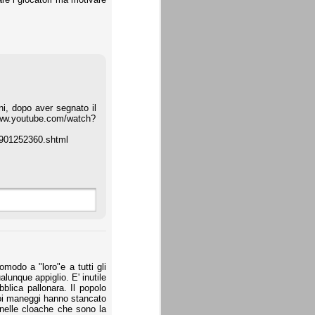
ini, dopo aver segnato il
//www.youtube.com/watch?
9901252360.shtml
omodo a "loro"e a tutti gli
lunque appiglio. E' inutile
blica pallonara. Il popolo
suoi maneggi hanno stancato
 nelle cloache che sono la