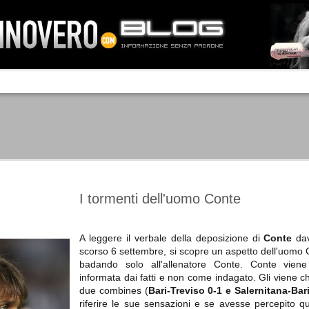
IA NEMO TENETUR
Mass-media feroci, sentimento popola
processo. Una vera e propria mattanza
veniva travolto, annichilito dal furore
 chi conosce il latino, questa frase
che, fin dai primi attimi, sembrò a se
fare imprese impossibili.
Un gruppo di persone, spronato dalla r
ornate dell’estate 2006, sembrava
lavorare sul web per cercare di argin
ificare il corso degli eventi che si
condannando irreversibilmente.
I tormenti dell'uomo Conte
A leggere il verbale della deposizione di
Conte
dav
scorso 6 settembre, si scopre un aspetto dell'uomo 
Manchester City -
Juventus - Chievo 1-1
SEP
SEP
badando solo all'allenatore Conte. Conte vien
Juventus 1-2
15
12
La Juventus esce con un
informata dai fatti e non come indagato. Gli viene c
misero punto dallo Juventus
La Juventus trionfa a
due combines (
Bari-Treviso 0-1 e Salernitana-Bar
Stadium, accentuando una crisi
Manchester conquistandosi tre
riferire le sue sensazioni e se avesse percepito q
che sembra non avere fine.