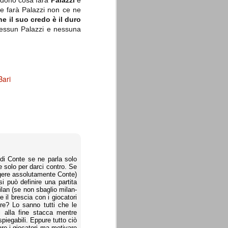
iedono cosa farà
Palazzi
e
he farà Palazzi non ce ne
 il suo credo è il duro
ssun Palazzi e nessuna
Bari
è di Conte se ne parla solo
e solo per darci contro. Se
olgere assolutamente Conte)
si può definire una partita
lan (se non sbaglio milan-
 il brescia con i giocatori
ire? Lo sanno tutti che le
i alla fine stacca mentre
spiegabili. Eppure tutto ciò
are i giocatori ma motivare