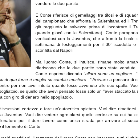
importantissimi punti per la
vendere le due partite.
Nonostante il gol fortunoso del
qualificazione e mettendosi alle
Chievo, la sensazione netta è che
spalle le brutte prestazioni del
la matassa sia molto, molto lunga
campionato. Dopo un primo tempo
E Conte riferisce di gemellaggi tra tifosi e di squadr
e difficile da sbrogliare.
di sofferenza gli uomini di Allegri
del campionato che affronta la Salernitana ed il Tre
hanno saputo reagire al gol
già raggiunto la salvezza prima di incontrare il T
fortunoso (e non molto regolare)
segnato dagli inglesi e a portare a
quando giocò con la Salernitana). Conte paragona
casa il bottino intero.
verificatosi con la Juventus, che affrontò la finale
settimana di festeggiamenti per il 30° scudetto 
sconfitta dal Napoli.
Ma l'uomo Conte, si intuisce, rimane molto amar
riferiscono che le due partite sono state vendute
Conte esprime dicendo "
allora sono un coglione...
"
o di qua forse è meglio se cambio mestiere...
" Arrivare a pensare di 
ntro per non aver intuito quanto fosse avvenuto alle sue spalle. Vuol 
ogliatoio, se quello che avevi pensato fosse solo un "aver staccato la s
a con giro di denaro nello spogliatoio.
 delle operazioni di calciomercato, oltre che sulle liste Uefa e serie A (e
abbiamo già pubblicato un pezzo dedicato pochi giorni fa. Ricordiamo che
discussioni certezze e fare un'autocritica spietata. Vuol dire rimetters
) dei 12 giocatori usciti nella sessione di calciomercato sono italiani, e
la Juventus. Vuol dire vedere sgretolarsi quelle certezze su cui ha co
i giocatori arrivati.
llenatore poi: il duro lavoro come unica strada per arrivare al succ
e il tormento di Conte.
osta all'Olimpico. Una squadra che per i primi 75 minuti non ha