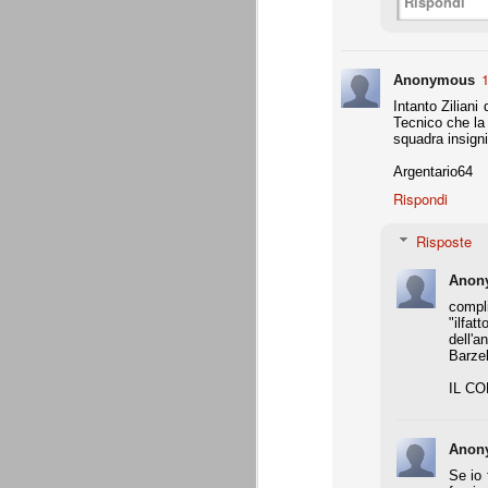
Rispondi
Da agosto 2012 a giugno 2015.
J
1
Anonymous
Intanto Ziliani
Tecnico che la 
p
squadra insigni
Du
Argentario64
di
ag
Rispondi
sa
Risposte
Anon
compl
Grazie, Juve. Stagione strao
JUN
"ilfat
7
Siamo orgogliosi di voi. Grazie. Sia
dell'a
che a metà luglio veniva dato per 
Barzel
preparazione, metodi di allenamento, modu
comunque come vincente.
IL C
4 competizioni disputate nella stagione 
Anon
- Supercoppa italiana: 2° posto (persa solo
Se io 