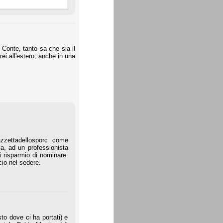
u Conte, tanto sa che sia il
ei all'estero, anche in una
azzettadellosporc come
la, ad un professionista
i risparmio di nominare.
cio nel sedere.
to dove ci ha portati) e