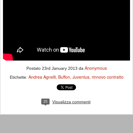
Anonymous
Postato
23rd January 2013
da
Andrea Agnelli
Buffon
Juventus
rinnovo contratto
Etichette:
25
Visualizza commenti