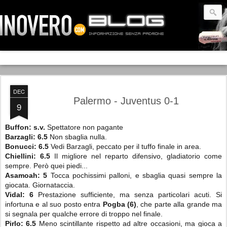
DEC
Palermo - Juventus 0-1
9
Buffon: s.v.
Spettatore non pagante
Barzagli: 6.5
Non sbaglia nulla.
Bonucci: 6.5
Vedi Barzagli, peccato per il tuffo finale in area.
Chiellini: 6.5
Il migliore nel reparto difensivo, gladiatorio come
sempre. Però quei piedi...
Asamoah: 5
Tocca pochissimi palloni, e sbaglia quasi sempre la
giocata. Giornataccia.
Vidal: 6
Prestazione sufficiente, ma senza particolari acuti. Si
infortuna e al suo posto entra
Pogba (6)
, che parte alla grande ma
si segnala per qualche errore di troppo nel finale.
Pirlo: 6.5
Meno scintillante rispetto ad altre occasioni, ma gioca a