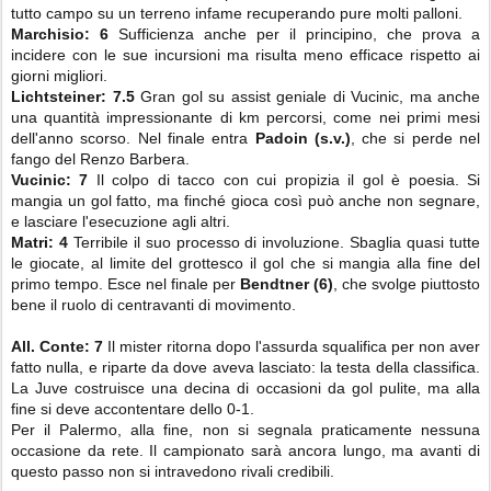
tutto campo su un terreno infame recuperando pure molti palloni.
Marchisio: 6
Sufficienza anche per il principino, che prova a
incidere con le sue incursioni ma risulta meno efficace rispetto ai
giorni migliori.
Lichtsteiner: 7.5
Gran gol su assist geniale di Vucinic, ma anche
una quantità impressionante di km percorsi, come nei primi mesi
dell'anno scorso. Nel finale entra
Padoin (s.v.)
, che si perde nel
fango del Renzo Barbera.
Vucinic: 7
Il colpo di tacco con cui propizia il gol è poesia. Si
mangia un gol fatto, ma finché gioca così può anche non segnare,
e lasciare l'esecuzione agli altri.
Matri: 4
Terribile il suo processo di involuzione. Sbaglia quasi tutte
le giocate, al limite del grottesco il gol che si mangia alla fine del
primo tempo. Esce nel finale per
Bendtner (6)
, che svolge piuttosto
bene il ruolo di centravanti di movimento.
All. Conte: 7
Il mister ritorna dopo l'assurda squalifica per non aver
fatto nulla, e riparte da dove aveva lasciato: la testa della classifica.
La Juve costruisce una decina di occasioni da gol pulite, ma alla
fine si deve accontentare dello 0-1.
Per il Palermo, alla fine, non si segnala praticamente nessuna
occasione da rete. Il campionato sarà ancora lungo, ma avanti di
questo passo non si intravedono rivali credibili.