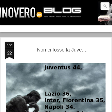
DEC
Non ci fosse la Juve....
22