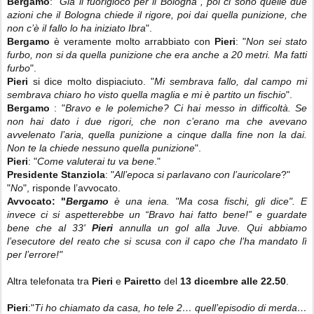
Bergamo
: "
Già il fuorigioco per il Bologna , poi ci sono quelle due
azioni che il Bologna chiede il rigore, poi dai quella punizione, che
non c’è il fallo lo ha iniziato Ibra
".
Bergamo
è veramente molto arrabbiato con
Pieri
: "
Non sei stato
furbo, non si da quella punizione che era anche a 20 metri. Ma fatti
furbo
".
Pieri
si dice molto dispiaciuto. "
Mi sembrava fallo, dal campo mi
sembrava chiaro ho visto quella maglia e mi è partito un fischio
".
Bergamo
: "
Bravo e le polemiche? Ci hai messo in difficoltà. Se
non hai dato i due rigori, che non c’erano ma che avevano
avvelenato l’aria, quella punizione a cinque dalla fine non la dai.
Non te la chiede nessuno quella punizione
".
Pieri
: "
Come valuterai tu va bene
."
Presidente Stanziola
: "
All’epoca si parlavano con l’auricolare
?"
"
No
", risponde l’avvocato.
Avvocato: "
Bergamo
è una iena. "Ma cosa fischi, gli dice". E
invece ci si aspetterebbe un “Bravo hai fatto bene!” e guardate
bene che al 33'
Pieri
annulla un gol alla Juve. Qui abbiamo
l’esecutore del reato che si scusa con il capo che l’ha mandato lì
per l’errore!"
Altra telefonata tra
Pieri
e
Pairetto
del
13 dicembre alle 22.50
.
Pieri
:"
Ti ho chiamato da casa, ho tele 2… quell’episodio di merda…