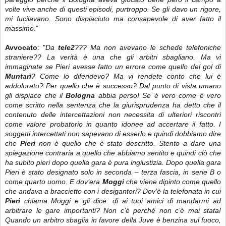
volte vive anche di questi episodi, purtroppo. Se gli davo un rigore,
mi fucilavano. Sono dispiaciuto ma consapevole di aver fatto il
massimo
."
Avvocato
: "
Da
tele2
??? Ma non avevano le schede telefoniche
straniere?? La verità è una che gli arbitri sbagliano. Ma vi
immaginate se Pieri avesse fatto un errore come quello del gol di
Muntari
? Come lo difendevo? Ma vi rendete conto che lui è
addolorato? Per quello che è successo? Dal punto di vista umano
gli dispiace che il
Bologna
abbia perso! Se è vero come è vero
come scritto nella sentenza che la giurisprudenza ha detto che il
contenuto delle intercettazioni non necessita di ulteriori riscontri
come valore probatorio in quanto idonee ad accertare il fatto. I
soggetti intercettati non sapevano di esserlo e quindi dobbiamo dire
che
Pieri
non è quello che è stato descritto. Stento a dare una
spiegazione contraria a quello che abbiamo sentito e quindi ciò che
ha subito pieri dopo quella gara è pura ingiustizia. Dopo quella gara
Pieri è stato designato solo in seconda – terza fascia, in serie B o
come quarto uomo. E dov’era
Moggi
che viene dipinto come quello
che andava a braccietto con i desigantori? Dov’è la telefonata in cui
Pieri
chiama Moggi e gli dice: di ai tuoi amici di mandarmi ad
arbitrare le gare importanti? Non c’è perché non c’è mai stata!
Quando un arbitro sbaglia in favore della Juve è benzina sul fuoco,