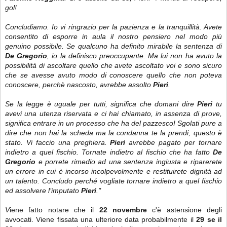
gol!
Concludiamo. Io vi ringrazio per la pazienza e la tranquillità. Avete
consentito di esporre in aula il nostro pensiero nel modo più
genuino possibile. Se qualcuno ha definito mirabile la sentenza di
De Gregorio
, io la definisco preoccupante. Ma lui non ha avuto la
possibilità di ascoltare quello che avete ascoltato voi e sono sicuro
che se avesse avuto modo di conoscere quello che non poteva
conoscere, perchè nascosto, avrebbe assolto
Pieri
.
Se la legge è uguale per tutti, significa che domani dire
Pieri
tu
avevi una utenza riservata e ci hai chiamato, in assenza di prove,
significa entrare in un processo che ha del pazzesco! Sgolati pure a
dire che non hai la scheda ma la condanna te la prendi, questo è
stato. Vi faccio una preghiera.
Pieri
avrebbe pagato per tornare
indietro a quel fischio. Tornate indietro al fischio che ha fatto
De
Gregorio
e porrete rimedio ad una sentenza ingiusta e riparerete
un errore in cui è incorso incolpevolmente e restituirete dignità ad
un talento. Concludo perché vogliate tornare indietro a quel fischio
ed assolvere l’imputato
Pieri
."
V
iene fatto notare che il
22 novembre
c'è astensione degli
avvocati. Viene fissata una ulteriore data probabilmente il
29 se il