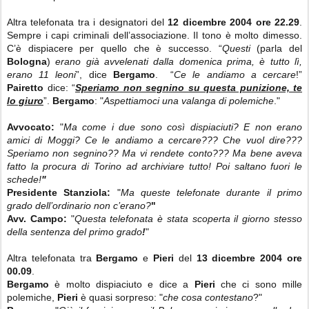
Altra telefonata tra i designatori del
12 dicembre 2004 ore 22.29
.
Sempre i capi criminali dell’associazione. Il tono è molto dimesso.
C’è dispiacere per quello che è successo. “
Questi
(parla del
Bologna
)
erano già avvelenati dalla domenica prima, è tutto lì,
erano 11 leoni
”, dice
Bergamo
. “
Ce le andiamo a cercare
!”
Pairetto
dice: “
Speriamo non segnino su questa punizione, te
lo giuro
”.
Bergamo
: "
Aspettiamoci una valanga di polemiche
."
Avvocato:
"
Ma come i due sono così dispiaciuti? E non erano
amici di Moggi? Ce le andiamo a cercare??? Che vuol dire???
Speriamo non segnino?? Ma vi rendete conto??? Ma bene aveva
fatto la procura di Torino ad archiviare tutto! Poi saltano fuori le
schede!
"
Presidente Stanziola:
"
Ma queste telefonate durante il primo
grado dell’ordinario non c’erano?
"
Avv. Campo:
"
Questa telefonata è stata scoperta il giorno stesso
della sentenza del primo grado
!
"
Altra telefonata tra
Bergamo
e
Pieri
del
13 dicembre 2004 ore
00.09
.
Bergamo
è molto dispiaciuto e dice a
Pieri
che ci sono mille
polemiche,
Pieri
è quasi sorpreso: "
che cosa contestano
?"