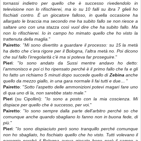
tornassi indietro per quello che è successo rivedendolo in
televisione non lo rifischierei, ma io su 10 falli su ibra 7 glieli ho
fischiati contro. È un giocatore falloso, in quella occasione ha
allargato le braccia ma secondo me ha subito fallo se non riesce a
saltare uno con una stazza così vuol dire che ha subito fallo. Ma
non lo rifischierei. Io in campo ho mimato quello che ho visto la
trattenuta della maglia.
"
Pairetto
: "
Mi sono divertito a guardare il processo: su 15 la metà
ha detto che c’era rigore per il Bologna, l’altra metà no. Poi dicono
che sul fallo l’irregolarità c’è ma si poteva far proseguire
."
Pieri
: "
Io sono andato da Sussi mentre andavo ho detto:
l’ammonisco e poi ci ho ripensato perché è il primo fallo che fa e gli
ho fatto un richiamo 5 minuti dopo succede quello di
Zebina
anche
quello da mezzo giallo, in una gara normale li fai tutti e due…
"
Pairetto
: "
Sotto l’aspetto delle ammonizioni potevi magari fare uno
di qua uno di la, non sarebbe stato male
."
Pieri
(su Cipollini): "
Io sono a posto con la mia coscienza
.
Mi
dispiace per quello che è successo, per vo
i."
Pairetto
: "
Io sono sempre dalla parte dell’arbitro perché so che
comunque anche quando sbagliano lo fanno non in buona fede, di
più
."
Pieri
: "
Io sono dispiaciuto però sono tranquillo perché comunque
non ho sbagliato, ho fischiato quello che ho visto. Tutti volevano il
pareggio perché il Bologna aveva giocato bene però il campo a