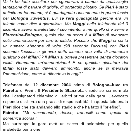
Ve le ho fatte ascoltare per sgombrare il campo da qualsivoglia
tentazione di parlare di griglie, di sorteggio pilotato. Se
Pieri
è stato
definito un fenomeno, si è guadagnato l’inserimento in prima fascia
per
Bologna
Juventus
. Lui se l’era guadagnata perché era un
talento come dice il giornalista. Ma
Moggi
nella telefonata del 3
dicembre aveva manifestato il suo intento: a me quello che serve è
Fiorentina-Bologna
, quello che mi serva è il
Milan
di avanzare
nelle ammonizioni per fare le diffide. Peccato che
Moggi
si senta
un numero abnorme di volte (98 secondo l'accusa) con
Pieri
secondo l’accusa e gli avrà detto almeno una volta di ammonire
qualcuno del
Milan
?? Il
Milan
si poteva presentare senza giocatori
validi. Nemmeno un’ammonizione! E se qualche giocatore del
Milan
fosse stato davvero ammonito, anche se si meritava
l’ammonizione, come lo difendevo io oggi
?"
Telefonata del
12 dicembre 2004
prima di
Bologna-Juve
tra
Pairetto
e
Pieri
. Il
Presidente Stanziola
chiede se sia normale
che i designatori chiamino gli arbitri prima della gara. L’avvocato
risponde di sì. Era una prassi di responsabilità. In questa telefonata
Pieri
dice che sta andando allo stadio e che ha fatto il "briefing".
Pairetto
: "
Mi raccomando, deciso, tranquilli come quella di
domenica scorsa
."
Ma purtroppo la gara avrà un sacco di polemiche per quella
maledetta punizione.