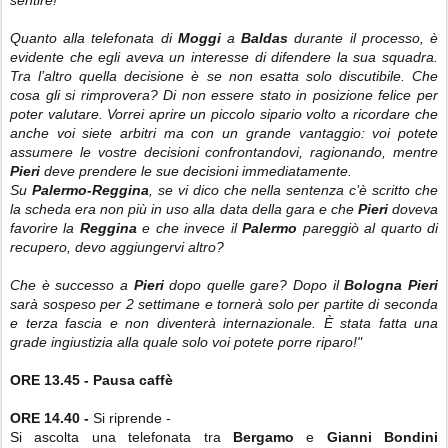
sentire!
Quanto alla telefonata di
Moggi
a
Baldas
durante il processo, è
evidente che egli aveva un interesse di difendere la sua squadra.
Tra l’altro quella decisione è se non esatta solo discutibile. Che
cosa gli si rimprovera? Di non essere stato in posizione felice per
poter valutare. Vorrei aprire un piccolo sipario volto a ricordare che
anche voi siete arbitri ma con un grande vantaggio: voi potete
assumere le vostre decisioni confrontandovi, ragionando, mentre
Pieri
deve prendere le sue decisioni immediatamente.
Su
Palermo-Reggina
, se vi dico che nella sentenza c’è scritto che
la scheda era non più in uso alla data della gara e che
Pieri
doveva
favorire la
Reggina
e che invece il
Palermo
pareggiò al quarto di
recupero, devo aggiungervi altro?
Che è successo a
Pieri
dopo quelle gare? Dopo il
Bologna
Pieri
sarà sospeso per 2 settimane e tornerà solo per partite di seconda
e terza fascia e non diventerà internazionale. È stata fatta una
grade ingiustizia alla quale solo voi potete porre riparo!"
ORE 13.45 - Pausa caffè
ORE 14.40 -
Si riprende -
Si ascolta una telefonata tra
Bergamo
e
Gianni Bondini