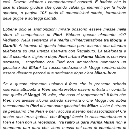
così. Dovete valutare i comportamenti concreti. E badate che lo
dice lo stesso giudice che quando valuta gli elementi per la frode
sportiva, a pagina 103 parla di ammonizioni mirate, formazione
delle griglie e sorteggi pilotati.
Ebbene solo le ammonizioni mirate possono essere messe nella
sfera di competenza di
Pieri
. Ebbene questo elemento c’è?
Vediamo. Nella sentenza vi è riferita un'intercettazione tra
Moggi
e
Garuffi
. Al termine di questa telefonata pare inserirsi una ulteriore
telefonata su una utenza riservata con Racalbuto. La telefonata è
del 3 dicembre. Il giorno dopo
Pieri
arbitra
Parma-Milan e,
con viva
sorpresa, scopriamo che Pieri non ammonisce nemmeno un
giocatore del
Milan
! La raccomandazione di Moggi sembrerebbe
essere rilevante perché due settimane dopo c’era
Milan-Juve
.
Se a questo elemento uniamo il fatto che la presenta scheda
riservata attribuita a
Pieri
sembrerebbe essere entrata in contatto
con quella di
Moggi
98 volte, che cosa ci rappresenta? Il fatto che
Pieri
non avesse alcuna scheda riservata o che Moggi non abbia
raccomandato
Pieri
di ammonire giocatori del
Milan
. Il che è strano
se pensiamo che
Pieri
è per l’accusa inserito nell’associazione! C’è
anche una terza ipotesi: che
Moggi
faccia la raccomandazione a
Pieri e Pieri non la recepisce. Tra l’altro la gara
Parma Milan
non è
nemmeno uan gara che viene messa nel capo di imputazione di