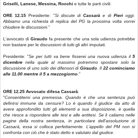
Griselli, Lanese, Messina, Rocchi
e tutte le parti civili.
ORE 12.15
Presidente: "
Si discute di
Cassarà
e di
Pieri
oggi.
Abbiamo una richiesta di replica del PG la prossima volta vorrei
chiudere le discussioni
."
L'avvocato di
Giraudo
fa presente che una sola udienza potrebbe
non bastare per le discussioni di tutti gli altri imputati.
Presidente: "
Se per tutti va bene fisserei una nuova udienza il
5
dicembre
nella quale al massimo potremmo spostare solo la
discussione di uno solo dei difensori di
Giraudo
. Il
22 cominciamo
alle 11.00 mentre il 5 a mezzogiorno
."
ORE 12.25
Avvocato difesa Cassarà
:
"
Consentitemi una premessa. Quando è che una sentenza può
definirsi immune da censure? Lo è quando il giudice da atto di
avere approfondito tutti gli elementi a sua disposizione, è quella
che riesce a rispondere alle tesi e alle antitesi. Se li caliamo nelle
pagine della nostra sentenza, in particolare dell’assoluzione di
Cassarà, essa si colloca perfettamente. L’appello del PM non si
confronta con ciò che è stato detto e valutato dal giudice.