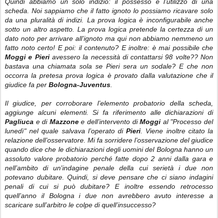
Quindi abbiamo un solo indizio: il possesso e l’utilizzo di una
scheda. Noi sappiamo che il fatto ignoto lo possiamo ricavare solo
da una pluralità di indizi. La prova logica è inconfigurabile anche
sotto un altro aspetto. La prova logica pretende la certezza di un
dato noto per arrivare all’ignoto ma qui non abbiamo nemmeno un
fatto noto certo! E poi: il contenuto? E inoltre: è mai possibile che
Moggi e Pieri
avessero la necessità di contattarsi 98 volte?? Non
bastava una chiamata sola se Pieri sera un sodale? E che non
occorra la pretesa prova logica è provato dalla valutazione che il
giudice fa per
Bologna-Juventus
.
Il giudice, per corroborare l’elemento probatorio della scheda,
aggiunge alcuni elementi. Si fa riferimento alle dichiarazioni di
Pagliuca
e di
Mazzone
e dell’intervento di
Moggi
al "Processo del
lunedì" nel quale salvava l’operato di
Pieri
. Viene inoltre citato la
relazione dell’osservatore. Mi fa sorridere l’osservazione del giudice
quando dice che le dichiarazioni degli uomini del Bologna hanno un
assoluto valore probatorio perché fatte dopo 2 anni dalla gara e
nell’ambito di un'indagine penale della cui serietà i due non
potevano dubitare. Quindi, si deve pensare che ci siano indagini
penali di cui si può dubitare? E inoltre essendo retrocesso
quell’anno il Bologna i due non avrebbero avuto interesse a
scaricare sull’arbitro le colpe di quell’insuccesso?