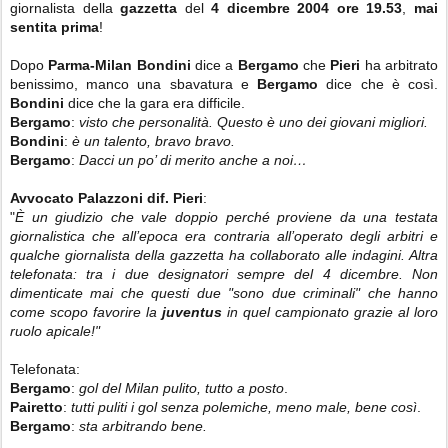
giornalista della
gazzetta
del
4 dicembre 2004 ore 19.53
,
mai
sentita prima
!
Dopo
Parma-Milan
Bondini
dice a
Bergamo
che
Pieri
ha arbitrato
benissimo, manco una sbavatura e
Bergamo
dice che è così.
Bondini
dice che la gara era difficile.
Bergamo
:
visto che personalità. Questo è uno dei giovani migliori.
Bondini
:
è un talento, bravo bravo.
Bergamo
:
Dacci un po’ di merito anche a noi…
Avvocato Palazzoni dif. Pieri
:
"
È un giudizio che vale doppio perché proviene da una testata
giornalistica che all’epoca era contraria all’operato degli arbitri e
qualche giornalista della gazzetta ha collaborato alle indagini. Altra
telefonata: tra i due designatori sempre del 4 dicembre. Non
dimenticate mai che questi due "sono due criminali" che hanno
come scopo favorire la
juventus
in quel campionato grazie al loro
ruolo apicale!"
Telefonata:
Bergamo
:
gol del Milan pulito, tutto a posto
.
Pairetto
:
tutti puliti i gol senza polemiche, meno male, bene così
.
Bergamo
:
sta arbitrando bene.