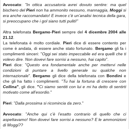
Avvocato
:
"In ottica accusatoria avrei dovuto sentire: ma quel
bischero del
Pieri
non ha ammonito nessuno, mannaggia,
Moggi
si
era anche raccomandato! E invece c’è un’analisi tecnica della gara,
si preoccupano che i gol siano tutti puliti!"
Altra telefonata
Bergamo
-
Pieri
sempre del
4 dicembre 2004 alle
21.12
.
La telefonata è molto cordiale.
Pieri
dice di essere contento per
come è andata, di essere anche stato fortunato.
Bergamo
gli fa i
complimenti sinceri: "
Oggi sei stato impeccabile ed era quelli che ti
volevo dire. Non dovevi fare sorrisi a nessuno, hai capito
".
Pieri
dice: "
Questo era fondamentale anche per mettervi nelle
condizioni di puntare a livello generale su qualche non
internazionale
".
Bergamo
gli dice della telefonata con
Bondini
e
che gli ha fatto i complimenti. "
Tu hai la fortuna di crescere con
Collina
"
, gli dice.
"
Ci siamo sentiti con lui e mi ha detto di sentirti
motivato come all’esordio
."
Pieri
: "
Dalla prossima si ricomincia da zero
."
Avvocato
: "
Anche qui c’è l’esatto contrario di quello che ci
aspettavamo! Non dovevi fare sorrisi a nessuno? E le ammonizioni
di Moggi??