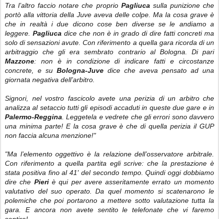
Tra l’altro faccio notare che proprio
Pagliuca
sulla punizione che
portò alla vittoria della Juve aveva delle colpe. Ma la cosa grave è
che in realtà i due dicono cose ben diverse se le andiamo a
leggere.
Pagliuca
dice che non è in grado di dire fatti concreti ma
solo di sensazioni avute. Con riferimento a quella gara ricorda di un
arbitraggio che gli era sembrato contrario al Bologna. Di pari
Mazzone
: non è in condizione di indicare fatti e circostanze
concrete, e su
Bologna-Juve
dice che aveva pensato ad una
giornata negativa dell’arbitro.
Signori, nel vostro fascicolo avete una perizia di un arbitro che
analizza al setaccio tutti gli episodi accaduti in queste due gare e in
Palermo-Reggina
. Leggetela e vedrete che gli errori sono davvero
una minima parte! E la cosa grave è che di quella perizia il GUP
non faccia alcuna menzione!"
"Ma l’elemento oggettivo è la relazione dell’osservatore arbitrale.
Con riferimento a quella partita egli scrive: che la prestazione è
stata positiva fino al 41' del secondo tempo. Quindi oggi dobbiamo
dire che
Pieri
è qui per avere asseritamente errato un momento
valutativo del suo operato. Da quel momento si scatenarono le
polemiche che poi portarono a mettere sotto valutazione tutta la
gara. E ancora non avete sentito le telefonate che vi faremo