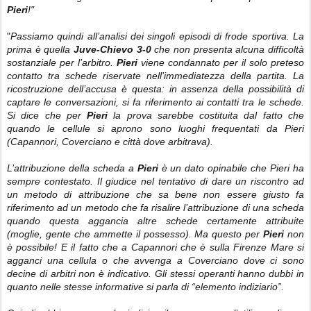
Pieri
!"
"
Passiamo quindi all’analisi dei singoli episodi di frode sportiva. La
prima è quella
Juve-Chievo 3-0
che non presenta alcuna difficoltà
sostanziale per l’arbitro.
Pieri
viene condannato per il solo preteso
contatto tra schede riservate nell’immediatezza della partita. La
ricostruzione dell’accusa è questa: in assenza della possibilità di
captare le conversazioni, si fa riferimento ai contatti tra le schede.
Si dice che per
Pieri
la prova sarebbe costituita dal fatto che
quando le cellule si aprono sono luoghi frequentati da Pieri
(Capannori, Coverciano e città dove arbitrava).
L’attribuzione della scheda a
Pieri
è un dato opinabile che Pieri ha
sempre contestato. Il giudice nel tentativo di dare un riscontro ad
un metodo di attribuzione che sa bene non essere giusto fa
riferimento ad un metodo che fa risalire l’attribuzione di una scheda
quando questa aggancia altre schede certamente attribuite
(moglie, gente che ammette il possesso). Ma questo per
Pieri
non
è possibile! E il fatto che a Capannori che è sulla Firenze Mare si
agganci una cellula o che avvenga a Coverciano dove ci sono
decine di arbitri non è indicativo. Gli stessi operanti hanno dubbi in
quanto nelle stesse informative si parla di “elemento indiziario”.