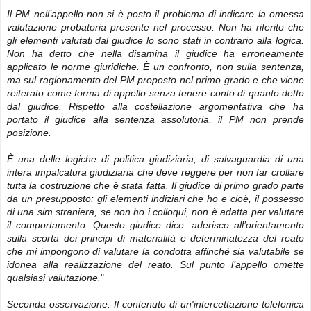
Il PM nell’appello non si è posto il problema di indicare la omessa
valutazione probatoria presente nel processo. Non ha riferito che
gli elementi valutati dal giudice lo sono stati in contrario alla logica.
Non ha detto che nella disamina il giudice ha erroneamente
applicato le norme giuridiche. È un confronto, non sulla sentenza,
ma sul ragionamento del PM proposto nel primo grado e che viene
reiterato come forma di appello senza tenere conto di quanto detto
dal giudice. Rispetto alla costellazione argomentativa che ha
portato il giudice alla sentenza assolutoria, il PM non prende
posizione.
È una delle logiche di politica giudiziaria, di salvaguardia di una
intera impalcatura giudiziaria che deve reggere per non far crollare
tutta la costruzione che è stata fatta. Il giudice di primo grado parte
da un presupposto: gli elementi indiziari che ho e cioè, il possesso
di una sim straniera, se non ho i colloqui, non è adatta per valutare
il comportamento. Questo giudice dice: aderisco all’orientamento
sulla scorta dei principi di materialità e determinatezza del reato
che mi impongono di valutare la condotta affinché sia valutabile se
idonea alla realizzazione del reato. Sul punto l’appello omette
qualsiasi valutazione.
"
Seconda osservazione. Il contenuto di un'intercettazione telefonica