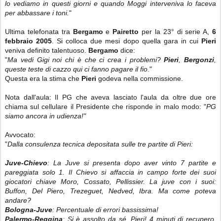
lo vediamo in questi giorni e quando Moggi interveniva lo faceva
per abbassare i toni.
"
Ultima telefonata tra
Bergamo
e
Pairetto
per la 23° di serie A,
6
febbraio 2005
. Si colloca due mesi dopo quella gara in cui
Pieri
veniva definito talentuoso.
Bergamo
dice:
"
Ma vedi Gigi noi chi è che ci crea i problemi?
Pieri
,
Bergonzi
,
queste teste di cazzo qui ci fanno pagare il fio
."
Questa era la stima che
Pieri
godeva nella commissione.
Nota dall'aula: Il PG che aveva lasciato l'aula da oltre due ore
chiama sul cellulare il Presidente che risponde in malo modo: "
PG
siamo ancora in udienza!"
Avvocato:
"
Dalla consulenza tecnica depositata sulle tre partite di Pieri:
Juve-Chievo
: La Juve si presenta dopo aver vinto 7 partite e
pareggiata solo 1. Il Chievo si affaccia in campo forte dei suoi
giocatori chiave Moro, Cossato, Pellissier. La juve con i suoi:
Buffon, Del Piero, Trezeguet, Nedved, Ibra. Ma come poteva
andare?
Bologna-Juve
: Percentuale di errori bassissima!
Palermo-Reggina
: Si è assolto da sé, Pieri! 4 minuti di recupero,