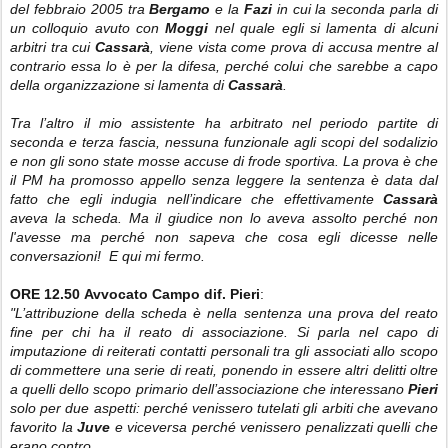
del febbraio 2005 tra
Bergamo
e la
Fazi
in cui la seconda parla di
un colloquio avuto con
Moggi
nel quale egli si lamenta di alcuni
arbitri tra cui
Cassarà
, viene vista come prova di accusa mentre al
contrario essa lo è per la difesa, perché colui che sarebbe a capo
della organizzazione si lamenta di
Cassarà
.
Tra l’altro il mio assistente ha arbitrato nel periodo partite di
seconda e terza fascia, nessuna funzionale agli scopi del sodalizio
e non gli sono state mosse accuse di frode sportiva. La prova è che
il PM ha promosso appello senza leggere la sentenza è data dal
fatto che egli indugia nell’indicare che effettivamente
Cassarà
aveva la scheda. Ma il giudice non lo aveva assolto perché non
l'avesse ma perché non sapeva che cosa egli dicesse nelle
conversazioni! E qui mi fermo.
ORE 12.50
Avvocato Campo dif. Pieri
:
"L’attribuzione della scheda è nella sentenza una prova del reato
fine per chi ha il reato di associazione. Si parla nel capo di
imputazione di reiterati contatti personali tra gli associati allo scopo
di commettere una serie di reati, ponendo in essere altri delitti oltre
a quelli dello scopo primario dell’associazione che interessano
Pieri
solo per due aspetti: perché venissero tutelati gli arbiti che avevano
favorito la
Juve
e viceversa perché venissero penalizzati quelli che
erano contro.