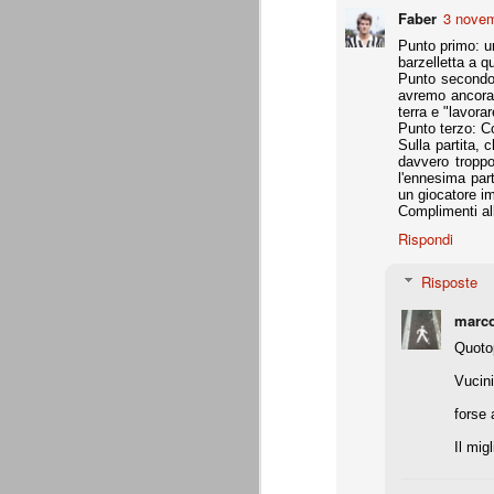
Daniele Rugani
JUL
Faber
3 novem
14
A fine mese (29 luglio) compirà 21 a
Punto primo: u
Daniele Rugani. Difensore centrale,
barzelletta a q
per la chiusura pulita, bravo nel disimpeg
Punto secondo:
avremo ancora d
terra e "lavorar
È tempo di cessioni
JUL
Punto terzo: Co
7
Marotta è stato chiaro: l'obbiettivo
Sulla partita,
rimpiazzare immediatamente le par
davvero troppo
che aveva dato molto in questi 4 anni. L
l'ennesima part
Sassuolo per Berardi e il riscatto di Per
un giocatore i
giocatori di prospettiva.
Complimenti all
Rispondi
L'esercito dei prestiti
JUN
26
Giovedì 25 giugno 2015 si è conclu
Risposte
(comproprietà). Martedì 30 giugno è
l'apertura delle buste chiuse, in assenza 
marc
La Juventus ha comunque già risolto tutt
Quotop
Vucini
Generare utili dal nulla
JUN
fors
25
Ad oggi, Zaza è ancora un giocato
dovesse venire alla Juventus, pren
Il mig
Gabbiadini (al Napoli), finora ci hanno r
per merito loro, ma per merito di quel Be
voler apprezzare ancora appieno l'operat