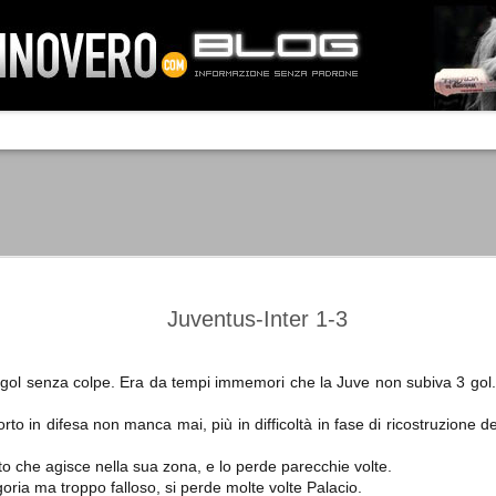
IA NEMO TENETUR
Mass-media feroci, sentimento popola
processo. Una vera e propria mattanza
veniva travolto, annichilito dal furore
 chi conosce il latino, questa frase
che, fin dai primi attimi, sembrò a se
fare imprese impossibili.
Un gruppo di persone, spronato dalla r
ornate dell’estate 2006, sembrava
lavorare sul web per cercare di argin
ificare il corso degli eventi che si
condannando irreversibilmente.
Juventus-Inter 1-3
gol senza colpe. Era da tempi immemori che la Juve non subiva 3 gol.
Manchester City -
Juventus - Chievo 1-1
SEP
SEP
rto in difesa non manca mai, più in difficoltà in fase di ricostruzione d
Juventus 1-2
15
12
La Juventus esce con un
misero punto dallo Juventus
La Juventus trionfa a
to che agisce nella sua zona, e lo perde parecchie volte.
Stadium, accentuando una crisi
Manchester conquistandosi tre
goria ma troppo falloso, si perde molte volte Palacio.
che sembra non avere fine.