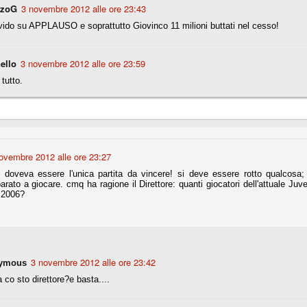
nzoG
3 novembre 2012 alle ore 23:43
ido su APPLAUSO e soprattutto Giovinco 11 milioni buttati nel cesso!
Comproprietà - Capitolo finale
UN
18
Finita un'altra stagione di trionfi, è tempo ora per la Juve di
ello
3 novembre 2012 alle ore 23:59
mettersi tutto alle spalle e di organizzare il mercato per la
rossima stagione.
tutto.
e anni fa il calcio italiano ha deciso di adeguarsi al resto d’Europa e
 estinguere definitivamente la pratica delle comproprietà. Per
evolare le società, la FIGC aveva dato inizialmente un anno di tempo,
lvo poi decidere di concedere una proroga fino a giugno 2015.
ovembre 2012 alle ore 23:27
 doveva essere l'unica partita da vincere! si deve essere rotto qualcosa; 
rato a giocare. cmq ha ragione il Direttore: quanti giocatori dell'attuale Juv
 2006?
rdinaria
mo orgogliosi di un gruppo (società, dirigenti, staff tecnico, squadra)
spacciato. Una squadra che ha saputo cambiare guida tecnica, staff,
li di gioco, interpreti, mentalità in campo... riproponendosi sempre e
3 novembre 2012 alle ore 23:42
ymous
2014/15:
 co sto direttore?e basta....
 ai rigori).