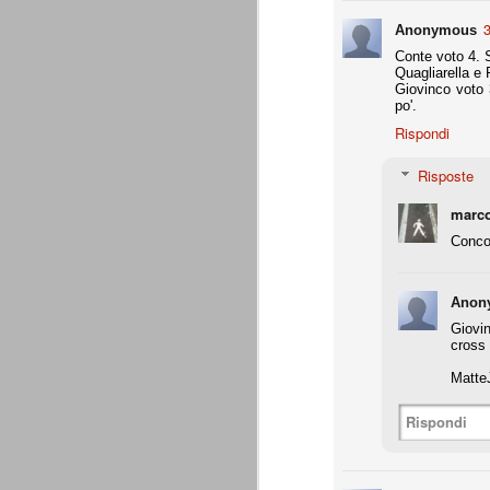
- coppa Italia: elim. quarti finale
Anonymous
Conte voto 4. S
- Europa League: elim. gironi (senza scon
Quagliarella e
Giovinco voto 3
all.
Supercoppa italiana: Juventu
AUG
po'.
8
La Juventus vince la sua settima Su
Rispondi
questa competizione. Staccato anche
Risposte
Una prova di forza che aiuta indubbiament
amichevoli estive.
marc
Un bosniaco e un croato
AUG
Concor
7
Ci sono un bosniaco e un croato... 
sono un bosniaco e un croato... no
un bosniaco e un croato... Hanno la stess
Anon
Giocavano entrambi in squadre importanti e
bosniaco è considerato un top player.
Giovin
cross 
Motivazioni senza motivazi
JUL
Matte
29
Precisiamo che ad essere state pubb
Giraudo e agli altri imputati che ave
Rispondi
Precisiamo inoltre che non ci interessan
dell'avvocato Catalanotti, prontamente ri
oro colato.