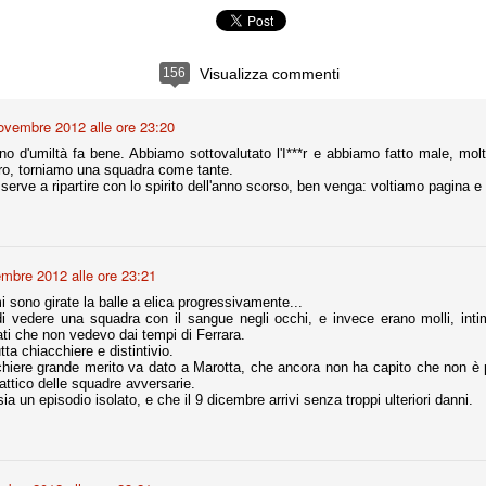
ce solo a 10 minuti dalla fine, dopo essere rimasta in 10 uomini.
156
Visualizza commenti
no regalato un'urna non facile alle italiane, specialmente alla Juventus,
 girone forse più avvincente:
ovembre 2012 alle ore 23:20
 Shakhtar Donetsk (Ucr), Malmoe (Sve)
no d'umiltà fa bene. Abbiamo sottovalutato l'I***r e abbiamo fatto male, mo
ter Utd (Ing), Cska Mosca (Rus), Wolfsburg (Ger).
ro, torniamo una squadra come tante.
 serve a ripartire con lo spirito dell'anno scorso, ben venga: voltiamo pagina 
 (Spa), Galatasaray (Tur), Astana (Kaz).
izzico di sfortuna. Partita sbagliata come impostazione, a cominciare
mbre 2012 alle ore 23:21
e con la gestione della stessa. Può succedere. Oggi anche Allegri ha
 lo abbia capito. Quindi, niente drammi e vediamo di imparare in
mi sono girate la balle a elica progressivamente...
passo falso, o c'è qualcosa di più?
i vedere una squadra con il sangue negli occhi, e invece erano molli, intim
ti che non vedevo dai tempi di Ferrara.
ta chiacchiere e distintivio.
chiere grande merito va dato a Marotta, che ancora non ha capito che non è
attico delle squadre avversarie.
a un episodio isolato, e che il 9 dicembre arrivi senza troppi ulteriori danni.
i
ositivo della sentenza di primo grado del processo sportivo
mmesse.