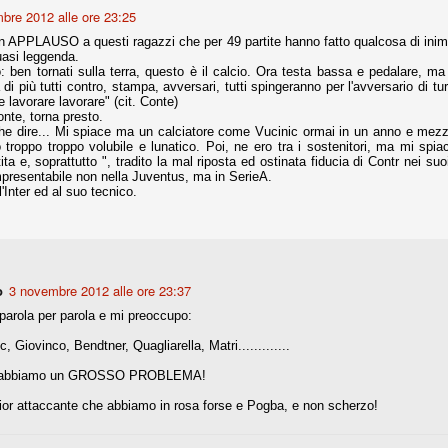
bre 2012 alle ore 23:25
nni uno fra i maggiori talenti del calcio italiano della sua generazione,
n APPLAUSO a questi ragazzi che per 49 partite hanno fatto qualcosa di ini
 bravo nell'anticipo, bravo in marcatura, bravo nello scegliere il tempo
uasi leggenda.
no, bravo nell'avanzare palla al piede, bravo nei colpi di testa. Bravo.
 ben tornati sulla terra, questo è il calcio. Ora testa bassa e pedalare, m
i più tutti contro, stampa, avversari, tutti spingeranno per l'avversario di tu
e lavorare lavorare" (cit. Conte)
nte, torna presto.
 della Juventus era fare mercato e farlo subito, anche al fine di
 che dire... Mi spiace ma un calciatore come Vucinic ormai in un anno e mez
tenze annunciate di Tevez e Pirlo, svecchiando al contempo una rosa
 troppo troppo volubile e lunatico. Poi, ne ero tra i sostenitori, ma mi spi
'acquisto di Rugani, Dybala e Zaza, il gentleman agreement con il
ita e, soprattutto ", tradito la mal riposta ed ostinata fiducia di Contr nei su
eyra sono tutte mosse che puntano a ringiovanire la rosa affidandosi a
mpresentabile non nella Juventus, ma in SerieA.
'Inter ed al suo tecnico.
sa per la Juventus l'epoca degli accordi di compartecipazione
 la data finale, data nella quale quella forma contrattuale (con
di accordo) dovrà scomparire dal calcio italiano.
o
3 novembre 2012 alle ore 23:37
i gli accordi di compartecipazione ancora in essere.
arola per parola e mi preoccupo:
c, Giovinco, Bendtner, Quagliarella, Matri.............
e abbiamo un GROSSO PROBLEMA!
re del Sassuolo, così come Berardi (ora al 100%). Se uno dei due
deremo atto di quanto costerà. Di certo, quei due giocatori, insieme a
lior attaccante che abbiamo in rosa forse e Pogba, e non scherzo!
eso parecchio. Non sul piano sportivo, ma su quello finanziario. E non
ppe Marotta del quale una parte della tifoseria juventina sembra non
o.