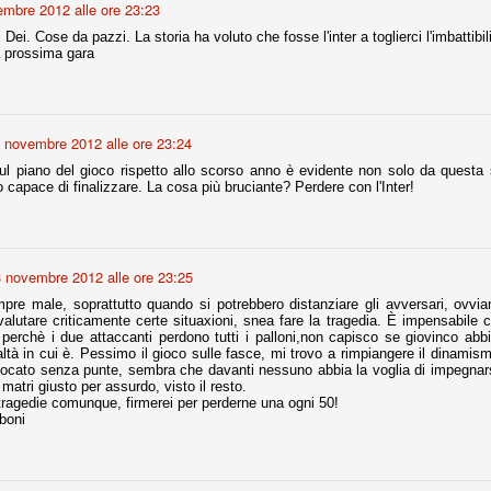
embre 2012 alle ore 23:23
Dei. Cose da pazzi. La storia ha voluto che fosse l'inter a toglierci l'imbattibili
 prossima gara
r quello che è: un allenamento in vista della stagione, una ghiotta
tere preziosi minuti nelle gambe. E chi sabato era allo stadio a San
e.
e A
 novembre 2012 alle ore 23:24
e delle liste.
sul piano del gioco rispetto allo scorso anno è evidente non solo da questa
llo capace di finalizzare. La cosa più bruciante? Perdere con l'Inter!
nua di ammortamento + ingaggio lordo annuo. La somma della potenza
perare il 70 % del fatturato al netto delle plusvalenze (vedi regole del
3 novembre 2012 alle ore 23:25
pre male, soprattutto quando si potrebbero distanziare gli avversari, ovvi
alutare criticamente certe situaxioni, snea fare la tragedia. È impensabile c
del fatturato 2014/15, che dovrebbe comunque essere intorno ai 320
 perchè i due attaccanti perdono tutti i palloni,non capisco se giovinco abb
o 2015/16, esercizio appena iniziato.
altà in cui è. Pessimo il gioco sulle fasce, mi trovo a rimpiangere il dinamis
ocato senza punte, sembra che davanti nessuno abbia la voglia di impegnars
 matri giusto per assurdo, visto il resto.
ragedie comunque, firmerei per perderne una ogni 50!
mercato si valuta alla fine, a inizio settembre. Fermo restando che poi
boni
glio, sono già arrivati Rugani, Dybala, Khedira, Mandzukic, Neto, Zaza.
ez, Ogbonna, forse Vidal. Il mercato i nostri dirigenti hanno dimostrato
o fare meglio di noi tifosi.