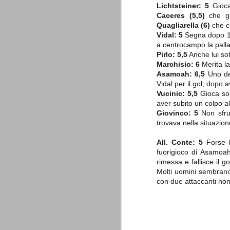
è finita.
Lichtsteiner: 5
Gioca 
Caceres (5,5)
che gio
Quando abbiamo messo on line
questo sito la nostra squadra del
Quagliarella (6)
che cr
cuore stava vivendo il suo periodo
Vidal: 5
Segna dopo 18"
più buio, annichilita nel suo
a centrocampo la palla 
prestigio e guidata in modo da non
dare molte speranze di un futuro
Pirlo: 5,5
Anche lui sot
migliore.
Marchisio: 6
Merita la 
Asamoah: 6,5
Uno dei
Vidal per il gol, dopo a
Vucinic: 5,5
Gioca sol
aver subito un colpo a
Giovinco: 5
Non sfrut
trovava nella situazione
All. Conte: 5
Forse l
fuorigioco di Asamoah
La Juve meno italiana
SEP
rimessa e fallisce il g
8
Sulle implicazioni anche finanziarie
Molti uomini sembrano 
relativi criteri di compilazione), 
con due attaccanti non 
7 (alcuni dei quali utilizzati poco o nulla
che sono italiani invece solo 2 dei 10 nuov
Roma - Juventus 2-1
AUG
30
La Juventus rimedia una sonora bat