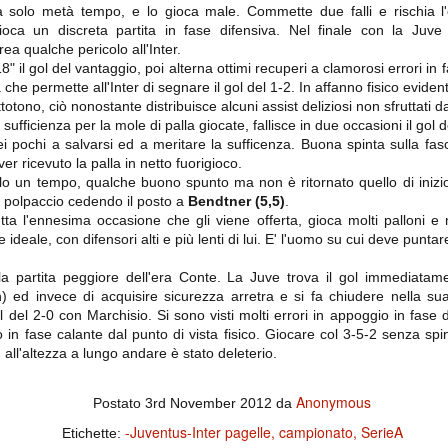
importantissimi punti per la
solo metà tempo, e lo gioca male. Commette due falli e rischia l'e
Nonostante il gol fortunoso del
qualificazione e mettendosi alle
Chievo, la sensazione netta è che
ca un discreta partita in fase difensiva. Nel finale con la Juve
spalle le brutte prestazioni del
la matassa sia molto, molto lunga
campionato. Dopo un primo tempo
ea qualche pericolo all'Inter.
e difficile da sbrogliare.
di sofferenza gli uomini di Allegri
 il gol del vantaggio, poi alterna ottimi recuperi a clamorosi errori in 
hanno saputo reagire al gol
che permette all'Inter di segnare il gol del 1-2. In affanno fisico eviden
fortunoso (e non molto regolare)
totono, ciò nonostante distribuisce alcuni assist deliziosi non sfruttati 
segnato dagli inglesi e a portare a
casa il bottino intero.
sufficienza per la mole di palla giocate, fallisce in due occasioni il gol d
 pochi a salvarsi ed a meritare la sufficenza. Buona spinta sulla fasci
ver ricevuto la palla in netto fuorigioco.
o un tempo, qualche buono spunto ma non è ritornato quello di iniz
l polpaccio cedendo il posto a
Bendtner (5,5)
.
ta l'ennesima occasione che gli viene offerta, gioca molti palloni e m
 ideale, con difensori alti e più lenti di lui. E' l'uomo su cui deve punta
a partita peggiore dell'era Conte. La Juve trova il gol immediatame
) ed invece di acquisire sicurezza arretra e si fa chiudere nella s
ol del 2-0 con Marchisio. Si sono visti molti errori in appoggio in fase 
 delle operazioni di calciomercato, oltre che sulle liste Uefa e serie A (e
in fase calante dal punto di vista fisico. Giocare col 3-5-2 senza spi
abbiamo già pubblicato un pezzo dedicato pochi giorni fa. Ricordiamo che
all'altezza a lungo andare è stato deleterio.
) dei 12 giocatori usciti nella sessione di calciomercato sono italiani, e
i giocatori arrivati.
Anonymous
Postato
3rd November 2012
da
-Juventus-Inter pagelle
campionato
SerieA
Etichette:
osta all'Olimpico. Una squadra che per i primi 75 minuti non ha