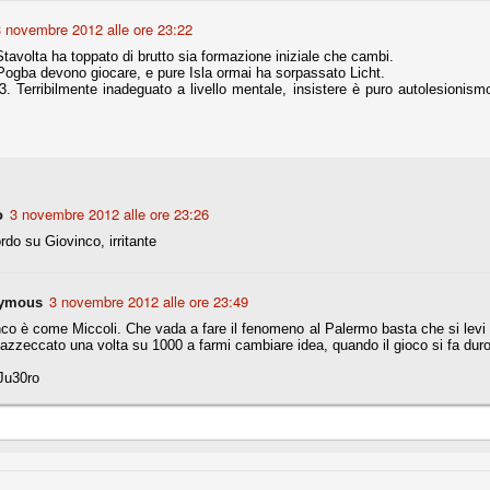
3 novembre 2012 alle ore 23:22
tavolta ha toppato di brutto sia formazione iniziale che cambi.
fitte)
 Pogba devono giocare, e pure Isla ormai ha sorpassato Licht.
. Terribilmente inadeguato a livello mentale, insistere è puro autolesionismo
s - Lazio 2-0
percoppa italiana, diventando così la squadra più titolata in Italia in
 il Milan (a meno di classifiche e tabelle "galliane"), fermo a quota 6.
e i bianconeri a trovare una certa unità dopo le prime deludenti
o
3 novembre 2012 alle ore 23:26
do su Giovinco, irritante
no, non è una barzelletta. O forse sì, fate voi, ma non fa ridere. Ci
, non è una storiaccia legata alla ex Jugoslavia. Dicevamo che ci sono
a età (29 anni), e sono fisicamente simili, entrambi grandi e grossi.
3 novembre 2012 alle ore 23:49
ymous
uropee, e tutti e due sono appena arrivati a giocare in Italia. Il
co è come Miccoli. Che vada a fare il fenomeno al Palermo basta che si levi 
azzeccato una volta su 1000 a farmi cambiare idea, quando il gioco si fa dur
one
Ju30ro
licate finora sono le motivazioni del giudizio di Cassazione relativo a
vano scelto di farsi giudicare con il rito abbreviato.
o, e quindi non le commenteremo, le considerazioni (di parte)
prese dalla maggior parte dei media (chissà perché...), come fossero