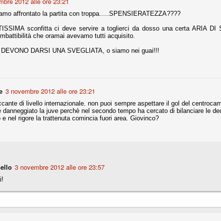
mbre 2012 alle ore 23:21
la polemica sviluppatasi in questi giorni, soprattutto fra tifosi
amo affrontato la partita con troppa.....SPENSIERATEZZA????
io che ognuno tiri l'acqua al suo mulino e difenda strenuamente il
 presenza o dell'assenza di prove. Ci interessa invece altro.
SSIMA sconfitta ci deve servire a toglierci da dosso una certa ARIA DI
mbattibilità che oramai avevamo tutti acquisito.
Teramo, l'ingiustizia sportiva
UG
tri DEVONO DARSI UNA SVEGLIATA, o siamo nei guai!!!
17
Nei giorni scorsi abbiamo ricevuto alcuni messaggi di amici
teramani, che ci chiedevano spazio per la loro vicenda, al limite
ll'incredibile. Ce ne occupiamo volentieri.
po le incongruenze emerse negli scorsi anni nello scandalo del
3 novembre 2012 alle ore 23:21
alcioscommesse, con le assurde accuse a Pepe e Bonucci, e la
e
radossale situazione di Conte, oltre ai tanti altri tirati in ballo solo da
ante di livello internazionale. non puoi sempre aspettare il gol del centrocam
stimonianze di terze parti (senza riscontri oggettivi), ora si punta il dito
 danneggiato la juve perchè nel secondo tempo ha cercato di bilanciare le d
ntro il Teramo.
e nel rigore la trattenuta comincia fuori area. Giovinco?
ta
-Marotta ha conseguito il suo ottavo successo nelle 19 competizioni
ello
3 novembre 2012 alle ore 23:57
torie e tre secondi posti in 19 competizioni: risultati impressionanti, da
i!
guida, negli ultimi 13 mesi, sono stati ottenuti (in 5 competizioni) 3