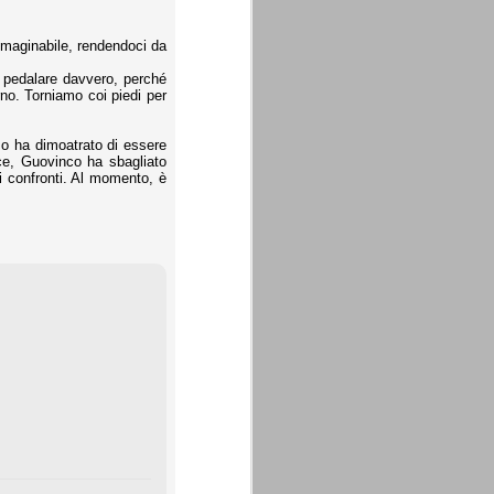
mmaginabile, rendendoci da
a pedalare davvero, perché
rno. Torniamo coi piedi per
zo ha dimoatrato di essere
ace, Guovinco ha sbagliato
oi confronti. Al momento, è