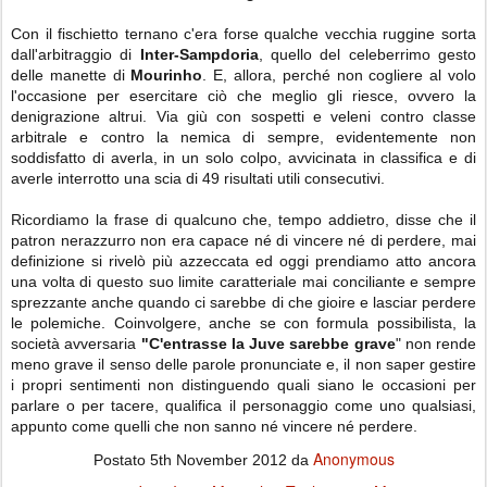
Con il fischietto ternano c'era forse qualche vecchia ruggine sorta
dall'arbitraggio di
Inter-Sampdoria
, quello del celeberrimo gesto
delle manette di
Mourinho
. E, allora, perché non cogliere al volo
l'occasione per esercitare ciò che meglio gli riesce, ovvero la
denigrazione altrui. Via giù con sospetti e veleni contro classe
arbitrale e contro la nemica di sempre, evidentemente non
soddisfatto di averla, in un solo colpo, avvicinata in classifica e di
averle interrotto una scia di 49 risultati utili consecutivi.
Ricordiamo la frase di qualcuno che, tempo addietro, disse che il
patron nerazzurro non era capace né di vincere né di perdere, mai
definizione si rivelò più azzeccata ed oggi prendiamo atto ancora
una volta di questo suo limite caratteriale mai conciliante e sempre
sprezzante anche quando ci sarebbe di che gioire e lasciar perdere
le polemiche. Coinvolgere, anche se con formula possibilista, la
società avversaria
"
C'entrasse la Juve sarebbe grave
" non rende
meno grave il senso delle parole pronunciate e, il non saper gestire
i propri sentimenti non distinguendo quali siano le occasioni per
parlare o per tacere, qualifica il personaggio come uno qualsiasi,
appunto come quelli che non sanno né vincere né perdere.
Anonymous
Postato
5th November 2012
da