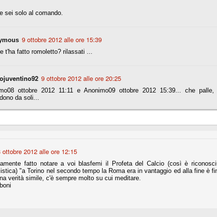
e sei solo al comando.
fitte)
9 ottobre 2012 alle ore 15:39
ymous
s - Lazio 2-0
 t'ha fatto romoletto? rilassati ...
percoppa italiana, diventando così la squadra più titolata in Italia in
 il Milan (a meno di classifiche e tabelle "galliane"), fermo a quota 6.
ojuventino92
9 ottobre 2012 alle ore 20:25
e i bianconeri a trovare una certa unità dopo le prime deludenti
mo08 ottobre 2012 11:11 e Anonimo09 ottobre 2012 15:39... che palle, 
dono da soli...
no, non è una barzelletta. O forse sì, fate voi, ma non fa ridere. Ci
, non è una storiaccia legata alla ex Jugoslavia. Dicevamo che ci sono
a età (29 anni), e sono fisicamente simili, entrambi grandi e grossi.
uropee, e tutti e due sono appena arrivati a giocare in Italia. Il
 ottobre 2012 alle ore 12:15
mente fatto notare a voi blasfemi il Profeta del Calcio (così è riconosciuto
one
listica) "a Torino nel secondo tempo la Roma era in vantaggio ed alla fine è fi
licate finora sono le motivazioni del giudizio di Cassazione relativo a
na verità simile, c'è sempre molto su cui meditare.
vano scelto di farsi giudicare con il rito abbreviato.
boni
o, e quindi non le commenteremo, le considerazioni (di parte)
prese dalla maggior parte dei media (chissà perché...), come fossero