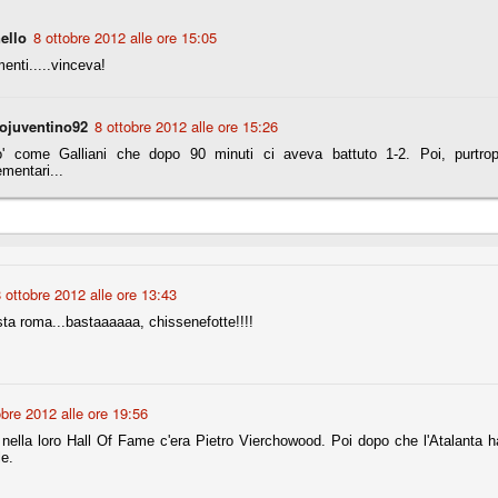
ello
8 ottobre 2012 alle ore 15:05
r quello che è: un allenamento in vista della stagione, una ghiotta
nti.....vinceva!
tere preziosi minuti nelle gambe. E chi sabato era allo stadio a San
e.
ojuventino92
8 ottobre 2012 alle ore 15:26
e A
' come Galliani che dopo 90 minuti ci aveva battuto 1-2. Poi, purtrop
e delle liste.
mentari...
nua di ammortamento + ingaggio lordo annuo. La somma della potenza
perare il 70 % del fatturato al netto delle plusvalenze (vedi regole del
 ottobre 2012 alle ore 13:43
ta roma...bastaaaaaa, chissenefotte!!!!
del fatturato 2014/15, che dovrebbe comunque essere intorno ai 320
o 2015/16, esercizio appena iniziato.
obre 2012 alle ore 19:56
mercato si valuta alla fine, a inizio settembre. Fermo restando che poi
glio, sono già arrivati Rugani, Dybala, Khedira, Mandzukic, Neto, Zaza.
 nella loro Hall Of Fame c'era Pietro Vierchowood. Poi dopo che l'Atalanta h
ez, Ogbonna, forse Vidal. Il mercato i nostri dirigenti hanno dimostrato
e.
o fare meglio di noi tifosi.