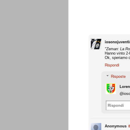
combinato un granché, ritrova la lu
Champions League 2015/16
AUG
28
I sorteggi di giovedì 27 Agosto han
che, a detta di tutti, è capitata nel
Gruppo A: Psg (Fra), Real Madrid (Spa),
iosonojuvent
Gruppo B: Psv Eindhoven (Ola), Manches
"Zeman: La Rom
Hanno vinto 2-
Gruppo C: Benfica (Por), Atletico Madrid
Ok, speriamo ch
Rispondi
Juventus - Udinese 0-1
AUG
23
Sconfitta meritata, anche con un p
Risposte
dalle scelte iniziali per continuar
sbagliato davvero molto. Siamo certi che
fretta. Che ne pensate voi? Un semplice 
Lore
@ioson
Nel frattempo, le nostre pagelle:
Buffon s.v.
Rispondi
La legge è disuguale per tutt
AUG
20
È di oggi la pubblicazione del disp
8
sull'ennesimo ramo del calciosco
Anonymous