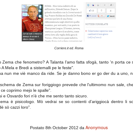
importantissimi punti per la
Nonostante il gol fortunoso del
qualificazione e mettendosi alle
Chievo, la sensazione netta è che
spalle le brutte prestazioni del
la matassa sia molto, molto lunga
campionato. Dopo un primo tempo
e difficile da sbrogliare.
di sofferenza gli uomini di Allegri
hanno saputo reagire al gol
fortunoso (e non molto regolare)
segnato dagli inglesi e a portare a
casa il bottino intero.
Corriere.it ed. Roma
to Zema che fenometro? A Talanta l'amo fatta sfogà, tanto 'n porta ce
 A Mela e Bredi a sistemalli pe le feste".
ma nun me viè manco da ride. Se je danno bono er go der du a uno, n
schema de Zema sur foriggiogo prevede che l'ultimomo nun sale, che t
 ce coprimo mejo le spalle".
si e Osvardo fori n'è che me sento tanto sicuro.
 delle operazioni di calciomercato, oltre che sulle liste Uefa e serie A (e
ema è pisicologo. Mò vedrai se so contenti d'ariggiocà dentro li s
abbiamo già pubblicato un pezzo dedicato pochi giorni fa. Ricordiamo che
è sò cazzi loro".
) dei 12 giocatori usciti nella sessione di calciomercato sono italiani, e
i giocatori arrivati.
Anonymous
Postato
8th October 2012
da
osta all'Olimpico. Una squadra che per i primi 75 minuti non ha