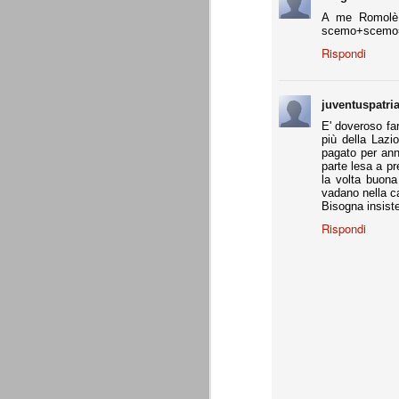
Da agosto 2012 a giugno 2015.
A me Romolè 
scemo+scemo
Rispondi
J
p
juventuspatri
E' doveroso fa
Du
più della Lazio
di
pagato per ann
ag
parte lesa a pr
sa
la volta buon
vadano nella c
Bisogna insister
Rispondi
Grazie, Juve. Stagione strao
JUN
7
Siamo orgogliosi di voi. Grazie. Sia
che a metà luglio veniva dato per 
preparazione, metodi di allenamento, modu
comunque come vincente.
4 competizioni disputate nella stagione 
- Supercoppa italiana: 2° posto (persa solo