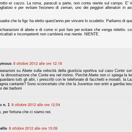
rotto er cazzo. La roma, paraculi a parte, non conta niente sul campo. E' rid
la polemica sviluppatasi in questi giorni, soprattutto fra tifosi
ogliatoio e per evitare l'esonero di zeman, uno dei peggiori allenatori in a
io che ognuno tiri l'acqua al suo mulino e difenda strenuamente il
 presenza o dell'assenza di prove. Ci interessa invece altro.
squadra che la figc ha eletto quest'anno per vincere lo scudetto. Parliamo di que
Teramo, l'ingiustizia sportiva
UG
ichiarazioni di abete e di come si può fare per evitare che venga rieletto. co
17
Nei giorni scorsi abbiamo ricevuto alcuni messaggi di amici
i, ricattati e incompetenti non cambierà mai niente. NIENTE.
teramani, che ci chiedevano spazio per la loro vicenda, al limite
ll'incredibile. Ce ne occupiamo volentieri.
po le incongruenze emerse negli scorsi anni nello scandalo del
alcioscommesse, con le assurde accuse a Pepe e Bonucci, e la
radossale situazione di Conte, oltre ai tanti altri tirati in ballo solo da
8 ottobre 2012 alle ore 12:18
stimonianze di terze parti (senza riscontri oggettivi), ora si punta il dito
ymous
ntro il Teramo.
hiarazioni su Abete sulla velocità della giustizia sportiva sul caso Conte so
, la dimostrazione che Conte era nel mirino. Perchè Abete non ci spiega la l
guardano tutti gli altri, i prescritti con le telefonate di facchetti e moratti, la La
nia cantante? Sono sconcertato che che la Juventus non entri a gamba tesa s
o dei barboni
ta
-Marotta ha conseguito il suo ottavo successo nelle 19 competizioni
torie e tre secondi posti in 19 competizioni: risultati impressionanti, da
8 ottobre 2012 alle ore 12:54
 n. 1
guida, negli ultimi 13 mesi, sono stati ottenuti (in 5 competizioni) 3
, per fortuna che ci siamo noi.
ello
8 ottobre 2012 alle ore 15:09