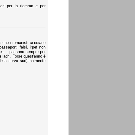
ari per la riomma e per
 che i romanisti ci odiano
 passaporti falsi, irpef non
ne..... passano sempre per
r ladri. Forse quest'anno è
lla curva sud)finalmente