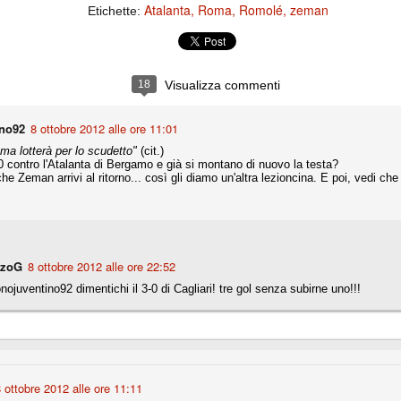
ce solo a 10 minuti dalla fine, dopo essere rimasta in 10 uomini.
Atalanta
Roma
Romolé
zeman
Etichette:
no regalato un'urna non facile alle italiane, specialmente alla Juventus,
 girone forse più avvincente:
18
Visualizza commenti
 Shakhtar Donetsk (Ucr), Malmoe (Sve)
ino92
8 ottobre 2012 alle ore 11:01
ter Utd (Ing), Cska Mosca (Rus), Wolfsburg (Ger).
a lotterà per lo scudetto"
(cit.)
0 contro l'Atalanta di Bergamo e già si montano di nuovo la testa?
 (Spa), Galatasaray (Tur), Astana (Kaz).
e Zeman arrivi al ritorno... così gli diamo un'altra lezioncina. E poi, vedi che
izzico di sfortuna. Partita sbagliata come impostazione, a cominciare
e con la gestione della stessa. Può succedere. Oggi anche Allegri ha
 lo abbia capito. Quindi, niente drammi e vediamo di imparare in
passo falso, o c'è qualcosa di più?
nzoG
8 ottobre 2012 alle ore 22:52
ojuventino92 dimentichi il 3-0 di Cagliari! tre gol senza subirne uno!!!
i
ositivo della sentenza di primo grado del processo sportivo
 ottobre 2012 alle ore 11:11
mmesse.