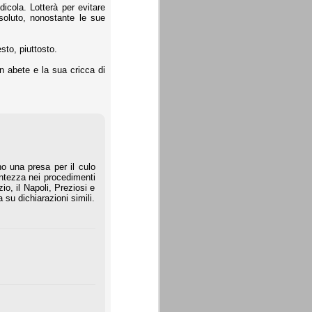
icola. Lotterà per evitare
ssoluto, nonostante le sue
sto, piuttosto.
n abete e la sua cricca di
no una presa per il culo
entezza nei procedimenti
zio, il Napoli, Preziosi e
u dichiarazioni simili.