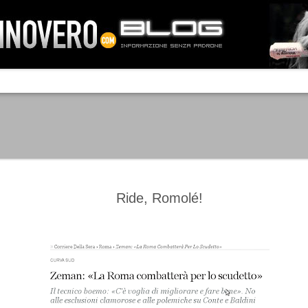
IA NEMO TENETUR
Mass-media feroci, sentimento popola
processo. Una vera e propria mattanza
veniva travolto, annichilito dal furore
 chi conosce il latino, questa frase
che, fin dai primi attimi, sembrò a se
fare imprese impossibili.
Un gruppo di persone, spronato dalla r
ornate dell’estate 2006, sembrava
lavorare sul web per cercare di argin
ificare il corso degli eventi che si
condannando irreversibilmente.
Ride, Romolé!
Manchester City -
Juventus - Chievo 1-1
SEP
SEP
Juventus 1-2
15
12
La Juventus esce con un
misero punto dallo Juventus
La Juventus trionfa a
Stadium, accentuando una crisi
Manchester conquistandosi tre
che sembra non avere fine.