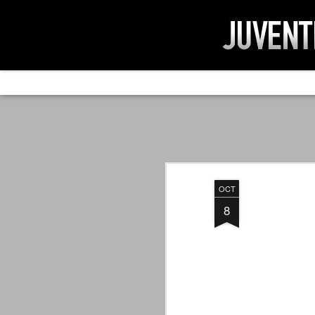
AD IMPOSSIBIL
SEP
19
Ad impossibilìa nemo tenetur. Per
significa che nessuno è tenuto a 
Ed infatti, per chi ricorda le convulse gi
OCT
davvero impresa impossibile quella di mod
erano abbattuti sulla Juventus.
8
PER UNA VERITÀ
SEP
STORICA
19
Cari amici, l'avventura che
abbiamo iniziato il 5 maggio 2007