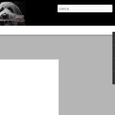
re, condanne scritte prima di ogni
, e chi provava a cantare fuori dal coro
 giustizialista innescato da una indagine
nso unico.
abbia e dalla passione, si ritrovò a
are quell’onda mediatica che ci stava