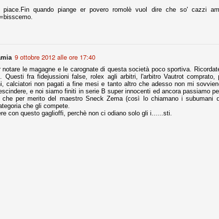
piace.Fin quando piange er povero romolè vuol dire che so' cazzi am
=bisscemo.
Comproprietà - Capitolo finale
UN
18
Finita un'altra stagione di trionfi, è tempo ora per la Juve di
mettersi tutto alle spalle e di organizzare il mercato per la
rossima stagione.
9 ottobre 2012 alle ore 17:40
amia
r notare le magagne e le carognate di questa società poco sportiva. Ricordate
e anni fa il calcio italiano ha deciso di adeguarsi al resto d’Europa e
. Questi fra fidejussioni false, rolex agli arbitri, l'arbitro Vautrot comprato,
 estinguere definitivamente la pratica delle comproprietà. Per
i, calciatori non pagati a fine mesi e tanto altro che adesso non mi sovvie
evolare le società, la FIGC aveva dato inizialmente un anno di tempo,
escindere, e noi siamo finiti in serie B super innocenti ed ancora passiamo pe
lvo poi decidere di concedere una proroga fino a giugno 2015.
a che per merito del maestro Sneck Zema (così lo chiamano i subumani de
ategoria che gli compete.
e con questo gaglioffi, perchè non ci odiano solo gli i......sti.
rdinaria
mo orgogliosi di un gruppo (società, dirigenti, staff tecnico, squadra)
spacciato. Una squadra che ha saputo cambiare guida tecnica, staff,
li di gioco, interpreti, mentalità in campo... riproponendosi sempre e
2014/15:
 ai rigori).