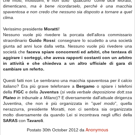
che molti, moltissimi, e non solo "qualcuno" come dice Moratti,
dimenticano,
ma è bene ricordarselo, perché è una macchia
spaventosa e non credo che nessuno sia disposto a tornare a quel
clima.
Verissimo presidente
Moratti
!
Nessuno
vuole più rivedere la porcata dell'allora commissario
straordinario
Guido Rossi
: consegnare lo scudetto a una società
giunta ad anni luce dalla vetta. Nessuno vuole più rivedere una
società che
faceva spiare concorrenti ed arbitri, che tentava di
aggirare i sorteggi, che aveva rapporti costanti con un arbitro
in attività e che chiedeva a un altro ufficiale di gara di
cambiare un referto.
Questi fatti non Le sembrano una macchia spaventosa per il calcio
italiano? Era più grave telefonare a
Bergamo
o spiare i telefoni
della
FIGC
e della
Juventus
(
si veda verbale deposizione dott.ssa
Plateo
in tribunale a Milano
)? E diversamente dall'attuale dirigenza
Juventina, che non è più organizzata in "
quel modo
", quella
nerazzurra, presidente Moratti, non ci sembra sia organizzata
molto diversamente da quando Lei si incontrava negli uffici della
SARAS
con
Tavaroli
.
Anonymous
Postato
30th October 2012
da