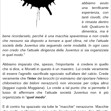
abbiamo avuto
una terrificante
esperienza, con
tanti risvolti, che
è rimasta dentro
tutti. Qualcuno lo
dimentica, ma è
bene ricordarselo, perché è una macchia spaventosa e non credo
che nessuno sia disposto a tornare a quel clima, né che l'attuale
società della Juventus stia seguendo certe modalità.
In ogni caso
non credo che l'attuale dirigenza della Juventus si sia organizzata
in quel modo.
"
Abbiamo imparato che, spesso, l'importante é credere in quello
che si dice, e Moratti in questo è un maestro. Lui crede veramente
di essere l'agnello sacrificale sgozzato sull'altare del calcio. Crede
veramente che l'
Inter
dei brocchi (
ci esimiamo dal riportare l'elenco
chilometrico dei bidoni nerazzurri
) non vincesse per colpa altrui
(
leggasi cupola Moggiana
). Lo crede a tal punto che si permette il
lusso di affermare che l'attuale società Juventus non è più
organizzata in "
quel modo
".
E di contro ha spazzato via tutte le "macchie" nerazzurre. Macchie