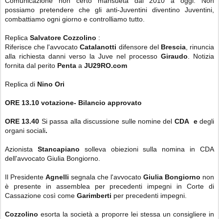
Comunicazione non certo mansueta dal 2010 a oggi. Non
possiamo pretendere che gli anti-Juventini diventino Juventini,
combattiamo ogni giorno e controlliamo tutto.
Replica
Salvatore Cozzolino
:
Riferisce che l'avvocato
Catalanotti
difensore del
Brescia
, rinuncia
alla richiesta danni verso la Juve nel processo
Giraudo
. Notizia
fornita dal perito
Penta
a
JU29RO.com
Replica di
Nino Ori
ORE 13.10 votazione- Bilancio approvato
ORE 13.40
Si passa alla discussione sulle nomine del
CDA e
degli
organi sociali
.
Azionista
Stancapiano
solleva obiezioni sulla nomina in CDA
dell'avvocato Giulia Bongiorno.
Il Presidente
Agnelli
segnala che l'avvocato
Giulia Bongiorno
non
è presente in assemblea per precedenti impegni in Corte di
Cassazione così come
Garimberti
per precedenti impegni.
Cozzolino
esorta la società a proporre lei stessa un consigliere in