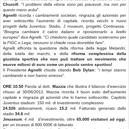
Churcill
: "
I problemi della vitoria sono più piacevoli, ma non per
questo meno ardui
".
Agnelli
ricorda i cambiamenti societari, ringrazia gli azionisto per
aver sottoscritto l'aumento di capitale, ricorda vecchi e nuovi
progetti della Juventus: Stadio, J museum, progetto Continassa.
"
Bisogna cambiare il calcio italiano e riposizionarlo a livello
europeo
" dice Agnelli. "
Ci chiedono quale candidato sosterremo per
la FIGC e Lega, nessuno si chiede cosa dovrebbe fare
".
Agnelli affronta la questione della riforma della legge Melandri,
della tutela dei marchi, e della
riforma complessiva della
giustizia sportiva che non può trattare un movimento che
muove milioni di euro come un piccolo centro sportivo!
Il Presidente
Agnelli
chiude citando
Bob Dylan:
"
i tempi stanno
cambiando e non hanno smesso
".
ORE 10.50
Parola al dott.
Mazzia
che illustra il bilancio d'esercizio
chiuso al 30/06/2012. Mazzia ricorda il buon esito dell'aumento
capitale e ringrazia gli azionisti che lo hanno sottoscritto. Capitolo
Juventus stadium: 150 mil. di investimento complessivo
24.526
abbonamenti, ricavo
15.2
mil. Fatturato generato dallo
stadio
34.6
mil.
Jmuseum
: 4 mil. d'investimento, oltre
65.000 visitatori ad oggi
,
per un incasso di 800.000€ di fatturato.