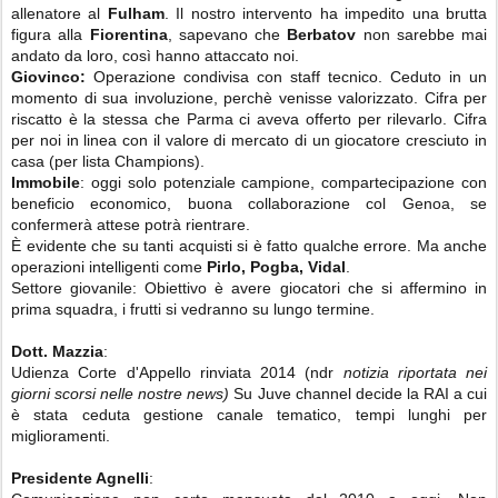
allenatore al
Fulham
. Il nostro intervento ha impedito una brutta
figura alla
Fiorentina
, sapevano che
Berbatov
non sarebbe mai
andato da loro, così hanno attaccato noi.
Giovinco:
Operazione condivisa con staff tecnico. Ceduto in un
momento di sua involuzione, perchè venisse valorizzato. Cifra per
riscatto è la stessa che Parma ci aveva offerto per rilevarlo. Cifra
per noi in linea con il valore di mercato di un giocatore cresciuto in
casa (per lista Champions).
Immobile
: oggi solo potenziale campione, compartecipazione con
beneficio economico, buona collaborazione col Genoa, se
confermerà attese potrà rientrare.
È evidente che su tanti acquisti si è fatto qualche errore. Ma anche
operazioni intelligenti come
Pirlo, Pogba, Vidal
.
Settore giovanile: Obiettivo è avere giocatori che si affermino in
prima squadra, i frutti si vedranno su lungo termine.
Dott.
Mazzia
:
Udienza Corte d'Appello rinviata 2014 (ndr
notizia riportata nei
giorni scorsi nelle nostre news)
Su Juve channel decide la RAI a cui
è stata ceduta gestione canale tematico, tempi lunghi per
miglioramenti.
Presidente Agnelli
: