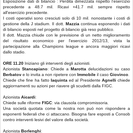
Esposizione dati di bilancio : Perdita dimezzata rispetto l'esercizio
precedente a 48.7 mil. Ricavi +41.7 mil. sempre rispetto
all'esercizio precedente.
I costi operativi sono cresciuti solo di 10 mil. nonostante i costi di
gestione della J stadium. Il dott.
Mazzia
continua esponendo i dati
di bilancio esposti nel progetto di bilancio già reso pubblico.
Il dott. Mazzia chiude con le previsione di un netto miglioramento
del risultato economico per l'esercizio 2012/13, vista la
partecipazione alla Champions league e ancora maggiori ricavi
dallo stadio.
ORE 11.20
Iniziano gli interventi degli azionisti.
Azionista
Stancapiano
: Chiede a
Marotta
delucidazioni su caso
Berbatov
e lo invita a non ripetere con
Immobile
il caso
Giovinco
.
Chiede che fine ha fatto
Iaquinta
ed al Presidente
Agnelli
chiede
aggiornamenti su azioni per riavere gli scudetti dalla FIGC.
Azionista
Aicardi
:
Chiede sulle riforme
FIGC
: via clausola compromissoria.
Una società quotata come la nostra non può non rispondere a
esponenti federali che ci attaccano. Bisogna fare esposti a Consob
contro interventi lesivi del valore della società.
Azionista
Borlenghi
: