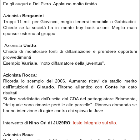
Fa gli auguri a Del Piero. Applauso molto timido.
Azionista
Bergamini
:
Troppi 11 mil. per Giovinco, meglio tenersi Immobile o Gabbiadini.
Chiede se la società ha in mente buy back azioni. Meglio main
sponsor esterno al gruppo.
Azionista
Uietto
:
Chiede di monitorare fonti di diffamazione e prendere opportuni
provvedimenti
Esempio
Varriale
, "noto diffamatore della juventus".
Azionista
Rocca
:
Ricorda lo scempio del 2006. Aumento ricavi da stadio merito
dell'intuizioni di
Giraudo
. Ritorno all'antico con
Conte
ha dato
risultati
Si dice soddisfatto dall'uscita dal CDA del patteggiatore Briamonte,
"del quale sono rimaste però le alte parcelle". Rinnova domanda se
hanno intenzione di agire contro chi spiava la Juve.
testo integrale sul sito
Intervento di
Nino Ori di JU29RO
:
.
Azionista
Bava
: