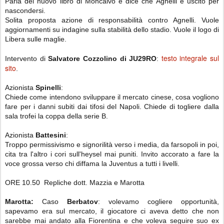
Parla del nuovo libro di Moncalvo e dice che Agnelli è uscito per
nascondersi.
Solita proposta azione di responsabilità contro Agnelli. Vuole
aggiornamenti su indagine sulla stabilità dello stadio. Vuole il logo di
Libera sulle maglie.
testo integrale sul
Intervento di
Salvatore Cozzolino di JU29RO
:
sito
.
Azionista
Spinelli
:
Chiede come intendono sviluppare il mercato cinese, cosa vogliono
fare per i danni subiti dai tifosi del Napoli. Chiede di togliere dalla
sala trofei la coppa della serie B.
Azionista
Battesini
:
Troppo permissivismo e signorilità verso i media, da farsopoli in poi,
cita tra l'altro i cori sull'heysel mai puniti. Invito accorato a fare la
voce grossa verso chi diffama la Juventus a tutti i livelli.
ORE 10.50 Repliche dott. Mazzia e Marotta
Marotta:
Caso
Berbatov
: volevamo cogliere opportunità,
sapevamo era sul mercato, il giocatore ci aveva detto che non
sarebbe mai andato alla Fiorentina e che voleva seguire suo ex