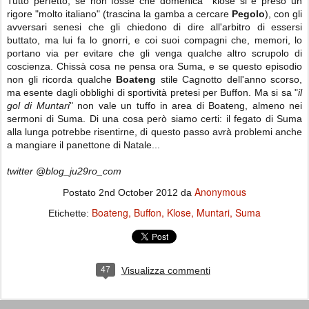
Tutto perfetto, se non fosse che domenica klose si è preso un
rigore "molto italiano" (trascina la gamba a cercare
Pegolo
), con gli
avversari senesi che gli chiedono di dire all'arbitro di essersi
buttato, ma lui fa lo gnorri, e coi suoi compagni che, memori, lo
portano via per evitare che gli venga qualche altro scrupolo di
coscienza. Chissà cosa ne pensa ora Suma, e se questo episodio
non gli ricorda qualche
Boateng
stile Cagnotto dell'anno scorso,
ma esente dagli obblighi di sportività pretesi per Buffon. Ma si sa "
il
gol di Muntari
" non vale un tuffo in area di Boateng, almeno nei
sermoni di Suma. Di una cosa però siamo certi: il fegato di Suma
alla lunga potrebbe risentirne, di questo passo avrà problemi anche
a mangiare il panettone di Natale...
twitter @blog_ju29ro_com
Anonymous
Postato
2nd October 2012
da
Boateng
Buffon
Klose
Muntari
Suma
Etichette:
47
Visualizza commenti