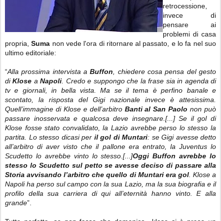
retrocessione,
invece di
pensare ai
problemi di casa
propria,
Suma
non vede l'ora di ritornare al passato, e lo fa nel suo
ultimo editoriale:
“
Alla prossima intervista a
Buffon
, chiedere cosa pensa del gesto
di
Klose
a
Napoli
. Credo e suppongo che la frase sia in agenda di
tv e giornali, in bella vista. Ma se il tema è perfino banale e
scontato, la risposta del Gigi nazionale invece è attesissima.
Quell’immagine di Klose e dell’arbitro
Banti al San Paolo
non può
passare inosservata e qualcosa deve insegnare.[...] Se il gol di
Klose fosse stato convalidato, la Lazio avrebbe perso lo stesso la
partita. Lo stesso dicasi per
il gol di Muntari
: se Gigi avesse detto
all’arbitro di aver visto che il pallone era entrato, la Juventus lo
Scudetto lo avrebbe vinto lo stesso.[...]
Oggi Buffon avrebbe lo
stesso lo Scudetto sul petto se avesse deciso di passare alla
Storia avvisando l’arbitro che quello di Muntari era gol
. Klose a
Napoli ha perso sul campo con la sua Lazio, ma la sua biografia e il
profilo della sua carriera di qui all’eternità hanno vinto. E alla
grande
”.