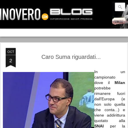
OCT
Caro Suma riguardati...
2
In un
campionato
dove il
Milan
potrebbe
rimanere fuori
dall'Europa (e
non solo quella
che conta...) e
viene addirittura
quotato alla
SNAI
per la