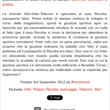
pratica.
La vicenda Vieri-Inter-Telecom è speculare al caso Recoba-
passaporto falso. Prima notizie di stampa rivelano le indagini in
corso della magistratura, quindi la giustizia sportiva apre un
fascicolo per poi inesorabilmente chiudere le vicende con un nulla
di fatto (per il caso Recoba si rinvio la decisione per attendere la
pronuncia penale, arrivata la sentenza di condanna la giustizia
sportiva conndannò l'Inter solo con un pena pecuniaria), salvo poi
scoprire che la giustizia ordinaria ha stabilito che Vieri è stato
pedinato ed il passaporto di Recoba era falso. Due casi in cui l'Inter
s'è dimostrata non essere quella società limpidissima che ha
meritato lo scudetto di cartone per meriti morali. Due casi in cui la
giustizia sportiva s'è dimostrata molto tollerante e flessibile. Forse i
colori neroazzurri la rendono più malleabile come la criptonite per
Superman?
Anonymous
Postato
3rd September 2012
da
Inter
Palazzi
Recoba
spionaggio
Telecom
Vieri
Etichette:
99
Visualizza commenti