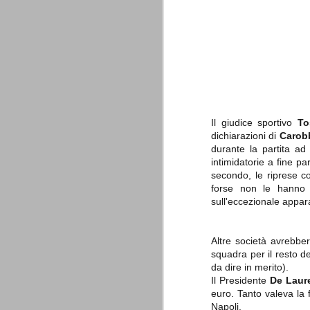
è finita.
Quando abbiamo messo on line
questo sito la nostra squadra del
cuore stava vivendo il suo periodo
più buio, annichilita nel suo
prestigio e guidata in modo da non
dare molte speranze di un futuro
migliore.
Il giudice sportivo
To
dichiarazioni di
Carob
durante la partita a
intimidatorie a fine p
secondo, le riprese c
forse non le hanno 
sull'eccezionale appara
La Juve meno italiana
SEP
8
Sulle implicazioni anche finanziarie
relativi criteri di compilazione), 
Altre società avrebbe
7 (alcuni dei quali utilizzati poco o nulla
squadra per il resto d
che sono italiani invece solo 2 dei 10 nuov
da dire in merito).
Il Presidente
De Laure
Roma - Juventus 2-1
AUG
euro. Tanto valeva la 
30
La Juventus rimedia una sonora bat
Napoli.