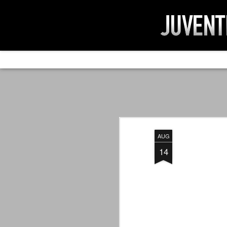
AD IMPOSSIBIL
SEP
19
Ad impossibilìa nemo tenetur. Per
significa che nessuno è tenuto a 
Ed infatti, per chi ricorda le convulse gi
AUG
davvero impresa impossibile quella di mod
erano abbattuti sulla Juventus.
14
PER UNA VERITÀ
SEP
STORICA
19
Cari amici, l'avventura che
abbiamo iniziato il 5 maggio 2007