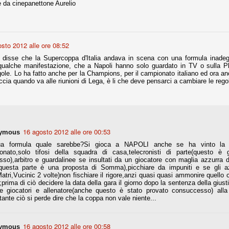
è da cinepanettone Aurelio
Comproprietà - Capitolo finale
UN
18
Finita un'altra stagione di trionfi, è tempo ora per la Juve di
sto 2012 alle ore 08:52
mettersi tutto alle spalle e di organizzare il mercato per la
rossima stagione.
o disse che la Supercoppa d'Italia andava in scena con una formula inadeg
qualche manifestazione, che a Napoli hanno solo guardato in TV o sulla P
e anni fa il calcio italiano ha deciso di adeguarsi al resto d’Europa e
egole. Lo ha fatto anche per la Champions, per il campionato italiano ed ora 
 estinguere definitivamente la pratica delle comproprietà. Per
cia quando va alle riunioni di Lega, è li che deve pensarci a cambiare le rego
evolare le società, la FIGC aveva dato inizialmente un anno di tempo,
lvo poi decidere di concedere una proroga fino a giugno 2015.
16 agosto 2012 alle ore 00:53
ymous
a formula quale sarebbe?Si gioca a NAPOLI anche se ha vinto la c
rdinaria
onato,solo tifosi della squadra di casa,telecronisti di parte(questo è
mo orgogliosi di un gruppo (società, dirigenti, staff tecnico, squadra)
so),arbitro e guardalinee se insultati da un giocatore con maglia azzurra de
spacciato. Una squadra che ha saputo cambiare guida tecnica, staff,
(questa parte è una proposta di Somma),picchiare da impuniti e se gli azz
li di gioco, interpreti, mentalità in campo... riproponendosi sempre e
atri,Vucinic 2 volte)non fischiare il rigore,anzi quasi quasi ammonire quello c
;prima di ciò decidere la data della gara il giorno dopo la sentenza della gius
ere giocatori e allenatore(anche questo è stato provato consuccesso) alla
2014/15:
ante ciò si perde dire che la coppa non vale niente...
 ai rigori).
16 agosto 2012 alle ore 00:58
ymous