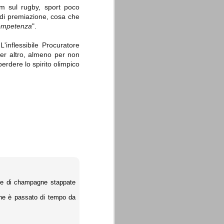
lm sul rugby, sport poco
 di premiazione, cosa che
competenza
".
'inflessibile Procuratore
 per altro, almeno per non
erdere lo spirito olimpico
lie di champagne stappate
e ne è passato di tempo da