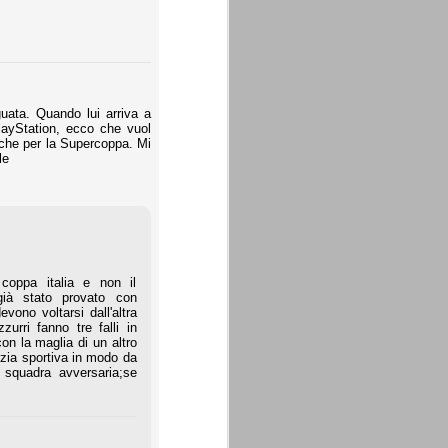
uata. Quando lui arriva a
layStation, ecco che vuol
anche per la Supercoppa. Mi
le
oppa italia e non il
 già stato provato con
vono voltarsi dall'altra
urri fanno tre falli in
on la maglia di un altro
tizia sportiva in modo da
 squadra avversaria;se