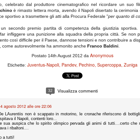
ce solo a 10 minuti dalla fine, dopo essere rimasta in 10 uomini.
, celebrato dal produttore cinematografico nel ricordare un suo fi
chino
è rimasto lettera morta, avendo il Napoli disertato la cerimonia
ce sportivo a trasmettere gli atti alla Procura Federale "
per quanto di 
no regalato un'urna non facile alle italiane, specialmente alla Juventus,
 un secondo premio partita di competenza della giustizia sportiva. L
 girone forse più avvincente:
 far infliggere una punizione alla squadra della propria città. Se non
 Shakhtar Donetsk (Ucr), Malmoe (Sve)
to così difficile per il Paese, dannose tensioni e non contribuire a disp
noi, come autorevolmente ha ammonito anche
Franco Baldini
.
ter Utd (Ing), Cska Mosca (Rus), Wolfsburg (Ger).
Anonymous
Postato
14th August 2012
da
 (Spa), Galatasaray (Tur), Astana (Kaz).
Juventus-Napoli
Pandev
Pechino
Supercoppa
Zuniga
Etichette:
izzico di sfortuna. Partita sbagliata come impostazione, a cominciare
e con la gestione della stessa. Può succedere. Oggi anche Allegri ha
 lo abbia capito. Quindi, niente drammi e vediamo di imparare in
32
Visualizza commenti
passo falso, o c'è qualcosa di più?
4 agosto 2012 alle ore 22:06
e LAurentiis non è scappato in motorino, le cronache riferiscono di bottig
spitava il Napoli, contenti loro...
te sua auspica che lo spirito olimpico pervada gli animi di tutti....certo ch
i
a i ribaltoni....
ositivo della sentenza di primo grado del processo sportivo
mmesse.
 a tutti!