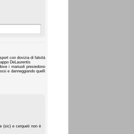
port con dovizia di falsità
l guappo DeLaurentis
 dove i mariuoli presiedono
eressi e danneggiando quelli
e (sic) e cerqueti non è