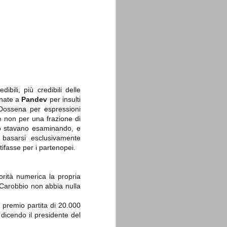
La sentenza di
SEP
Cassazione su Moggi
11
edibili, più credibili delle
Dal sito della Corte di
ornate a
Cassazione:
Pandev
per insulti
Dossena per espressioni
"In Italia la Corte Suprema di
 non per una frazione di
Cassazione è al vertice della
 lo stavano esaminando, e
giurisdizione ordinaria; tra le
principali funzioni che le sono
basarsi esclusivamente
attribuite dalla legge fondamentale
tifasse per i partenopei.
sull'ordinamento giudiziario del 30
gennaio 1941 n. 12 (art. 65) vi è
quella di assicurare "l'esatta
osservanza e l'uniforme
rità numerica la propria
interpretazione della legge, l'unità
e Carobbio non abbia nulla
del diritto oggettivo nazionale, il
rispetto dei limiti delle diverse
 premio partita di 20.000
giurisdizioni".
 dicendo il presidente del