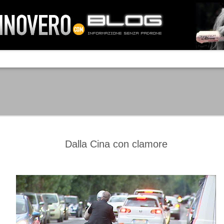
IA NEMO TENETUR
Mass-media feroci, sentimento popola
processo. Una vera e propria mattanza
veniva travolto, annichilito dal furore
 chi conosce il latino, questa frase
che, fin dai primi attimi, sembrò a se
fare imprese impossibili.
Un gruppo di persone, spronato dalla r
ornate dell’estate 2006, sembrava
lavorare sul web per cercare di argin
ificare il corso degli eventi che si
condannando irreversibilmente.
Dalla Cina con clamore
Manchester City -
Juventus - Chievo 1-1
SEP
SEP
Juventus 1-2
15
12
La Juventus esce con un
misero punto dallo Juventus
La Juventus trionfa a
Stadium, accentuando una crisi
Manchester conquistandosi tre
che sembra non avere fine.