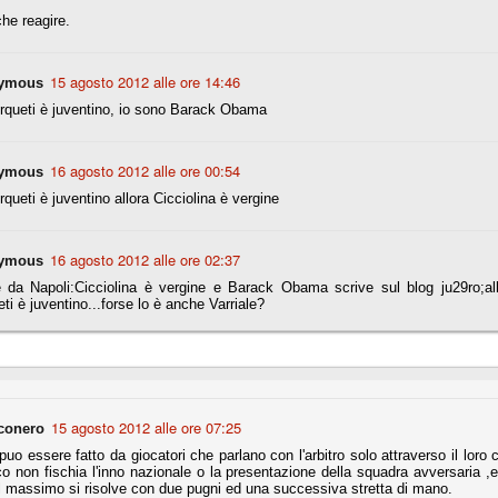
che reagire.
nni uno fra i maggiori talenti del calcio italiano della sua generazione,
 bravo nell'anticipo, bravo in marcatura, bravo nello scegliere il tempo
no, bravo nell'avanzare palla al piede, bravo nei colpi di testa. Bravo.
15 agosto 2012 alle ore 14:46
ymous
rqueti è juventino, io sono Barack Obama
 della Juventus era fare mercato e farlo subito, anche al fine di
tenze annunciate di Tevez e Pirlo, svecchiando al contempo una rosa
16 agosto 2012 alle ore 00:54
ymous
'acquisto di Rugani, Dybala e Zaza, il gentleman agreement con il
eyra sono tutte mosse che puntano a ringiovanire la rosa affidandosi a
queti è juventino allora Cicciolina è vergine
16 agosto 2012 alle ore 02:37
ymous
sa per la Juventus l'epoca degli accordi di compartecipazione
e da Napoli:Cicciolina è vergine e Barack Obama scrive sul blog ju29ro;al
 la data finale, data nella quale quella forma contrattuale (con
ti è juventino...forse lo è anche Varriale?
di accordo) dovrà scomparire dal calcio italiano.
i gli accordi di compartecipazione ancora in essere.
re del Sassuolo, così come Berardi (ora al 100%). Se uno dei due
15 agosto 2012 alle ore 07:25
conero
deremo atto di quanto costerà. Di certo, quei due giocatori, insieme a
eso parecchio. Non sul piano sportivo, ma su quello finanziario. E non
puo essere fatto da giocatori che parlano con l'arbitro solo attraverso il loro 
ppe Marotta del quale una parte della tifoseria juventina sembra non
ico non fischia l'inno nazionale o la presentazione della squadra avversaria ,e
o.
al massimo si risolve con due pugni ed una successiva stretta di mano.