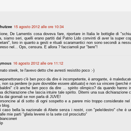
la polemica sviluppatasi in questi giorni, soprattutto fra tifosi
io che ognuno tiri l'acqua al suo mulino e difenda strenuamente il
 presenza o dell'assenza di prove. Ci interessa invece altro.
Teramo, l'ingiustizia sportiva
 hutzee
15 agosto 2012 alle ore 10:34
UG
17
Nei giorni scorsi abbiamo ricevuto alcuni messaggi di amici
one, De Lamentis cosa doveva fare, riportare in Italia le bottiglie di "sch
teramani, che ci chiedevano spazio per la loro vicenda, al limite
, siamo seri, quelli erano partiti dal Patrio Lido convinti di aver la super 
ll'incredibile. Ce ne occupiamo volentieri.
etani", loro in quanto a gesti e rituali scaramantici non sono secondi a ness
reso nel... Ops, censura. E allora ? facciamoli pur "bere"!
po le incongruenze emerse negli scorsi anni nello scandalo del
alcioscommesse, con le assurde accuse a Pepe e Bonucci, e la
radossale situazione di Conte, oltre ai tanti altri tirati in ballo solo da
16 agosto 2012 alle ore 11:12
stimonianze di terze parti (senza riscontri oggettivi), ora si punta il dito
ymous
ntro il Teramo.
nato steek, te l'avevo detto che avresti resistito poco :-)
nepanettonaro c'è ben poco da dire è incompetente, è arrogante, è maleducato 
, non sa perdere (e pure dovrebbe essere abituato) e non sa vincere (perchè n
-baldini" c'è anche ben poco da dire ... spirito olimpico? da quando hanno 
ta
a dichiarazione che lascia intuire tale spirito. Ditemi una sua dichiarazione
ata dai giornali se non parla di JUVE!
-Marotta ha conseguito il suo ottavo successo nelle 19 competizioni
rsoncine al di sotto di ogni sospetto e a parere mio troppo considerate nel
torie e tre secondi posti in 19 competizioni: risultati impressionanti, da
 blog.
guida, negli ultimi 13 mesi, sono stati ottenuti (in 5 competizioni) 3
i caso bella la nazionale di Abete senza i nostri, con "pele/destro" che è 
alle mie parti "gliela leverei io la sete col prosciutto"
 bianconeri
ip