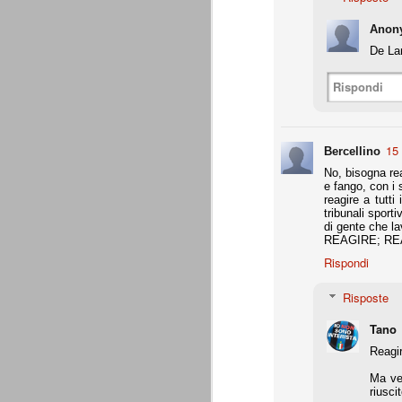
Precisione svizzera
Anon
JUL
27
Il calcio estivo va sempre preso pe
De La
occasione per provare schemi e met
Gallo ha avuto proprio questa impression
Rispondi
Appunti: 3. Liste Uefa e Seri
JUL
22
Queste le regole per la composizion
15 
Bercellino
No, bisogna rea
e fango, con i s
Appunti: 2. Potenza di fuoco
JUL
reagire a tutti
22
La potenza di fuoco è = quota an
tribunali sport
di fuoco di una società non deve su
di gente che la
Ffp Uefa).
REAGIRE; RE
Rispondi
Non conosciamo ancora il dato ufficiale 
mln. Ma qui dobbiamo riferirci al fatturat
Risposte
Appunti: 1. Il cambiamento
JUL
Tano
22
Siamo poco oltre metà luglio, e il 
conta e parla il campo. E, al 21 lu
Reagi
Sono andati via Storari, Pepe, Pirlo, Tev
(nel tempo, e a suon di risultati) di saperl
Ma ved
riusci