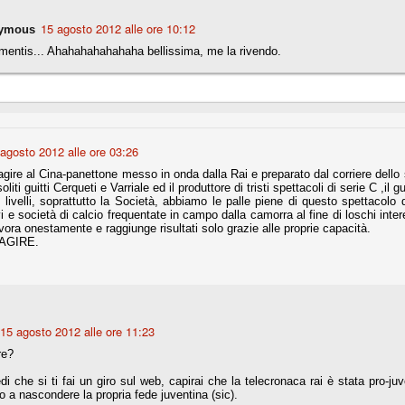
15 agosto 2012 alle ore 10:12
ymous
r quello che è: un allenamento in vista della stagione, una ghiotta
mentis... Ahahahahahahaha bellissima, me la rivendo.
tere preziosi minuti nelle gambe. E chi sabato era allo stadio a San
e.
e A
e delle liste.
agosto 2012 alle ore 03:26
gire al Cina-panettone messo in onda dalla Rai e preparato dal corriere dello s
oliti guitti Cerqueti e Varriale ed il produttore di tristi spettacoli di serie C ,i
 i livelli, soprattutto la Società, abbiamo le palle piene di questo spettacolo
nua di ammortamento + ingaggio lordo annuo. La somma della potenza
ivi e società di calcio frequentate in campo dalla camorra al fine di loschi int
perare il 70 % del fatturato al netto delle plusvalenze (vedi regole del
vora onestamente e raggiunge risultati solo grazie alle proprie capacità.
AGIRE.
del fatturato 2014/15, che dovrebbe comunque essere intorno ai 320
o 2015/16, esercizio appena iniziato.
15 agosto 2012 alle ore 11:23
mercato si valuta alla fine, a inizio settembre. Fermo restando che poi
glio, sono già arrivati Rugani, Dybala, Khedira, Mandzukic, Neto, Zaza.
re?
ez, Ogbonna, forse Vidal. Il mercato i nostri dirigenti hanno dimostrato
o fare meglio di noi tifosi.
i che si ti fai un giro sul web, capirai che la telecronaca rai è stata pro-juv
to a nascondere la propria fede juventina (sic).