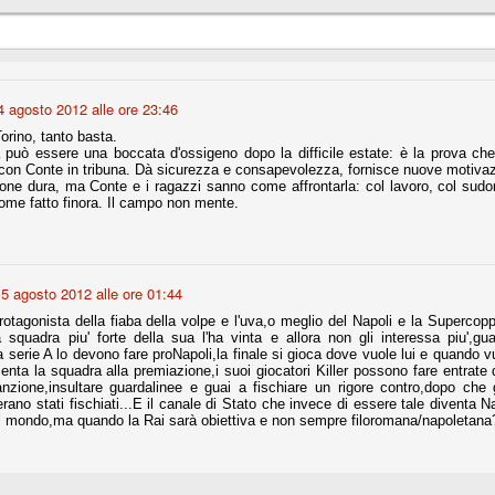
fitte)
s - Lazio 2-0
4 agosto 2012 alle ore 23:46
percoppa italiana, diventando così la squadra più titolata in Italia in
orino, tanto basta.
 il Milan (a meno di classifiche e tabelle "galliane"), fermo a quota 6.
a può essere una boccata d'ossigeno dopo la difficile estate: è la prova ch
con Conte in tribuna. Dà sicurezza e consapevolezza, fornisce nuove motivaz
e i bianconeri a trovare una certa unità dopo le prime deludenti
one dura, ma Conte e i ragazzi sanno come affrontarla: col lavoro, col sudo
me fatto finora. Il campo non mente.
no, non è una barzelletta. O forse sì, fate voi, ma non fa ridere. Ci
, non è una storiaccia legata alla ex Jugoslavia. Dicevamo che ci sono
5 agosto 2012 alle ore 01:44
a età (29 anni), e sono fisicamente simili, entrambi grandi e grossi.
uropee, e tutti e due sono appena arrivati a giocare in Italia. Il
otagonista della fiaba della volpe e l'uva,o meglio del Napoli e la Superco
squadra piu' forte della sua l'ha vinta e allora non gli interessa piu',gu
a serie A lo devono fare proNapoli,la finale si gioca dove vuole lui e quando v
enta la squadra alla premiazione,i suoi giocatori Killer possono fare entrate
one
anzione,insultare guardalinee e guai a fischiare un rigore contro,dopo ch
licate finora sono le motivazioni del giudizio di Cassazione relativo a
no stati fischiati...E il canale di Stato che invece di essere tale diventa N
vano scelto di farsi giudicare con il rito abbreviato.
 mondo,ma quando la Rai sarà obiettiva e non sempre filoromana/napoletana
o, e quindi non le commenteremo, le considerazioni (di parte)
prese dalla maggior parte dei media (chissà perché...), come fossero