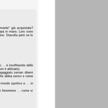
iumante" già acquistate?
coppa in mano. Loro sono
uno. Stavolta però se lo
... è insofferente delle
on è abituato).
ingaggiato zeman ditemi
 che abbia senso e viene
 mondo sportivo e ... in
un fenomeno ... come si