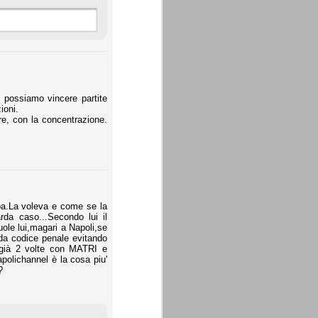
e possiamo vincere partite
ioni.
re, con la concentrazione.
ppa.La voleva e come se la
arda caso...Secondo lui il
uole lui,magari a Napoli,se
 da codice penale evitando
e già 2 volte con MATRI e
apolichannel è la cosa piu'
?