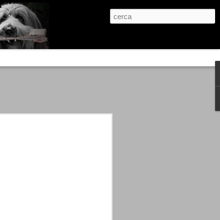
re, condanne scritte prima di ogni
, e chi provava a cantare fuori dal coro
 giustizialista innescato da una indagine
nso unico.
abbia e dalla passione, si ritrovò a
are quell’onda mediatica che ci stava