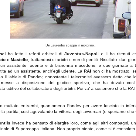
importantissimi punti per la
Nonostante il gol fortunoso del
qualificazione e mettendosi alle
Chievo, la sensazione netta è che
spalle le brutte prestazioni del
la matassa sia molto, molto lunga
campionato. Dopo un primo tempo
e difficile da sbrogliare.
di sofferenza gli uomini di Allegri
hanno saputo reagire al gol
fortunoso (e non molto regolare)
segnato dagli inglesi e a portare a
casa il bottino intero.
De Laurentiis scappa in motorino..
sel
ha letto i referti arbitrali di
Juventus-Napoli
e li ha ritenuti cr
bio
e
Masiello
, trattandosi di arbitri e non di pentiti. Risultato: due gi
d un assistente, udente e di bisnonna macedone, e due giornate a 
artita ad un assistente, anch'egli udente. La
RAI
non ci ha mostrato, se
on il labiale di Pandev, nonostante i telecronisti avessero detto che
messe a disposizione del giudice sportivo, che ha dovuto così 
to uditivo del collaboratore degli arbitri. Poi va' a sostenere che la RAI 
 delle operazioni di calciomercato, oltre che sulle liste Uefa e serie A (e
abbiamo già pubblicato un pezzo dedicato pochi giorni fa. Ricordiamo che
ro multato entrambi, quantomeno Pandev per avere lasciato in inferio
) dei 12 giocatori usciti nella sessione di calciomercato sono italiani, e
ella partita, così agevolando la vittoria degli avversari (e speriamo ch
i giocatori arrivati.
ntiis
invece ha pensato di elargire loro, come agli altri compagni, un
finale di Supercoppa Italiana. Non proprio niente, come si è consolato
osta all'Olimpico. Una squadra che per i primi 75 minuti non ha