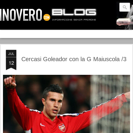
JUL
Cercasi Goleador con la G Maiuscola /3
12