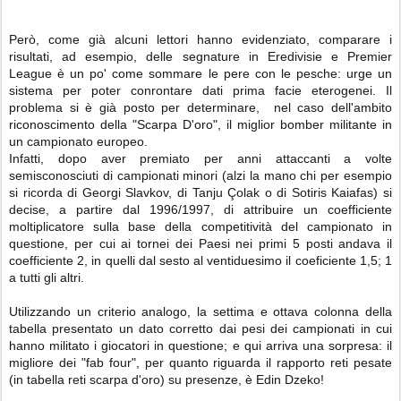
Però, come già alcuni lettori hanno evidenziato, comparare i
risultati, ad esempio, delle segnature in Eredivisie e Premier
League è un po' come sommare le pere con le pesche: urge un
sistema per poter conrontare dati prima facie eterogenei. Il
problema si è già posto per determinare, nel caso dell'ambito
riconoscimento della "Scarpa D'oro", il miglior bomber militante in
un campionato europeo.
Infatti, dopo aver premiato per anni attaccanti a volte
semisconosciuti di campionati minori (alzi la mano chi per esempio
si ricorda di Georgi Slavkov, di Tanju Çolak o di Sotiris Kaiafas) si
decise, a partire dal 1996/1997, di attribuire un coefficiente
moltiplicatore sulla base della competitività del campionato in
questione, per cui ai tornei dei Paesi nei primi 5 posti andava il
coefficiente 2, in quelli dal sesto al ventiduesimo il coeficiente 1,5; 1
a tutti gli altri.
Utilizzando un criterio analogo, la settima e ottava colonna della
tabella presentato un dato corretto dai pesi dei campionati in cui
hanno militato i giocatori in questione; e qui arriva una sorpresa: il
migliore dei "fab four", per quanto riguarda il rapporto reti pesate
(in tabella reti scarpa d'oro) su presenze, è Edin Dzeko!