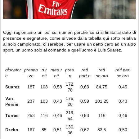
Oggi ragioniamo un po' sui numeri perché se ci si limita al dato di
presenze e segnature, come si vede dalla tabella qui sotto relativa
al solo campionato, ci sarebbe, per usare un detto caro ad un altro
sport, un uomo solo al comando e quell'uomo è Luis Suarez.
giocator
presen
n.r
med.r
pres.
reti
reti
reti par.
e
ze
eti
eti
n
part.n
sc.oro
sc.oro
172,
Suarez
187
108
0,58
0,63
84,75
0,45
78
Van
175,
237
103
0,43
0,59
101,25
0,43
Persie
20
219,
Torres
253
116
0,46
0,53
116
0,46
54
136,
Dzeko
167
85
0,51
0,62
83,5
0,50
06