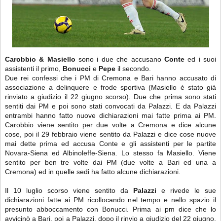
Carobbio & Masiello
sono i due che accusano
Conte
ed i suoi
assistenti il primo,
Bonucci
e
Pepe
il secondo.
Due rei confessi che i PM di Cremona e Bari hanno accusato di
associazione a delinquere e frode sportiva (Masiello è stato già
rinviato a giudizio il 22 giugno scorso). Due che prima sono stati
sentiti dai PM e poi sono stati convocati da Palazzi. E da Palazzi
entrambi hanno fatto nuove dichiarazioni mai fatte prima ai PM.
Carobbio viene sentito per due volte a Cremona e dice alcune
cose, poi il 29 febbraio viene sentito da Palazzi e dice cose nuove
mai dette prima ed accusa Conte e gli assistenti per le partite
Novara-Siena ed Albinoleffe-Siena. Lo stesso fa Masiello. Viene
sentito per ben tre volte dai PM (due volte a Bari ed una a
Cremona) ed in quelle sedi ha fatto alcune dichiarazioni.
Il 10 luglio scorso viene sentito da
Palazzi
e rivede le sue
dichiarazioni fatte ai PM ricollocando nel tempo e nello spazio il
presunto abboccamento con Bonucci. Prima ai pm dice che lo
avvicinò a Bari, poi a Palazzi, dopo il rinvio a giudizio del 22 giugno,