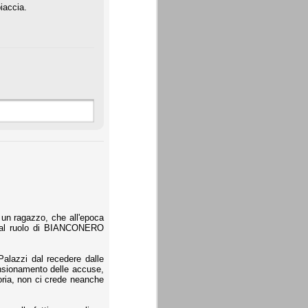
iaccia.
i un ragazzo, che all'epoca
to al ruolo di BIANCONERO
Palazzi dal recedere dalle
ensionamento delle accuse,
oria, non ci crede neanche