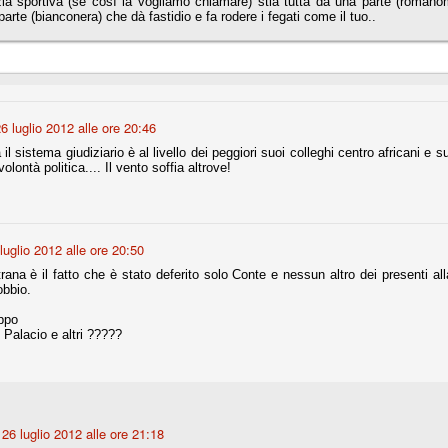
zia sportiva (se così la vogliamo chiamare) stia tutta da una parte (romano
a parte (bianconera) che dà fastidio e fa rodere i fegati come il tuo..
fitte)
s - Lazio 2-0
percoppa italiana, diventando così la squadra più titolata in Italia in
6 luglio 2012 alle ore 20:46
 il Milan (a meno di classifiche e tabelle "galliane"), fermo a quota 6.
a il sistema giudiziario è al livello dei peggiori suoi colleghi centro africani e 
e i bianconeri a trovare una certa unità dopo le prime deludenti
olontà politica.... Il vento soffia altrove!
no, non è una barzelletta. O forse sì, fate voi, ma non fa ridere. Ci
luglio 2012 alle ore 20:50
, non è una storiaccia legata alla ex Jugoslavia. Dicevamo che ci sono
a età (29 anni), e sono fisicamente simili, entrambi grandi e grossi.
rana è il fatto che è stato deferito solo Conte e nessun altro dei presenti all
uropee, e tutti e due sono appena arrivati a giocare in Italia. Il
obbio.
ppo
Palacio e altri ?????
one
licate finora sono le motivazioni del giudizio di Cassazione relativo a
vano scelto di farsi giudicare con il rito abbreviato.
o, e quindi non le commenteremo, le considerazioni (di parte)
prese dalla maggior parte dei media (chissà perché...), come fossero
26 luglio 2012 alle ore 21:18