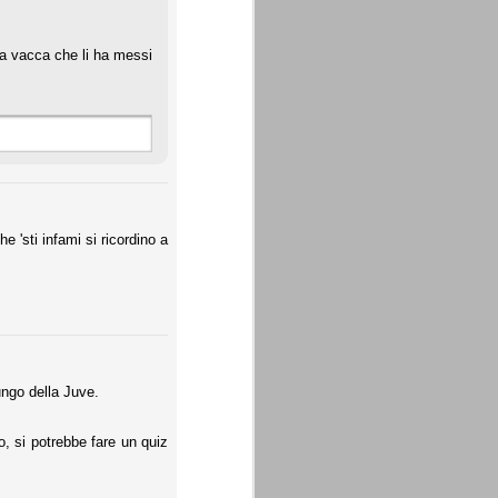
la vacca che li ha messi
 'sti infami si ricordino a
ungo della Juve.
, si potrebbe fare un quiz