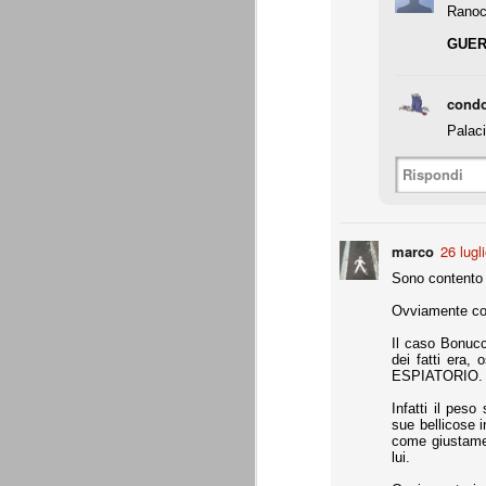
Ranocc
Precisione svizzera
JUL
GUERR
27
Il calcio estivo va sempre preso pe
occasione per provare schemi e met
Gallo ha avuto proprio questa impression
condo
Palaci
Appunti: 3. Liste Uefa e Seri
JUL
22
Queste le regole per la composizion
Rispondi
Appunti: 2. Potenza di fuoco
JUL
marco
26 lugl
22
La potenza di fuoco è = quota an
di fuoco di una società non deve su
Sono contento c
Ffp Uefa).
Ovviamente come
Non conosciamo ancora il dato ufficiale 
mln. Ma qui dobbiamo riferirci al fatturat
Il caso Bonucci
dei fatti era,
ESPIATORIO.
Appunti: 1. Il cambiamento
JUL
22
Siamo poco oltre metà luglio, e il 
Infatti il pes
conta e parla il campo. E, al 21 lu
sue bellicose 
Sono andati via Storari, Pepe, Pirlo, Tev
come giustamen
(nel tempo, e a suon di risultati) di saperl
lui.