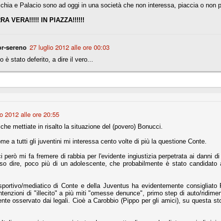
hia e Palacio sono ad oggi in una società che non interessa, piaccia o non p
A VERA!!!!! IN PIAZZA!!!!!!
r quello che è: un allenamento in vista della stagione, una ghiotta
tere preziosi minuti nelle gambe. E chi sabato era allo stadio a San
e.
r-sereno
27 luglio 2012 alle ore 00:03
o è stato deferito, a dire il vero...
e A
e delle liste.
io 2012 alle ore 20:55
nua di ammortamento + ingaggio lordo annuo. La somma della potenza
perare il 70 % del fatturato al netto delle plusvalenze (vedi regole del
he mettiate in risalto la situazione del (povero) Bonucci.
 a tutti gli juventini mi interessa cento volte di più la questione Conte.
del fatturato 2014/15, che dovrebbe comunque essere intorno ai 320
o 2015/16, esercizio appena iniziato.
 però mi fa fremere di rabbia per l'evidente ingiustizia perpetrata ai danni d
 oso dire, poco più di un adolescente, che probabilmente è stato candida
mercato si valuta alla fine, a inizio settembre. Fermo restando che poi
o sportivo/mediatico di Conte e della Juventus ha evidentemente consigliato 
glio, sono già arrivati Rugani, Dybala, Khedira, Mandzukic, Neto, Zaza.
intenzioni di "illecito" a più miti "omesse denunce", primo step di auto/ridim
ez, Ogbonna, forse Vidal. Il mercato i nostri dirigenti hanno dimostrato
te osservato dai legali. Cioè a Carobbio (Pippo per gli amici), su questa st
o fare meglio di noi tifosi.