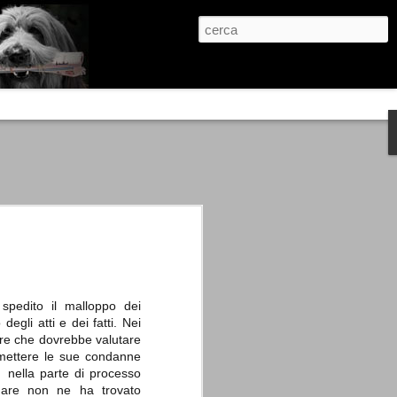
re, condanne scritte prima di ogni
, e chi provava a cantare fuori dal coro
 giustizialista innescato da una indagine
nso unico.
abbia e dalla passione, si ritrovò a
are quell’onda mediatica che ci stava
spedito il malloppo dei
egli atti e dei fatti. Nei
nare che dovrebbe valutare
r emettere le sue condanne
 nella parte di processo
linare non ne ha trovato