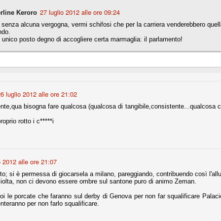
27 luglio 2012 alle ore 09:24
rline Keroro
senza alcuna vergogna, vermi schifosi che per la carriera venderebbero quel
Comproprietà - Capitolo finale
UN
ndo.
 unico posto degno di accogliere certa marmaglia: il parlamento!
18
Finita un'altra stagione di trionfi, è tempo ora per la Juve di
mettersi tutto alle spalle e di organizzare il mercato per la
rossima stagione.
e anni fa il calcio italiano ha deciso di adeguarsi al resto d’Europa e
 estinguere definitivamente la pratica delle comproprietà. Per
evolare le società, la FIGC aveva dato inizialmente un anno di tempo,
lvo poi decidere di concedere una proroga fino a giugno 2015.
6 luglio 2012 alle ore 21:02
nte,qua bisogna fare qualcosa (qualcosa di tangibile,consistente...qualcosa che
oprio rotto i c*****i
rdinaria
mo orgogliosi di un gruppo (società, dirigenti, staff tecnico, squadra)
spacciato. Una squadra che ha saputo cambiare guida tecnica, staff,
o 2012 alle ore 21:07
li di gioco, interpreti, mentalità in campo... riproponendosi sempre e
to; si è permessa di giocarsela a milano, pareggiando, contribuendo così l'all
iolta, non ci devono essere ombre sul santone puro di animo Zeman.
2014/15:
oi le porcate che faranno sul derby di Genova per non far squalificare Palacio
nteranno per non farlo squalificare.
 ai rigori).