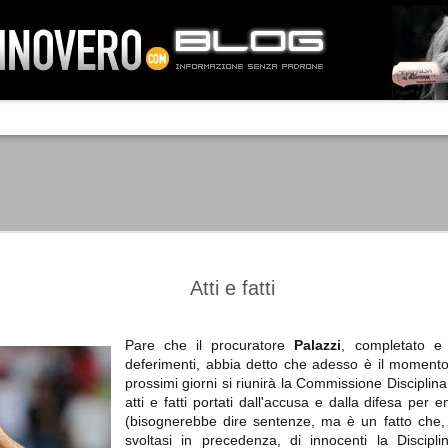
IA NEMO TENETUR
Mass-media feroci, sentimento popola
processo. Una vera e propria mattanza
veniva travolto, annichilito dal furore
 chi conosce il latino, questa frase
che, fin dai primi attimi, sembrò a se
fare imprese impossibili.
Un gruppo di persone, spronato dalla r
ornate dell’estate 2006, sembrava
lavorare sul web per cercare di argin
ificare il corso degli eventi che si
condannando irreversibilmente.
Atti e fatti
Pare che il procuratore
Palazzi
, completato e 
deferimenti, abbia detto che adesso è il momento d
Manchester City -
Juventus - Chievo 1-1
SEP
SEP
prossimi giorni si riunirà la Commissione Discipli
Juventus 1-2
15
12
La Juventus esce con un
atti e fatti portati dall'accusa e dalla difesa pe
misero punto dallo Juventus
La Juventus trionfa a
(bisognerebbe dire sentenze, ma è un fatto che,
Stadium, accentuando una crisi
Manchester conquistandosi tre
svoltasi in precedenza, di innocenti la Discip
che sembra non avere fine.