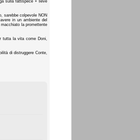
a sulla fattispece + lieve
llo, sarebbe colpevole NON
 avere in un ambiente del
be macchiato la promettente
r tutta la vita come Doni,
lità di distruggere Conte,