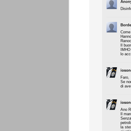
Anon
A noi francamente interessa assai poco del
Disinf
ascolani e tifosi teramani. E' perfino ovv
proprio campanile, anche a dispetto della
Borde
A
Come 
Hanno 
de
Ranocc
Il buo
Do
IMHO P
c
lo ac
pa
te
co
ioson
Faro,
Se non
di ave
La Juventus di Agnelli-Marot
AUG
8
La Juventus della gestione Agnelli
ioson
disputate in questi 5 anni. Otto vit
ricordare. In particolare con Allegri alla 
Ano R
successi e 2 secondi posti.
Il mar
Senza
all. Delneri 2010-11
petrol
la st
- serie A: 7° posto