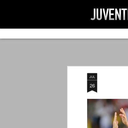
AD IMPOSSIBIL
SEP
19
Ad impossibilìa nemo tenetur. Per
significa che nessuno è tenuto a 
Ed infatti, per chi ricorda le convulse gi
JUL
davvero impresa impossibile quella di mod
erano abbattuti sulla Juventus.
26
PER UNA VERITÀ
SEP
STORICA
19
Cari amici, l'avventura che
abbiamo iniziato il 5 maggio 2007