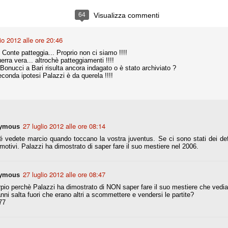
ce solo a 10 minuti dalla fine, dopo essere rimasta in 10 uomini.
64
Visualizza commenti
lio 2012 alle ore 20:46
no regalato un'urna non facile alle italiane, specialmente alla Juventus,
 girone forse più avvincente:
 Conte patteggia... Proprio non ci siamo !!!!
guerra vera... altrochè patteggiamenti !!!!
 Shakhtar Donetsk (Ucr), Malmoe (Sve)
Bonucci a Bari risulta ancora indagato o è stato archiviato ?
conda ipotesi Palazzi è da querela !!!!
ter Utd (Ing), Cska Mosca (Rus), Wolfsburg (Ger).
 (Spa), Galatasaray (Tur), Astana (Kaz).
27 luglio 2012 alle ore 08:14
ymous
izzico di sfortuna. Partita sbagliata come impostazione, a cominciare
e con la gestione della stessa. Può succedere. Oggi anche Allegri ha
 vedete marcio quando toccano la vostra juventus. Se ci sono stati dei def
 lo abbia capito. Quindi, niente drammi e vediamo di imparare in
motivi. Palazzi ha dimostrato di saper fare il suo mestiere nel 2006.
passo falso, o c'è qualcosa di più?
27 luglio 2012 alle ore 08:47
ymous
rpio perchè Palazzi ha dimostrato di NON saper fare il suo mestiere che ved
anni salta fuori che erano altri a scommettere e vendersi le partite?
i
77
ositivo della sentenza di primo grado del processo sportivo
mmesse.