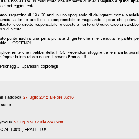
Italia non esiste un magistrato che ammetta di aver sbagliato e quindi ripieg
 del patteggiamento.
nni uno fra i maggiori talenti del calcio italiano della sua generazione,
mo, ragazzino di 19 / 20 anni in uno spogliatoio di delinquenti come Masie
 bravo nell'anticipo, bravo in marcatura, bravo nello scegliere il tempo
ncia, al limite credibile e comprensibile immaginando il peso che poteva
no, bravo nell'avanzare palla al piede, bravo nei colpi di testa. Bravo.
llecito, cioè diretto responsabile, e questo a fronte di 0 euro. Cioè si sareb
bio di niente!
to punto rischia una pena più alta di gente che si è venduta le partite pe
 della Juventus era fare mercato e farlo subito, anche al fine di
obbio.....OSCENO!
tenze annunciate di Tevez e Pirlo, svecchiando al contempo una rosa
'acquisto di Rugani, Dybala e Zaza, il gentleman agreement con il
licemente che i babbei della FIGC, vedendosi sfuggire tra le mani la possibi
eyra sono tutte mosse che puntano a ringiovanire la rosa affidandosi a
sfogare la loro rabbia contro il povero Bonucci!!!
ersonaggi......parassiti coprofagi!
sa per la Juventus l'epoca degli accordi di compartecipazione
 la data finale, data nella quale quella forma contrattuale (con
di accordo) dovrà scomparire dal calcio italiano.
an Haddock
27 luglio 2012 alle ore 06:16
i gli accordi di compartecipazione ancora in essere.
 sante
re del Sassuolo, così come Berardi (ora al 100%). Se uno dei due
27 luglio 2012 alle ore 09:00
deremo atto di quanto costerà. Di certo, quei due giocatori, insieme a
ymous
eso parecchio. Non sul piano sportivo, ma su quello finanziario. E non
O AL 100% , FRATELLO!
ppe Marotta del quale una parte della tifoseria juventina sembra non
o.