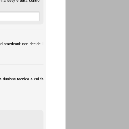
milanese) e tutta contro
sud americani: non decide il
a riunione tecnica a cui fa