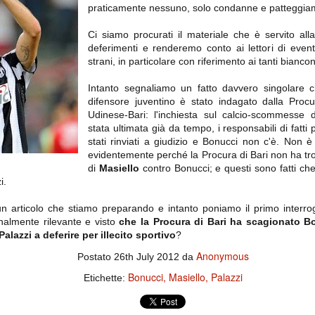
importantissimi punti per la
praticamente nessuno, solo condanne e patteggiam
Nonostante il gol fortunoso del
qualificazione e mettendosi alle
Chievo, la sensazione netta è che
spalle le brutte prestazioni del
la matassa sia molto, molto lunga
campionato. Dopo un primo tempo
Ci siamo procurati il materiale che è servito al
e difficile da sbrogliare.
di sofferenza gli uomini di Allegri
deferimenti e renderemo conto ai lettori di event
hanno saputo reagire al gol
strani, in particolare con riferimento ai tanti bianco
fortunoso (e non molto regolare)
segnato dagli inglesi e a portare a
casa il bottino intero.
Intanto segnaliamo un fatto davvero singolare 
difensore juventino è stato indagato dalla Procu
Udinese-Bari: l'inchiesta sul calcio-scommesse 
stata ultimata già da tempo, i responsabili di fatti
stati rinviati a giudizio e Bonucci non c'è. Non è 
evidentemente perché la Procura di Bari non ha tro
di
Masiello
contro Bonucci; e questi sono fatti che r
i.
 articolo che stiamo preparando e intanto poniamo il primo interrogat
enalmente rilevante e visto
che la Procura di Bari ha scagionato B
 delle operazioni di calciomercato, oltre che sulle liste Uefa e serie A (e
alazzi a deferire per illecito sportivo
?
abbiamo già pubblicato un pezzo dedicato pochi giorni fa. Ricordiamo che
) dei 12 giocatori usciti nella sessione di calciomercato sono italiani, e
Anonymous
Postato
26th July 2012
da
i giocatori arrivati.
Bonucci
Masiello
Palazzi
Etichette:
osta all'Olimpico. Una squadra che per i primi 75 minuti non ha