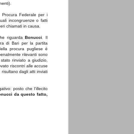
enti).
la Procura Federale per i
uali incongruenze o fatti
neri chiamati in causa.
che riguarda
Bonucci
. Il
La sentenza di
SEP
ra di Bari per la partita
Cassazione su Moggi
11
della procura pugliese è
Dal sito della Corte di
 penalmente rilevanti sono
Cassazione:
stato rinviato a giudizio,
vato riscontri alle accuse
"In Italia la Corte Suprema di
isultano dagli atti inviati
Cassazione è al vertice della
giurisdizione ordinaria; tra le
principali funzioni che le sono
attribuite dalla legge fondamentale
ivo: posto che l'illecito
sull'ordinamento giudiziario del 30
onucci da questo fatto,
gennaio 1941 n. 12 (art. 65) vi è
quella di assicurare "l'esatta
osservanza e l'uniforme
interpretazione della legge, l'unità
del diritto oggettivo nazionale, il
rispetto dei limiti delle diverse
giurisdizioni".