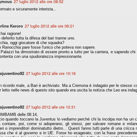
27 luglio 2012 alle ore 08:52
ymous
la polemica sviluppatasi in questi giorni, soprattutto fra tifosi
ormato e sicuramente interista...
io che ognuno tiri l'acqua al suo mulino e difenda strenuamente il
 presenza o dell'assenza di prove. Ci interessa invece altro.
27 luglio 2012 alle ore 09:21
rline Keroro
Teramo, l'ingiustizia sportiva
UG
17
Nei giorni scorsi abbiamo ricevuto alcuni messaggi di amici
hai ragione!
teramani, che ci chiedevano spazio per la loro vicenda, al limite
deferito tutta la difesa del bari tranne uno.
ll'incredibile. Ce ne occupiamo volentieri.
hia, oggi giocatore di che squadra?
n Ranocchia pare fosse l'unico che poteva non sapere.
po le incongruenze emerse negli scorsi anni nello scandalo del
alazzi ha dimostrato di essere pronto a tutto per la carriera, e sapendo chi 
alcioscommesse, con le assurde accuse a Pepe e Bonucci, e la
contenta con una spudoratezza impressionante.
radossale situazione di Conte, oltre ai tanti altri tirati in ballo solo da
stimonianze di terze parti (senza riscontri oggettivi), ora si punta il dito
ntro il Teramo.
ojuventino92
27 luglio 2012 alle ore 10:18
 ricordo male, a Bari è archiviato. Ma a Cremona è indagato per le stesse c
r letto nelle news di questo sito quando era uscita la notizia che Leo era indag
ta
-Marotta ha conseguito il suo ottavo successo nelle 19 competizioni
ojuventino92
27 luglio 2012 alle ore 10:31
torie e tre secondi posti in 19 competizioni: risultati impressionanti, da
guida, negli ultimi 13 mesi, sono stati ottenuti (in 5 competizioni) 3
IMBAMB delle 08:14,
cio quando toccano la Juventus lo vediamo perché chi la incolpa non ha un c
 contare, poi, come si adoperano, gli stessi, per salvare romane e mila
ieri o imprenditori dominatutto dietro... Questi fanno tutti parte di una cric
essa che è al governo e in UE. Forse ho esagerato, con la frase precedent