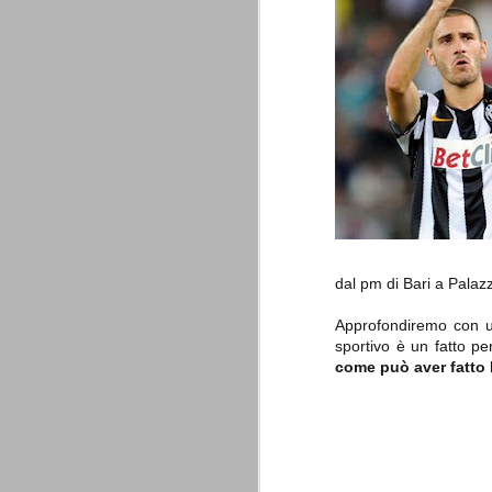
è finita.
Quando abbiamo messo on line
questo sito la nostra squadra del
cuore stava vivendo il suo periodo
più buio, annichilita nel suo
prestigio e guidata in modo da non
dare molte speranze di un futuro
migliore.
dal pm di Bari a Palazz
Approfondiremo con un
La Juve meno italiana
SEP
sportivo è un fatto p
8
Sulle implicazioni anche finanziarie
come può aver fatto P
relativi criteri di compilazione), 
7 (alcuni dei quali utilizzati poco o nulla
che sono italiani invece solo 2 dei 10 nuov
Roma - Juventus 2-1
AUG
30
La Juventus rimedia una sonora bat