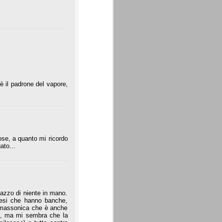
è il padrone del vapore,
ose, a quanto mi ricordo
ato...
azzo di niente in mano.
nesi che hanno banche,
ca massonica che è anche
e, ma mi sembra che la