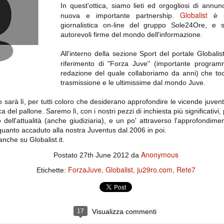
importantissimi punti per la
In quest'ottica, siamo lieti ed orgogliosi di annunc
Nonostante il gol fortunoso del
qualificazione e mettendosi alle
Chievo, la sensazione netta è che
Globalist
spalle le brutte prestazioni del
nuova e importante partnership.
è un
la matassa sia molto, molto lunga
campionato. Dopo un primo tempo
giornalistica on-line del gruppo Sole24Ore, e s
e difficile da sbrogliare.
di sofferenza gli uomini di Allegri
autorevoli firme del mondo dell'informazione.
hanno saputo reagire al gol
fortunoso (e non molto regolare)
segnato dagli inglesi e a portare a
All'interno della sezione Sport del portale Globalist.i
casa il bottino intero.
riferimento di "Forza Juve" (importante progra
redazione del quale collaboriamo da anni) che tocc
trasmissione e le ultimissime dal mondo Juve.
sarà lì, per tutti coloro che desiderano approfondire le vicende juventin
ica del pallone. Saremo lì, con i nostri pezzi di inchiesta più significativ
o dell'attualità (anche giudiziaria), e un po' attraverso l'approfondime
uanto accaduto alla nostra Juventus dal 2006 in poi.
anche su Globalist.it.
Anonymous
Postato
27th June 2012
da
 delle operazioni di calciomercato, oltre che sulle liste Uefa e serie A (e
ForzaJuve
Globalist
ju29ro.com
Rete7
Etichette:
abbiamo già pubblicato un pezzo dedicato pochi giorni fa. Ricordiamo che
) dei 12 giocatori usciti nella sessione di calciomercato sono italiani, e
i giocatori arrivati.
17
Visualizza commenti
osta all'Olimpico. Una squadra che per i primi 75 minuti non ha