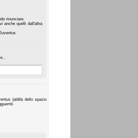
do rinunciare.
 anche quelli dall'altra
 Juventus.
e...
entus (aldilà dello spazio
uerriti.