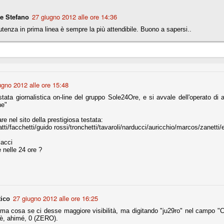
e Stefano
27 giugno 2012 alle ore 14:36
fitte)
utenza in prima linea è sempre la più attendibile. Buono a sapersi..
s - Lazio 2-0
percoppa italiana, diventando così la squadra più titolata in Italia in
 il Milan (a meno di classifiche e tabelle "galliane"), fermo a quota 6.
e i bianconeri a trovare una certa unità dopo le prime deludenti
ugno 2012 alle ore 15:48
stata giornalistica on-line del gruppo Sole24Ore, e si avvale dell'operato di
ne"
no, non è una barzelletta. O forse sì, fate voi, ma non fa ridere. Ci
re nel sito della prestigiosa testata:
, non è una storiaccia legata alla ex Jugoslavia. Dicevamo che ci sono
atti/facchetti/guido rossi/tronchetti/tavaroli/narducci/auricchio/marcos/zanett
a età (29 anni), e sono fisicamente simili, entrambi grandi e grossi.
uropee, e tutti e due sono appena arrivati a giocare in Italia. Il
iacci
e nelle 24 ore ?
one
licate finora sono le motivazioni del giudizio di Cassazione relativo a
vano scelto di farsi giudicare con il rito abbreviato.
27 giugno 2012 alle ore 16:25
tico
o, e quindi non le commenteremo, le considerazioni (di parte)
ima cosa se ci desse maggiore visibilità, ma digitando "ju29ro" nel campo "Ce
prese dalla maggior parte dei media (chissà perché...), come fossero
ti è, ahimé, 0 (ZERO).