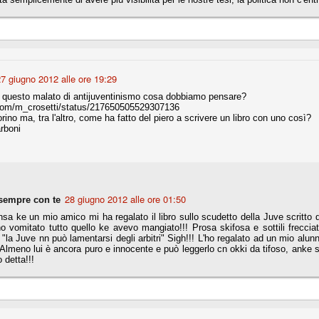
nni uno fra i maggiori talenti del calcio italiano della sua generazione,
 bravo nell'anticipo, bravo in marcatura, bravo nello scegliere il tempo
no, bravo nell'avanzare palla al piede, bravo nei colpi di testa. Bravo.
7 giugno 2012 alle ore 19:29
 della Juventus era fare mercato e farlo subito, anche al fine di
 questo malato di antijuventinismo cosa dobbiamo pensare?
tenze annunciate di Tevez e Pirlo, svecchiando al contempo una rosa
r.com/m_crosetti/status/217650505529307136
'acquisto di Rugani, Dybala e Zaza, il gentleman agreement con il
ino ma, tra l'altro, come ha fatto del piero a scrivere un libro con uno così?
eyra sono tutte mosse che puntano a ringiovanire la rosa affidandosi a
rboni
sa per la Juventus l'epoca degli accordi di compartecipazione
 la data finale, data nella quale quella forma contrattuale (con
28 giugno 2012 alle ore 01:50
sempre con te
di accordo) dovrà scomparire dal calcio italiano.
sa ke un mio amico mi ha regalato il libro sullo scudetto della Juve scritto 
i gli accordi di compartecipazione ancora in essere.
ho vomitato tutto quello ke avevo mangiato!!! Prosa skifosa e sottili frecc
 "la Juve nn può lamentarsi degli arbitri" Sigh!!! L'ho regalato ad un mio alunn
Almeno lui è ancora puro e innocente e può leggerlo cn okki da tifoso, anke 
o detta!!!
re del Sassuolo, così come Berardi (ora al 100%). Se uno dei due
deremo atto di quanto costerà. Di certo, quei due giocatori, insieme a
eso parecchio. Non sul piano sportivo, ma su quello finanziario. E non
ppe Marotta del quale una parte della tifoseria juventina sembra non
o.