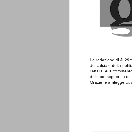
è finita.
Quando abbiamo messo on line
questo sito la nostra squadra del
cuore stava vivendo il suo periodo
più buio, annichilita nel suo
prestigio e guidata in modo da non
dare molte speranze di un futuro
migliore.
La redazione di Ju29ro 
del calcio e della polit
l'analisi e il comment
delle conseguenze di q
Grazie, e a rileggerci, 
La Juve meno italiana
SEP
8
Sulle implicazioni anche finanziarie
relativi criteri di compilazione), 
7 (alcuni dei quali utilizzati poco o nulla
che sono italiani invece solo 2 dei 10 nuov
Roma - Juventus 2-1
AUG
30
La Juventus rimedia una sonora bat