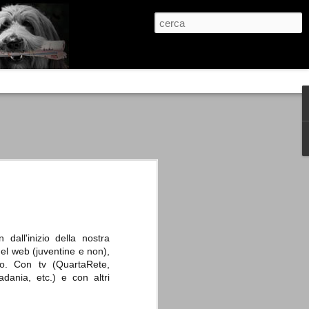
re, condanne scritte prima di ogni
, e chi provava a cantare fuori dal coro
 giustizialista innescato da una indagine
nso unico.
abbia e dalla passione, si ritrovò a
are quell’onda mediatica che ci stava
 dall'inizio della nostra
del web (juventine e non),
ro. Con tv (QuartaRete,
dania, etc.) e con altri