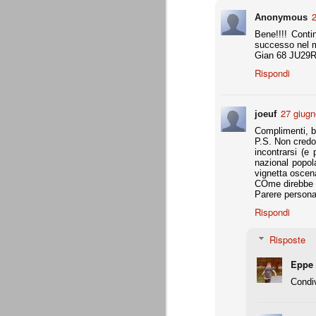
combinato un granché, ritrova la lu
2
Anonymous
Bene!!!! Conti
Champions League 2015/16
AUG
successo nel mo
28
Gian 68 JU29
I sorteggi di giovedì 27 Agosto han
che, a detta di tutti, è capitata nel
Rispondi
Gruppo A: Psg (Fra), Real Madrid (Spa),
Gruppo B: Psv Eindhoven (Ola), Manches
27 giugn
joeuf
Gruppo C: Benfica (Por), Atletico Madrid
Complimenti, b
P.S. Non credo
incontrarsi (e
Juventus - Udinese 0-1
AUG
nazional popola
vignetta oscena
23
Sconfitta meritata, anche con un p
COme direbbe 
dalle scelte iniziali per continuar
Parere persona
sbagliato davvero molto. Siamo certi che
fretta. Che ne pensate voi? Un semplice 
Rispondi
Nel frattempo, le nostre pagelle:
Risposte
Buffon s.v.
Eppe
La legge è disuguale per tutt
AUG
Condiv
20
È di oggi la pubblicazione del disp
sull'ennesimo ramo del calciosco