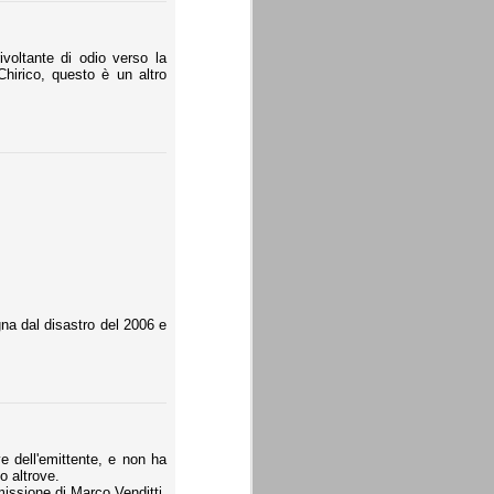
voltante di odio verso la
Chirico, questo è un altro
na dal disastro del 2006 e
e dell'emittente, e non ha
o altrove.
missione di Marco Venditti.