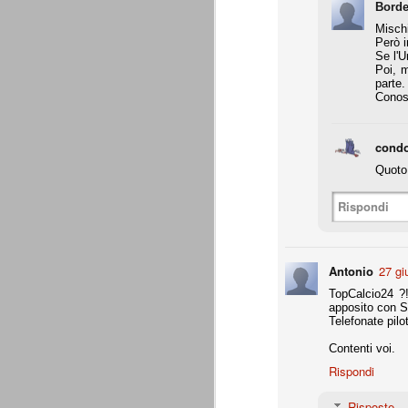
Borde
A noi francamente interessa assai poco del
ascolani e tifosi teramani. E' perfino ovv
Mischi
proprio campanile, anche a dispetto della
Però i
Se l'U
Poi, m
A
parte.
Conosc
de
condo
Do
c
Quoto 
pa
te
Rispondi
co
Antonio
27 gi
La Juventus di Agnelli-Marot
AUG
TopCalcio24 ?!
8
La Juventus della gestione Agnelli
apposito con Si
disputate in questi 5 anni. Otto vit
Telefonate pilo
ricordare. In particolare con Allegri alla 
successi e 2 secondi posti.
Contenti voi.
Rispondi
all. Delneri 2010-11
- serie A: 7° posto
Risposte