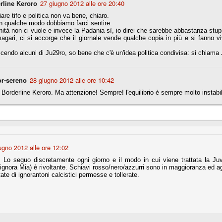
27 giugno 2012 alle ore 20:40
rline Keroro
la polemica sviluppatasi in questi giorni, soprattutto fra tifosi
io che ognuno tiri l'acqua al suo mulino e difenda strenuamente il
are tifo e politica non va bene, chiaro.
 presenza o dell'assenza di prove. Ci interessa invece altro.
n qualche modo dobbiamo farci sentire.
nità non ci vuole e invece la Padania sì, io direi che sarebbe abbastanza stupi
agari, ci si accorge che il giornale vende qualche copia in più e si fanno vivi
Teramo, l'ingiustizia sportiva
UG
endo alcuni di Ju29ro, so bene che c'è un'idea politica condivisa: si chiama
17
Nei giorni scorsi abbiamo ricevuto alcuni messaggi di amici
teramani, che ci chiedevano spazio per la loro vicenda, al limite
ll'incredibile. Ce ne occupiamo volentieri.
r-sereno
28 giugno 2012 alle ore 10:42
po le incongruenze emerse negli scorsi anni nello scandalo del
alcioscommesse, con le assurde accuse a Pepe e Bonucci, e la
Borderline Keroro. Ma attenzione! Sempre! l'equilibrio è sempre molto instabil
radossale situazione di Conte, oltre ai tanti altri tirati in ballo solo da
stimonianze di terze parti (senza riscontri oggettivi), ora si punta il dito
ntro il Teramo.
ugno 2012 alle ore 12:02
ta
 Lo seguo discretamente ogni giorno e il modo in cui viene trattata la Juv
-Marotta ha conseguito il suo ottavo successo nelle 19 competizioni
gnora Mia) è rivoltante. Schiavi rosso/nero/azzurri sono in maggioranza ed agg
torie e tre secondi posti in 19 competizioni: risultati impressionanti, da
tate di ignorantoni calcistici permesse e tollerate.
guida, negli ultimi 13 mesi, sono stati ottenuti (in 5 competizioni) 3