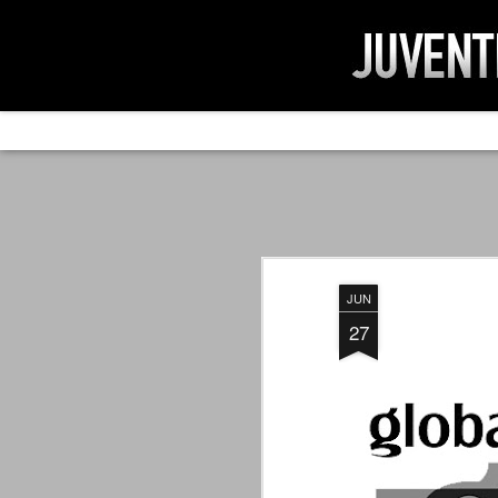
AD IMPOSSIBIL
SEP
19
Ad impossibilìa nemo tenetur. Per
significa che nessuno è tenuto a 
Ed infatti, per chi ricorda le convulse gi
JUN
davvero impresa impossibile quella di mod
erano abbattuti sulla Juventus.
27
PER UNA VERITÀ
SEP
STORICA
19
Cari amici, l'avventura che
abbiamo iniziato il 5 maggio 2007