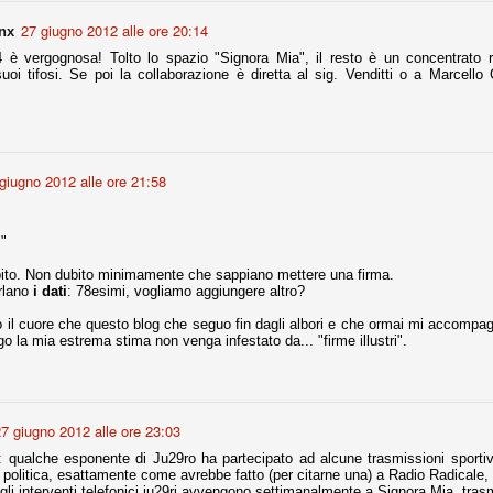
27 giugno 2012 alle ore 20:14
nx
 vergognosa! Tolto lo spazio "Signora Mia", il resto è un concentrato ri
Comproprietà - Capitolo finale
UN
uoi tifosi. Se poi la collaborazione è diretta al sig. Venditti o a Marcello 
18
Finita un'altra stagione di trionfi, è tempo ora per la Juve di
mettersi tutto alle spalle e di organizzare il mercato per la
rossima stagione.
e anni fa il calcio italiano ha deciso di adeguarsi al resto d’Europa e
 estinguere definitivamente la pratica delle comproprietà. Per
giugno 2012 alle ore 21:58
evolare le società, la FIGC aveva dato inizialmente un anno di tempo,
lvo poi decidere di concedere una proroga fino a giugno 2015.
."
ito. Non dubito minimamente che sappiano mettere una firma.
arlano
i dati
: 78esimi, vogliamo aggiungere altro?
rdinaria
o il cuore che questo blog che seguo fin dagli albori e che ormai mi accompag
mo orgogliosi di un gruppo (società, dirigenti, staff tecnico, squadra)
go la mia estrema stima non venga infestato da... "firme illustri".
spacciato. Una squadra che ha saputo cambiare guida tecnica, staff,
li di gioco, interpreti, mentalità in campo... riproponendosi sempre e
2014/15:
7 giugno 2012 alle ore 23:03
 ai rigori).
 qualche esponente di Ju29ro ha partecipato ad alcune trasmissioni sportiv
i politica, esattamente come avrebbe fatto (per citarne una) a Radio Radicale, 
li interventi telefonici ju29ri avvengono settimanalmente a Signora Mia, tras