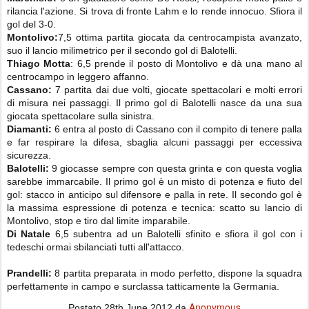
rilancia l'azione. Si trova di fronte Lahm e lo rende innocuo. Sfiora il
gol del 3-0.
Montolivo:
7,5 ottima partita giocata da centrocampista avanzato,
suo il lancio milimetrico per il secondo gol di Balotelli.
Thiago Motta
: 6,5 prende il posto di Montolivo e dà una mano al
centrocampo in leggero affanno.
Cassano:
7 partita dai due volti, giocate spettacolari e molti errori
di misura nei passaggi. Il primo gol di Balotelli nasce da una sua
giocata spettacolare sulla sinistra.
Diamanti:
6 entra al posto di Cassano con il compito di tenere palla
e far respirare la difesa, sbaglia alcuni passaggi per eccessiva
sicurezza.
Balotelli:
9 giocasse sempre con questa grinta e con questa voglia
sarebbe immarcabile. Il primo gol è un misto di potenza e fiuto del
gol: stacco in anticipo sul difensore e palla in rete. Il secondo gol è
la massima espressione di potenza e tecnica: scatto su lancio di
Montolivo, stop e tiro dal limite imparabile.
Di Natale
6,5 subentra ad un Balotelli sfinito e sfiora il gol con i
tedeschi ormai sbilanciati tutti all'attacco.
Prandelli:
8 partita preparata in modo perfetto, dispone la squadra
perfettamente in campo e surclassa tatticamente la Germania.
Anonymous
Postato
28th June 2012
da