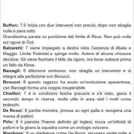
Buffon:
7.5 Inizia con due interventi non precisi, dopo non sbaglia
nulla e para tutto.
Grandissima parata su punizione dal limite di Reus. Non può nulla
sul rigore di Özil.
Balzaretti:
7 viene impiegato a destra vista l'assenza di Abate e
Maggio. Limita Podolski e spinge molto. Autore di alcune chiusure
decisive. Gli viene fischiato il fallo da rigore, ma forse subisce prima
un fallo da Klose.
Barzagli:
8 difensore sontuoso, non sbaglia un intervento e si
integra alla perfezione con Bonucci.
Bonucci
: 8 questo ragazzo ha avuto un'evoluzione spaventosa,
con Barzagli forma una coppia insuperabile.
Chiellini:
7 è in condizioni fisiche precarie e s'è visto, gioca il
secondo tempo in riserva, molto utile in area visti i molti cross
tedeschi.
De Rossi:
8 partita monstre, pressa su ogni palla e recupera una
marea di palloni.
Pirlo:
8 il pianista l'hanno definito gli inglesi, tocca un'infinità di
palloni e fa girare la squadra come un orologio svizzero.
Marchisio:
8 un gladiatore come De Rossi, recupera molte palle e