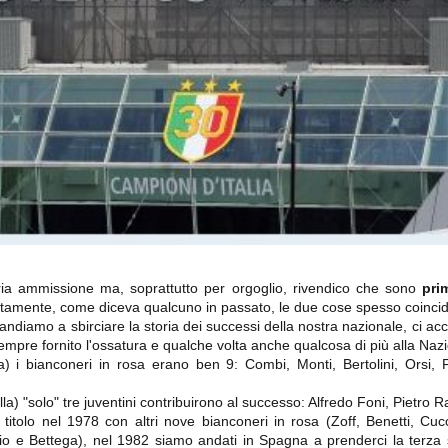
importantissimi punti per la
Nonostante il gol fortunoso del
qualificazione e mettendosi alle
Chievo, la sensazione netta è che
spalle le brutte prestazioni del
la matassa sia molto, molto lunga
campionato. Dopo un primo tempo
e difficile da sbrogliare.
di sofferenza gli uomini di Allegri
hanno saputo reagire al gol
fortunoso (e non molto regolare)
segnato dagli inglesi e a portare a
casa il bottino intero.
ia ammissione ma, soprattutto per orgoglio, rivendico che sono
pri
natamente, come diceva qualcuno in passato, le due cose spesso coinc
ndiamo a sbirciare la storia dei successi della nostra nazionale, ci a
 delle operazioni di calciomercato, oltre che sulle liste Uefa e serie A (e
empre fornito l'ossatura e qualche volta anche qualcosa di più alla Naz
abbiamo già pubblicato un pezzo dedicato pochi giorni fa. Ricordiamo che
) dei 12 giocatori usciti nella sessione di calciomercato sono italiani, e
) i bianconeri in rosa erano ben 9: Combi, Monti, Bertolini, Orsi, Fe
i giocatori arrivati.
a) "solo" tre juventini contribuirono al successo: Alfredo Foni, Pietro 
titolo nel 1978 con altri nove bianconeri in rosa (Zoff, Benetti, Cuc
sio e Bettega), nel 1982 siamo andati in Spagna a prenderci la terza s
osta all'Olimpico. Una squadra che per i primi 75 minuti non ha