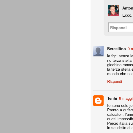
Anton
Precisione svizzera
JUL
Ecco, 
27
Il calcio estivo va sempre preso pe
occasione per provare schemi e met
Gallo ha avuto proprio questa impression
Rispondi
Appunti: 3. Liste Uefa e Seri
JUL
22
Queste le regole per la composizion
9 m
Bercellino
la fgci senza l
no terza stella
Appunti: 2. Potenza di fuoco
JUL
giochino ranocc
la terza stella
22
La potenza di fuoco è = quota an
mondo che nean
di fuoco di una società non deve su
Ffp Uefa).
Rispondi
Non conosciamo ancora il dato ufficiale 
mln. Ma qui dobbiamo riferirci al fatturat
Tenhi
9 maggi
Appunti: 1. Il cambiamento
JUL
Io sono solo ju
Pronto a gufare
22
Siamo poco oltre metà luglio, e il 
calciatori, l'
conta e parla il campo. E, al 21 lu
quasi impossibi
Sono andati via Storari, Pepe, Pirlo, Tev
Perciò italia s
(nel tempo, e a suon di risultati) di saperl
lo scudetto di 