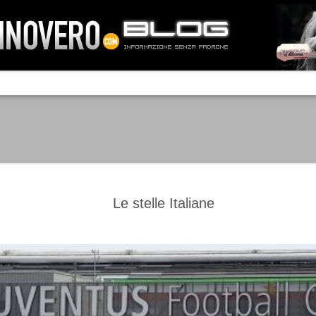
IA NEMO TENETUR
Mass-media feroci, sentimento popola
processo. Una vera e propria mattanza
veniva travolto, annichilito dal furore
 chi conosce il latino, questa frase
che, fin dai primi attimi, sembrò a se
fare imprese impossibili.
Un gruppo di persone, spronato dalla r
ornate dell’estate 2006, sembrava
lavorare sul web per cercare di argin
ificare il corso degli eventi che si
condannando irreversibilmente.
Le stelle Italiane
Manchester City -
Juventus - Chievo 1-1
SEP
SEP
Juventus 1-2
15
12
La Juventus esce con un
misero punto dallo Juventus
La Juventus trionfa a
Stadium, accentuando una crisi
Manchester conquistandosi tre
che sembra non avere fine.