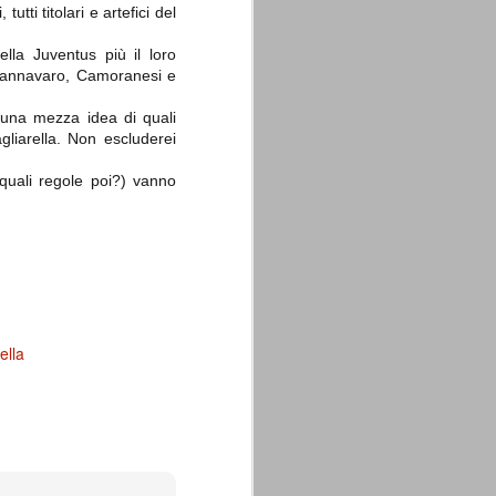
utti titolari e artefici del
lla Juventus più il loro
 Cannavaro, Camoranesi e
 una mezza idea di quali
gliarella. Non escluderei
 quali regole poi?) vanno
ella