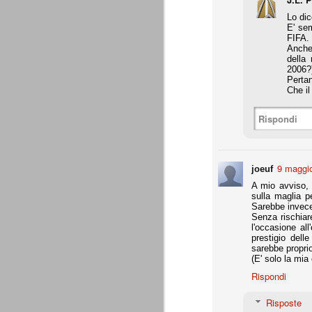
Da agosto 2012 a giugno 2015.
Lo dic
E' sem
FIFA.
J
Anche 
della 
2006?
p
Pertan
Che il
Du
di
Rispondi
ag
sa
9 maggio
joeuf
A mio avviso, i
sulla maglia p
Grazie, Juve. Stagione strao
JUN
Sarebbe invece 
7
Siamo orgogliosi di voi. Grazie. Sia
Senza rischiar
che a metà luglio veniva dato per 
l'occasione all
preparazione, metodi di allenamento, modu
prestigio dell
comunque come vincente.
sarebbe proprio
(E' solo la mia
4 competizioni disputate nella stagione 
Rispondi
- Supercoppa italiana: 2° posto (persa solo
Risposte