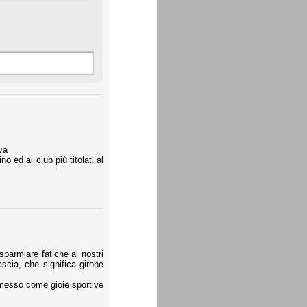
va
o ed ai club più titolati al
sparmiare fatiche ai nostri
scia, che significa girone
a messo come gioie sportive