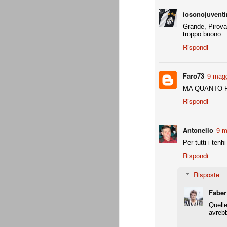
- coppa Italia: elim. quarti finale
iosonojuvent
Grande, Pirova
- Europa League: elim. gironi (senza scon
troppo buono... 
all.
Rispondi
Supercoppa italiana: Juventu
AUG
8
La Juventus vince la sua settima Su
questa competizione. Staccato anche
Faro73
9 magg
Una prova di forza che aiuta indubbiament
MA QUANTO RO
amichevoli estive.
Rispondi
Un bosniaco e un croato
AUG
7
Ci sono un bosniaco e un croato... 
sono un bosniaco e un croato... no
Antonello
9 m
un bosniaco e un croato... Hanno la stess
Per tutti i ten
Giocavano entrambi in squadre importanti e
bosniaco è considerato un top player.
Rispondi
Motivazioni senza motivazi
JUL
Risposte
29
Precisiamo che ad essere state pubb
Giraudo e agli altri imputati che ave
Faber
Quelle
Precisiamo inoltre che non ci interessan
avrebb
dell'avvocato Catalanotti, prontamente ri
oro colato.