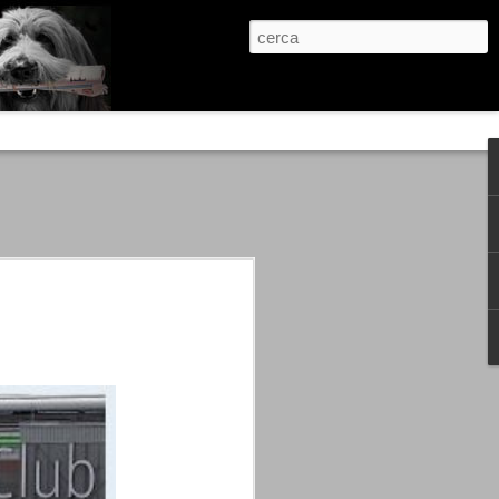
re, condanne scritte prima di ogni
, e chi provava a cantare fuori dal coro
 giustizialista innescato da una indagine
nso unico.
abbia e dalla passione, si ritrovò a
are quell’onda mediatica che ci stava