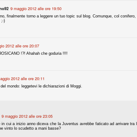
ino92
9 maggio 2012 alle ore 19:50
no, finalmente torno a leggere un tuo topic sul blog. Comunque, col conifero, 
fitte)
;-)
s - Lazio 2-0
percoppa italiana, diventando così la squadra più titolata in Italia in
 il Milan (a meno di classifiche e tabelle "galliane"), fermo a quota 6.
io 2012 alle ore 20:07
e i bianconeri a trovare una certa unità dopo le prime deludenti
SICANO !?! Ahahah che goduria !!!!
no, non è una barzelletta. O forse sì, fate voi, ma non fa ridere. Ci
, non è una storiaccia legata alla ex Jugoslavia. Dicevamo che ci sono
aggio 2012 alle ore 20:11
a età (29 anni), e sono fisicamente simili, entrambi grandi e grossi.
hi del mondo: leggetevi le dichiarazioni di Moggi.
uropee, e tutti e due sono appena arrivati a giocare in Italia. Il
one
licate finora sono le motivazioni del giudizio di Cassazione relativo a
vano scelto di farsi giudicare con il rito abbreviato.
9 maggio 2012 alle ore 23:05
 in cui a inizio anno diceva che la Juventus avrebbe faticato ad arrivare tra l
o, e quindi non le commenteremo, le considerazioni (di parte)
e vinto lo scudetto a mani basse?
prese dalla maggior parte dei media (chissà perché...), come fossero