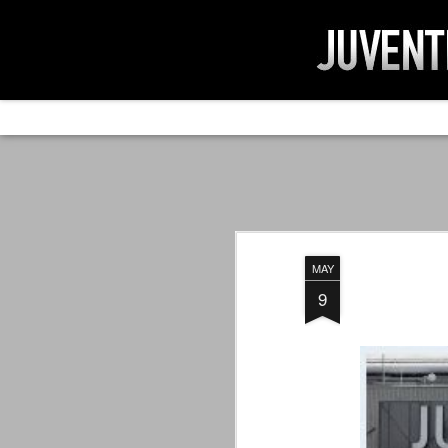
AD IMPOSSIBIL
SEP
19
Ad impossibilìa nemo tenetur. Per
significa che nessuno è tenuto a 
Ed infatti, per chi ricorda le convulse gi
MAY
davvero impresa impossibile quella di mod
erano abbattuti sulla Juventus.
9
PER UNA VERITÀ
SEP
STORICA
19
Cari amici, l'avventura che
abbiamo iniziato il 5 maggio 2007