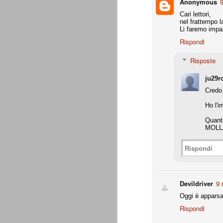
Anonymous
9
A noi francamente interessa assai poco del
Cari lettori,
ascolani e tifosi teramani. E' perfino ovv
nel frattempo l
proprio campanile, anche a dispetto della
Li faremo impa
Rispondi
A
Risposte
de
ju29r
Do
Credo 
c
pa
Ho l'i
te
co
Quant
MOLLA
Rispondi
La Juventus di Agnelli-Marot
AUG
8
La Juventus della gestione Agnelli
disputate in questi 5 anni. Otto vit
ricordare. In particolare con Allegri alla 
Devildriver
9 
successi e 2 secondi posti.
Oggi è apparsa
all. Delneri 2010-11
Rispondi
- serie A: 7° posto