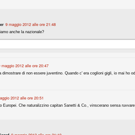
nni uno fra i maggiori talenti del calcio italiano della sua generazione,
 bravo nell'anticipo, bravo in marcatura, bravo nello scegliere il tempo
no, bravo nell'avanzare palla al piede, bravo nei colpi di testa. Bravo.
9 maggio 2012 alle ore 21:48
er
iamo anche la nazionale?
 della Juventus era fare mercato e farlo subito, anche al fine di
tenze annunciate di Tevez e Pirlo, svecchiando al contempo una rosa
'acquisto di Rugani, Dybala e Zaza, il gentleman agreement con il
eyra sono tutte mosse che puntano a ringiovanire la rosa affidandosi a
 maggio 2012 alle ore 20:47
a dimostrare di non essere juventino. Quando c' era coglioni gigli, io mai ho od
sa per la Juventus l'epoca degli accordi di compartecipazione
 la data finale, data nella quale quella forma contrattuale (con
di accordo) dovrà scomparire dal calcio italiano.
i gli accordi di compartecipazione ancora in essere.
aggio 2012 alle ore 20:51
o Europei. Che naturalizzino capitan Sanetti & Co., vinscerano sensa ruvvare 
re del Sassuolo, così come Berardi (ora al 100%). Se uno dei due
deremo atto di quanto costerà. Di certo, quei due giocatori, insieme a
eso parecchio. Non sul piano sportivo, ma su quello finanziario. E non
ppe Marotta del quale una parte della tifoseria juventina sembra non
o.
Picard
9 maggio 2012 alle ore 21:10