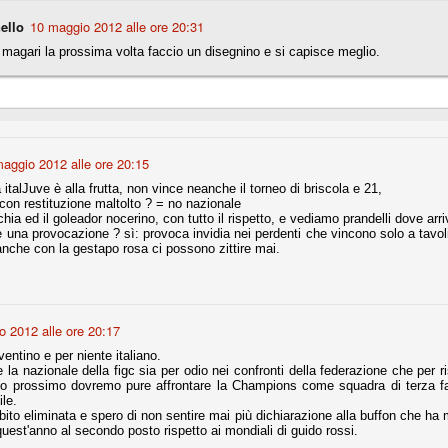
ello
10 maggio 2012 alle ore 20:31
magari la prossima volta faccio un disegnino e si capisce meglio.
r quello che è: un allenamento in vista della stagione, una ghiotta
tere preziosi minuti nelle gambe. E chi sabato era allo stadio a San
e.
e A
e delle liste.
aggio 2012 alle ore 20:15
a italJuve è alla frutta, non vince neanche il torneo di briscola e 21,
 con restituzione maltolto ? = no nazionale
hia ed il goleador nocerino, con tutto il rispetto, e vediamo prandelli dove arri
 è una provocazione ? sì: provoca invidia nei perdenti che vincono solo a tavolin
nua di ammortamento + ingaggio lordo annuo. La somma della potenza
che con la gestapo rosa ci possono zittire mai.
perare il 70 % del fatturato al netto delle plusvalenze (vedi regole del
del fatturato 2014/15, che dovrebbe comunque essere intorno ai 320
o 2015/16, esercizio appena iniziato.
o 2012 alle ore 20:17
ventino e per niente italiano.
 la nazionale della figc sia per odio nei confronti della federazione che per ri
mercato si valuta alla fine, a inizio settembre. Fermo restando che poi
anno prossimo dovremo pure affrontare la Champions come squadra di terza fa
glio, sono già arrivati Rugani, Dybala, Khedira, Mandzukic, Neto, Zaza.
le.
ez, Ogbonna, forse Vidal. Il mercato i nostri dirigenti hanno dimostrato
ubito eliminata e spero di non sentire mai più dichiarazione alla buffon che h
o fare meglio di noi tifosi.
quest'anno al secondo posto rispetto ai mondiali di guido rossi.