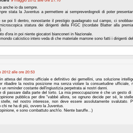
o anche io da sempre.
pre stata la Juventus a permettere ai sempreverdognoli di poter presentars
Comproprietà - Capitolo finale
UN
se poi lì dentro, nonostante il prestigio guadagnato sul campo, ci snobbav
18
Finita un'altra stagione di trionfi, è tempo ora per la Juve di
microscopica statura dei dirigenti della FIGC (ricordate Blatter alla prem
mettersi tutto alle spalle e di organizzare il mercato per la
).
rossima stagione.
to d'ora in poi niente giocatori bianconeri in Nazionale.
 mondo calcistico intero veda di che materiale marrone sono fatti i dirigenti del 
e anni fa il calcio italiano ha deciso di adeguarsi al resto d’Europa e
 estinguere definitivamente la pratica delle comproprietà. Per
evolare le società, la FIGC aveva dato inizialmente un anno di tempo,
lvo poi decidere di concedere una proroga fino a giugno 2015.
 2012 alle ore 20:53
n attesa del ritorno ufficiale e definitivo dei gemellini, una soluzione intel
er ribadire la nostra posizione ma senza violare la consuetudine ufficiale
rdinaria
un reminder costante dell'ingiustizia perpetrata ai nostri danni.
mo orgogliosi di un gruppo (società, dirigenti, staff tecnico, squadra)
e di passare dalla parte del torto. La mia preoccupazione è che un gesto di ro
spacciato. Una squadra che ha saputo cambiare guida tecnica, staff,
'opinione pubblica per dire "vabbé allora, se ognuno decide per sé, le stelle
li di gioco, interpreti, mentalità in campo... riproponendosi sempre e
e stelle, nel nostro interesse, non deve essere assolutamente svalutato. P
 chi ne ha di più, ovvero la Juventus.
 opinione, e sono combattuto anch'io. Niente baruffe...)
2014/15:
 ai rigori).