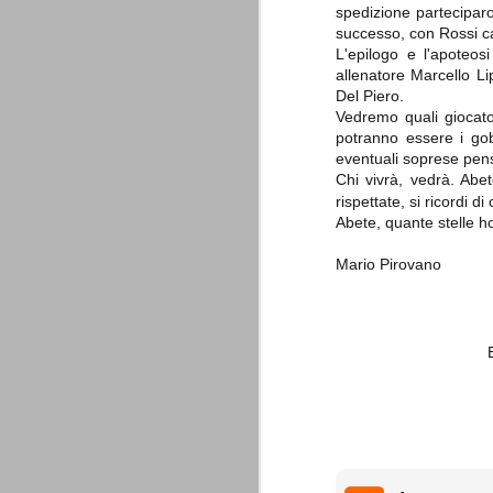
combinato un granché, ritrova la lu
spedizione parteciparono
successo, con Rossi c
L'epilogo e l'apoteo
Champions League 2015/16
AUG
allenatore Marcello L
28
I sorteggi di giovedì 27 Agosto han
Del Piero.
che, a detta di tutti, è capitata nel
Vedremo quali giocat
potranno essere i gobb
Gruppo A: Psg (Fra), Real Madrid (Spa),
eventuali soprese pen
Gruppo B: Psv Eindhoven (Ola), Manches
Chi vivrà, vedrà. Abe
rispettate, si ricordi d
Gruppo C: Benfica (Por), Atletico Madrid
Abete, quante stelle h
Juventus - Udinese 0-1
AUG
Mario Pirovano
23
Sconfitta meritata, anche con un p
dalle scelte iniziali per continuar
sbagliato davvero molto. Siamo certi che
fretta. Che ne pensate voi? Un semplice 
Nel frattempo, le nostre pagelle:
Buffon s.v.
La legge è disuguale per tutt
AUG
20
È di oggi la pubblicazione del disp
sull'ennesimo ramo del calciosco