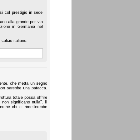
i col prestigio in sede
ano alla grande per via
iazione in Germania nel
calcio italiano.
ligente, che metta un segno
, non sarebbe una patacca.
ttura totale possa offrire
 non significano nulla". Il
erché chi ci rimetterebbe