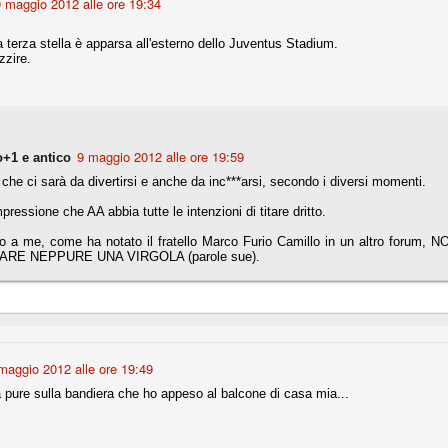
 maggio 2012 alle ore 19:34
la polemica sviluppatasi in questi giorni, soprattutto fra tifosi
io che ognuno tiri l'acqua al suo mulino e difenda strenuamente il
a terza stella è apparsa all'esterno dello Juventus Stadium.
 presenza o dell'assenza di prove. Ci interessa invece altro.
zzire.
Teramo, l'ingiustizia sportiva
UG
17
Nei giorni scorsi abbiamo ricevuto alcuni messaggi di amici
teramani, che ci chiedevano spazio per la loro vicenda, al limite
ll'incredibile. Ce ne occupiamo volentieri.
9 maggio 2012 alle ore 19:59
o+1 e antico
po le incongruenze emerse negli scorsi anni nello scandalo del
che ci sarà da divertirsi e anche da inc***arsi, secondo i diversi momenti.
alcioscommesse, con le assurde accuse a Pepe e Bonucci, e la
radossale situazione di Conte, oltre ai tanti altri tirati in ballo solo da
mpressione che AA abbia tutte le intenzioni di titare dritto.
stimonianze di terze parti (senza riscontri oggettivi), ora si punta il dito
ntro il Teramo.
o a me, come ha notato il fratello Marco Furio Camillo in un altro forum
RE NEPPURE UNA VIRGOLA (parole sue).
ta
-Marotta ha conseguito il suo ottavo successo nelle 19 competizioni
torie e tre secondi posti in 19 competizioni: risultati impressionanti, da
guida, negli ultimi 13 mesi, sono stati ottenuti (in 5 competizioni) 3
maggio 2012 alle ore 19:49
 pure sulla bandiera che ho appeso al balcone di casa mia...