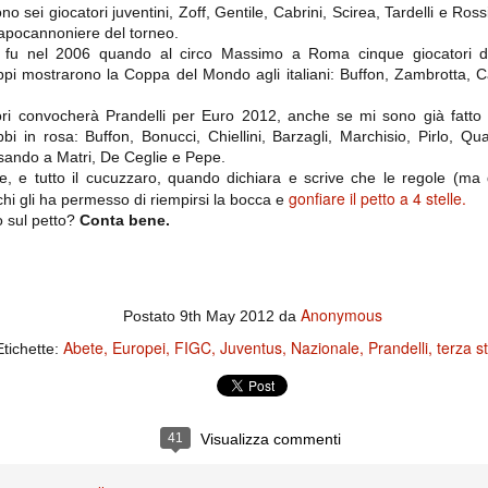
ce solo a 10 minuti dalla fine, dopo essere rimasta in 10 uomini.
 sei giocatori juventini, Zoff, Gentile, Cabrini, Scirea, Tardelli e Rossi, t
apocannoniere del torneo.
si fu nel 2006 quando al circo Massimo a Roma cinque giocatori de
ippi mostrarono la Coppa del Mondo agli italiani: Buffon, Zambrotta,
no regalato un'urna non facile alle italiane, specialmente alla Juventus,
 girone forse più avvincente:
ori convocherà Prandelli per Euro 2012, anche se mi sono già fatto
i in rosa: Buffon, Bonucci, Chiellini, Barzagli, Marchisio, Pirlo, Qua
 Shakhtar Donetsk (Ucr), Malmoe (Sve)
sando a Matri, De Ceglie e Pepe.
ter Utd (Ing), Cska Mosca (Rus), Wolfsburg (Ger).
te, e tutto il cucuzzaro, quando dichiara e scrive che le regole (ma
gonfiare il petto a 4 stelle.
i chi gli ha permesso di riempirsi la bocca e
 (Spa), Galatasaray (Tur), Astana (Kaz).
o sul petto?
Conta bene.
izzico di sfortuna. Partita sbagliata come impostazione, a cominciare
e con la gestione della stessa. Può succedere. Oggi anche Allegri ha
 lo abbia capito. Quindi, niente drammi e vediamo di imparare in
Anonymous
Postato
9th May 2012
da
passo falso, o c'è qualcosa di più?
Abete
Europei
FIGC
Juventus
Nazionale
Prandelli
terza st
Etichette:
i
41
Visualizza commenti
ositivo della sentenza di primo grado del processo sportivo
mmesse.