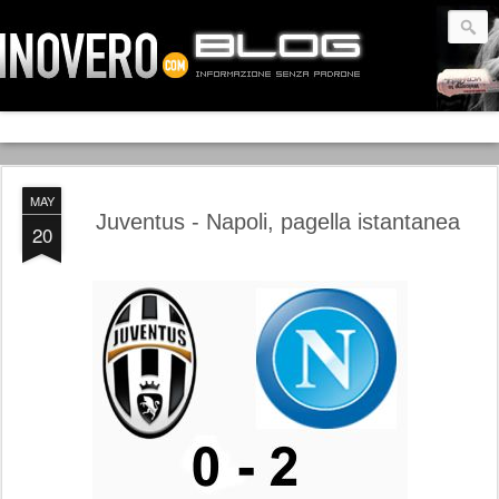
MAY
Juventus - Napoli, pagella istantanea
20