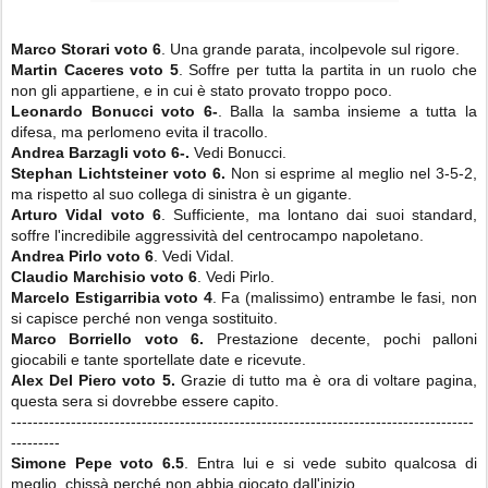
Marco Storari voto 6
. Una grande parata, incolpevole sul rigore.
Martin Caceres voto 5
. Soffre per tutta la partita in un ruolo che
non gli appartiene, e in cui è stato provato troppo poco.
Leonardo Bonucci
voto 6-
. Balla la samba insieme a tutta la
difesa, ma perlomeno evita il tracollo.
Andrea Barzagli
voto 6-.
Vedi Bonucci.
Stephan Lichtsteiner
voto 6.
Non si esprime al meglio nel 3-5-2,
ma rispetto al suo collega di sinistra è un gigante.
Arturo Vidal
voto 6
. Sufficiente, ma lontano dai suoi standard,
soffre l'incredibile aggressività del centrocampo napoletano.
Andrea Pirlo voto 6
. Vedi Vidal.
Claudio Marchisio
voto 6
. Vedi Pirlo.
Marcelo Estigarribia voto 4
. Fa (malissimo) entrambe le fasi, non
si capisce perché non venga sostituito.
Marco Borriello
voto 6.
Prestazione decente, pochi palloni
giocabili e tante sportellate date e ricevute.
Alex Del Piero
voto 5.
Grazie di tutto ma è ora di voltare pagina,
questa sera si dovrebbe essere capito.
-------------------------------------------------------------------------------------
---------
Simone Pepe
voto 6.5
. Entra lui e si vede subito qualcosa di
meglio, chissà perché non abbia giocato dall'inizio.