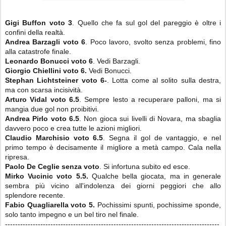
Gigi Buffon voto 3
. Quello che fa sul gol del pareggio è oltre i
confini della realtà.
Andrea Barzagli voto 6
. Poco lavoro, svolto senza problemi, fino
alla catastrofe finale.
Leonardo Bonucci
voto 6
. Vedi Barzagli.
Giorgio Chiellini
voto 6.
Vedi Bonucci.
Stephan Lichtsteiner
voto 6-
. Lotta come al solito sulla destra,
ma con scarsa incisività.
Arturo Vidal
voto 6.5
. Sempre lesto a recuperare palloni, ma si
mangia due gol non proibitivi.
Andrea Pirlo voto 6.5
. Non gioca sui livelli di Novara, ma sbaglia
davvero poco e crea tutte le azioni migliori.
Claudio Marchisio
voto 6.5
. Segna il gol de vantaggio, e nel
primo tempo è decisamente il migliore a metà campo. Cala nella
ripresa.
Paolo De Ceglie
senza voto
. Si infortuna subito ed esce.
Mirko Vucinic voto 5.5.
Qualche bella giocata, ma in generale
sembra più vicino all'indolenza dei giorni peggiori che allo
splendore recente.
Fabio Quagliarella
voto 5.
Pochissimi spunti, pochissime sponde,
solo tanto impegno e un bel tiro nel finale.
-------------------------------------------------------------------------------------