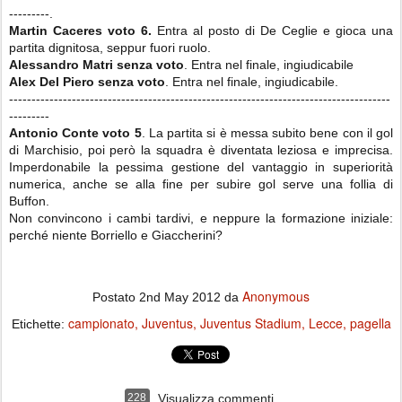
---------.
Martin Caceres voto 6.
Entra al posto di De Ceglie e gioca una
partita dignitosa, seppur fuori ruolo.
Alessandro Matri senza
voto
. Entra nel finale, ingiudicabile
Alex Del Piero senza voto
. Entra nel finale, ingiudicabile.
-------------------------------------------------------------------------------------
---------
Antonio Conte voto 5
. La partita si è messa subito bene con il gol
di Marchisio, poi però la squadra è diventata leziosa e imprecisa.
Imperdonabile la pessima gestione del vantaggio in superiorità
numerica, anche se alla fine per subire gol serve una follia di
Buffon.
Non convincono i cambi tardivi, e neppure la formazione iniziale:
perché niente Borriello e Giaccherini?
Anonymous
Postato
2nd May 2012
da
campionato
Juventus
Juventus Stadium
Lecce
pagella
Etichette:
228
Visualizza commenti