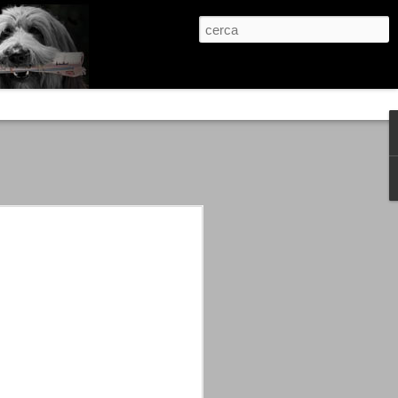
re, condanne scritte prima di ogni
, e chi provava a cantare fuori dal coro
 giustizialista innescato da una indagine
nso unico.
abbia e dalla passione, si ritrovò a
are quell’onda mediatica che ci stava