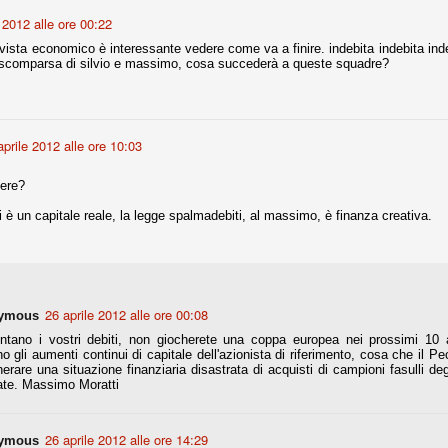
la polemica sviluppatasi in questi giorni, soprattutto fra tifosi
 2012 alle ore 00:22
io che ognuno tiri l'acqua al suo mulino e difenda strenuamente il
 presenza o dell'assenza di prove. Ci interessa invece altro.
vista economico è interessante vedere come va a finire. indebita indebita ind
alla scomparsa di silvio e massimo, cosa succederà a queste squadre?
Teramo, l'ingiustizia sportiva
UG
17
Nei giorni scorsi abbiamo ricevuto alcuni messaggi di amici
teramani, che ci chiedevano spazio per la loro vicenda, al limite
ll'incredibile. Ce ne occupiamo volentieri.
aprile 2012 alle ore 10:03
po le incongruenze emerse negli scorsi anni nello scandalo del
alcioscommesse, con le assurde accuse a Pepe e Bonucci, e la
tere?
radossale situazione di Conte, oltre ai tanti altri tirati in ballo solo da
stimonianze di terze parti (senza riscontri oggettivi), ora si punta il dito
ri è un capitale reale, la legge spalmadebiti, al massimo, è finanza creativa.
ntro il Teramo.
26 aprile 2012 alle ore 00:08
ta
ymous
-Marotta ha conseguito il suo ottavo successo nelle 19 competizioni
ntano i vostri debiti, non giocherete una coppa europea nei prossimi 10
torie e tre secondi posti in 19 competizioni: risultati impressionanti, da
o gli aumenti continui di capitale dell'azionista di riferimento, cosa che il P
guida, negli ultimi 13 mesi, sono stati ottenuti (in 5 competizioni) 3
rare una situazione finanziaria disastrata di acquisti di campioni fasulli degl
ate. Massimo Moratti
26 aprile 2012 alle ore 14:29
ymous