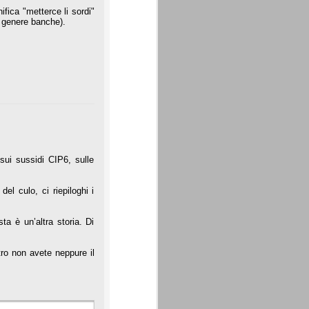
fica "metterce li sordi"
in genere banche).
sui sussidi CIP6, sulle
el culo, ci riepiloghi i
ta è un’altra storia. Di
tro non avete neppure il