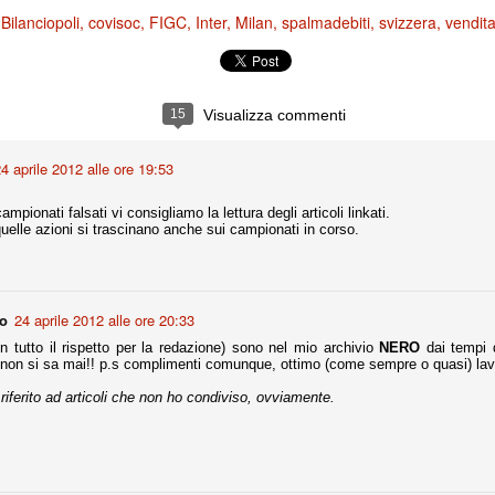
ce solo a 10 minuti dalla fine, dopo essere rimasta in 10 uomini.
Bilanciopoli
covisoc
FIGC
Inter
Milan
spalmadebiti
svizzera
vendit
:
no regalato un'urna non facile alle italiane, specialmente alla Juventus,
 girone forse più avvincente:
15
Visualizza commenti
 Shakhtar Donetsk (Ucr), Malmoe (Sve)
4 aprile 2012 alle ore 19:53
ter Utd (Ing), Cska Mosca (Rus), Wolfsburg (Ger).
 (Spa), Galatasaray (Tur), Astana (Kaz).
ampionati falsati vi consigliamo la lettura degli articoli linkati.
i quelle azioni si trascinano anche sui campionati in corso.
izzico di sfortuna. Partita sbagliata come impostazione, a cominciare
e con la gestione della stessa. Può succedere. Oggi anche Allegri ha
 lo abbia capito. Quindi, niente drammi e vediamo di imparare in
no
24 aprile 2012 alle ore 20:33
passo falso, o c'è qualcosa di più?
on tutto il rispetto per la redazione) sono nel mio archivio
NERO
dai tempi 
 non si sa mai!! p.s complimenti comunque, ottimo (come sempre o quasi) lav
è riferito ad articoli che non ho condiviso, ovviamente.
i
ositivo della sentenza di primo grado del processo sportivo
mmesse.