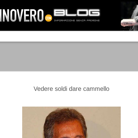
IA NEMO TENETUR
Mass-media feroci, sentimento popola
processo. Una vera e propria mattanza
veniva travolto, annichilito dal furore
 chi conosce il latino, questa frase
che, fin dai primi attimi, sembrò a se
fare imprese impossibili.
Un gruppo di persone, spronato dalla r
ornate dell’estate 2006, sembrava
lavorare sul web per cercare di argin
ificare il corso degli eventi che si
condannando irreversibilmente.
Vedere soldi dare cammello
Manchester City -
Juventus - Chievo 1-1
SEP
SEP
Juventus 1-2
15
12
La Juventus esce con un
misero punto dallo Juventus
La Juventus trionfa a
Stadium, accentuando una crisi
Manchester conquistandosi tre
che sembra non avere fine.