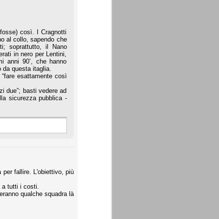
osse) così. I Cragnotti
no al collo, sapendo che
i; soprattutto, il Nano
rati in nero per Lentini,
rimi anni 90’, che hanno
 da questa itaglia.
a “fare esattamente così
zi due”; basti vedere ad
lla sicurezza pubblica -
r fallire. L'obiettivo, più
 tutti i costi.
eranno qualche squadra là