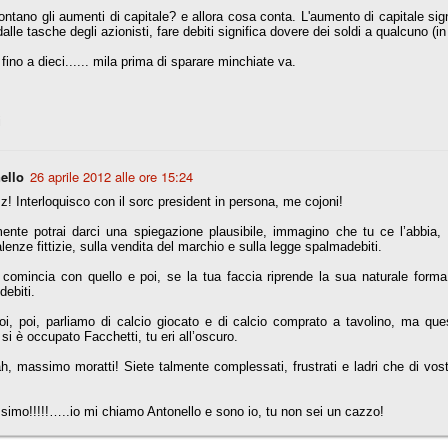
ntano gli aumenti di capitale? e allora cosa conta. L'aumento di capitale signi
dalle tasche degli azionisti, fare debiti significa dovere dei soldi a qualcuno (
fitte)
fino a dieci...... mila prima di sparare minchiate va.
s - Lazio 2-0
percoppa italiana, diventando così la squadra più titolata in Italia in
i
 il Milan (a meno di classifiche e tabelle "galliane"), fermo a quota 6.
e i bianconeri a trovare una certa unità dopo le prime deludenti
ello
26 aprile 2012 alle ore 15:24
! Interloquisco con il sorc president in persona, me cojoni!
ente potrai darci una spiegazione plausibile, immagino che tu ce l’abbia, 
no, non è una barzelletta. O forse sì, fate voi, ma non fa ridere. Ci
lenze fittizie, sulla vendita del marchio e sulla legge spalmadebiti.
, non è una storiaccia legata alla ex Jugoslavia. Dicevamo che ci sono
a età (29 anni), e sono fisicamente simili, entrambi grandi e grossi.
comincia con quello e poi, se la tua faccia riprende la sua naturale forma d
uropee, e tutti e due sono appena arrivati a giocare in Italia. Il
debiti.
i, poi, parliamo di calcio giocato e di calcio comprato a tavolino, ma ques
 si è occupato Facchetti, tu eri all’oscuro.
one
licate finora sono le motivazioni del giudizio di Cassazione relativo a
, massimo moratti! Siete talmente complessati, frustrati e ladri che di vos
vano scelto di farsi giudicare con il rito abbreviato.
o, e quindi non le commenteremo, le considerazioni (di parte)
imo!!!!!…..io mi chiamo Antonello e sono io, tu non sei un cazzo!
prese dalla maggior parte dei media (chissà perché...), come fossero