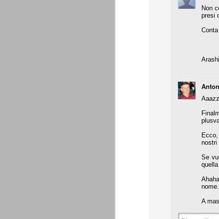
Non co
- coppa Italia: elim. quarti finale
presi 
- Europa League: elim. gironi (senza scon
Conta 
all.
Supercoppa italiana: Juventu
AUG
8
La Juventus vince la sua settima Su
Arash
questa competizione. Staccato anche
Una prova di forza che aiuta indubbiament
Anton
amichevoli estive.
Aaazzz
Un bosniaco e un croato
AUG
Finalm
7
Ci sono un bosniaco e un croato... 
plusva
sono un bosniaco e un croato... no
un bosniaco e un croato... Hanno la stess
Ecco, 
Giocavano entrambi in squadre importanti e
nostri 
bosniaco è considerato un top player.
Se vuo
quella
Motivazioni senza motivazi
JUL
29
Precisiamo che ad essere state pubb
Ahahah
Giraudo e agli altri imputati che ave
nome.
Precisiamo inoltre che non ci interessan
A mass
dell'avvocato Catalanotti, prontamente ri
oro colato.