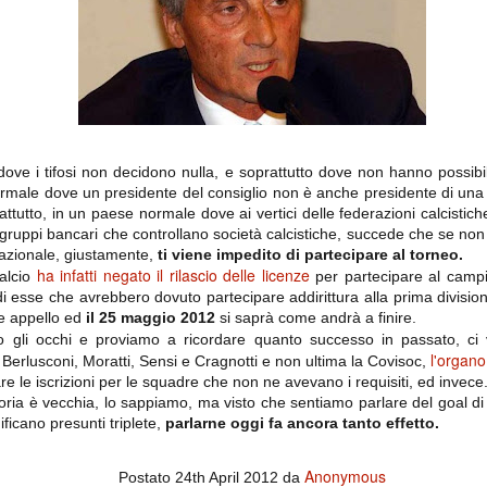
importantissimi punti per la
Nonostante il gol fortunoso del
qualificazione e mettendosi alle
Chievo, la sensazione netta è che
spalle le brutte prestazioni del
la matassa sia molto, molto lunga
campionato. Dopo un primo tempo
e difficile da sbrogliare.
di sofferenza gli uomini di Allegri
hanno saputo reagire al gol
fortunoso (e non molto regolare)
segnato dagli inglesi e a portare a
casa il bottino intero.
ve i tifosi non decidono nulla, e soprattutto dove non hanno possibili
ormale dove un presidente del consiglio non è anche presidente di una 
rattutto, in un paese normale dove ai vertici delle federazioni calcisti
gruppi bancari che controllano società calcistiche, succede che se non ha
azionale, giustamente,
ti viene impedito di partecipare al torneo.
ha infatti negato il rilascio delle licenze
calcio
per partecipare al campi
i esse che avrebbero dovuto partecipare addirittura alla prima divisio
re appello ed
il 25 maggio 2012
si saprà come andrà a finire.
amo gli occhi e proviamo a ricordare quanto successo in passato, c
l'organo
 delle operazioni di calciomercato, oltre che sulle liste Uefa e serie A (e
 Berlusconi, Moratti, Sensi e Cragnotti e non ultima la Covisoc,
abbiamo già pubblicato un pezzo dedicato pochi giorni fa. Ricordiamo che
e le iscrizioni per le squadre che non ne avevano i requisiti, ed invece
) dei 12 giocatori usciti nella sessione di calciomercato sono italiani, e
ria è vecchia, lo sappiamo, ma visto che sentiamo parlare del goal di 
i giocatori arrivati.
ficano presunti triplete,
parlarne oggi fa ancora tanto effetto.
Anonymous
Postato
24th April 2012
da
osta all'Olimpico. Una squadra che per i primi 75 minuti non ha