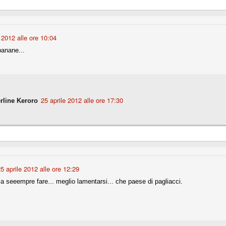
r quello che è: un allenamento in vista della stagione, una ghiotta
tere preziosi minuti nelle gambe. E chi sabato era allo stadio a San
 2012 alle ore 10:04
e.
banane...
e A
e delle liste.
25 aprile 2012 alle ore 17:30
rline Keroro
nua di ammortamento + ingaggio lordo annuo. La somma della potenza
perare il 70 % del fatturato al netto delle plusvalenze (vedi regole del
del fatturato 2014/15, che dovrebbe comunque essere intorno ai 320
o 2015/16, esercizio appena iniziato.
5 aprile 2012 alle ore 12:29
ia seeempre fare... meglio lamentarsi... che paese di pagliacci.
mercato si valuta alla fine, a inizio settembre. Fermo restando che poi
glio, sono già arrivati Rugani, Dybala, Khedira, Mandzukic, Neto, Zaza.
ez, Ogbonna, forse Vidal. Il mercato i nostri dirigenti hanno dimostrato
o fare meglio di noi tifosi.