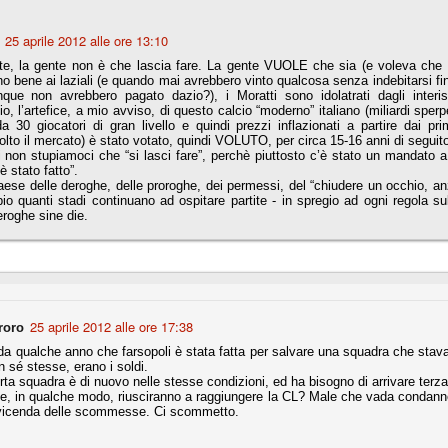
nni uno fra i maggiori talenti del calcio italiano della sua generazione,
25 aprile 2012 alle ore 13:10
 bravo nell'anticipo, bravo in marcatura, bravo nello scegliere il tempo
no, bravo nell'avanzare palla al piede, bravo nei colpi di testa. Bravo.
te, la gente non è che lascia fare. La gente VUOLE che sia (e voleva che f
o bene ai laziali (e quando mai avrebbero vinto qualcosa senza indebitarsi fi
que non avrebbero pagato dazio?), i Moratti sono idolatrati dagli interist
o, l’artefice, a mio avviso, di questo calcio “moderno” italiano (miliardi sperpe
a 30 giocatori di gran livello e quindi prezzi inflazionati a partire dai p
 della Juventus era fare mercato e farlo subito, anche al fine di
lto il mercato) è stato votato, quindi VOLUTO, per circa 15-16 anni di seguito
tenze annunciate di Tevez e Pirlo, svecchiando al contempo una rosa
 non stupiamoci che “si lasci fare”, perchè piuttosto c’è stato un mandato 
'acquisto di Rugani, Dybala e Zaza, il gentleman agreement con il
 stato fatto”.
eyra sono tutte mosse che puntano a ringiovanire la rosa affidandosi a
paese delle deroghe, delle proroghe, dei permessi, del “chiudere un occhio, an
o quanti stadi continuano ad ospitare partite - in spregio ad ogni regola su
roghe sine die.
sa per la Juventus l'epoca degli accordi di compartecipazione
 la data finale, data nella quale quella forma contrattuale (con
di accordo) dovrà scomparire dal calcio italiano.
i gli accordi di compartecipazione ancora in essere.
25 aprile 2012 alle ore 17:38
roro
a qualche anno che farsopoli è stata fatta per salvare una squadra che stava pe
in sé stesse, erano i soldi.
re del Sassuolo, così come Berardi (ora al 100%). Se uno dei due
a squadra è di nuovo nelle stesse condizioni, ed ha bisogno di arrivare terza a
deremo atto di quanto costerà. Di certo, quei due giocatori, insieme a
e, in qualche modo, riusciranno a raggiungere la CL? Male che vada condann
eso parecchio. Non sul piano sportivo, ma su quello finanziario. E non
 vicenda delle scommesse. Ci scommetto.
ppe Marotta del quale una parte della tifoseria juventina sembra non
o.