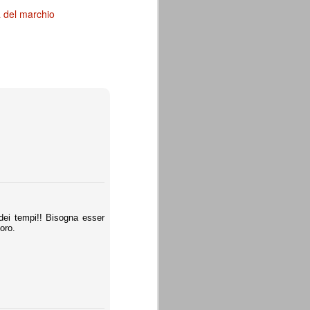
a del marchio
dei tempi!! Bisogna esser
oro.