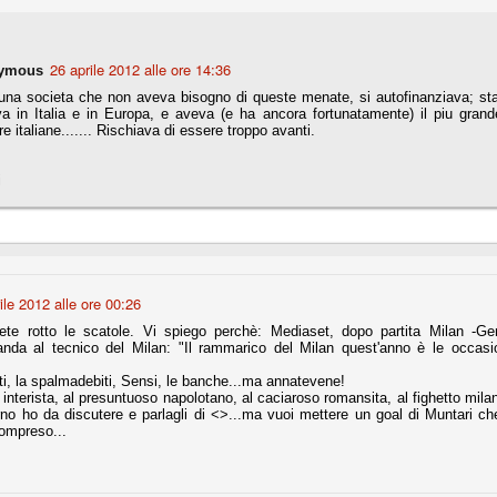
26 aprile 2012 alle ore 14:36
Comproprietà - Capitolo finale
UN
ymous
18
Finita un'altra stagione di trionfi, è tempo ora per la Juve di
una societa che non aveva bisogno di queste menate, si autofinanziava; stav
mettersi tutto alle spalle e di organizzare il mercato per la
a in Italia e in Europa, e aveva (e ha ancora fortunatamente) il piu grande
rossima stagione.
e italiane....... Rischiava di essere troppo avanti.
e anni fa il calcio italiano ha deciso di adeguarsi al resto d’Europa e
 estinguere definitivamente la pratica delle comproprietà. Per
i
evolare le società, la FIGC aveva dato inizialmente un anno di tempo,
lvo poi decidere di concedere una proroga fino a giugno 2015.
ile 2012 alle ore 00:26
rdinaria
te rotto le scatole. Vi spiego perchè: Mediaset, dopo partita Milan -Geno
mo orgogliosi di un gruppo (società, dirigenti, staff tecnico, squadra)
da al tecnico del Milan: "Il rammarico del Milan quest'anno è le occasio
spacciato. Una squadra che ha saputo cambiare guida tecnica, staff,
li di gioco, interpreti, mentalità in campo... riproponendosi sempre e
ti, la spalmadebiti, Sensi, le banche...ma annatevene!
o interista, al presuntuoso napolotano, al caciaroso romansita, al fighetto milan
rno ho da discutere e parlagli di <>...ma vuoi mettere un goal di Muntari ch
2014/15:
compreso...
 ai rigori).