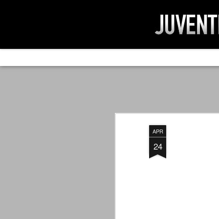
AD IMPOSSIBIL
SEP
19
Ad impossibilìa nemo tenetur. Per
significa che nessuno è tenuto a 
Ed infatti, per chi ricorda le convulse gi
APR
davvero impresa impossibile quella di mod
erano abbattuti sulla Juventus.
24
PER UNA VERITÀ
SEP
STORICA
19
Cari amici, l'avventura che
abbiamo iniziato il 5 maggio 2007