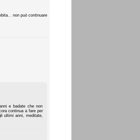
ebita... non può continuare
 anni e badate che non
ecora continua a fare per
i ultimi anni, meditate,