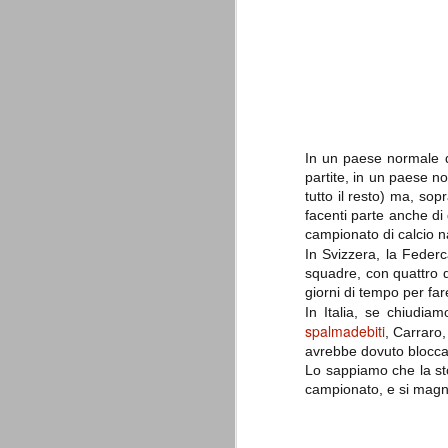
è finita.
Quando abbiamo messo on line
questo sito la nostra squadra del
cuore stava vivendo il suo periodo
più buio, annichilita nel suo
prestigio e guidata in modo da non
dare molte speranze di un futuro
migliore.
In un paese normale do
partite, in un paese n
tutto il resto) ma, sop
facenti parte anche di 
campionato di calcio n
In Svizzera, la Feder
squadre, con quattro d
giorni di tempo per fa
La Juve meno italiana
SEP
In Italia, se chiudi
spalmadebiti
8
Sulle implicazioni anche finanziarie
, Carraro,
relativi criteri di compilazione), 
avrebbe dovuto bloccar
7 (alcuni dei quali utilizzati poco o nulla
Lo sappiamo che la sto
che sono italiani invece solo 2 dei 10 nuov
campionato, e si magni
Roma - Juventus 2-1
AUG
30
La Juventus rimedia una sonora bat