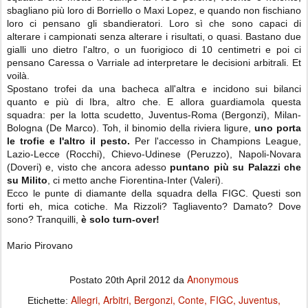
sbagliano più loro di Borriello o Maxi Lopez, e quando non fischiano
loro ci pensano gli sbandieratori. Loro sì che sono capaci di
alterare i campionati senza alterare i risultati, o quasi. Bastano due
gialli uno dietro l'altro, o un fuorigioco di 10 centimetri e poi ci
pensano Caressa o Varriale ad interpretare le decisioni arbitrali. Et
voilà.
Spostano trofei da una bacheca all'altra e incidono sui bilanci
quanto e più di Ibra, altro che. E allora guardiamola questa
squadra: per la lotta scudetto, Juventus-Roma (Bergonzi), Milan-
Bologna (De Marco). Toh, il binomio della riviera ligure,
uno porta
le trofie e l'altro il pesto.
Per l'accesso in Champions League,
Lazio-Lecce (Rocchi), Chievo-Udinese (Peruzzo), Napoli-Novara
(Doveri) e, visto che ancora adesso
puntano più su Palazzi che
su Milito
, ci metto anche Fiorentina-Inter (Valeri).
Ecco le punte di diamante della squadra della FIGC. Questi son
forti eh, mica cotiche. Ma Rizzoli? Tagliavento? Damato? Dove
sono? Tranquilli,
è solo turn-over!
Mario Pirovano
Anonymous
Postato
20th April 2012
da
Allegri
Arbitri
Bergonzi
Conte
FIGC
Juventus
Etichette: