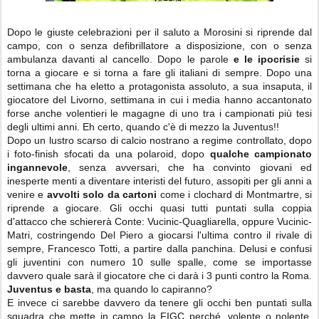
Dopo le giuste celebrazioni per il saluto a Morosini si riprende dal
campo, con o senza defibrillatore a disposizione, con o senza
ambulanza davanti al cancello. Dopo le parole
e le ipocrisie
si
torna a giocare e si torna a fare gli italiani di sempre. Dopo una
settimana che ha eletto a protagonista assoluto, a sua insaputa, il
giocatore del Livorno, settimana in cui i media hanno accantonato
forse anche volentieri le magagne di uno tra i campionati più tesi
degli ultimi anni. Eh certo, quando c'è di mezzo la Juventus!!
Dopo un lustro scarso di calcio nostrano a regime controllato, dopo
i foto-finish sfocati da una polaroid, dopo
qualche campionato
ingannevole
, senza avversari, che ha convinto giovani ed
inesperte menti a diventare interisti del futuro, assopiti per gli anni a
venire e
avvolti solo da cartoni
come i clochard di Montmartre, si
riprende a giocare. Gli occhi quasi tutti puntati sulla coppia
d'attacco che schiererà Conte: Vucinic-Quagliarella, oppure Vucinic-
Matri, costringendo Del Piero a giocarsi l'ultima contro il rivale di
sempre, Francesco Totti, a partire dalla panchina. Delusi e confusi
gli juventini con numero 10 sulle spalle, come se importasse
davvero quale sarà il giocatore che ci darà i 3 punti contro la Roma.
Juventus e basta
, ma quando lo capiranno?
E invece ci sarebbe davvero da tenere gli occhi ben puntati sulla
squadra che mette in campo la FIGC perché, volente o nolente,